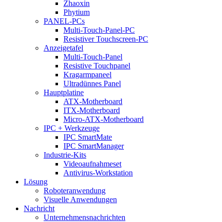
Zhaoxin
Phytium
PANEL-PCs
Multi-Touch-Panel-PC
Resistiver Touchscreen-PC
Anzeigetafel
Multi-Touch-Panel
Resistive Touchpanel
Kragarmpaneel
Ultradünnes Panel
Hauptplatine
ATX-Motherboard
ITX-Motherboard
Micro-ATX-Motherboard
IPC + Werkzeuge
IPC SmartMate
IPC SmartManager
Industrie-Kits
Videoaufnahmeset
Antivirus-Workstation
Lösung
Roboteranwendung
Visuelle Anwendungen
Nachricht
Unternehmensnachrichten