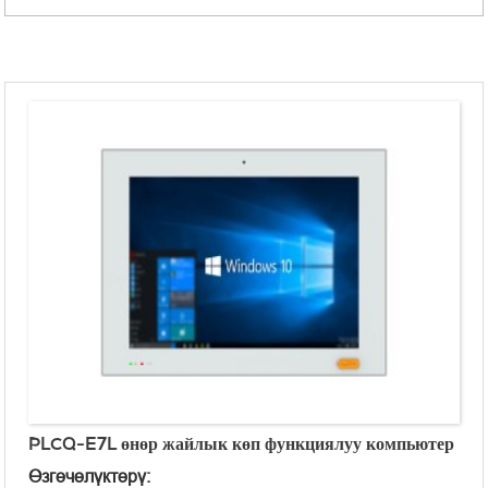
PLCQ-E7L өнөр жайлык көп функциялуу компьютер
Өзгөчөлүктөрү: