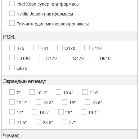
Intel Xeon супер платформасы
Nvidia Jetson платформасы
Рокчиптердин микроэлектроникасы
PCH:
B75
H81
Q170
H110
H310C
H470
Q470
H610
Q670
Экрандын өлчөмү:
7"
10.1"
10.4"
11.6"
12.1"
13.3"
15"
15.6"
17"
18.5"
19"
19.1"
21.5"
23.8"
27"
Чечим: