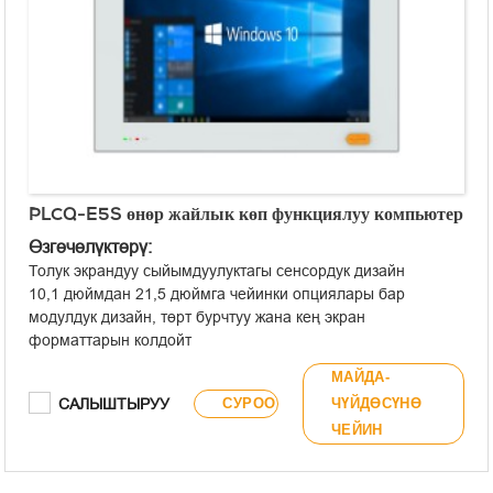
PLCQ-E5S өнөр жайлык көп функциялуу компьютер
Өзгөчөлүктөрү:
Толук экрандуу сыйымдуулуктагы сенсордук дизайн
10,1 дюймдан 21,5 дюймга чейинки опциялары бар
модулдук дизайн, төрт бурчтуу жана кең экран
форматтарын колдойт
Алдыңкы панель IP65 стандарттарына жооп берет
МАЙДА-
Алдыңкы панель USB Type-A жана сигналдык индикатор
САЛЫШТЫРУУ
СУРОО
ЧҮЙДӨСҮНӨ
жарыктары менен интеграцияланган
ЧЕЙИН
Intel® J6412/N97/N305 аз кубаттуулуктагы CPU менен
жабдылган
Интеграцияланган кош Intel® Gigabit тармак карталары