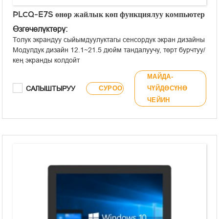
PLCQ-E7S өнөр жайлык көп функциялуу компьютер
Өзгөчөлүктөрү:
Толук экрандуу сыйымдуулуктагы сенсордук экран дизайны
Модулдук дизайн 12.1~21.5 дюйм тандалуучу, төрт бурчтуу/
кең экранды колдойт
Алдыңкы панель IP65 талаптарына жооп берет
МАЙДА-
Алдыңкы панелде USB Type-A жана сигналдык индикатор
САЛЫШТЫРУУ
СУРОО
ЧҮЙДӨСҮНӨ
жарыктары камтылган
ЧЕЙИН
Кыналган/VESA орнотуу