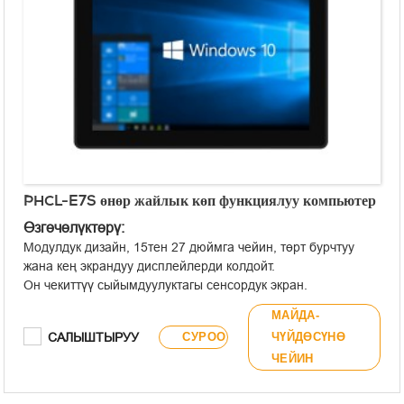
PHCL-E7S өнөр жайлык көп функциялуу компьютер
Өзгөчөлүктөрү:
Модулдук дизайн, 15тен 27 дюймга чейин, төрт бурчтуу
жана кең экрандуу дисплейлерди колдойт.
Он чекиттүү сыйымдуулуктагы сенсордук экран.
Калыптын алкагы толугу менен пластиктен жасалган,
МАЙДА-
алдыңкы панели IP65 стандарттарына ылайык иштелип
САЛЫШТЫРУУ
СУРОО
ЧҮЙДӨСҮНӨ
чыккан.
ЧЕЙИН
Кыналган жана VESA орнотууну колдойт.