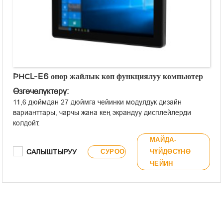
PHCL-E6 өнөр жайлык көп функциялуу компьютер
Өзгөчөлүктөрү:
11,6 дюймдан 27 дюймга чейинки модулдук дизайн
варианттары, чарчы жана кең экрандуу дисплейлерди
колдойт.
Он чекиттүү сыйымдуулуктагы сенсордук экран.
МАЙДА-
Алдыңкы панели IP65 стандарттарына ылайык иштелип
САЛЫШТЫРУУ
СУРОО
ЧҮЙДӨСҮНӨ
чыккан толугу менен пластиктен жасалган ортоңку алкак.
ЧЕЙИН
Күчтүү иштөө үчүн Intel® 11th-U мобилдик
платформасынын процессорун колдонот.
Туруктуу жана жогорку ылдамдыктагы тармактык
туташуулар үчүн интеграцияланган кош Intel® Gigabit
тармактык карталары.
Оңой тейлөө үчүн суурулуп алынуучу дизайндагы 2,5