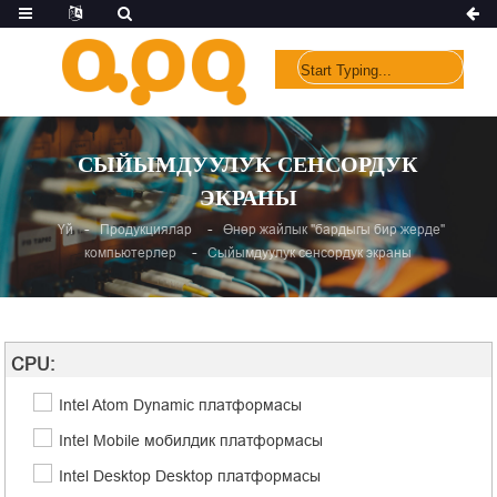
СЫЙЫМДУУЛУК СЕНСОРДУК
ЭКРАНЫ
Үй
Продукциялар
Өнөр жайлык "бардыгы бир жерде"
компьютерлер
Сыйымдуулук сенсордук экраны
CPU:
Intel Atom Dynamic платформасы
Intel Mobile мобилдик платформасы
Intel Desktop Desktop платформасы