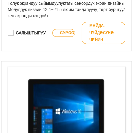
Толук экрандуу сыйымдуулуктагы сенсордук экран дизайны
Модулдук дизайн 12.1~21.5 дюйм тандалуучу, төрт бурчтуу/
кең экранды колдойт
Алдыңкы панель IP65 талаптарына жооп берет
МАЙДА-
Алдыңкы панелде USB Type-A жана сигналдык индикатор
САЛЫШТЫРУУ
СУРОО
ЧҮЙДӨСҮНӨ
жарыктары камтылган
ЧЕЙИН
Кыналган/VESA орнотуу