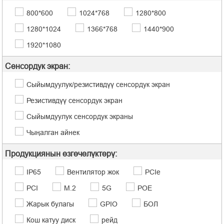
800*600
1024*768
1280*800
1280*1024
1366*768
1440*900
1920*1080
Сенсордук экран:
Сыйымдуулук/резистивдүү сенсордук экран
Резистивдүү сенсордук экран
Сыйымдуулук сенсордук экраны
Чыңалган айнек
Продукциянын өзгөчөлүктөрү:
IP65
Вентилятор жок
PCIe
PCI
M.2
5G
POE
Жарык булагы
GPIO
БОЛ
Кош катуу диск
рейд