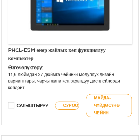
PHCL-E5M өнөр жайлык көп функциялуу
компьютер
Өзгөчөлүктөрү:
11,6 дюймдан 27 дюймга чейинки модулдук дизайн
варианттары, чарчы жана кең экрандуу дисплейлерди
колдойт.
Он чекиттүү сыйымдуулуктагы сенсордук экран.
МАЙДА-
Алдыңкы панели IP65 стандарттарына ылайык иштелип
САЛЫШТЫРУУ
СУРОО
ЧҮЙДӨСҮНӨ
чыккан толугу менен пластиктен жасалган ортоңку алкак.
ЧЕЙИН
Intel® Celeron® J1900 өтө аз энергия керектөөчү
процессорун колдонот.
Эки обочолонгон RS485 каналдарын колдогон 6 COM
порту орнотулган.