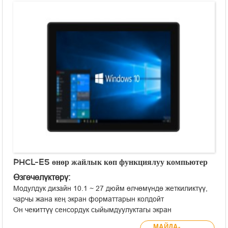
Интеграцияланган кош Intel® Gigabit тармак карталары.
Эки катуу дискти сактоону колдойт.
APQ aDoor модулунун кеңейтүүсү менен шайкеш келет.
WiFi/4G зымсыз кеңейтүүсүн колдойт.
Тынч иштөө үчүн желдеткичсиз дизайн.
Кыналган/VESA орнотуу параметрлери.
12~28V туруктуу ток булагы менен иштейт.
PHCL-E5 өнөр жайлык көп функциялуу компьютер
Өзгөчөлүктөрү:
Модулдук дизайн 10.1 ~ 27 дюйм өлчөмүндө жеткиликтүү,
чарчы жана кең экран форматтарын колдойт
Он чекиттүү сенсордук сыйымдуулуктагы экран
Ортоңку рамка толугу менен пластиктен жасалган,
МАЙДА-