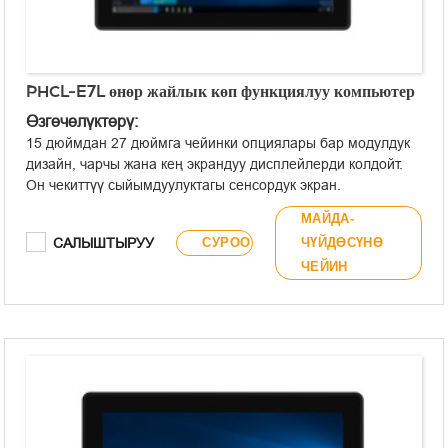
PHCL-E7L өнөр жайлык көп функциялуу компьютер
Өзгөчөлүктөрү:
15 дюймдан 27 дюймга чейинки опциялары бар модулдук
дизайн, чарчы жана кең экрандуу дисплейлерди колдойт.
Он чекиттүү сыйымдуулуктагы сенсордук экран.
Алдыңкы панели IP65 стандарттарына ылайык иштелип
МАЙДА-
чыккан толугу менен пластиктен жасалган ортоңку алкак.
САЛЫШТЫРУУ
СУРОО
ЧҮЙДӨСҮНӨ
Кыналган/VESA орнотуу параметрлери.
ЧЕЙИН