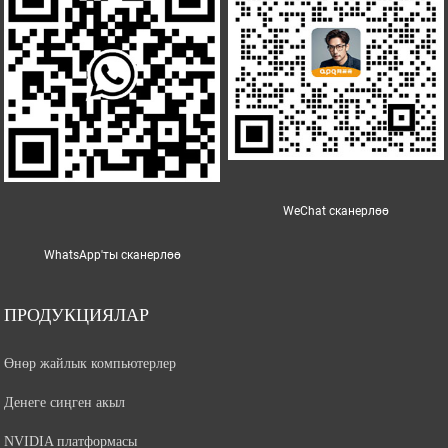
WeChat сканерлөө
WhatsApp'ты сканерлөө
ПРОДУКЦИЯЛАР
Өнөр жайлык компьютерлер
Денеге сиңген акыл
NVIDIA платформасы