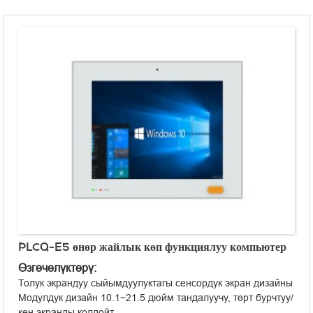
PLCQ-E5 өнөр жайлык көп функциялуу компьютер
Өзгөчөлүктөрү:
Толук экрандуу сыйымдуулуктагы сенсордук экран дизайны
Модулдук дизайн 10.1~21.5 дюйм тандалуучу, төрт бурчтуу/
кең экранды колдойт