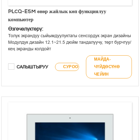
PLCQ-E5M өнөр жайлык көп функциялуу
компьютер
Өзгөчөлүктөрү:
Толук экрандуу сыйымдуулуктагы сенсордук экран дизайны
Модулдук дизайн 12.1~21.5 дюйм тандалуучу, төрт бурчтуу/
кең экранды колдойт
Алдыңкы панель IP65 талаптарына жооп берет
МАЙДА-
Алдыңкы панелде USB Type-A жана сигналдык индикатор
САЛЫШТЫРУУ
СУРОО
ЧҮЙДӨСҮНӨ
жарыктары камтылган
ЧЕЙИН
Intel® Celeron® J1900 өтө аз кубаттуулуктагы CPU колдонот
Борттогу 6 COM порту, эки обочолонгон RS485 каналдарын
колдойт
Кош Intel® Gigabit тармак карталарын интеграциялайт
Эки катуу дискти сактоону колдойт
APQ MXM COM/GPIO модулунун кеңейтүүсүн колдойт
WiFi/4G зымсыз кеңейтүүсүн колдойт
Кыналган/VESA орнотуу
12~28V туруктуу ток менен камсыздоо