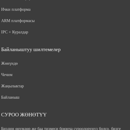
Ички платформа
ARM платформасы
IPC + Куралдар
Байланыштуу шилтемелер
Жөнүндө
Чечим
Жаңылыктар
Байланыш
СУРОО ЖӨНӨТҮҮ
Биздин өнүмдөр же баа тизмеси боюнча суроолоруңуз болсо, бизге