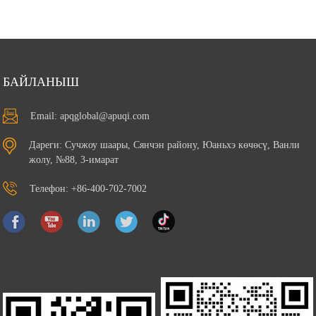
дюймдук катуу диск менен кош катуу диск сактагычын
колдойт.
Өркүндөтүлгөн функциялар үчүн APQ aDoor модулунун
кеңейтүүсү менен шайкеш келет.
Ийкемдүү тармакка кирүү үчүн WiFi/4G зымсыз кеңейтүүсүн
колдойт.
БАЙЛАНЫШ
Тынч иштөө жана оңой тейлөө үчүн алынуучу жылуулук
раковинасы бар желдеткичсиз дизайн.
Email: apqglobal@apuqi.com
Көп функциялуу орнотуу үчүн камтылган/VESA орнотуу
параметрлери.
Дареги: Сучжоу шаары, Сянчэн району, Юаньхэ көчөсү, Ванли
12 ~ 28V DC булагы менен иштейт, ишенимдүү жана
жолу, №88, 3-имарат
туруктуу иштөөнү камсыз кылат.
Телефон: +86-400-702-7002