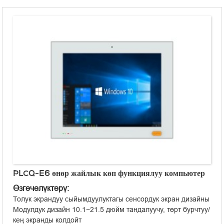
Эки катуу дискти сактоону колдоо
APQ aDoor модулунун кеңейтүүсүн колдойт
WiFi/4G зымсыз кеңейтүүсүн колдойт
Вентиляторсуз дизайн
Кыналган/VESA орнотуу
12~28V туруктуу ток менен камсыздоо
PLCQ-E6 өнөр жайлык көп функциялуу компьютер
Өзгөчөлүктөрү:
Толук экрандуу сыйымдуулуктагы сенсордук экран дизайны
Модулдук дизайн 10.1~21.5 дюйм тандалуучу, төрт бурчтуу/
кең экранды колдойт