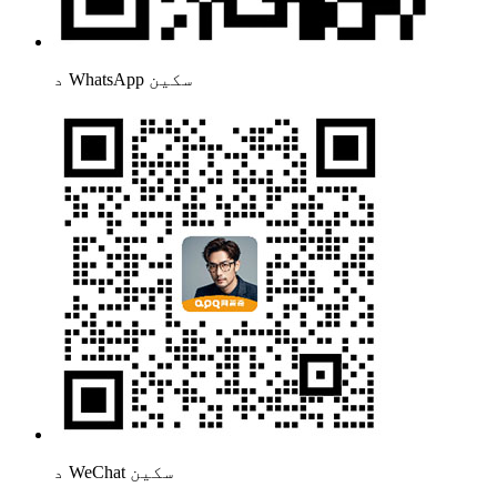
د WhatsApp سکین
د WeChat سکین