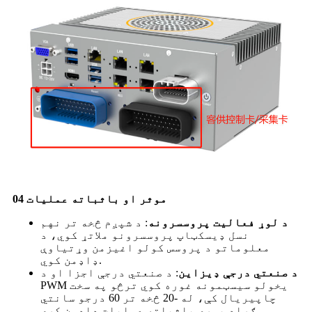
04 موثر او باثباته عملیات
د لوړ فعالیت پروسسرونه
: د شپږم څخه تر نهم
نسل ډیسکټاپ پروسسرونو ملاتړ کوي، د
معلوماتو د پروسس کولو اغیزمن وړتیاوې
ډاډمن کوي.
د صنعتي درجې ډیزاین
: د صنعتي درجې اجزا او د
PWM یخولو سیسټمونه غوره کوي ترڅو په سخت
چاپیریال کې، له -20 څخه تر 60 درجو سانتي
ګراد پورې باثباته عملیات ډاډمن کړي.