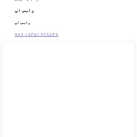
واټس اپ
واټس اپ
+۸۶ ۱۸۳۵۱۶۲۸۷۳۸