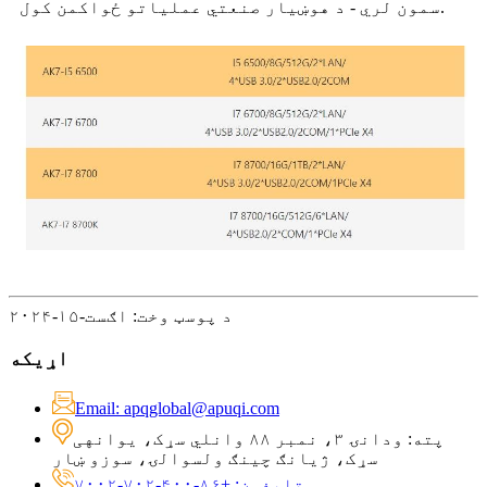
سمون لري - د هوښیار صنعتي عملیاتو ځواکمن کول.
د پوسټ وخت: اګست-۱۵-۲۰۲۴
اړیکه
Email: apqglobal@apuqi.com
پته: ودانۍ ۳، نمبر ۸۸ وانلي سړک، یوانهی
سړک، ژیانګ چینګ ولسوالۍ، سوزو ښار
تلیفون: +۸۶-۴۰۰-۷۰۲-۷۰۰۲