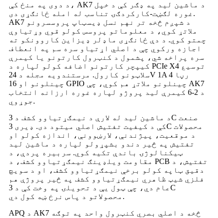
د دوی په منځ کې، AK7 د ماشین لید په ډګر کې د خپل
غوره لګښت-کارکردګۍ تناسب له امله ځانګړی دی.
AK7 د شپږم څخه تر نهم نسل ډیسټاپ پروسسرونو
ملاتړ کوي، د معلوماتو پروسس کولو قوي وړتیاوې
چمتو کوي. د دې ځانګړی ماډلر ډیزاین کاروونکو ته
اجازه ورکوي چې د اصلي اړتیاو سره سم په انعطاف
سره پراخه شي، پشمول د کنټرول کارتونو یا کیمرې
کیپچر کارتونو اضافه کولو لپاره د PCIe X4 توسیع
سلاټونو کارول. مرستندویه مجله د 24V 1A رڼا 4
چینلونو او 16 GPIO چینلونو ملاتړ هم کوي، چې AK7
د 2-6 کیمرې لید پروژو لپاره غوره ارزانه انتخاب
جوړوي.
د ماشین لید له لارې د نیمګړتیاوو کشف د 3C صنعت
کې د کیفیت تفتیش اصلي میتود دی. ډیری 3C محصولات
د موقعیت، پیژندنې، لارښوونې، اندازه کولو او
تفتیش په څیر دندو بشپړولو لپاره د ماشین لید
ټیکنالوژۍ باندې تکیه کوي. سربیره پردې، د
مقاومت ویلډینګ نیمګړتیاوو کشف، د PCB تفتیش، د
دقیق ټاپه کولو برخې نیمګړتیاوو کشف، او د سویچ
فلزي شیټ ظاهري نیمګړتیاوو کشف په څیر پروژې هم
عام دي، چې ټول یې د تحویلۍ په وخت کې د 3C
محصولاتو د پاس نرخ ښه کول دي.
APQ د AK7 څخه د اصلي بصري کنټرول واحد په توګه