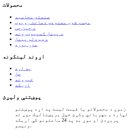
محصولات
صنعتي محاسبه
مجسم شوی مصنوعي ذهانت روبوټ
د چین چپ
د پینل کمپیوټرونه
د ښودلو پینل
مور بورډ
اړوند لینکونه
په اړه
حل
خبرونه
اړیکه
پوښتنې ولېږئ
زموږ د محصولاتو یا قیمت لیست په اړه پوښتنو
لپاره ، مهرباني وکړئ خپل بریښنالیک موږ ته
پریږدئ او موږ به په 24 ساعتونو کې اړیکه
ونیسو.