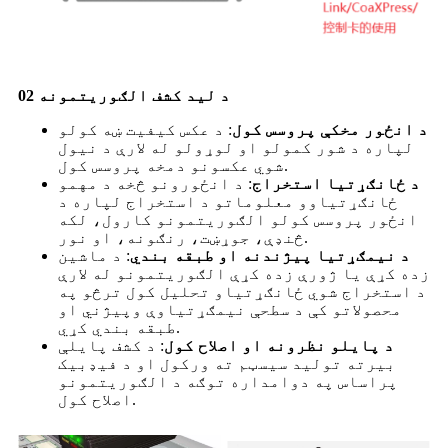
02 د لید کشف الګوریتمونه
د انځور مخکې پروسس کول
: د عکس کیفیت ښه کولو
لپاره د شور کمولو او لوړولو له لارې د نیول
شوي عکسونو دمخه پروسس کول.
د ځانګړتیا استخراج
: د انځورونو څخه د مهمو
ځانګړتیاوو معلوماتو د استخراج لپاره د
انځور پروسس کولو الګوریتمونو کارول، لکه
څنډې، جوړښت، رنګونه، او نور.
د نیمګړتیا پیژندنه او طبقه بندي
: د ماشین
زده کړې یا ژورې زده کړې الګوریتمونو له لارې
د استخراج شوي ځانګړتیاو تحلیل کول ترڅو په
محصولاتو کې د سطحې نیمګړتیاوې وپیژني او
طبقه بندي کړي.
د پایلو نظرونه او اصلاح کول
: د کشف پایلې
بیرته تولید سیسټم ته ورکول او د فیډبیک
پراساس په دوامداره توګه د الګوریتمونو
اصلاح کول.