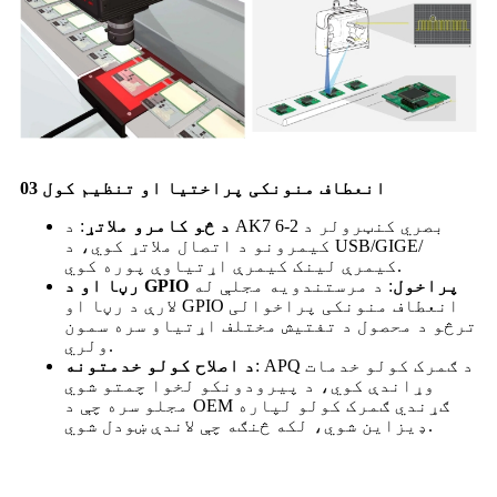
03 انعطاف منونکی پراختیا او تنظیم کول
د څو کامرو ملاتړ
: د AK7 بصري کنټرولر د 2-6
کیمرونو د اتصال ملاتړ کوي، د USB/GIGE/
کیمرې لینک کیمرې اړتیاوې پوره کوي.
رڼا او د GPIO پراخول
: د مرستندویه مجلې له
لارې د رڼا او GPIO انعطاف منونکی پراخوالی
ترڅو د محصول د تفتیش مختلف اړتیاو سره سمون
ولري.
: APQ د ګمرک کولو خدمات
د اصلاح کولو خدمتونه
وړاندې کوي، د پیرودونکو لخوا چمتو شوي
مجلو سره چې د OEM ګړندي ګمرک کولو لپاره
ډیزاین شوي، لکه څنګه چې لاندې ښودل شوي.