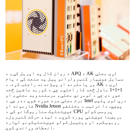
د روان کال په اپریل کې، د APQ د AK لړۍ مجلې
سټایل هوښیار کنټرولرانو پیل په صنعت کې د پام
وړ پاملرنه او پیژندنه راجلب کړه. د AK لړۍ د
1+1+1 ماډل څخه کار اخلي، چې د کوربه ماشین څخه
جوړ دی چې د لومړني مجلې، مرستندویه مجلې، او
نرم مجلې سره جوړه شوې ده، چې د Intel درې لوی پلیټ
فارمونه او Nvidia Jetson پوښي. دا ترتیب د مختلفو
غوښتنلیک سناریوګانو کې د CPU پروسس کولو
بریښنا غوښتنې پوره کوي، د لید، حرکت کنټرول،
روبوټکس، او ډیجیټل کولو غوښتنلیکونو لپاره
انعطاف وړاندې کوي.