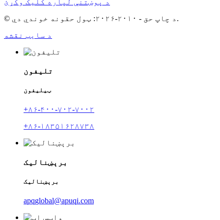
د پوښتنې لپاره کلیک وکړئ
© د چاپ حق - ۲۰۱۰-۲۰۲۶: ټول حقونه خوندي دي.
د سایټ نقشه
تلیفون
ټیلیفون
+۸۶-۴۰۰-۷۰۲-۷۰۰۲
+۸۶-۱۸۳۵۱۶۲۸۷۳۸
برېښنالیک
برېښنالیک
apqglobal@apuqi.com