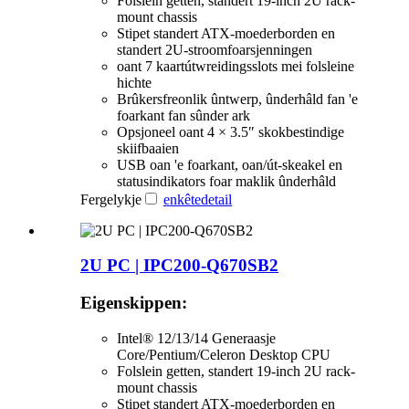
Folslein getten, standert 19-inch 2U rack-
mount chassis
Stipet standert ATX-moederborden en
standert 2U-stroomfoarsjenningen
oant 7 kaartútwreidingsslots mei folsleine
hichte
Brûkersfreonlik ûntwerp, ûnderhâld fan 'e
foarkant fan sûnder ark
Opsjoneel oant 4 × 3.5″ skokbestindige
skiifbaaien
USB oan 'e foarkant, oan/út-skeakel en
statusindikators foar maklik ûnderhâld
Fergelykje
enkête
detail
2U PC | IPC200-Q670SB2
Eigenskippen:
Intel® 12/13/14 Generaasje
Core/Pentium/Celeron Desktop CPU
Folslein getten, standert 19-inch 2U rack-
mount chassis
Stipet standert ATX-moederborden en