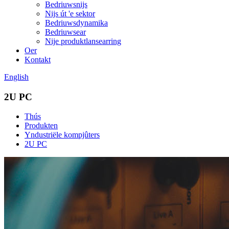
Bedriuwsnijs
Nijs út 'e sektor
Bedriuwsdynamika
Bedriuwsear
Nije produktlansearring
Oer
Kontakt
English
2U PC
Thús
Produkten
Yndustriële kompjûters
2U PC