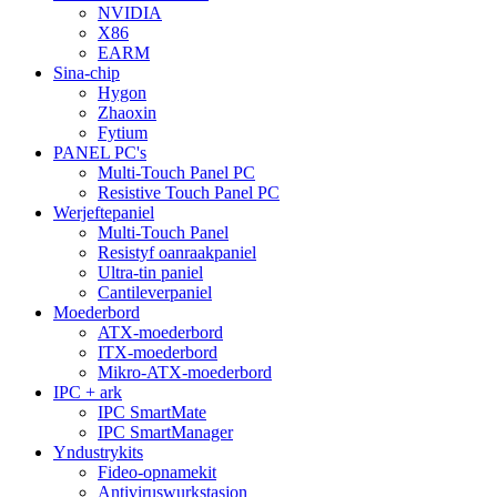
NVIDIA
X86
EARM
Sina-chip
Hygon
Zhaoxin
Fytium
PANEL PC's
Multi-Touch Panel PC
Resistive Touch Panel PC
Werjeftepaniel
Multi-Touch Panel
Resistyf oanraakpaniel
Ultra-tin paniel
Cantileverpaniel
Moederbord
ATX-moederbord
ITX-moederbord
Mikro-ATX-moederbord
IPC + ark
IPC SmartMate
IPC SmartManager
Yndustrykits
Fideo-opnamekit
Antiviruswurkstasjon