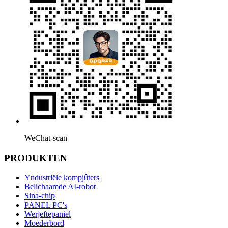
WeChat-scan
PRODUKTEN
Yndustriële kompjûters
Belichaamde AI-robot
Sina-chip
PANEL PC's
Werjeftepaniel
Moederbord