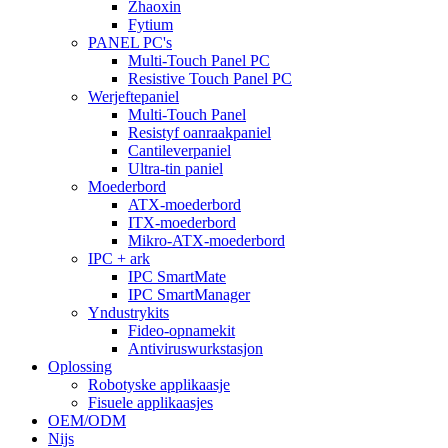
Zhaoxin
Fytium
PANEL PC's
Multi-Touch Panel PC
Resistive Touch Panel PC
Werjeftepaniel
Multi-Touch Panel
Resistyf oanraakpaniel
Cantileverpaniel
Ultra-tin paniel
Moederbord
ATX-moederbord
ITX-moederbord
Mikro-ATX-moederbord
IPC + ark
IPC SmartMate
IPC SmartManager
Yndustrykits
Fideo-opnamekit
Antiviruswurkstasjon
Oplossing
Robotyske applikaasje
Fisuele applikaasjes
OEM/ODM
Nijs