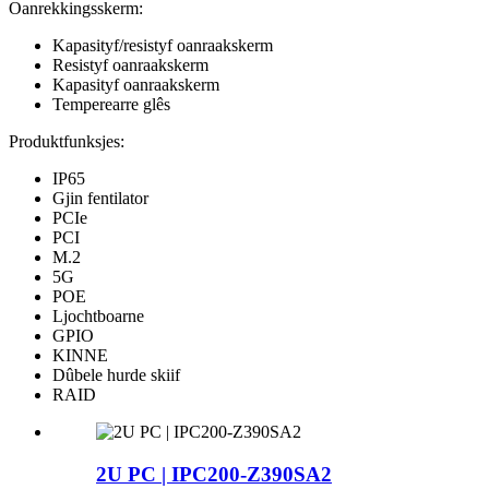
Oanrekkingsskerm:
Kapasityf/resistyf oanraakskerm
Resistyf oanraakskerm
Kapasityf oanraakskerm
Temperearre glês
Produktfunksjes:
IP65
Gjin fentilator
PCIe
PCI
M.2
5G
POE
Ljochtboarne
GPIO
KINNE
Dûbele hurde skiif
RAID
2U PC | IPC200-Z390SA2