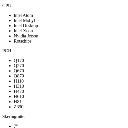
CPU:
Intel Atom
Intel Mobyl
Intel Desktop
Intel Xeon
Nvidia Jetson
Rotschips
PCH:
Q170
Q270
Q670
Q870
H110
H310
H470
H610
H81
Z390
Skermgrutte:
7"