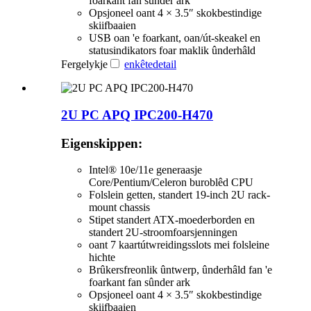
foarkant fan sûnder ark
Opsjoneel oant 4 × 3.5″ skokbestindige
skiifbaaien
USB oan 'e foarkant, oan/út-skeakel en
statusindikators foar maklik ûnderhâld
Fergelykje
enkête
detail
2U PC APQ IPC200-H470
Eigenskippen:
Intel® 10e/11e generaasje
Core/Pentium/Celeron buroblêd CPU
Folslein getten, standert 19-inch 2U rack-
mount chassis
Stipet standert ATX-moederborden en
standert 2U-stroomfoarsjenningen
oant 7 kaartútwreidingsslots mei folsleine
hichte
Brûkersfreonlik ûntwerp, ûnderhâld fan 'e
foarkant fan sûnder ark
Opsjoneel oant 4 × 3.5″ skokbestindige
skiifbaaien