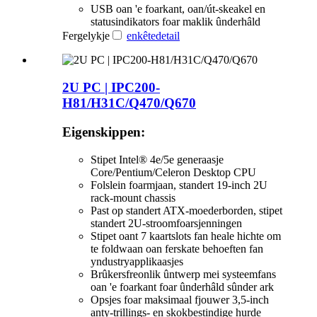
USB oan 'e foarkant, oan/út-skeakel en
statusindikators foar maklik ûnderhâld
Fergelykje
enkête
detail
2U PC | IPC200-
H81/H31C/Q470/Q670
Eigenskippen:
Stipet Intel® 4e/5e generaasje
Core/Pentium/Celeron Desktop CPU
Folslein foarmjaan, standert 19-inch 2U
rack-mount chassis
Past op standert ATX-moederborden, stipet
standert 2U-stroomfoarsjenningen
Stipet oant 7 kaartslots fan heale hichte om
te foldwaan oan ferskate behoeften fan
yndustryapplikaasjes
Brûkersfreonlik ûntwerp mei systeemfans
oan 'e foarkant foar ûnderhâld sûnder ark
Opsjes foar maksimaal fjouwer 3,5-inch
anty-trillings- en skokbestindige hurde