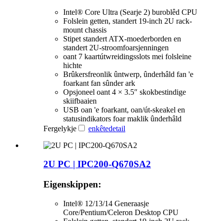
Intel® Core Ultra (Searje 2) buroblêd CPU
Folslein getten, standert 19-inch 2U rack-
mount chassis
Stipet standert ATX-moederborden en
standert 2U-stroomfoarsjenningen
oant 7 kaartútwreidingsslots mei folsleine
hichte
Brûkersfreonlik ûntwerp, ûnderhâld fan 'e
foarkant fan sûnder ark
Opsjoneel oant 4 × 3.5″ skokbestindige
skiifbaaien
USB oan 'e foarkant, oan/út-skeakel en
statusindikators foar maklik ûnderhâld
Fergelykje
enkête
detail
2U PC | IPC200-Q670SA2
Eigenskippen:
Intel® 12/13/14 Generaasje
Core/Pentium/Celeron Desktop CPU