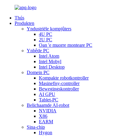
Thús
Produkten
Yndustriële kompjûters
4U PC
2U PC
Oan 'e muorre monteare PC
Ynbêde PC
Intel Atom
Intel Mobyl
Intel Desktop
Domein PC
Kompakte robotkontroller
Masinefisy-controller
Bewegingskontroller
AI GPU
Tablet-PC
Belichaamde AI-robot
NVIDIA
X86
EARM
Sina-chip
Hygon