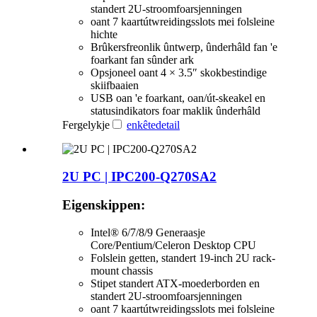
standert 2U-stroomfoarsjenningen
oant 7 kaartútwreidingsslots mei folsleine
hichte
Brûkersfreonlik ûntwerp, ûnderhâld fan 'e
foarkant fan sûnder ark
Opsjoneel oant 4 × 3.5″ skokbestindige
skiifbaaien
USB oan 'e foarkant, oan/út-skeakel en
statusindikators foar maklik ûnderhâld
Fergelykje
enkête
detail
2U PC | IPC200-Q270SA2
Eigenskippen:
Intel® 6/7/8/9 Generaasje
Core/Pentium/Celeron Desktop CPU
Folslein getten, standert 19-inch 2U rack-
mount chassis
Stipet standert ATX-moederborden en
standert 2U-stroomfoarsjenningen
oant 7 kaartútwreidingsslots mei folsleine