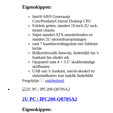
Eigenskippen:
Intel® 6/8/9 Generaasje
Core/Pentium/Celeron Desktop CPU
Folslein getten, standert 19-inch 2U rack-
mount chassis
Stipet standert ATX-moederborden en
standert 2U-stroomfoarsjenningen
oant 7 kaartútwreidingsslots mei folsleine
hichte
Brûkersfreonlik ûntwerp, ûnderhâld fan 'e
foarkant fan sûnder ark
Opsjoneel oant 4 × 3.5″ skokbestindige
skiifbaaien
USB oan 'e foarkant, oan/út-skeakel en
statusindikators foar maklik ûnderhâld
Fergelykje
enkête
detail
2U PC | IPC200-Q870SA2
Eigenskippen: