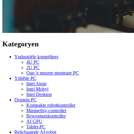
Kategoryen
Yndustriële kompjûters
4U PC
2U PC
Oan 'e muorre monteare PC
Ynbêde PC
Intel Atom
Intel Mobyl
Intel Desktop
Domein PC
Kompakte robotkontroller
Masinefisy-controller
Bewegingskontroller
AI GPU
Tablet-PC
Belichaamde AI-robot