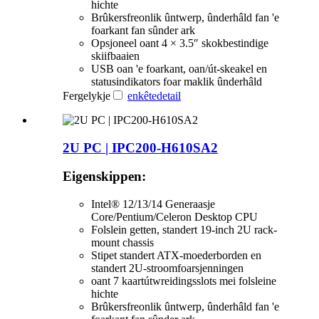
hichte
Brûkersfreonlik ûntwerp, ûnderhâld fan 'e
foarkant fan sûnder ark
Opsjoneel oant 4 × 3.5″ skokbestindige
skiifbaaien
USB oan 'e foarkant, oan/út-skeakel en
statusindikators foar maklik ûnderhâld
Fergelykje
enkête
detail
2U PC | IPC200-H610SA2
Eigenskippen:
Intel® 12/13/14 Generaasje
Core/Pentium/Celeron Desktop CPU
Folslein getten, standert 19-inch 2U rack-
mount chassis
Stipet standert ATX-moederborden en
standert 2U-stroomfoarsjenningen
oant 7 kaartútwreidingsslots mei folsleine
hichte
Brûkersfreonlik ûntwerp, ûnderhâld fan 'e