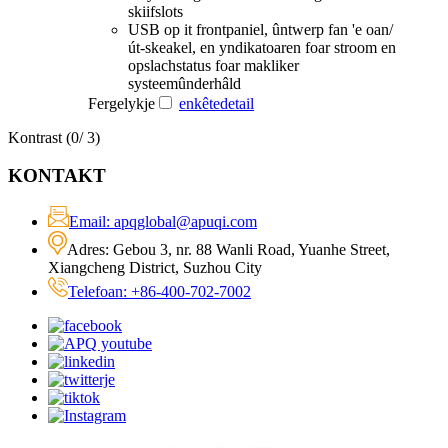
skiifslots
USB op it frontpaniel, ûntwerp fan 'e oan/
út-skeakel, en yndikatoaren foar stroom en
opslachstatus foar makliker
systeemûnderhâld
Fergelykje
enkête
detail
Kontrast (
0
/ 3)
KONTAKT
Email: apqglobal@apuqi.com
Adres: Gebou 3, nr. 88 Wanli Road, Yuanhe Street,
Xiangcheng District, Suzhou City
Telefoan: +86-400-702-7002