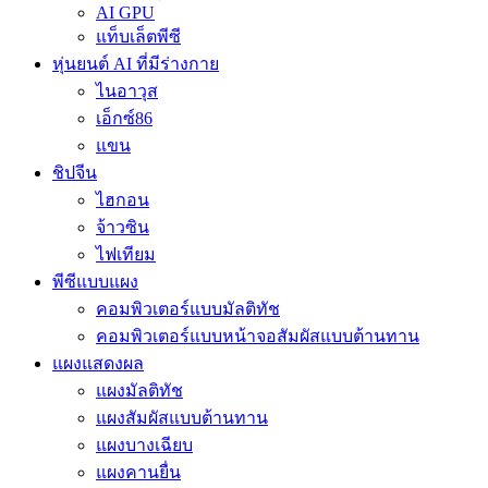
AI GPU
แท็บเล็ตพีซี
หุ่นยนต์ AI ที่มีร่างกาย
ไนอาวุส
เอ็กซ์86
แขน
ชิปจีน
ไฮกอน
จ้าวซิน
ไฟเทียม
พีซีแบบแผง
คอมพิวเตอร์แบบมัลติทัช
คอมพิวเตอร์แบบหน้าจอสัมผัสแบบต้านทาน
แผงแสดงผล
แผงมัลติทัช
แผงสัมผัสแบบต้านทาน
แผงบางเฉียบ
แผงคานยื่น