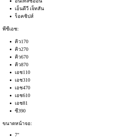
อินเทลซีออน
เอ็นดีวี เจ็ทสัน
ร็อคชิปส์
พีซีเอช:
คิว170
คิว270
คิว670
คิว870
เอช110
เอช310
เอช470
เอช610
เอช81
ซี390
ขนาดหน้าจอ:
7"