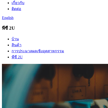
เกี่ยวกับ
ติดต่อ
English
พีซี 2U
บ้าน
สินค้า
การประมวลผลเชิงอุตสาหกรรม
พีซี 2U