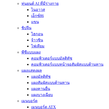
หุ่นยนต์ AI ที่มีร่างกาย
ไนอาวุส
เอ็กซ์86
แขน
ชิปจีน
ไฮกอน
จ้าวซิน
ไฟเทียม
พีซีแบบแผง
คอมพิวเตอร์แบบมัลติทัช
คอมพิวเตอร์แบบหน้าจอสัมผัสแบบต้านทาน
แผงแสดงผล
แผงมัลติทัช
แผงสัมผัสแบบต้านทาน
แผงคานยื่น
แผงบางเฉียบ
เมนบอร์ด
เมนบอร์ด ATX