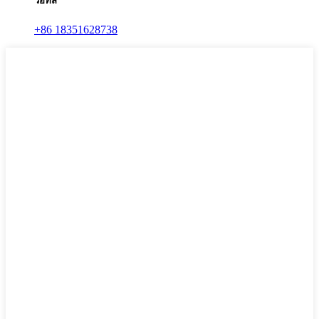
วอทส์
+86 18351628738