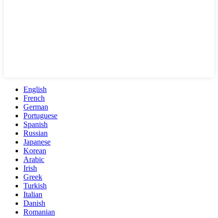
English
French
German
Portuguese
Spanish
Russian
Japanese
Korean
Arabic
Irish
Greek
Turkish
Italian
Danish
Romanian