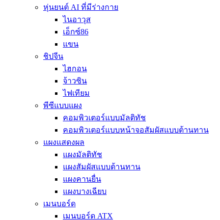
หุ่นยนต์ AI ที่มีร่างกาย
ไนอาวุส
เอ็กซ์86
แขน
ชิปจีน
ไฮกอน
จ้าวซิน
ไฟเทียม
พีซีแบบแผง
คอมพิวเตอร์แบบมัลติทัช
คอมพิวเตอร์แบบหน้าจอสัมผัสแบบต้านทาน
แผงแสดงผล
แผงมัลติทัช
แผงสัมผัสแบบต้านทาน
แผงคานยื่น
แผงบางเฉียบ
เมนบอร์ด
เมนบอร์ด ATX