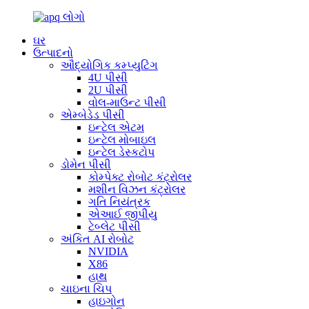
ઘર
ઉત્પાદનો
ઔદ્યોગિક કમ્પ્યુટિંગ
4U પીસી
2U પીસી
વોલ-માઉન્ટ પીસી
એમ્બેડેડ પીસી
ઇન્ટેલ એટમ
ઇન્ટેલ મોબાઇલ
ઇન્ટેલ ડેસ્કટોપ
ડોમેન પીસી
કોમ્પેક્ટ રોબોટ કંટ્રોલર
મશીન વિઝન કંટ્રોલર
ગતિ નિયંત્રક
એઆઈ જીપીયુ
ટેબ્લેટ પીસી
અંકિત AI રોબોટ
NVIDIA
X86
હાથ
ચાઇના ચિપ
હાઇગોન