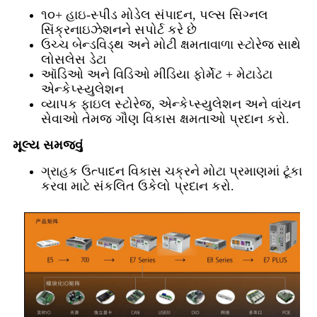
૧૦+ હાઇ-સ્પીડ મોડેલ સંપાદન, પલ્સ સિગ્નલ
સિંક્રનાઇઝેશનને સપોર્ટ કરે છે
ઉચ્ચ બેન્ડવિડ્થ અને મોટી ક્ષમતાવાળા સ્ટોરેજ સાથે
લોસલેસ ડેટા
ઑડિઓ અને વિડિઓ મીડિયા ફોર્મેટ + મેટાડેટા
એન્કેપ્સ્યુલેશન
વ્યાપક ફાઇલ સ્ટોરેજ, એન્કેપ્સ્યુલેશન અને વાંચન
સેવાઓ તેમજ ગૌણ વિકાસ ક્ષમતાઓ પ્રદાન કરો.
મૂલ્ય સમજવું
ગ્રાહક ઉત્પાદન વિકાસ ચક્રને મોટા પ્રમાણમાં ટૂંકા
કરવા માટે સંકલિત ઉકેલો પ્રદાન કરો.