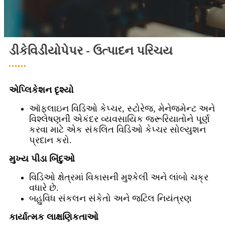
ડીકેવિડીયોપેપર - ઉત્પાદન પરિચય
એપ્લિકેશન દૃશ્યો
ઑફલાઇન વિડિઓ કેપ્ચર, સ્ટોરેજ, મેનેજમેન્ટ અને
વિશ્લેષણની એકંદર વ્યવસાયિક જરૂરિયાતોને પૂર્ણ
કરવા માટે એક સંકલિત વિડિઓ કેપ્ચર સોલ્યુશન
પ્રદાન કરો.
મુખ્ય પીડા બિંદુઓ
વિડિઓ ક્ષેત્રમાં વિકાસની મુશ્કેલી અને લાંબો ચક્ર
વધારે છે.
બહુવિધ સંકલન સંકેતો અને જટિલ નિયંત્રણ
કાર્યાત્મક લાક્ષણિકતાઓ