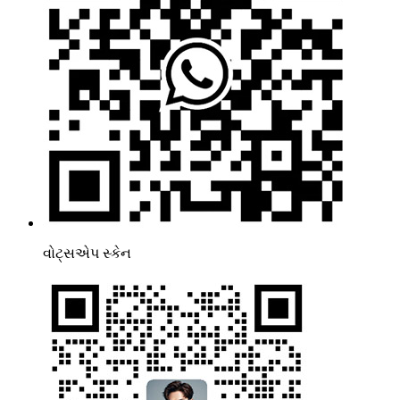
વોટ્સએપ સ્કેન