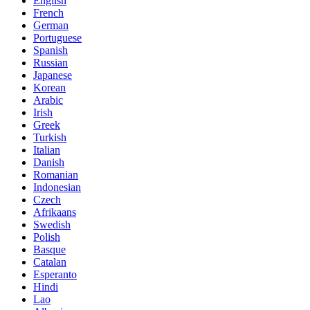
English
French
German
Portuguese
Spanish
Russian
Japanese
Korean
Arabic
Irish
Greek
Turkish
Italian
Danish
Romanian
Indonesian
Czech
Afrikaans
Swedish
Polish
Basque
Catalan
Esperanto
Hindi
Lao