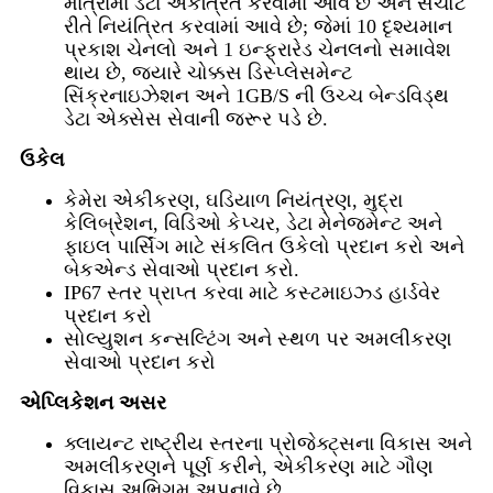
માત્રામાં ડેટા એકત્રિત કરવામાં આવે છે અને સચોટ
રીતે નિયંત્રિત કરવામાં આવે છે; જેમાં 10 દૃશ્યમાન
પ્રકાશ ચેનલો અને 1 ઇન્ફ્રારેડ ચેનલનો સમાવેશ
થાય છે, જ્યારે ચોક્કસ ડિસ્પ્લેસમેન્ટ
સિંક્રનાઇઝેશન અને 1GB/S ની ઉચ્ચ બેન્ડવિડ્થ
ડેટા એક્સેસ સેવાની જરૂર પડે છે.
ઉકેલ
કેમેરા એકીકરણ, ઘડિયાળ નિયંત્રણ, મુદ્રા
કેલિબ્રેશન, વિડિઓ કેપ્ચર, ડેટા મેનેજમેન્ટ અને
ફાઇલ પાર્સિંગ માટે સંકલિત ઉકેલો પ્રદાન કરો અને
બેકએન્ડ સેવાઓ પ્રદાન કરો.
IP67 સ્તર પ્રાપ્ત કરવા માટે કસ્ટમાઇઝ્ડ હાર્ડવેર
પ્રદાન કરો
સોલ્યુશન કન્સલ્ટિંગ અને સ્થળ પર અમલીકરણ
સેવાઓ પ્રદાન કરો
એપ્લિકેશન અસર
ક્લાયન્ટ રાષ્ટ્રીય સ્તરના પ્રોજેક્ટ્સના વિકાસ અને
અમલીકરણને પૂર્ણ કરીને, એકીકરણ માટે ગૌણ
વિકાસ અભિગમ અપનાવે છે.