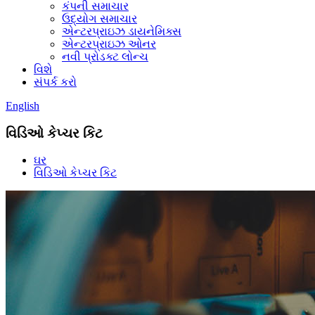
કંપની સમાચાર
ઉદ્યોગ સમાચાર
એન્ટરપ્રાઇઝ ડાયનેમિક્સ
એન્ટરપ્રાઇઝ ઓનર
નવી પ્રોડક્ટ લોન્ચ
વિશે
સંપર્ક કરો
English
વિડિઓ કેપ્ચર કિટ
ઘર
વિડિઓ કેપ્ચર કિટ