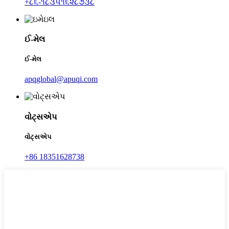
+૮૬-૧૮૩૫૧૬૨૮૭૩૮
ઈ-મેલ
ઈ-મેલ
apqglobal@apuqi.com
વોટ્સએપ
વોટ્સએપ
+86 18351628738