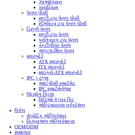
ઝાઓક્સિન
ફાયટિયમ
પેનલ પીસી
મલ્ટી-ટચ પેનલ પીસી
રેઝિસ્ટિવ ટચ પેનલ પીસી
ડિસ્પ્લે પેનલ
મલ્ટી-ટચ પેનલ
પ્રતિકારક ટચ પેનલ
કેન્ટીલીવર પેનલ
અલ્ટ્રા-થિન પેનલ
મધરબોર્ડ
ATX મધરબોર્ડ
ITX મધરબોર્ડ
માઇક્રો-ATX મધરબોર્ડ
IPC + ટૂલ્સ
આઈપીસી સ્માર્ટમેટ
IPC સ્માર્ટમેનેજર
ઉદ્યોગ કિટ્સ
વિડિઓ કેપ્ચર કિટ
એન્ટિવાયરસ વર્કસ્ટેશન
ઉકેલ
રોબોટિક એપ્લિકેશન
વિઝ્યુઅલ એપ્લિકેશન્સ
OEM/ODM
સમાચાર