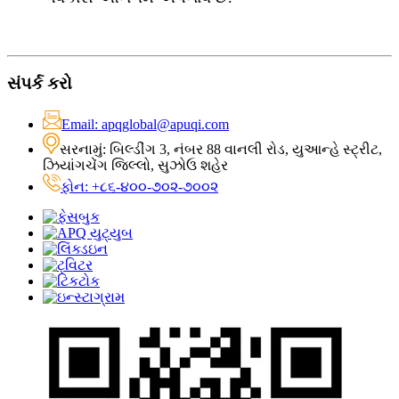
સંપર્ક કરો
Email: apqglobal@apuqi.com
સરનામું: બિલ્ડીંગ 3, નંબર 88 વાનલી રોડ, યુઆન્હે સ્ટ્રીટ,
ઝિયાંગચેંગ જિલ્લો, સુઝોઉ શહેર
ફોન: +૮૬-૪૦૦-૭૦૨-૭૦૦૨