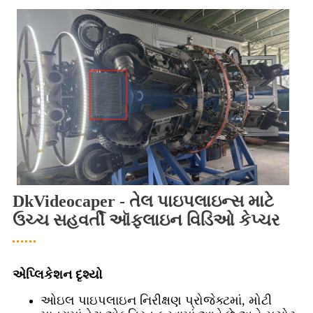
DkVideocaper - તેલ પાઇપલાઇન્સ માટે
ઉચ્ચ સહવર્તી ઑફલાઇન વિડિઓ કેપ્ચર
એપ્લિકેશન દૃશ્યો
ઓઇલ પાઇપલાઇન નિરીક્ષણ પ્રોજેક્ટમાં, મોટી