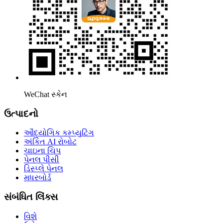
WeChat સ્કેન
ઉત્પાદનો
ઔદ્યોગિક કમ્પ્યુટિંગ
અંકિત AI રોબોટ
ચાઇના ચિપ
પેનલ પીસી
ડિસ્પ્લે પેનલ
મધરબોર્ડ
સંબંધિત લિંક્સ
વિશે