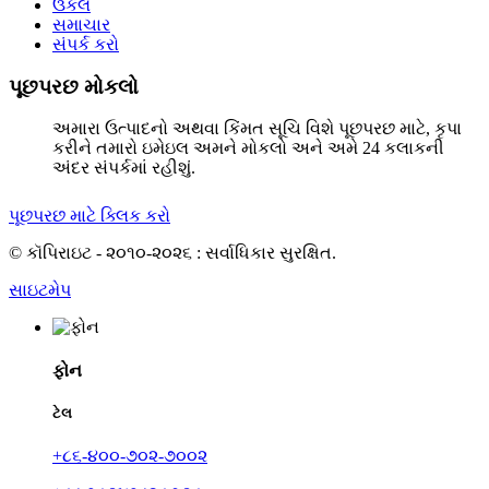
ઉકેલ
સમાચાર
સંપર્ક કરો
પૂછપરછ મોકલો
અમારા ઉત્પાદનો અથવા કિંમત સૂચિ વિશે પૂછપરછ માટે, કૃપા
કરીને તમારો ઇમેઇલ અમને મોકલો અને અમે 24 કલાકની
અંદર સંપર્કમાં રહીશું.
પૂછપરછ માટે ક્લિક કરો
© કૉપિરાઇટ - ૨૦૧૦-૨૦૨૬ : સર્વાધિકાર સુરક્ષિત.
સાઇટમેપ
ફોન
ટેલ
+૮૬-૪૦૦-૭૦૨-૭૦૦૨