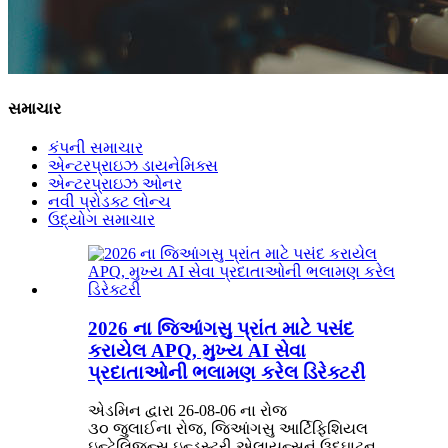
સમાચાર
કંપની સમાચાર
એન્ટરપ્રાઇઝ ડાયનેમિક્સ
એન્ટરપ્રાઇઝ ઓનર
નવી પ્રોડક્ટ લોન્ચ
ઉદ્યોગ સમાચાર
2026 ના જિઆંગસુ પ્રાંત માટે પસંદ
કરાયેલ APQ, મુખ્ય AI સેવા
પ્રદાતાઓની ભલામણ કરેલ ડિરેક્ટરી
એડમિન દ્વારા 26-08-06 ના રોજ
૩૦ જુલાઈના રોજ, જિઆંગસુ આર્ટિફિશિયલ
ઇન્ટેલિજન્સ ઇન્ડસ્ટ્રી એલાયન્સનું ઉદ્ઘાટન