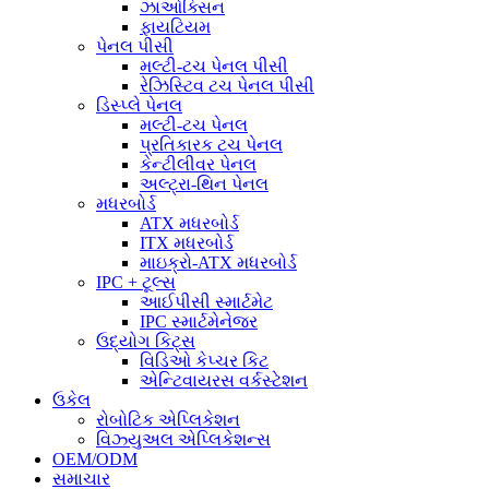
ઝાઓક્સિન
ફાયટિયમ
પેનલ પીસી
મલ્ટી-ટચ પેનલ પીસી
રેઝિસ્ટિવ ટચ પેનલ પીસી
ડિસ્પ્લે પેનલ
મલ્ટી-ટચ પેનલ
પ્રતિકારક ટચ પેનલ
કેન્ટીલીવર પેનલ
અલ્ટ્રા-થિન પેનલ
મધરબોર્ડ
ATX મધરબોર્ડ
ITX મધરબોર્ડ
માઇક્રો-ATX મધરબોર્ડ
IPC + ટૂલ્સ
આઈપીસી સ્માર્ટમેટ
IPC સ્માર્ટમેનેજર
ઉદ્યોગ કિટ્સ
વિડિઓ કેપ્ચર કિટ
એન્ટિવાયરસ વર્કસ્ટેશન
ઉકેલ
રોબોટિક એપ્લિકેશન
વિઝ્યુઅલ એપ્લિકેશન્સ
OEM/ODM
સમાચાર