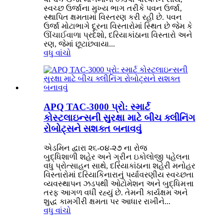
સ્વચ્છ ઉર્જાના મુખ્ય ભાગ તરીકે પવન ઉર્જા,
સ્થાપિત ક્ષમતામાં વિસ્તરણ કરી રહી છે. પવન
ઉર્જા મોટાભાગે દૂરના વિસ્તારોમાં સ્થિત છે જેમ કે
ઊંચાઈવાળા પ્રદેશો, દરિયાકાંઠાના વિસ્તારો અને
રણ, જેમાં છૂટાછવાયા...
વધુ વાંચો
APQ TAC-3000 પ્રો: સ્માર્ટ
કોસ્ટલાઇન્સની સુરક્ષા માટે બીચ ક્લીનિંગ
રોબોટ્સને સશક્ત બનાવવું
એડમિન દ્વારા ૨૬-૦૪-૨૭ ના રોજ
બુદ્ધિશાળી શહેર અને ગ્રીન ઇકોલોજી પહેલના
વધુ પ્રોત્સાહન સાથે, દરિયાકાંઠાના શહેરી મનોહર
વિસ્તારોમાં દરિયાકિનારાનું પર્યાવરણીય સ્વચ્છતા
વ્યવસ્થાપન ઝડપથી ઓટોમેશન અને બુદ્ધિમત્તા
તરફ આગળ વધી રહ્યું છે. તેમની કાર્યક્ષમ અને
શુદ્ધ કામગીરી ક્ષમતા પર આધાર રાખીને...
વધુ વાંચો