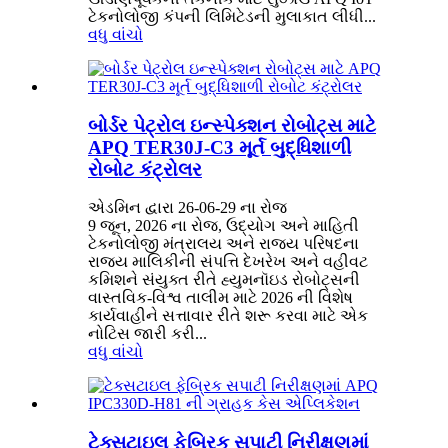
ટેકનોલોજી કંપની લિમિટેડની મુલાકાત લીધી...
વધુ વાંચો
બોર્ડર પેટ્રોલ ઇન્સ્પેક્શન રોબોટ્સ માટે
APQ TER30J-C3 મૂર્ત બુદ્ધિશાળી
રોબોટ કંટ્રોલર
એડમિન દ્વારા 26-06-29 ના રોજ
9 જૂન, 2026 ના રોજ, ઉદ્યોગ અને માહિતી
ટેકનોલોજી મંત્રાલય અને રાજ્ય પરિષદના
રાજ્ય માલિકીની સંપત્તિ દેખરેખ અને વહીવટ
કમિશને સંયુક્ત રીતે હ્યુમનૉઇડ રોબોટ્સની
વાસ્તવિક-વિશ્વ તાલીમ માટે 2026 ની વિશેષ
કાર્યવાહીને સત્તાવાર રીતે શરૂ કરવા માટે એક
નોટિસ જારી કરી...
વધુ વાંચો
ટેક્સટાઇલ ફેબ્રિક સપાટી નિરીક્ષણમાં