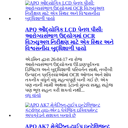
APQ ઔદ્યોગિક LCD પેનલ પીસી:
આરોગ્યસંભાળ ઉદ્યોગમાં OCR
વિઝ્યુઅલ નિરીક્ષણ માટે એક સ્થિર અને
વિશ્વસનીય બુદ્ધિશાળી પાયો
એડમિન દ્વારા 26-04-17 ના રોજ
આરોગ્યસંભાળ ઉદ્યોગના ઊંડાણપૂર્વકના
ડિજિટલ અને બુદ્ધિશાળી પરિવર્તન સાથે, તબીબી
ઉત્પાદન પ્રક્રિયાઓમાં OCR ઓળખ અને શોધ
તકનીક વધુને વધુ મહત્વપૂર્ણ બની ગઈ છે. એક
પણ નાની ખામી અથવા ડેટાનો મુખ્ય સમૂહ સહેજ
પણ ભૂલ સહન કરી શકતો નથી...
વધુ વાંચો
APQ AK7 મેગેઝિન-ટાઈપ ઇન્ટેલિજન્ટ