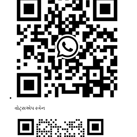
વોટ્સએપ સ્કેન