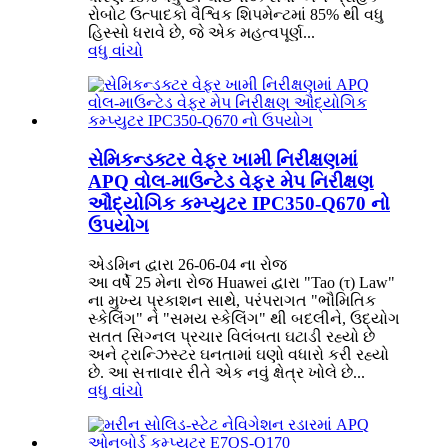
રોબોટ ઉત્પાદકો વૈશ્વિક શિપમેન્ટમાં 85% થી વધુ
હિસ્સો ધરાવે છે, જે એક મહત્વપૂર્ણ...
વધુ વાંચો
સેમિકન્ડક્ટર વેફર ખામી નિરીક્ષણમાં
APQ વોલ-માઉન્ટેડ વેફર મેપ નિરીક્ષણ
ઔદ્યોગિક કમ્પ્યુટર IPC350-Q670 નો
ઉપયોગ
એડમિન દ્વારા 26-06-04 ના રોજ
આ વર્ષે 25 મેના રોજ Huawei દ્વારા "Tao (τ) Law"
ના મુખ્ય પ્રકાશન સાથે, પરંપરાગત "ભૌમિતિક
સ્કેલિંગ" ને "સમય સ્કેલિંગ" થી બદલીને, ઉદ્યોગ
સતત સિગ્નલ પ્રચાર વિલંબતા ઘટાડી રહ્યો છે
અને ટ્રાન્ઝિસ્ટર ઘનતામાં ઘણો વધારો કરી રહ્યો
છે. આ સત્તાવાર રીતે એક નવું ક્ષેત્ર ખોલે છે...
વધુ વાંચો