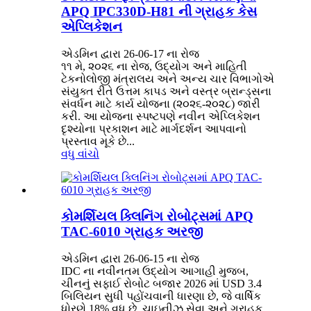
APQ IPC330D-H81 ની ગ્રાહક કેસ
એપ્લિકેશન
એડમિન દ્વારા 26-06-17 ના રોજ
૧૧ મે, ૨૦૨૬ ના રોજ, ઉદ્યોગ અને માહિતી
ટેકનોલોજી મંત્રાલય અને અન્ય ચાર વિભાગોએ
સંયુક્ત રીતે ઉત્તમ કાપડ અને વસ્ત્ર બ્રાન્ડ્સના
સંવર્ધન માટે કાર્ય યોજના (૨૦૨૬-૨૦૨૮) જારી
કરી. આ યોજના સ્પષ્ટપણે નવીન એપ્લિકેશન
દૃશ્યોના પ્રકાશન માટે માર્ગદર્શન આપવાનો
પ્રસ્તાવ મૂકે છે...
વધુ વાંચો
કોમર્શિયલ ક્લિનિંગ રોબોટ્સમાં APQ
TAC-6010 ગ્રાહક અરજી
એડમિન દ્વારા 26-06-15 ના રોજ
IDC ના નવીનતમ ઉદ્યોગ આગાહી મુજબ,
ચીનનું સફાઈ રોબોટ બજાર 2026 માં USD 3.4
બિલિયન સુધી પહોંચવાની ધારણા છે, જે વાર્ષિક
ધોરણે 18% વધુ છે. ચાઇનીઝ સેવા અને ગ્રાહક