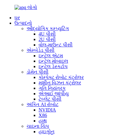
ઘર
ઉત્પાદનો
ઔદ્યોગિક કમ્પ્યુટિંગ
4U પીસી
2U પીસી
વોલ-માઉન્ટ પીસી
એમ્બેડેડ પીસી
ઇન્ટેલ એટમ
ઇન્ટેલ મોબાઇલ
ઇન્ટેલ ડેસ્કટોપ
ડોમેન પીસી
કોમ્પેક્ટ રોબોટ કંટ્રોલર
મશીન વિઝન કંટ્રોલર
ગતિ નિયંત્રક
એઆઈ જીપીયુ
ટેબ્લેટ પીસી
અંકિત AI રોબોટ
NVIDIA
X86
હાથ
ચાઇના ચિપ
હાઇગોન