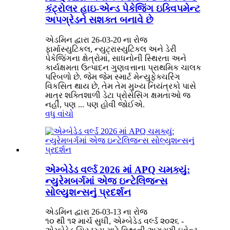
કંટ્રોલર હાઇ-એન્ડ પેકેજિંગ ઇક્વિપમેન્ટ
અપગ્રેડને સશક્ત બનાવે છે
એડમિન દ્વારા 26-03-20 ના રોજ
ફાર્માસ્યુટિકલ, ન્યુટ્રાસ્યુટિકલ અને ડેરી
પેકેજિંગના ક્ષેત્રોમાં, સાધનોની સ્થિરતા અને
કાર્યક્ષમતા ઉત્પાદન ગુણવત્તાના પ્રાથમિક ચાલક
પરિબળો છે. જેમ જેમ સ્માર્ટ મેન્યુફેક્ચરિંગ
વિકસિત થાય છે, તેમ તેમ મુખ્ય નિયંત્રકો પાસે
માત્ર શક્તિશાળી ડેટા પ્રોસેસિંગ ક્ષમતાઓ જ
નહીં, પણ ... પણ હોવી જોઈએ.
વધુ વાંચો
એમ્બેડેડ વર્લ્ડ 2026 માં APQ ચમક્યું:
ન્યુરેમબર્ગમાં એજ ઇન્ટેલિજન્સ
સોલ્યુશન્સનું પ્રદર્શન
એડમિન દ્વારા 26-03-13 ના રોજ
૧૦ થી ૧૨ માર્ચ સુધી, એમ્બેડેડ વર્લ્ડ ૨૦૨૬ -