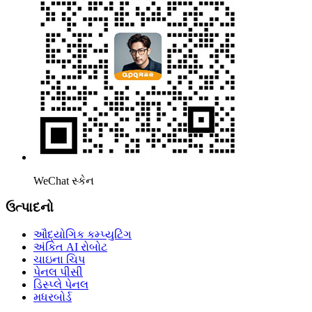
WeChat સ્કેન
ઉત્પાદનો
ઔદ્યોગિક કમ્પ્યુટિંગ
અંકિત AI રોબોટ
ચાઇના ચિપ
પેનલ પીસી
ડિસ્પ્લે પેનલ
મધરબોર્ડ