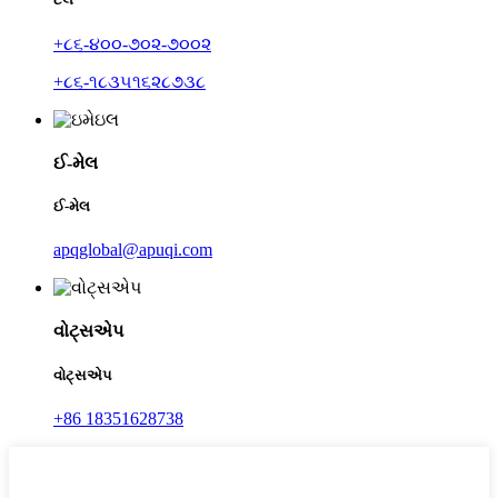
+૮૬-૪૦૦-૭૦૨-૭૦૦૨
+૮૬-૧૮૩૫૧૬૨૮૭૩૮
ઈ-મેલ
ઈ-મેલ
apqglobal@apuqi.com
વોટ્સએપ
વોટ્સએપ
+86 18351628738