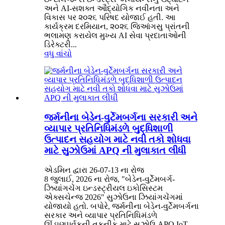
અને AI-સશક્ત ઔદ્યોગિક નવીનતા અને
વિકાસ પર ૨૦૨૬ પરિષદ યોજાઈ હતી. આ
કાર્યક્રમ દરમિયાન, ૨૦૨૬ જિઆંગસુ પ્રાંતની
ભલામણ કરાયેલ મુખ્ય AI સેવા પ્રદાતાઓની
ડિરેક્ટરી...
વધુ વાંચો
જર્મનીના બેડેન-વુર્ટેમબર્ગના સરકારી અને
વ્યાપાર પ્રતિનિધિમંડળે બુદ્ધિશાળી
ઉત્પાદન સહયોગ માટે નવી તકો શોધવા
માટે સુઝોઉમાં APQ ની મુલાકાત લીધી
એડમિન દ્વારા 26-07-13 ના રોજ
8 જુલાઈ, 2026 ના રોજ, "બેડેન-વુર્ટેમબર્ગ-
ઝિયાંગચેંગ ઇન્ડસ્ટ્રીયલ ઇકોસિસ્ટમ
એક્સચેન્જ 2026" સુઝોઉના ઝિયાંગચેંગમાં
યોજાયો હતો. બપોરે, જર્મનીના બેડેન-વુર્ટેમબર્ગના
સરકાર અને વ્યાપાર પ્રતિનિધિમંડળે
ઊંડાણપૂર્વકની તકનીક માટે સુઝોઉ APQ IoT