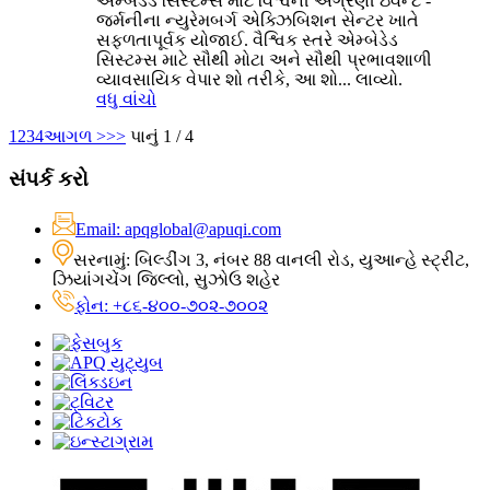
એમ્બેડેડ સિસ્ટમ્સ માટે વિશ્વની અગ્રણી ઇવેન્ટ -
જર્મનીના ન્યુરેમબર્ગ એક્ઝિબિશન સેન્ટર ખાતે
સફળતાપૂર્વક યોજાઈ. વૈશ્વિક સ્તરે એમ્બેડેડ
સિસ્ટમ્સ માટે સૌથી મોટા અને સૌથી પ્રભાવશાળી
વ્યાવસાયિક વેપાર શો તરીકે, આ શો... લાવ્યો.
વધુ વાંચો
1
2
3
4
આગળ >
>>
પાનું 1 / 4
સંપર્ક કરો
Email: apqglobal@apuqi.com
સરનામું: બિલ્ડીંગ 3, નંબર 88 વાનલી રોડ, યુઆન્હે સ્ટ્રીટ,
ઝિયાંગચેંગ જિલ્લો, સુઝોઉ શહેર
ફોન: +૮૬-૪૦૦-૭૦૨-૭૦૦૨