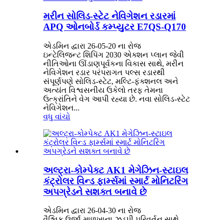
મરીન સોલિડ-સ્ટેટ નેવિગેશન રડારમાં
APQ ઓનબોર્ડ કમ્પ્યુટર E7QS-Q170
એડમિન દ્વારા 26-05-20 ના રોજ
ઇન્ટેલિજન્ટ શિપિંગ 2030 એક્શન પ્લાન જેવી
નીતિઓના ઊંડાણપૂર્વકના વિકાસ સાથે, મરીન
નેવિગેશન રડાર પરંપરાગત પલ્સ રડારથી
સંપૂર્ણપણે સોલિડ-સ્ટેટ, મલ્ટિ-ફંક્શનલ અને
અત્યંત વિશ્વસનીય ઉકેલો તરફ તેમના
ઉત્ક્રાંતિને વેગ આપી રહ્યા છે. નવા સોલિડ-સ્ટેટ
નેવિગેશન...
વધુ વાંચો
અલ્ટ્રા-કોમ્પેક્ટ AK1 મેગેઝિન-સ્ટાઇલ
કંટ્રોલર વિન્ડ ફાર્મ્સમાં સ્માર્ટ મોનિટરિંગ
અપગ્રેડને સશક્ત બનાવે છે
એડમિન દ્વારા 26-04-30 ના રોજ
વૈશ્વિક ઉર્જા માળખાના ઝડપી પરિવર્તન સાથે,