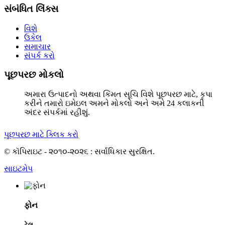
સંબંધિત લિંક્સ
વિશે
ઉકેલ
સમાચાર
સંપર્ક કરો
પૂછપરછ મોકલો
અમારા ઉત્પાદનો અથવા કિંમત સૂચિ વિશે પૂછપરછ માટે, કૃપા
કરીને તમારો ઇમેઇલ અમને મોકલો અને અમે 24 કલાકની
અંદર સંપર્કમાં રહીશું.
પૂછપરછ માટે ક્લિક કરો
© કૉપિરાઇટ - ૨૦૧૦-૨૦૨૬ : સર્વાધિકાર સુરક્ષિત.
સાઇટમેપ
ફોન
ટેલ