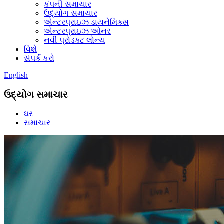
કંપની સમાચાર
ઉદ્યોગ સમાચાર
એન્ટરપ્રાઇઝ ડાયનેમિક્સ
એન્ટરપ્રાઇઝ ઓનર
નવી પ્રોડક્ટ લોન્ચ
વિશે
સંપર્ક કરો
English
ઉદ્યોગ સમાચાર
ઘર
સમાચાર