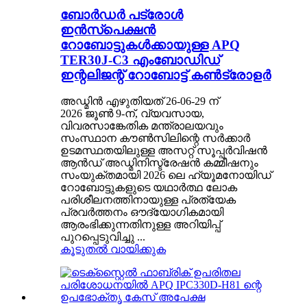
ബോർഡർ പട്രോൾ
ഇൻസ്പെക്ഷൻ
റോബോട്ടുകൾക്കായുള്ള APQ
TER30J-C3 എംബോഡിഡ്
ഇന്റലിജന്റ് റോബോട്ട് കൺട്രോളർ
അഡ്മിൻ എഴുതിയത് 26-06-29 ന്
2026 ജൂൺ 9-ന്, വ്യവസായ,
വിവരസാങ്കേതിക മന്ത്രാലയവും
സംസ്ഥാന കൗൺസിലിന്റെ സർക്കാർ
ഉടമസ്ഥതയിലുള്ള അസറ്റ് സൂപ്പർവിഷൻ
ആൻഡ് അഡ്മിനിസ്ട്രേഷൻ കമ്മീഷനും
സംയുക്തമായി 2026 ലെ ഹ്യൂമനോയിഡ്
റോബോട്ടുകളുടെ യഥാർത്ഥ ലോക
പരിശീലനത്തിനായുള്ള പ്രത്യേക
പ്രവർത്തനം ഔദ്യോഗികമായി
ആരംഭിക്കുന്നതിനുള്ള അറിയിപ്പ്
പുറപ്പെടുവിച്ചു ...
കൂടുതൽ വായിക്കുക