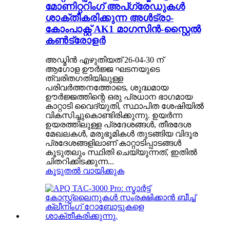
മോണിറ്ററിംഗ് അപ്‌ഗ്രേഡുകൾ
ശാക്തീകരിക്കുന്ന അൾട്രാ-
കോംപാക്റ്റ് AK1 മാഗസിൻ-സ്റ്റൈൽ
കൺട്രോളർ
അഡ്മിൻ എഴുതിയത് 26-04-30 ന്
ആഗോള ഊർജ്ജ ഘടനയുടെ
ത്വരിതഗതിയിലുള്ള
പരിവർത്തനത്തോടെ, ശുദ്ധമായ
ഊർജ്ജത്തിന്റെ ഒരു പ്രധാന ഭാഗമായ
കാറ്റാടി വൈദ്യുതി, സ്ഥാപിത ശേഷിയിൽ
വികസിച്ചുകൊണ്ടിരിക്കുന്നു. ഉയർന്ന
ഉയരത്തിലുള്ള പ്രദേശങ്ങൾ, തീരദേശ
മേഖലകൾ, മരുഭൂമികൾ തുടങ്ങിയ വിദൂര
പ്രദേശങ്ങളിലാണ് കാറ്റാടിപ്പാടങ്ങൾ
കൂടുതലും സ്ഥിതി ചെയ്യുന്നത്, ഇതിൽ
ചിതറിക്കിടക്കുന്ന...
കൂടുതൽ വായിക്കുക