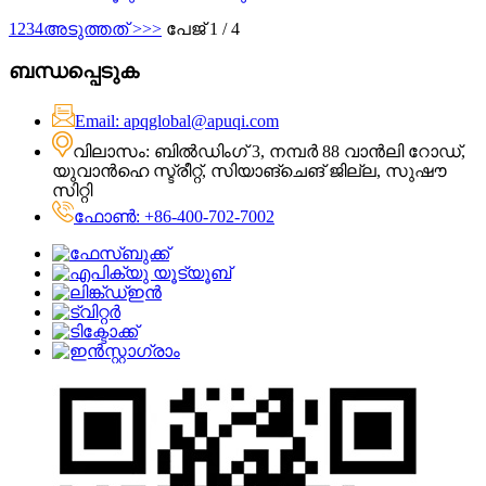
1
2
3
4
അടുത്തത് >
>>
പേജ് 1 / 4
ബന്ധപ്പെടുക
Email: apqglobal@apuqi.com
വിലാസം: ബിൽഡിംഗ് 3, നമ്പർ 88 വാൻലി റോഡ്,
യുവാൻഹെ സ്ട്രീറ്റ്, സിയാങ്‌ചെങ് ജില്ല, സുഷൗ
സിറ്റി
ഫോൺ: +86-400-702-7002