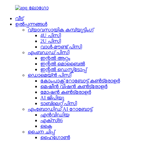
വീട്
ഉൽപ്പന്നങ്ങൾ
വ്യാവസായിക കമ്പ്യൂട്ടിംഗ്
4U പിസി
2U പിസി
വാൾ-മൗണ്ട് പിസി
എംബഡഡ് പിസി
ഇന്റൽ ആറ്റം
ഇന്റൽ മൊബൈൽ
ഇന്റൽ ഡെസ്ക്ടോപ്പ്
ഡൊമെയ്ൻ പിസി
കോം‌പാക്റ്റ് റോബോട്ട് കൺട്രോളർ
മെഷീൻ വിഷൻ കൺട്രോളർ
മോഷൻ കൺട്രോളർ
AI ജിപിയു
ടാബ്‌ലെറ്റ് പിസി
എംബോഡിഡ് AI റോബോട്ട്
എൻവിഡിയ
എക്സ്86
കൈ
ചൈന ചിപ്പ്
ഹൈഗോൺ