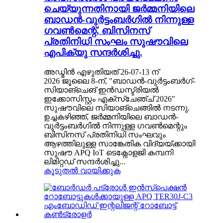
ചെയ്യുന്നതിനായി ജർമ്മനിയിലെ
ബാഡൻ-വുർട്ടംബർഗിൽ നിന്നുള്ള
ഗവൺമെന്റ്, ബിസിനസ്
പ്രതിനിധി സംഘം സുഷൗവിലെ
എപിക്യു സന്ദർശിച്ചു.
അഡ്മിൻ എഴുതിയത് 26-07-13 ന്
2026 ജൂലൈ 8-ന്, "ബാഡൻ-വുർട്ടംബർഗ്-
സിയാങ്‌ചെങ് ഇൻഡസ്ട്രിയൽ
ഇക്കോസിസ്റ്റം എക്സ്ചേഞ്ച് 2026"
സുഷൗവിലെ സിയാങ്‌ചെങ്ങിൽ നടന്നു.
ഉച്ചകഴിഞ്ഞ്, ജർമ്മനിയിലെ ബാഡൻ-
വുർട്ടംബർഗിൽ നിന്നുള്ള ഗവൺമെന്റും
ബിസിനസ് പ്രതിനിധി സംഘവും
ആഴത്തിലുള്ള സാങ്കേതിക വിദ്യയ്ക്കായി
സുഷൗ APQ IoT ടെക്നോളജി കമ്പനി
ലിമിറ്റഡ് സന്ദർശിച്ചു...
കൂടുതൽ വായിക്കുക