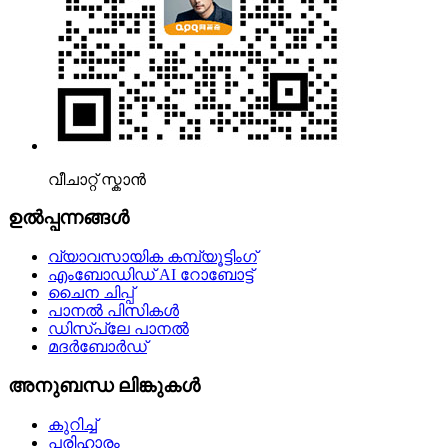
വീചാറ്റ് സ്കാൻ
ഉൽപ്പന്നങ്ങൾ
വ്യാവസായിക കമ്പ്യൂട്ടിംഗ്
എംബോഡിഡ് AI റോബോട്ട്
ചൈന ചിപ്പ്
പാനൽ പിസികൾ
ഡിസ്പ്ലേ പാനൽ
മദർബോർഡ്
അനുബന്ധ ലിങ്കുകൾ
കുറിച്ച്
പരിഹാരം