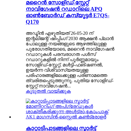
മറൈൻ സോളിഡ്-സ്റ്റേറ്റ്
നാവിഗേഷൻ റഡാറിലെ APQ
ഓൺബോർഡ് കമ്പ്യൂട്ടർ E7QS-
Q170
അഡ്മിൻ എഴുതിയത് 26-05-20 ന്
ഇന്റലിജന്റ് ഷിപ്പിംഗ് 2030 ആക്ഷൻ പ്ലാൻ
പോലുള്ള നയങ്ങളുടെ ആഴത്തിലുള്ള
പുരോഗതിയോടെ, മറൈൻ നാവിഗേഷൻ
റഡാറുകൾ പരമ്പരാഗത പൾസ്
റഡാറുകളിൽ നിന്ന് പൂർണ്ണമായും
സോളിഡ്-സ്റ്റേറ്റ്, മൾട്ടി-ഫങ്ഷണൽ,
ഉയർന്ന വിശ്വാസ്യതയുള്ള
പരിഹാരങ്ങളിലേക്കുള്ള പരിണാമത്തെ
ത്വരിതപ്പെടുത്തുന്നു. പുതിയ സോളിഡ്-
സ്റ്റേറ്റ് നാവിഗേഷൻ...
കൂടുതൽ വായിക്കുക
കാറ്റാടിപ്പാടങ്ങളിലെ സ്മാർട്ട്