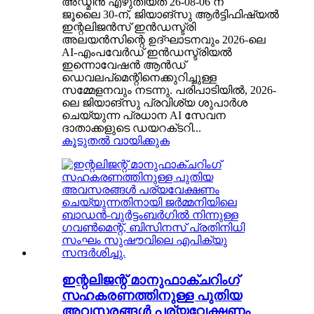
അഡ്മിൻ എഴുതിയത് 26-08-06 ന്
ജൂലൈ 30-ന്, ജിയാങ്‌സു ആർട്ടിഫിഷ്യൽ
ഇന്റലിജൻസ് ഇൻഡസ്ട്രി
അലയൻസിന്റെ ഉദ്ഘാടനവും 2026-ലെ
AI-എംപവേർഡ് ഇൻഡസ്ട്രിയൽ
ഇന്നൊവേഷൻ ആൻഡ്
ഡെവലപ്‌മെന്റിനെക്കുറിച്ചുള്ള
സമ്മേളനവും നടന്നു. പരിപാടിയിൽ, 2026-
ലെ ജിയാങ്‌സു പ്രവിശ്യ ശുപാർശ
ചെയ്യുന്ന പ്രധാന AI സേവന
ദാതാക്കളുടെ ഡയറക്‌ടറി...
കൂടുതൽ വായിക്കുക
ഇന്റലിജന്റ് മാനുഫാക്ചറിംഗ്
സഹകരണത്തിനുള്ള പുതിയ
അവസരങ്ങൾ പര്യവേക്ഷണം