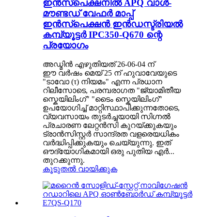
ഇൻസ്പെക്ഷനിൽ APQ വാൾ-
മൗണ്ടഡ് വേഫർ മാപ്പ്
ഇൻസ്പെക്ഷൻ ഇൻഡസ്ട്രിയൽ
കമ്പ്യൂട്ടർ IPC350-Q670 ന്റെ
പ്രയോഗം
അഡ്മിൻ എഴുതിയത് 26-06-04 ന്
ഈ വർഷം മെയ് 25 ന് ഹുവാവേയുടെ
"ടാവോ (τ) നിയമം" എന്ന പ്രധാന
റിലീസോടെ, പരമ്പരാഗത "ജ്യാമിതീയ
സ്കെയിലിംഗ്" "ടൈം സ്കെയിലിംഗ്"
ഉപയോഗിച്ച് മാറ്റിസ്ഥാപിക്കുന്നതോടെ,
വ്യവസായം തുടർച്ചയായി സിഗ്നൽ
പ്രചാരണ ലേറ്റൻസി കുറയ്ക്കുകയും
ട്രാൻസിസ്റ്റർ സാന്ദ്രത വളരെയധികം
വർദ്ധിപ്പിക്കുകയും ചെയ്യുന്നു. ഇത്
ഔദ്യോഗികമായി ഒരു പുതിയ എർ...
തുറക്കുന്നു.
കൂടുതൽ വായിക്കുക