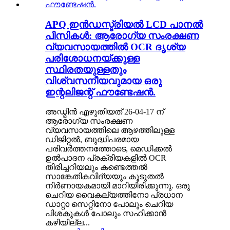
APQ ഇൻഡസ്ട്രിയൽ LCD പാനൽ
പിസികൾ: ആരോഗ്യ സംരക്ഷണ
വ്യവസായത്തിൽ OCR ദൃശ്യ
പരിശോധനയ്ക്കുള്ള
സ്ഥിരതയുള്ളതും
വിശ്വസനീയവുമായ ഒരു
ഇന്റലിജന്റ് ഫൗണ്ടേഷൻ.
അഡ്മിൻ എഴുതിയത് 26-04-17 ന്
ആരോഗ്യ സംരക്ഷണ
വ്യവസായത്തിലെ ആഴത്തിലുള്ള
ഡിജിറ്റൽ, ബുദ്ധിപരമായ
പരിവർത്തനത്തോടെ, മെഡിക്കൽ
ഉൽ‌പാദന പ്രക്രിയകളിൽ OCR
തിരിച്ചറിയലും കണ്ടെത്തൽ
സാങ്കേതികവിദ്യയും കൂടുതൽ
നിർണായകമായി മാറിയിരിക്കുന്നു. ഒരു
ചെറിയ വൈകല്യത്തിനോ പ്രധാന
ഡാറ്റാ സെറ്റിനോ പോലും ചെറിയ
പിശകുകൾ പോലും സഹിക്കാൻ
കഴിയില്ല...