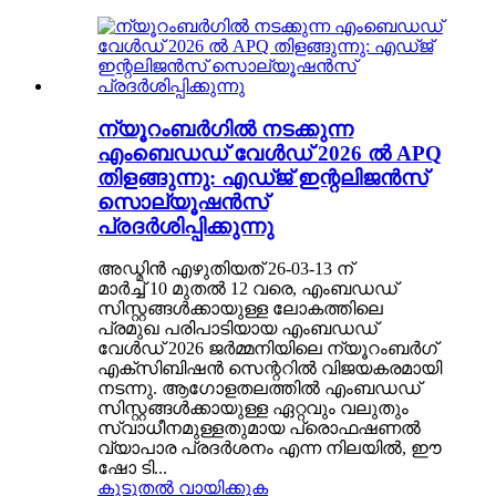
ന്യൂറംബർഗിൽ നടക്കുന്ന
എംബെഡഡ് വേൾഡ് 2026 ൽ APQ
തിളങ്ങുന്നു: എഡ്ജ് ഇന്റലിജൻസ്
സൊല്യൂഷൻസ്
പ്രദർശിപ്പിക്കുന്നു
അഡ്മിൻ എഴുതിയത് 26-03-13 ന്
മാർച്ച് 10 മുതൽ 12 വരെ, എംബഡഡ്
സിസ്റ്റങ്ങൾക്കായുള്ള ലോകത്തിലെ
പ്രമുഖ പരിപാടിയായ എംബഡഡ്
വേൾഡ് 2026 ജർമ്മനിയിലെ ന്യൂറംബർഗ്
എക്സിബിഷൻ സെന്ററിൽ വിജയകരമായി
നടന്നു. ആഗോളതലത്തിൽ എംബഡഡ്
സിസ്റ്റങ്ങൾക്കായുള്ള ഏറ്റവും വലുതും
സ്വാധീനമുള്ളതുമായ പ്രൊഫഷണൽ
വ്യാപാര പ്രദർശനം എന്ന നിലയിൽ, ഈ
ഷോ ടി...
കൂടുതൽ വായിക്കുക