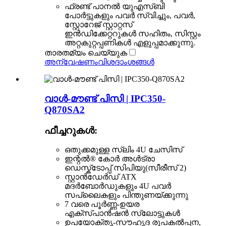
ഫ്രണ്ട് പാനൽ യുഎസ്ബി
പോർട്ടുകളും പവർ സ്വിച്ചും, പവർ,
സ്റ്റോറേജ് സ്റ്റാറ്റസ്
ഇൻഡിക്കേറ്ററുകൾ സഹിതം, സിസ്റ്റം
അറ്റകുറ്റപ്പണികൾ എളുപ്പമാക്കുന്നു.
താരതമ്യം ചെയ്യുക
അന്വേഷണം
വിശദാംശങ്ങൾ
വാൾ-മൗണ്ട് പിസി | IPC350-
Q870SA2
ഫീച്ചറുകൾ:
ഒതുക്കമുള്ള സ്ലിം 4U ചേസിസ്
ഇന്റൽ® കോർ അൾട്രാ
ഡെസ്ക്ടോപ്പ് സിപിയു(സീരീസ് 2)
സ്റ്റാൻഡേർഡ് ATX
മദർബോർഡുകളും 4U പവർ
സപ്ലൈകളും പിന്തുണയ്ക്കുന്നു
7 വരെ പൂർണ്ണ-ഉയര
എക്സ്പാൻഷൻ സ്ലോട്ടുകൾ
ഉപയോക്തൃ-സൗഹൃദ രൂപകൽപ്പന,