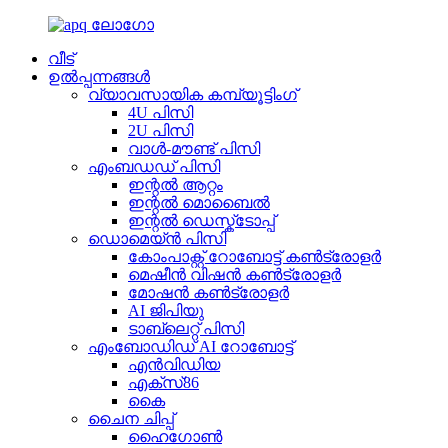
വീട്
ഉൽപ്പന്നങ്ങൾ
വ്യാവസായിക കമ്പ്യൂട്ടിംഗ്
4U പിസി
2U പിസി
വാൾ-മൗണ്ട് പിസി
എംബഡഡ് പിസി
ഇന്റൽ ആറ്റം
ഇന്റൽ മൊബൈൽ
ഇന്റൽ ഡെസ്ക്ടോപ്പ്
ഡൊമെയ്ൻ പിസി
കോം‌പാക്റ്റ് റോബോട്ട് കൺട്രോളർ
മെഷീൻ വിഷൻ കൺട്രോളർ
മോഷൻ കൺട്രോളർ
AI ജിപിയു
ടാബ്‌ലെറ്റ് പിസി
എംബോഡിഡ് AI റോബോട്ട്
എൻവിഡിയ
എക്സ്86
കൈ
ചൈന ചിപ്പ്
ഹൈഗോൺ