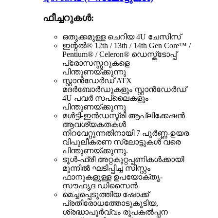
ഫീച്ചറുകൾ:
ഒതുക്കമുള്ള ചെറിയ 4U ചേസിസ്
ഇന്റൽ® 12th / 13th / 14th Gen Core™ /
Pentium® / Celeron® ഡെസ്ക്ടോപ്പ്
പ്രോസസ്സറുകളെ
പിന്തുണയ്ക്കുന്നു
സ്റ്റാൻഡേർഡ് ATX
മദർബോർഡുകളും സ്റ്റാൻഡേർഡ്
4U പവർ സപ്ലൈകളും
പിന്തുണയ്ക്കുന്നു
മൾട്ടി-ഇൻഡസ്ട്രി ആപ്ലിക്കേഷൻ
ആവശ്യകതകൾ
നിറവേറ്റുന്നതിനായി 7 പൂർണ്ണ-ഉയര
വിപുലീകരണ സ്ലോട്ടുകൾ വരെ
പിന്തുണയ്ക്കുന്നു.
ടൂൾ-ഫ്രീ അറ്റകുറ്റപ്പണികൾക്കായി
മുന്നിൽ ഘടിപ്പിച്ച സിസ്റ്റം
ഫാനുകളുള്ള ഉപയോക്തൃ-
സൗഹൃദ ഡിസൈൻ
മെച്ചപ്പെടുത്തിയ ഷോക്ക്
പ്രതിരോധത്തോടുകൂടിയ,
ശ്രദ്ധാപൂർവ്വം രൂപകൽപ്പന