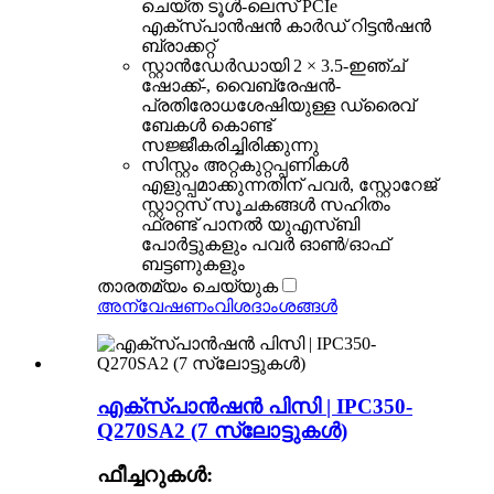
ചെയ്ത ടൂൾ-ലെസ് PCIe
എക്സ്പാൻഷൻ കാർഡ് റിട്ടൻഷൻ
ബ്രാക്കറ്റ്
സ്റ്റാൻഡേർഡായി 2 × 3.5-ഇഞ്ച്
ഷോക്ക്-, വൈബ്രേഷൻ-
പ്രതിരോധശേഷിയുള്ള ഡ്രൈവ്
ബേകൾ കൊണ്ട്
സജ്ജീകരിച്ചിരിക്കുന്നു
സിസ്റ്റം അറ്റകുറ്റപ്പണികൾ
എളുപ്പമാക്കുന്നതിന് പവർ, സ്റ്റോറേജ്
സ്റ്റാറ്റസ് സൂചകങ്ങൾ സഹിതം
ഫ്രണ്ട് പാനൽ യുഎസ്ബി
പോർട്ടുകളും പവർ ഓൺ/ഓഫ്
ബട്ടണുകളും
താരതമ്യം ചെയ്യുക
അന്വേഷണം
വിശദാംശങ്ങൾ
എക്സ്പാൻഷൻ പിസി | IPC350-
Q270SA2 (7 സ്ലോട്ടുകൾ)
ഫീച്ചറുകൾ: