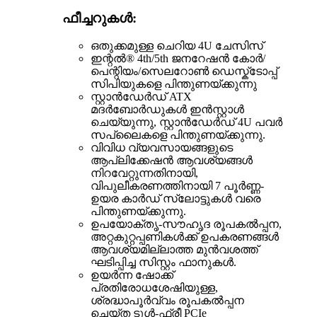
ഫീച്ചറുകൾ:
ഒതുക്കമുള്ള ചെറിയ 4U ചേസിസ്
ഇന്റൽ® 4th/5th ജനറേഷൻ കോർ/
പെന്റിയം/സെലറോൺ ഡെസ്ക്ടോപ്പ്
സിപിയുകളെ പിന്തുണയ്ക്കുന്നു
സ്റ്റാൻഡേർഡ് ATX
മദർബോർഡുകൾ ഇൻസ്റ്റാൾ
ചെയ്യുന്നു, സ്റ്റാൻഡേർഡ് 4U പവർ
സപ്ലൈകളെ പിന്തുണയ്ക്കുന്നു.
വിവിധ വ്യവസായങ്ങളുടെ
ആപ്ലിക്കേഷൻ ആവശ്യങ്ങൾ
നിറവേറ്റുന്നതിനായി,
വിപുലീകരണത്തിനായി 7 പൂർണ്ണ-
ഉയര കാർഡ് സ്ലോട്ടുകൾ വരെ
പിന്തുണയ്ക്കുന്നു.
ഉപയോക്തൃ-സൗഹൃദ രൂപകൽപ്പന,
അറ്റകുറ്റപ്പണികൾക്ക് ഉപകരണങ്ങൾ
ആവശ്യമില്ലാത്ത മുൻവശത്ത്
ഘടിപ്പിച്ച സിസ്റ്റം ഫാനുകൾ.
ഉയർന്ന ഷോക്ക്
പ്രതിരോധശേഷിയുള്ള,
ശ്രദ്ധാപൂർവ്വം രൂപകൽപ്പന
ചെയ്ത ടൂൾ-ഫ്രീ PCIe