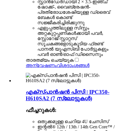
സ്റ്റാൻഡേർഡായി 2 × 3.5-ഇഞ്ച്
ഷോക്ക്-, വൈബ്രേഷൻ-
പ്രതിരോധശേഷിയുള്ള ഡ്രൈവ്
ബേകൾ കൊണ്ട്
സജ്ജീകരിച്ചിരിക്കുന്നു
എളുപ്പത്തിലുള്ള സിസ്റ്റം
അറ്റകുറ്റപ്പണികൾക്കായി പവർ,
സ്റ്റോറേജ് സ്റ്റാറ്റസ്
സൂചകങ്ങളോടുകൂടിയ ഫ്രണ്ട്
പാനൽ യുഎസ്ബി പോർട്ടുകളും
പവർ ഓൺ/ഓഫ് ഡിസൈനും
താരതമ്യം ചെയ്യുക
അന്വേഷണം
വിശദാംശങ്ങൾ
എക്സ്പാൻഷൻ പിസി | IPC350-
H610SA2 (7 സ്ലോട്ടുകൾ)
ഫീച്ചറുകൾ:
ഒതുക്കമുള്ള ചെറിയ 4U ചേസിസ്
ഇന്റൽ® 12th / 13th / 14th Gen Core™ /