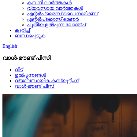
കമ്പനി വാർത്തകൾ
വ്യവസായ വാർത്തകൾ
എന്റർപ്രൈസ് ഡൈനാമിക്സ്
എന്റർപ്രൈസ് ഓണർ
പുതിയ ഉൽപ്പന്ന ലോഞ്ച്
കുറിച്ച്
ബന്ധപ്പെടുക
English
വാൾ-മൗണ്ട് പിസി
വീട്
ഉൽപ്പന്നങ്ങൾ
വ്യാവസായിക കമ്പ്യൂട്ടിംഗ്
വാൾ-മൗണ്ട് പിസി