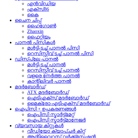
എൻവിഡിയ
എക്സ്86
കൈ
ചൈന ചിപ്പ്
ഹൈഗോൺ
Zhaoxin
ഫൈറ്റിയം
പാനൽ പിസികൾ
മൾട്ടി-ടച്ച് പാനൽ പിസി
റെസിസ്റ്റീവ് ടച്ച് പാനൽ പിസി
ഡിസ്പ്ലേ പാനൽ
മൾട്ടി-ടച്ച് പാനൽ
റെസിസ്റ്റീവ് ടച്ച് പാനൽ
വളരെ നേർത്ത പാനൽ
കാന്റിലിവർ പാനൽ
മദർബോർഡ്
ATX മദർബോർഡ്
ഐടിഎക്സ് മദർബോർഡ്
മൈക്രോ-എടിഎക്സ് മദർബോർഡ്
ഐപിസി + ഉപകരണങ്ങൾ
ഐപിസി സ്മാർട്ട്മേറ്റ്
ഐപിസി സ്മാർട്ട്മാനേജർ
വ്യവസായ കിറ്റുകൾ
വീഡിയോ ക്യാപ്ചർ കിറ്റ്
ആന്റിവൈറസ് വർക്ക്സ്റ്റേഷൻ