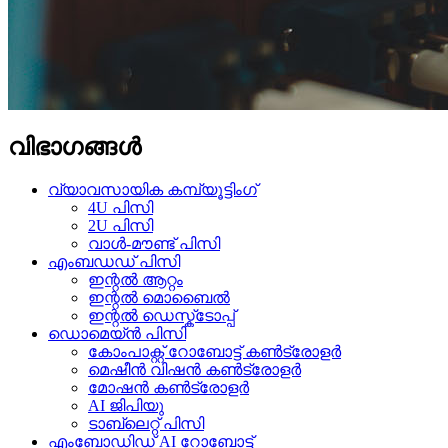
വിഭാഗങ്ങൾ
വ്യാവസായിക കമ്പ്യൂട്ടിംഗ്
4U പിസി
2U പിസി
വാൾ-മൗണ്ട് പിസി
എംബഡഡ് പിസി
ഇന്റൽ ആറ്റം
ഇന്റൽ മൊബൈൽ
ഇന്റൽ ഡെസ്ക്ടോപ്പ്
ഡൊമെയ്ൻ പിസി
കോം‌പാക്റ്റ് റോബോട്ട് കൺട്രോളർ
മെഷീൻ വിഷൻ കൺട്രോളർ
മോഷൻ കൺട്രോളർ
AI ജിപിയു
ടാബ്‌ലെറ്റ് പിസി
എംബോഡിഡ് AI റോബോട്ട്