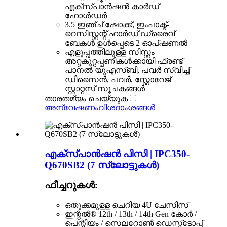
എക്സ്പാൻഷൻ കാർഡ്
ഹോൾഡർ
3.5 ഇഞ്ച് ഷോക്ക്, ഇംപാക്ട്-
റെസിസ്റ്റന്റ് ഹാർഡ് ഡ്രൈവ്
ബേകൾ ഉൾപ്പെടെ 2 ഓപ്ഷണൽ
എളുപ്പത്തിലുള്ള സിസ്റ്റം
അറ്റകുറ്റപ്പണികൾക്കായി ഫ്രണ്ട്
പാനൽ യുഎസ്ബി, പവർ സ്വിച്ച്
ഡിസൈൻ, പവർ, സ്റ്റോറേജ്
സ്റ്റാറ്റസ് സൂചകങ്ങൾ
താരതമ്യം ചെയ്യുക
അന്വേഷണം
വിശദാംശങ്ങൾ
എക്സ്പാൻഷൻ പിസി | IPC350-
Q670SB2 (7 സ്ലോട്ടുകൾ)
ഫീച്ചറുകൾ:
ഒതുക്കമുള്ള ചെറിയ 4U ചേസിസ്
ഇന്റൽ® 12th / 13th / 14th Gen കോർ /
പെന്റിയം / സെലറോൺ ഡെസ്ക്ടോപ്പ്