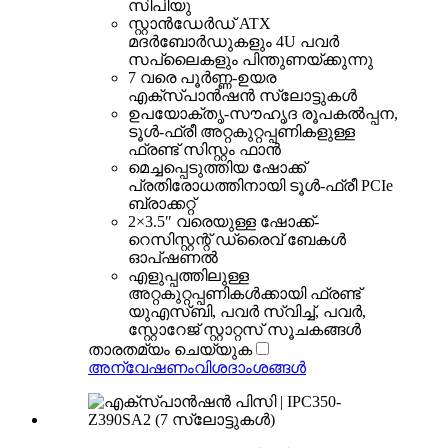
സിപിയു
സ്റ്റാൻഡേർഡ് ATX
മദർബോർഡുകളും 4U പവർ
സപ്ലൈകളും പിന്തുണയ്ക്കുന്നു
7 വരെ പൂർണ്ണ-ഉയര
എക്സ്പാൻഷൻ സ്ലോട്ടുകൾ
ഉപയോക്തൃ-സൗഹൃദ രൂപകൽപ്പന,
ടൂൾ-ഫ്രീ അറ്റകുറ്റപ്പണികളുള്ള
ഫ്രണ്ട് സിസ്റ്റം ഫാൻ
മെച്ചപ്പെടുത്തിയ ഷോക്ക്
പ്രതിരോധത്തിനായി ടൂൾ-ഫ്രീ PCIe
ബ്രാക്കറ്റ്
2×3.5″ വരെയുള്ള ഷോക്ക്-
റെസിസ്റ്റന്റ് ഡ്രൈവ് ബേകൾ
ഓപ്ഷണൽ
എളുപ്പത്തിലുള്ള
അറ്റകുറ്റപ്പണികൾക്കായി ഫ്രണ്ട്
യുഎസ്ബി, പവർ സ്വിച്ച്, പവർ,
സ്റ്റോറേജ് സ്റ്റാറ്റസ് സൂചകങ്ങൾ
താരതമ്യം ചെയ്യുക
അന്വേഷണം
വിശദാംശങ്ങൾ