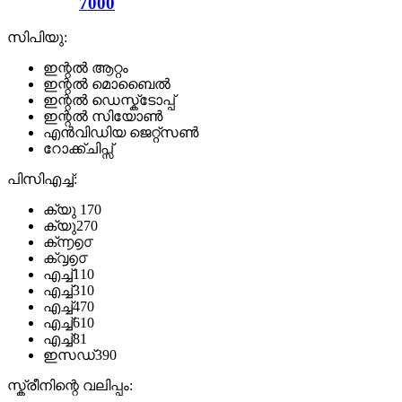
7000
സിപിയു:
ഇന്റൽ ആറ്റം
ഇന്റൽ മൊബൈൽ
ഇന്റൽ ഡെസ്ക്ടോപ്പ്
ഇന്റൽ സിയോൺ
എൻവിഡിയ ജെറ്റ്സൺ
റോക്ക്ചിപ്സ്
പിസിഎച്ച്:
ക്യു 170
ക്യു270
ക്൬൭൦
ക്൮൭൦
എച്ച്110
എച്ച്310
എച്ച്470
എച്ച്610
എച്ച്81
ഇസഡ്390
സ്ക്രീനിന്റെ വലിപ്പം: