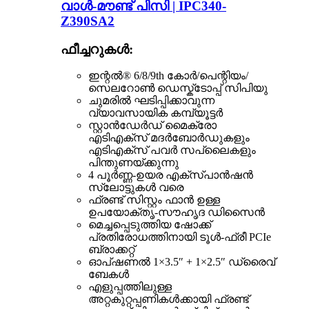
വാൾ-മൗണ്ട് പിസി | IPC340-
Z390SA2
ഫീച്ചറുകൾ:
ഇന്റൽ® 6/8/9th കോർ/പെന്റിയം/
സെലറോൺ ഡെസ്ക്ടോപ്പ് സിപിയു
ചുമരിൽ ഘടിപ്പിക്കാവുന്ന
വ്യാവസായിക കമ്പ്യൂട്ടർ
സ്റ്റാൻഡേർഡ് മൈക്രോ
എടിഎക്സ് മദർബോർഡുകളും
എടിഎക്സ് പവർ സപ്ലൈകളും
പിന്തുണയ്ക്കുന്നു
4 പൂർണ്ണ-ഉയര എക്സ്പാൻഷൻ
സ്ലോട്ടുകൾ വരെ
ഫ്രണ്ട് സിസ്റ്റം ഫാൻ ഉള്ള
ഉപയോക്തൃ-സൗഹൃദ ഡിസൈൻ
മെച്ചപ്പെടുത്തിയ ഷോക്ക്
പ്രതിരോധത്തിനായി ടൂൾ-ഫ്രീ PCIe
ബ്രാക്കറ്റ്
ഓപ്ഷണൽ 1×3.5″ + 1×2.5″ ഡ്രൈവ്
ബേകൾ
എളുപ്പത്തിലുള്ള
അറ്റകുറ്റപ്പണികൾക്കായി ഫ്രണ്ട്