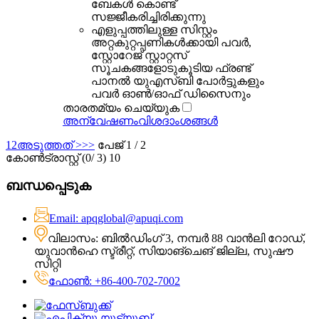
ബേകൾ കൊണ്ട്
സജ്ജീകരിച്ചിരിക്കുന്നു
എളുപ്പത്തിലുള്ള സിസ്റ്റം
അറ്റകുറ്റപ്പണികൾക്കായി പവർ,
സ്റ്റോറേജ് സ്റ്റാറ്റസ്
സൂചകങ്ങളോടുകൂടിയ ഫ്രണ്ട്
പാനൽ യുഎസ്ബി പോർട്ടുകളും
പവർ ഓൺ/ഓഫ് ഡിസൈനും
താരതമ്യം ചെയ്യുക
അന്വേഷണം
വിശദാംശങ്ങൾ
1
2
അടുത്തത് >
>>
പേജ് 1 / 2
കോൺട്രാസ്റ്റ് (
0
/ 3) 10
ബന്ധപ്പെടുക
Email: apqglobal@apuqi.com
വിലാസം: ബിൽഡിംഗ് 3, നമ്പർ 88 വാൻലി റോഡ്,
യുവാൻഹെ സ്ട്രീറ്റ്, സിയാങ്‌ചെങ് ജില്ല, സുഷൗ
സിറ്റി
ഫോൺ: +86-400-702-7002