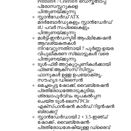
Pentium® / Celeron® ഡെസ്ക്ടോപ്പ്
പ്രോസസ്സറുകളെ
പിന്തുണയ്ക്കുന്നു
സ്റ്റാൻഡേർഡ് ATX
മദർബോർഡുകളും സ്റ്റാൻഡേർഡ്
4U പവർ സപ്ലൈകളും
പിന്തുണയ്ക്കുന്നു
മൾട്ടി-ഇൻഡസ്ട്രി ആപ്ലിക്കേഷൻ
ആവശ്യകതകൾ
നിറവേറ്റുന്നതിനായി 7 പൂർണ്ണ-ഉയര
വിപുലീകരണ സ്ലോട്ടുകൾ വരെ
പിന്തുണയ്ക്കുന്നു.
ടൂൾ-ഫ്രീ അറ്റകുറ്റപ്പണികൾക്കായി
ഫ്രണ്ട്-ആക്സസ് സിസ്റ്റം
ഫാനുകൾ ഉള്ള ഉപയോക്തൃ-
സൗഹൃദ ഡിസൈൻ
മെച്ചപ്പെട്ട ഷോക്ക്, വൈബ്രേഷൻ
പ്രതിരോധത്തോടുകൂടിയ,
ശ്രദ്ധാപൂർവ്വം രൂപകൽപ്പന
ചെയ്ത ടൂൾ-ലെസ് PCIe
എക്സ്പാൻഷൻ കാർഡ് റിട്ടൻഷൻ
ബ്രാക്കറ്റ്
സ്റ്റാൻഡേർഡായി 2 × 3.5-ഇഞ്ച്
ഷോക്ക്-, വൈബ്രേഷൻ-
പ്രതിരോധശേഷിയുള്ള ഡ്രൈവ്