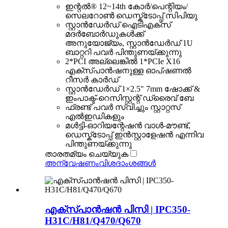
ഇന്റൽ® 12~14th കോർ/പെന്റിയം/
സെലറോൺ ഡെസ്ക്ടോപ്പ് സിപിയു
സ്റ്റാൻഡേർഡ് ഐടിഎക്സ്
മദർബോർഡുകൾക്ക്
അനുയോജ്യം, സ്റ്റാൻഡേർഡ് 1U
ബാറ്ററി പവർ പിന്തുണയ്ക്കുന്നു
2*PCI അല്ലെങ്കിൽ 1*PCIe X16
എക്സ്പാൻഷനുള്ള ഓപ്ഷണൽ
റീസർ കാർഡ്
സ്റ്റാൻഡേർഡ് 1×2.5″ 7mm ഷോക്ക് &
ഇംപാക്ട്-റെസിസ്റ്റന്റ് ഡ്രൈവ് ബേ
ഫ്രണ്ട് പവർ സ്വിച്ചും സ്റ്റാറ്റസ്
എൽഇഡികളും
മൾട്ടി-ഓറിയന്റേഷൻ വാൾ-മൗണ്ട്,
ഡെസ്ക്ടോപ്പ് ഇൻസ്റ്റാളേഷൻ എന്നിവ
പിന്തുണയ്ക്കുന്നു
താരതമ്യം ചെയ്യുക
അന്വേഷണം
വിശദാംശങ്ങൾ
എക്സ്പാൻഷൻ പിസി | IPC350-
H31C/H81/Q470/Q670