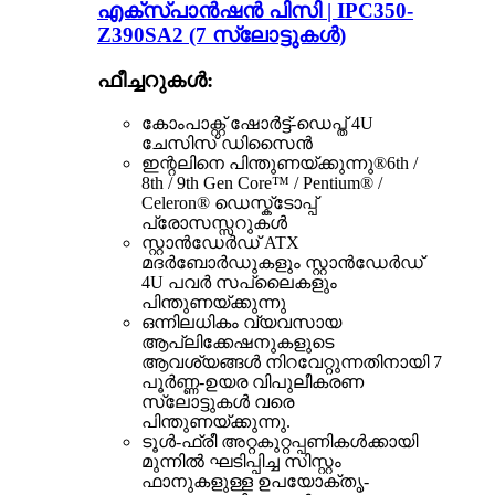
എക്സ്പാൻഷൻ പിസി | IPC350-
Z390SA2 (7 സ്ലോട്ടുകൾ)
ഫീച്ചറുകൾ:
കോം‌പാക്റ്റ് ഷോർട്ട്-ഡെപ്ത് 4U
ചേസിസ് ഡിസൈൻ
ഇന്റലിനെ പിന്തുണയ്ക്കുന്നു
®
6th /
8th / 9th Gen Core™ / Pentium® /
Celeron® ഡെസ്ക്ടോപ്പ്
പ്രോസസ്സറുകൾ
സ്റ്റാൻഡേർഡ് ATX
മദർബോർഡുകളും സ്റ്റാൻഡേർഡ്
4U പവർ സപ്ലൈകളും
പിന്തുണയ്ക്കുന്നു
ഒന്നിലധികം വ്യവസായ
ആപ്ലിക്കേഷനുകളുടെ
ആവശ്യങ്ങൾ നിറവേറ്റുന്നതിനായി 7
പൂർണ്ണ-ഉയര വിപുലീകരണ
സ്ലോട്ടുകൾ വരെ
പിന്തുണയ്ക്കുന്നു.
ടൂൾ-ഫ്രീ അറ്റകുറ്റപ്പണികൾക്കായി
മുന്നിൽ ഘടിപ്പിച്ച സിസ്റ്റം
ഫാനുകളുള്ള ഉപയോക്തൃ-