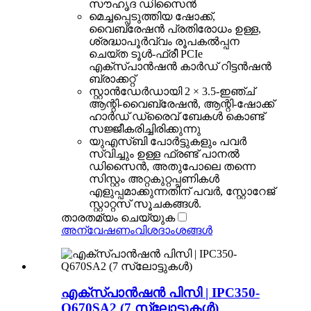
സൗഹൃദ ഡിസൈൻ
മെച്ചപ്പെടുത്തിയ ഷോക്ക്,
വൈബ്രേഷൻ പ്രതിരോധം ഉള്ള,
ശ്രദ്ധാപൂർവ്വം രൂപകൽപ്പന
ചെയ്ത ടൂൾ-ഫ്രീ PCIe
എക്സ്പാൻഷൻ കാർഡ് റിട്ടൻഷൻ
ബ്രാക്കറ്റ്
സ്റ്റാൻഡേർഡായി 2 × 3.5-ഇഞ്ച്
ആന്റി-വൈബ്രേഷൻ, ആന്റി-ഷോക്ക്
ഹാർഡ് ഡ്രൈവ് ബേകൾ കൊണ്ട്
സജ്ജീകരിച്ചിരിക്കുന്നു
യുഎസ്ബി പോർട്ടുകളും പവർ
സ്വിച്ചും ഉള്ള ഫ്രണ്ട് പാനൽ
ഡിസൈൻ, അതുപോലെ തന്നെ
സിസ്റ്റം അറ്റകുറ്റപ്പണികൾ
എളുപ്പമാക്കുന്നതിന് പവർ, സ്റ്റോറേജ്
സ്റ്റാറ്റസ് സൂചകങ്ങൾ.
താരതമ്യം ചെയ്യുക
അന്വേഷണം
വിശദാംശങ്ങൾ
എക്സ്പാൻഷൻ പിസി | IPC350-
Q670SA2 (7 സ്ലോട്ടുകൾ)