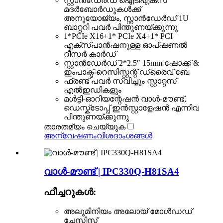
സ്റ്റാൻഡേർഡ് ഐടിഎക്സ്
മദർബോർഡുകൾക്ക്
അനുയോജ്യം, സ്റ്റാൻഡേർഡ് 1U
ബാറ്ററി പവർ പിന്തുണയ്ക്കുന്നു
1*PCIe X16+1* PCIe X4+1* PCI
എക്സ്പാൻഷനുള്ള ഓപ്ഷണൽ
റീസർ കാർഡ്
സ്റ്റാൻഡേർഡ് 2*2.5″ 15mm ഷോക്ക് &
ഇംപാക്ട്-റെസിസ്റ്റന്റ് ഡ്രൈവ് ബേ
ഫ്രണ്ട് പവർ സ്വിച്ചും സ്റ്റാറ്റസ്
എൽഇഡികളും
മൾട്ടി-ഓറിയന്റേഷൻ വാൾ-മൗണ്ട്,
ഡെസ്ക്ടോപ്പ് ഇൻസ്റ്റാളേഷൻ എന്നിവ
പിന്തുണയ്ക്കുന്നു
താരതമ്യം ചെയ്യുക
അന്വേഷണം
വിശദാംശങ്ങൾ
വാൾ-മൗണ്ട് | IPC330Q-H81SA4
ഫീച്ചറുകൾ:
അലുമിനിയം അലോയ് മോൾഡഡ്
ചേസിസ്