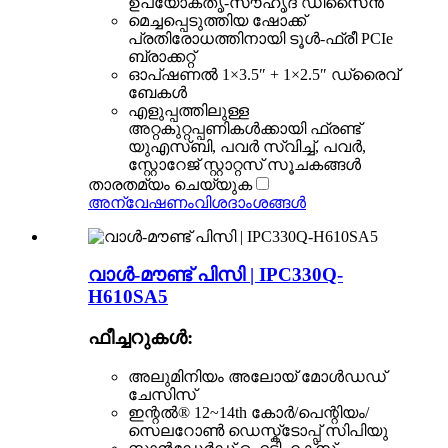
ഉപയോക്തൃ-സൗഹൃദ ഡിസൈൻ
മെച്ചപ്പെടുത്തിയ ഷോക്ക്
പ്രതിരോധത്തിനായി ടൂൾ-ഫ്രീ PCIe
ബ്രാക്കറ്റ്
ഓപ്ഷണൽ 1×3.5″ + 1×2.5″ ഡ്രൈവ്
ബേകൾ
എളുപ്പത്തിലുള്ള
അറ്റകുറ്റപ്പണികൾക്കായി ഫ്രണ്ട്
യുഎസ്ബി, പവർ സ്വിച്ച്, പവർ,
സ്റ്റോറേജ് സ്റ്റാറ്റസ് സൂചകങ്ങൾ
താരതമ്യം ചെയ്യുക
അന്വേഷണം
വിശദാംശങ്ങൾ
വാൾ-മൗണ്ട് പിസി | IPC330Q-
H610SA5
ഫീച്ചറുകൾ:
അലുമിനിയം അലോയ് മോൾഡഡ്
ചേസിസ്
ഇന്റൽ® 12~14th കോർ/പെന്റിയം/
സെലറോൺ ഡെസ്ക്ടോപ്പ് സിപിയു