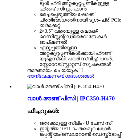
ടൂൾ-ഫ്രീ അറ്റകുറ്റപ്പണികളുള്ള
ഫ്രണ്ട് സിസ്റ്റം ഫാൻ
മെച്ചപ്പെടുത്തിയ ഷോക്ക്
പ്രതിരോധത്തിനായി ടൂൾ-ഫ്രീ PCIe
ബ്രാക്കറ്റ്
2×3.5″ വരെയുള്ള ഷോക്ക്-
റെസിസ്റ്റന്റ് ഡ്രൈവ് ബേകൾ
ഓപ്ഷണൽ
എളുപ്പത്തിലുള്ള
അറ്റകുറ്റപ്പണികൾക്കായി ഫ്രണ്ട്
യുഎസ്ബി, പവർ സ്വിച്ച്, പവർ,
സ്റ്റോറേജ് സ്റ്റാറ്റസ് സൂചകങ്ങൾ
താരതമ്യം ചെയ്യുക
അന്വേഷണം
വിശദാംശങ്ങൾ
വാൾ-മൗണ്ട് പിസി | IPC350-H470
ഫീച്ചറുകൾ:
ഒതുക്കമുള്ള സ്ലിം 4U ചേസിസ്
ഇന്റൽ® 10/11-ാം തലമുറ കോർ/
പെന്റിയം/സെലറോൺ ഡെസ്ക്ടോപ്പ്