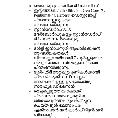
ഒതുക്കമുള്ള ചെറിയ 4U ചേസിസ്
ഇന്റൽ® 6th / 7th / 8th / 9th Gen Core™ /
Pentium® / Celeron® ഡെസ്ക്ടോപ്പ്
പ്രോസസ്സറുകളെ
പിന്തുണയ്ക്കുന്നു
സ്റ്റാൻഡേർഡ് ATX
മദർബോർഡുകളും സ്റ്റാൻഡേർഡ്
4U പവർ സപ്ലൈകളും
പിന്തുണയ്ക്കുന്നു
മൾട്ടി-ഇൻഡസ്ട്രി ആപ്ലിക്കേഷൻ
ആവശ്യകതകൾ
നിറവേറ്റുന്നതിനായി 7 പൂർണ്ണ-ഉയര
വിപുലീകരണ സ്ലോട്ടുകൾ വരെ
പിന്തുണയ്ക്കുന്നു.
ടൂൾ-ഫ്രീ അറ്റകുറ്റപ്പണികൾക്കായി
ഫ്രണ്ട്-ആക്സസ് സിസ്റ്റം
ഫാനുകൾ ഉള്ള ഉപയോക്തൃ-
സൗഹൃദ ഡിസൈൻ
മെച്ചപ്പെടുത്തിയ ഷോക്ക്
പ്രതിരോധത്തോടുകൂടിയ,
ശ്രദ്ധാപൂർവ്വം രൂപകൽപ്പന
ചെയ്ത ടൂൾ-ലെസ് PCIe
എക്സ്പാൻഷൻ കാർഡ് റിട്ടൻഷൻ
ബ്രാക്കറ്റ്