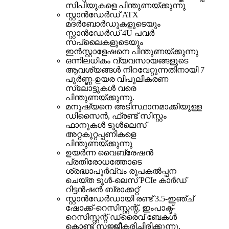
സിപിയുകളെ പിന്തുണയ്ക്കുന്നു
സ്റ്റാൻഡേർഡ് ATX
മദർബോർഡുകളുടെയും
സ്റ്റാൻഡേർഡ് 4U പവർ
സപ്ലൈകളുടെയും
ഇൻസ്റ്റാളേഷനെ പിന്തുണയ്ക്കുന്നു
ഒന്നിലധികം വ്യവസായങ്ങളുടെ
ആവശ്യങ്ങൾ നിറവേറ്റുന്നതിനായി 7
പൂർണ്ണ-ഉയര വിപുലീകരണ
സ്ലോട്ടുകൾ വരെ
പിന്തുണയ്ക്കുന്നു.
മനുഷ്യനെ അടിസ്ഥാനമാക്കിയുള്ള
ഡിസൈൻ, ഫ്രണ്ട് സിസ്റ്റം
ഫാനുകൾ ടൂൾലെസ്
അറ്റകുറ്റപ്പണികളെ
പിന്തുണയ്ക്കുന്നു
ഉയർന്ന വൈബ്രേഷൻ
പ്രതിരോധത്തോടെ
ശ്രദ്ധാപൂർവ്വം രൂപകൽപ്പന
ചെയ്ത ടൂൾ-ലെസ് PCIe കാർഡ്
റിട്ടൻഷൻ ബ്രാക്കറ്റ്
സ്റ്റാൻഡേർഡായി രണ്ട് 3.5-ഇഞ്ച്
ഷോക്ക്-റെസിസ്റ്റന്റ്, ഇംപാക്ട്-
റെസിസ്റ്റന്റ് ഡ്രൈവ് ബേകൾ
കൊണ്ട് സജ്ജീകരിച്ചിരിക്കുന്നു.