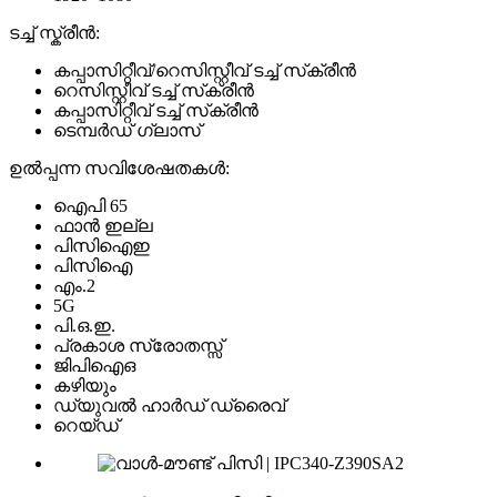
ടച്ച് സ്ക്രീൻ:
കപ്പാസിറ്റീവ്/റെസിസ്റ്റീവ് ടച്ച് സ്‌ക്രീൻ
റെസിസ്റ്റീവ് ടച്ച് സ്‌ക്രീൻ
കപ്പാസിറ്റീവ് ടച്ച് സ്‌ക്രീൻ
ടെമ്പർഡ് ഗ്ലാസ്
ഉൽപ്പന്ന സവിശേഷതകൾ:
ഐപി 65
ഫാൻ ഇല്ല
പിസിഐഇ
പിസിഐ
എം.2
5G
പി.ഒ.ഇ.
പ്രകാശ സ്രോതസ്സ്
ജിപിഐഒ
കഴിയും
ഡ്യുവൽ ഹാർഡ് ഡ്രൈവ്
റെയ്ഡ്