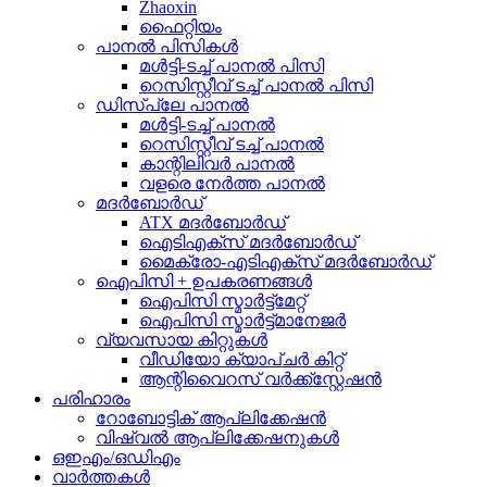
Zhaoxin
ഫൈറ്റിയം
പാനൽ പിസികൾ
മൾട്ടി-ടച്ച് പാനൽ പിസി
റെസിസ്റ്റീവ് ടച്ച് പാനൽ പിസി
ഡിസ്പ്ലേ പാനൽ
മൾട്ടി-ടച്ച് പാനൽ
റെസിസ്റ്റീവ് ടച്ച് പാനൽ
കാന്റിലിവർ പാനൽ
വളരെ നേർത്ത പാനൽ
മദർബോർഡ്
ATX മദർബോർഡ്
ഐടിഎക്സ് മദർബോർഡ്
മൈക്രോ-എടിഎക്സ് മദർബോർഡ്
ഐപിസി + ഉപകരണങ്ങൾ
ഐപിസി സ്മാർട്ട്മേറ്റ്
ഐപിസി സ്മാർട്ട്മാനേജർ
വ്യവസായ കിറ്റുകൾ
വീഡിയോ ക്യാപ്ചർ കിറ്റ്
ആന്റിവൈറസ് വർക്ക്സ്റ്റേഷൻ
പരിഹാരം
റോബോട്ടിക് ആപ്ലിക്കേഷൻ
വിഷ്വൽ ആപ്ലിക്കേഷനുകൾ
ഒഇഎം/ഒഡിഎം
വാർത്തകൾ