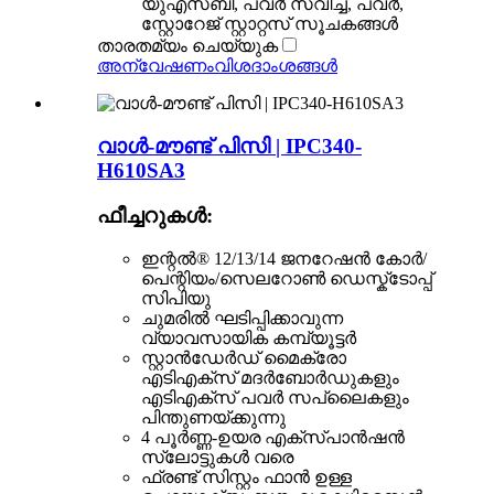
യുഎസ്ബി, പവർ സ്വിച്ച്, പവർ,
സ്റ്റോറേജ് സ്റ്റാറ്റസ് സൂചകങ്ങൾ
താരതമ്യം ചെയ്യുക
അന്വേഷണം
വിശദാംശങ്ങൾ
വാൾ-മൗണ്ട് പിസി | IPC340-
H610SA3
ഫീച്ചറുകൾ:
ഇന്റൽ® 12/13/14 ജനറേഷൻ കോർ/
പെന്റിയം/സെലറോൺ ഡെസ്ക്ടോപ്പ്
സിപിയു
ചുമരിൽ ഘടിപ്പിക്കാവുന്ന
വ്യാവസായിക കമ്പ്യൂട്ടർ
സ്റ്റാൻഡേർഡ് മൈക്രോ
എടിഎക്സ് മദർബോർഡുകളും
എടിഎക്സ് പവർ സപ്ലൈകളും
പിന്തുണയ്ക്കുന്നു
4 പൂർണ്ണ-ഉയര എക്സ്പാൻഷൻ
സ്ലോട്ടുകൾ വരെ
ഫ്രണ്ട് സിസ്റ്റം ഫാൻ ഉള്ള