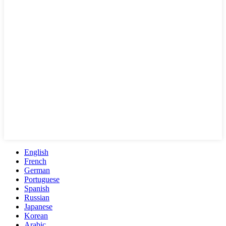
English
French
German
Portuguese
Spanish
Russian
Japanese
Korean
Arabic