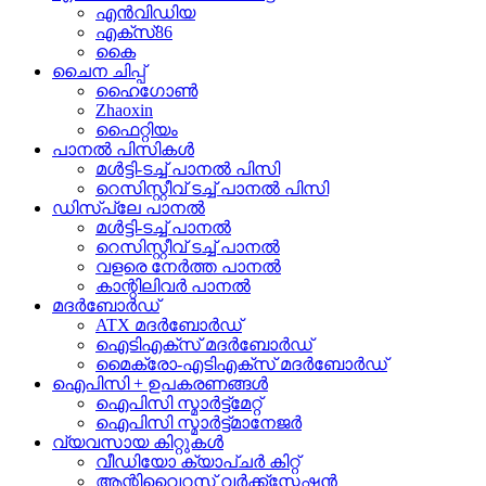
എൻവിഡിയ
എക്സ്86
കൈ
ചൈന ചിപ്പ്
ഹൈഗോൺ
Zhaoxin
ഫൈറ്റിയം
പാനൽ പിസികൾ
മൾട്ടി-ടച്ച് പാനൽ പിസി
റെസിസ്റ്റീവ് ടച്ച് പാനൽ പിസി
ഡിസ്പ്ലേ പാനൽ
മൾട്ടി-ടച്ച് പാനൽ
റെസിസ്റ്റീവ് ടച്ച് പാനൽ
വളരെ നേർത്ത പാനൽ
കാന്റിലിവർ പാനൽ
മദർബോർഡ്
ATX മദർബോർഡ്
ഐടിഎക്സ് മദർബോർഡ്
മൈക്രോ-എടിഎക്സ് മദർബോർഡ്
ഐപിസി + ഉപകരണങ്ങൾ
ഐപിസി സ്മാർട്ട്മേറ്റ്
ഐപിസി സ്മാർട്ട്മാനേജർ
വ്യവസായ കിറ്റുകൾ
വീഡിയോ ക്യാപ്ചർ കിറ്റ്
ആന്റിവൈറസ് വർക്ക്സ്റ്റേഷൻ