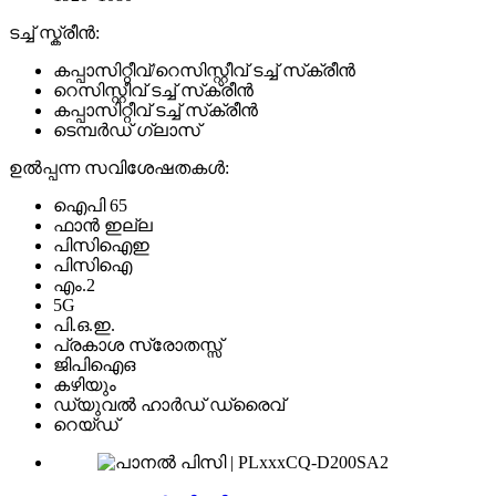
ടച്ച് സ്ക്രീൻ:
കപ്പാസിറ്റീവ്/റെസിസ്റ്റീവ് ടച്ച് സ്‌ക്രീൻ
റെസിസ്റ്റീവ് ടച്ച് സ്‌ക്രീൻ
കപ്പാസിറ്റീവ് ടച്ച് സ്‌ക്രീൻ
ടെമ്പർഡ് ഗ്ലാസ്
ഉൽപ്പന്ന സവിശേഷതകൾ:
ഐപി 65
ഫാൻ ഇല്ല
പിസിഐഇ
പിസിഐ
എം.2
5G
പി.ഒ.ഇ.
പ്രകാശ സ്രോതസ്സ്
ജിപിഐഒ
കഴിയും
ഡ്യുവൽ ഹാർഡ് ഡ്രൈവ്
റെയ്ഡ്