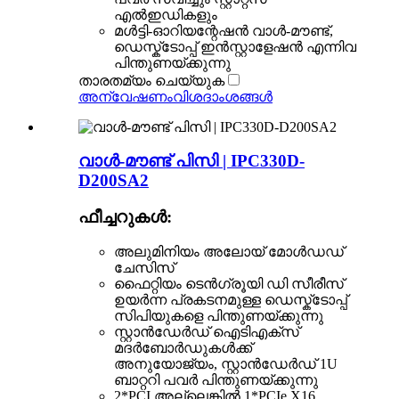
എൽഇഡികളും
മൾട്ടി-ഓറിയന്റേഷൻ വാൾ-മൗണ്ട്,
ഡെസ്ക്ടോപ്പ് ഇൻസ്റ്റാളേഷൻ എന്നിവ
പിന്തുണയ്ക്കുന്നു
താരതമ്യം ചെയ്യുക
അന്വേഷണം
വിശദാംശങ്ങൾ
വാൾ-മൗണ്ട് പിസി | IPC330D-
D200SA2
ഫീച്ചറുകൾ:
അലുമിനിയം അലോയ് മോൾഡഡ്
ചേസിസ്
ഫൈറ്റിയം ടെൻഗ്രൂയി ഡി സീരീസ്
ഉയർന്ന പ്രകടനമുള്ള ഡെസ്ക്ടോപ്പ്
സിപിയുകളെ പിന്തുണയ്ക്കുന്നു
സ്റ്റാൻഡേർഡ് ഐടിഎക്സ്
മദർബോർഡുകൾക്ക്
അനുയോജ്യം, സ്റ്റാൻഡേർഡ് 1U
ബാറ്ററി പവർ പിന്തുണയ്ക്കുന്നു
2*PCI അല്ലെങ്കിൽ 1*PCIe X16