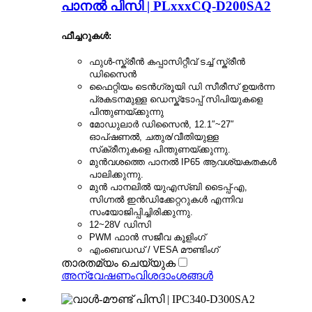
പാനൽ പിസി | PLxxxCQ-D200SA2
ഫീച്ചറുകൾ:
ഫുൾ-സ്ക്രീൻ കപ്പാസിറ്റീവ് ടച്ച് സ്ക്രീൻ
ഡിസൈൻ
ഫൈറ്റിയം ടെൻഗ്രൂയി ഡി സീരീസ് ഉയർന്ന
പ്രകടനമുള്ള ഡെസ്ക്ടോപ്പ് സിപിയുകളെ
പിന്തുണയ്ക്കുന്നു
മോഡുലാർ ഡിസൈൻ, 12.1″~27″
ഓപ്ഷണൽ, ചതുര/വീതിയുള്ള
സ്‌ക്രീനുകളെ പിന്തുണയ്ക്കുന്നു.
മുൻവശത്തെ പാനൽ IP65 ആവശ്യകതകൾ
പാലിക്കുന്നു.
മുൻ പാനലിൽ യുഎസ്ബി ടൈപ്പ്-എ,
സിഗ്നൽ ഇൻഡിക്കേറ്ററുകൾ എന്നിവ
സംയോജിപ്പിച്ചിരിക്കുന്നു.
12~28V ഡിസി
PWM ഫാൻ സജീവ കൂളിംഗ്
എംബെഡഡ് / VESA മൗണ്ടിംഗ്
താരതമ്യം ചെയ്യുക
അന്വേഷണം
വിശദാംശങ്ങൾ