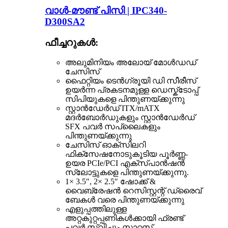
വാൾ-മൗണ്ട് പിസി | IPC340-
D300SA2
ഫീച്ചറുകൾ:
അലുമിനിയം അലോയ് മോൾഡഡ്
ചേസിസ്
ഫൈറ്റിയം ടെൻഗ്രൂയി ഡി സീരീസ്
ഉയർന്ന പ്രകടനമുള്ള ഡെസ്ക്ടോപ്പ്
സിപിയുകളെ പിന്തുണയ്ക്കുന്നു
സ്റ്റാൻഡേർഡ് ITX/mATX
മദർബോർഡുകളും സ്റ്റാൻഡേർഡ്
SFX പവർ സപ്ലൈകളും
പിന്തുണയ്ക്കുന്നു
ചേസിസ് ഓക്സിലറി
ഫിക്സേഷനോടുകൂടിയ പൂർണ്ണ-
ഉയര PCIe/PCI എക്സ്പാൻഷൻ
സ്ലോട്ടുകളെ പിന്തുണയ്ക്കുന്നു.
1× 3.5″, 2× 2.5″ ഷോക്ക് &
വൈബ്രേഷൻ റെസിസ്റ്റന്റ് ഡ്രൈവ്
ബേകൾ വരെ പിന്തുണയ്ക്കുന്നു
എളുപ്പത്തിലുള്ള
അറ്റകുറ്റപ്പണികൾക്കായി ഫ്രണ്ട്
പവർ സ്വിച്ചും സ്റ്റാറ്റസ്