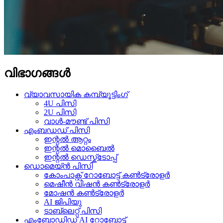
വിഭാഗങ്ങൾ
വ്യാവസായിക കമ്പ്യൂട്ടിംഗ്
4U പിസി
2U പിസി
വാൾ-മൗണ്ട് പിസി
എംബഡഡ് പിസി
ഇന്റൽ ആറ്റം
ഇന്റൽ മൊബൈൽ
ഇന്റൽ ഡെസ്ക്ടോപ്പ്
ഡൊമെയ്ൻ പിസി
കോം‌പാക്റ്റ് റോബോട്ട് കൺട്രോളർ
മെഷീൻ വിഷൻ കൺട്രോളർ
മോഷൻ കൺട്രോളർ
AI ജിപിയു
ടാബ്‌ലെറ്റ് പിസി
എംബോഡിഡ് AI റോബോട്ട്