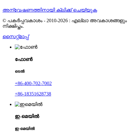
അന്വേഷണത്തിനായി ക്ലിക്ക് ചെയ്യുക
© പകർപ്പവകാശം - 2010-2026 : എല്ലാ അവകാശങ്ങളും
നിക്ഷിപ്തം.
സൈറ്റ്മാപ്പ്
ഫോൺ
ടെൽ
+86-400-702-7002
+86-18351628738
ഇ-മെയിൽ
ഇ-മെയിൽ