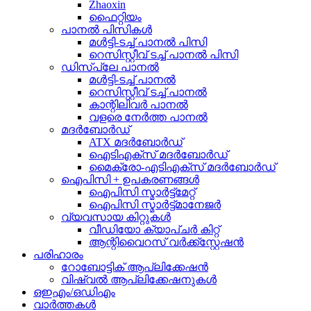
Zhaoxin
ഫൈറ്റിയം
പാനൽ പിസികൾ
മൾട്ടി-ടച്ച് പാനൽ പിസി
റെസിസ്റ്റീവ് ടച്ച് പാനൽ പിസി
ഡിസ്പ്ലേ പാനൽ
മൾട്ടി-ടച്ച് പാനൽ
റെസിസ്റ്റീവ് ടച്ച് പാനൽ
കാന്റിലിവർ പാനൽ
വളരെ നേർത്ത പാനൽ
മദർബോർഡ്
ATX മദർബോർഡ്
ഐടിഎക്സ് മദർബോർഡ്
മൈക്രോ-എടിഎക്സ് മദർബോർഡ്
ഐപിസി + ഉപകരണങ്ങൾ
ഐപിസി സ്മാർട്ട്മേറ്റ്
ഐപിസി സ്മാർട്ട്മാനേജർ
വ്യവസായ കിറ്റുകൾ
വീഡിയോ ക്യാപ്ചർ കിറ്റ്
ആന്റിവൈറസ് വർക്ക്സ്റ്റേഷൻ
പരിഹാരം
റോബോട്ടിക് ആപ്ലിക്കേഷൻ
വിഷ്വൽ ആപ്ലിക്കേഷനുകൾ
ഒഇഎം/ഒഡിഎം
വാർത്തകൾ