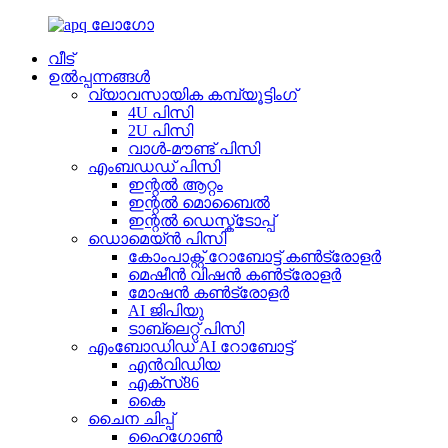
വീട്
ഉൽപ്പന്നങ്ങൾ
വ്യാവസായിക കമ്പ്യൂട്ടിംഗ്
4U പിസി
2U പിസി
വാൾ-മൗണ്ട് പിസി
എംബഡഡ് പിസി
ഇന്റൽ ആറ്റം
ഇന്റൽ മൊബൈൽ
ഇന്റൽ ഡെസ്ക്ടോപ്പ്
ഡൊമെയ്ൻ പിസി
കോം‌പാക്റ്റ് റോബോട്ട് കൺട്രോളർ
മെഷീൻ വിഷൻ കൺട്രോളർ
മോഷൻ കൺട്രോളർ
AI ജിപിയു
ടാബ്‌ലെറ്റ് പിസി
എംബോഡിഡ് AI റോബോട്ട്
എൻവിഡിയ
എക്സ്86
കൈ
ചൈന ചിപ്പ്
ഹൈഗോൺ