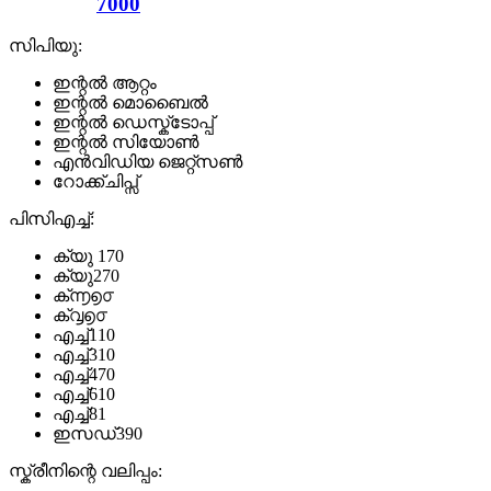
7000
സിപിയു:
ഇന്റൽ ആറ്റം
ഇന്റൽ മൊബൈൽ
ഇന്റൽ ഡെസ്ക്ടോപ്പ്
ഇന്റൽ സിയോൺ
എൻവിഡിയ ജെറ്റ്സൺ
റോക്ക്ചിപ്സ്
പിസിഎച്ച്:
ക്യു 170
ക്യു270
ക്൬൭൦
ക്൮൭൦
എച്ച്110
എച്ച്310
എച്ച്470
എച്ച്610
എച്ച്81
ഇസഡ്390
സ്ക്രീനിന്റെ വലിപ്പം: