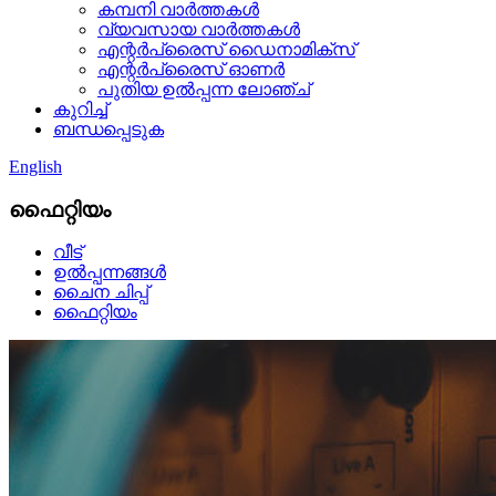
കമ്പനി വാർത്തകൾ
വ്യവസായ വാർത്തകൾ
എന്റർപ്രൈസ് ഡൈനാമിക്സ്
എന്റർപ്രൈസ് ഓണർ
പുതിയ ഉൽപ്പന്ന ലോഞ്ച്
കുറിച്ച്
ബന്ധപ്പെടുക
English
ഫൈറ്റിയം
വീട്
ഉൽപ്പന്നങ്ങൾ
ചൈന ചിപ്പ്
ഫൈറ്റിയം