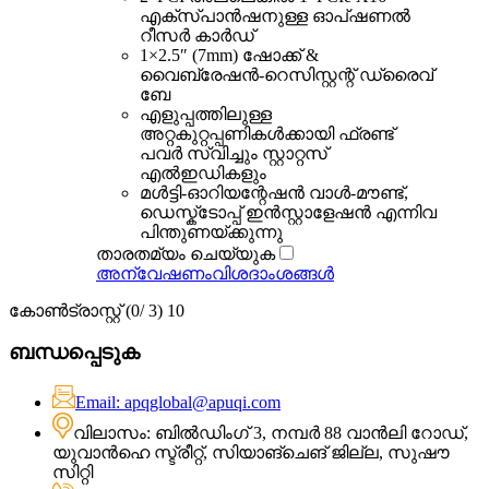
എക്സ്പാൻഷനുള്ള ഓപ്ഷണൽ
റീസർ കാർഡ്
1×2.5″ (7mm) ഷോക്ക് &
വൈബ്രേഷൻ-റെസിസ്റ്റന്റ് ഡ്രൈവ്
ബേ
എളുപ്പത്തിലുള്ള
അറ്റകുറ്റപ്പണികൾക്കായി ഫ്രണ്ട്
പവർ സ്വിച്ചും സ്റ്റാറ്റസ്
എൽഇഡികളും
മൾട്ടി-ഓറിയന്റേഷൻ വാൾ-മൗണ്ട്,
ഡെസ്ക്ടോപ്പ് ഇൻസ്റ്റാളേഷൻ എന്നിവ
പിന്തുണയ്ക്കുന്നു
താരതമ്യം ചെയ്യുക
അന്വേഷണം
വിശദാംശങ്ങൾ
കോൺട്രാസ്റ്റ് (
0
/ 3) 10
ബന്ധപ്പെടുക
Email: apqglobal@apuqi.com
വിലാസം: ബിൽഡിംഗ് 3, നമ്പർ 88 വാൻലി റോഡ്,
യുവാൻഹെ സ്ട്രീറ്റ്, സിയാങ്‌ചെങ് ജില്ല, സുഷൗ
സിറ്റി