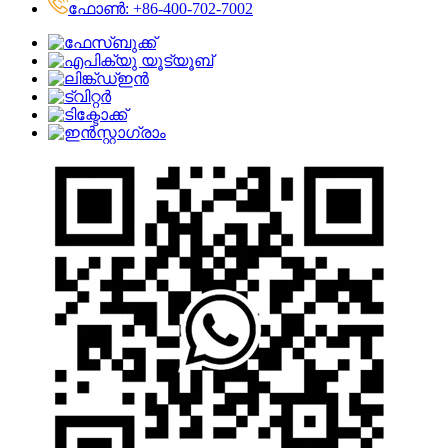
ഫോൺ: +86-400-702-7002