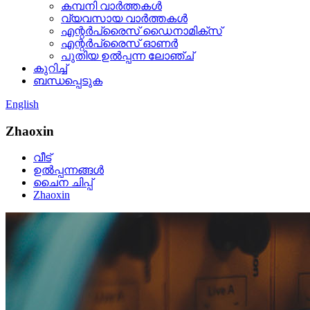
കമ്പനി വാർത്തകൾ
വ്യവസായ വാർത്തകൾ
എന്റർപ്രൈസ് ഡൈനാമിക്സ്
എന്റർപ്രൈസ് ഓണർ
പുതിയ ഉൽപ്പന്ന ലോഞ്ച്
കുറിച്ച്
ബന്ധപ്പെടുക
English
Zhaoxin
വീട്
ഉൽപ്പന്നങ്ങൾ
ചൈന ചിപ്പ്
Zhaoxin