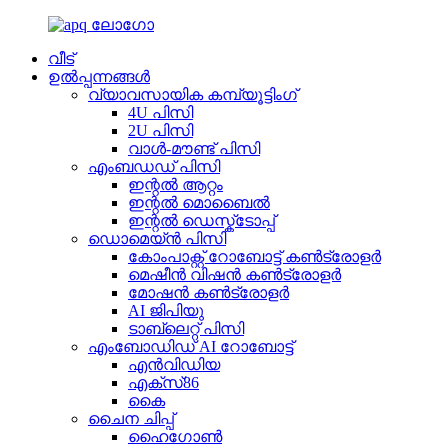
വീട്
ഉൽപ്പന്നങ്ങൾ
വ്യാവസായിക കമ്പ്യൂട്ടിംഗ്
4U പിസി
2U പിസി
വാൾ-മൗണ്ട് പിസി
എംബഡഡ് പിസി
ഇന്റൽ ആറ്റം
ഇന്റൽ മൊബൈൽ
ഇന്റൽ ഡെസ്ക്ടോപ്പ്
ഡൊമെയ്ൻ പിസി
കോം‌പാക്റ്റ് റോബോട്ട് കൺട്രോളർ
മെഷീൻ വിഷൻ കൺട്രോളർ
മോഷൻ കൺട്രോളർ
AI ജിപിയു
ടാബ്‌ലെറ്റ് പിസി
എംബോഡിഡ് AI റോബോട്ട്
എൻവിഡിയ
എക്സ്86
കൈ
ചൈന ചിപ്പ്
ഹൈഗോൺ