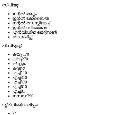
സിപിയു:
ഇന്റൽ ആറ്റം
ഇന്റൽ മൊബൈൽ
ഇന്റൽ ഡെസ്ക്ടോപ്പ്
ഇന്റൽ സിയോൺ
എൻവിഡിയ ജെറ്റ്സൺ
റോക്ക്ചിപ്സ്
പിസിഎച്ച്:
ക്യു 170
ക്യു270
ക്൬൭൦
ക്൮൭൦
എച്ച്110
എച്ച്310
എച്ച്470
എച്ച്610
എച്ച്81
ഇസഡ്390
സ്ക്രീനിന്റെ വലിപ്പം:
7"