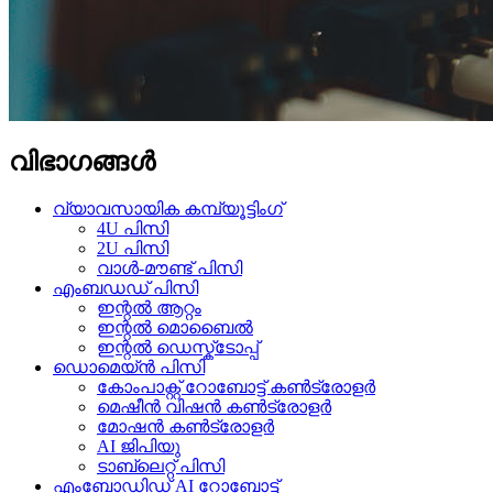
വിഭാഗങ്ങൾ
വ്യാവസായിക കമ്പ്യൂട്ടിംഗ്
4U പിസി
2U പിസി
വാൾ-മൗണ്ട് പിസി
എംബഡഡ് പിസി
ഇന്റൽ ആറ്റം
ഇന്റൽ മൊബൈൽ
ഇന്റൽ ഡെസ്ക്ടോപ്പ്
ഡൊമെയ്ൻ പിസി
കോം‌പാക്റ്റ് റോബോട്ട് കൺട്രോളർ
മെഷീൻ വിഷൻ കൺട്രോളർ
മോഷൻ കൺട്രോളർ
AI ജിപിയു
ടാബ്‌ലെറ്റ് പിസി
എംബോഡിഡ് AI റോബോട്ട്