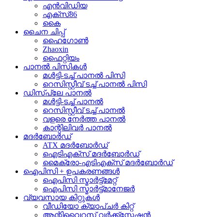
എൻവിഡിയ
എക്സ്86
കൈ
ചൈന ചിപ്പ്
ഹൈഗോൺ
Zhaoxin
ഫൈറ്റിയം
പാനൽ പിസികൾ
മൾട്ടി-ടച്ച് പാനൽ പിസി
റെസിസ്റ്റീവ് ടച്ച് പാനൽ പിസി
ഡിസ്പ്ലേ പാനൽ
മൾട്ടി-ടച്ച് പാനൽ
റെസിസ്റ്റീവ് ടച്ച് പാനൽ
വളരെ നേർത്ത പാനൽ
കാന്റിലിവർ പാനൽ
മദർബോർഡ്
ATX മദർബോർഡ്
ഐടിഎക്സ് മദർബോർഡ്
മൈക്രോ-എടിഎക്സ് മദർബോർഡ്
ഐപിസി + ഉപകരണങ്ങൾ
ഐപിസി സ്മാർട്ട്മേറ്റ്
ഐപിസി സ്മാർട്ട്മാനേജർ
വ്യവസായ കിറ്റുകൾ
വീഡിയോ ക്യാപ്ചർ കിറ്റ്
ആന്റിവൈറസ് വർക്ക്സ്റ്റേഷൻ