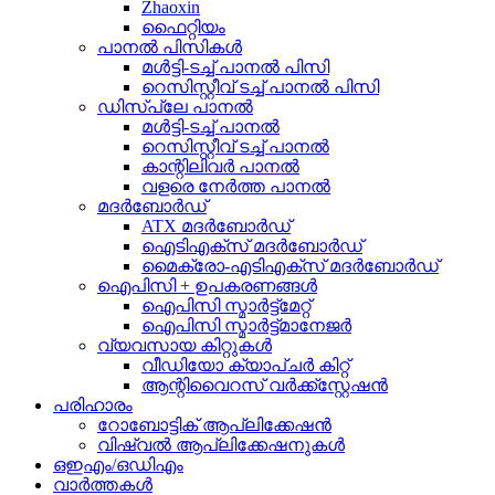
Zhaoxin
ഫൈറ്റിയം
പാനൽ പിസികൾ
മൾട്ടി-ടച്ച് പാനൽ പിസി
റെസിസ്റ്റീവ് ടച്ച് പാനൽ പിസി
ഡിസ്പ്ലേ പാനൽ
മൾട്ടി-ടച്ച് പാനൽ
റെസിസ്റ്റീവ് ടച്ച് പാനൽ
കാന്റിലിവർ പാനൽ
വളരെ നേർത്ത പാനൽ
മദർബോർഡ്
ATX മദർബോർഡ്
ഐടിഎക്സ് മദർബോർഡ്
മൈക്രോ-എടിഎക്സ് മദർബോർഡ്
ഐപിസി + ഉപകരണങ്ങൾ
ഐപിസി സ്മാർട്ട്മേറ്റ്
ഐപിസി സ്മാർട്ട്മാനേജർ
വ്യവസായ കിറ്റുകൾ
വീഡിയോ ക്യാപ്ചർ കിറ്റ്
ആന്റിവൈറസ് വർക്ക്സ്റ്റേഷൻ
പരിഹാരം
റോബോട്ടിക് ആപ്ലിക്കേഷൻ
വിഷ്വൽ ആപ്ലിക്കേഷനുകൾ
ഒഇഎം/ഒഡിഎം
വാർത്തകൾ