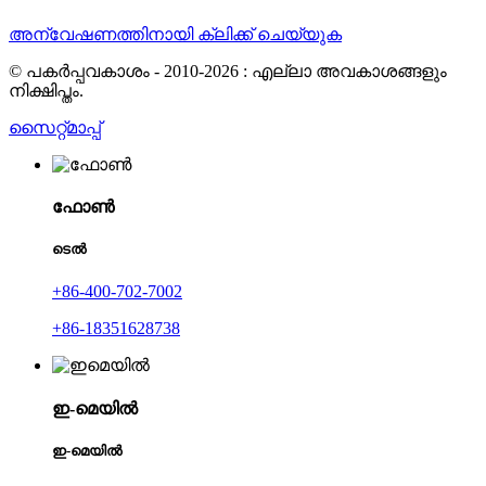
അന്വേഷണത്തിനായി ക്ലിക്ക് ചെയ്യുക
© പകർപ്പവകാശം - 2010-2026 : എല്ലാ അവകാശങ്ങളും
നിക്ഷിപ്തം.
സൈറ്റ്മാപ്പ്
ഫോൺ
ടെൽ
+86-400-702-7002
+86-18351628738
ഇ-മെയിൽ
ഇ-മെയിൽ