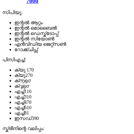
7000
സിപിയു:
ഇന്റൽ ആറ്റം
ഇന്റൽ മൊബൈൽ
ഇന്റൽ ഡെസ്ക്ടോപ്പ്
ഇന്റൽ സിയോൺ
എൻവിഡിയ ജെറ്റ്സൺ
റോക്ക്ചിപ്സ്
പിസിഎച്ച്:
ക്യു 170
ക്യു270
ക്൬൭൦
ക്൮൭൦
എച്ച്110
എച്ച്310
എച്ച്470
എച്ച്610
എച്ച്81
ഇസഡ്390
സ്ക്രീനിന്റെ വലിപ്പം: