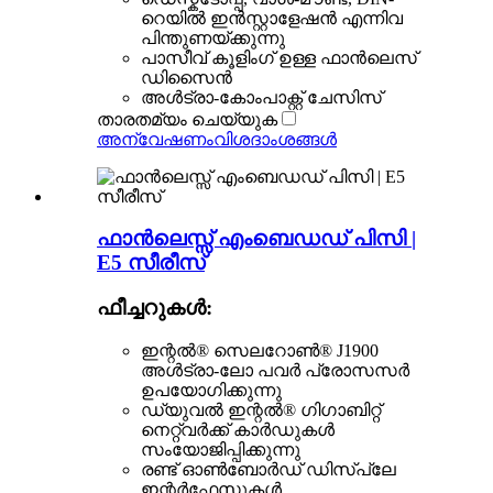
റെയിൽ ഇൻസ്റ്റാളേഷൻ എന്നിവ
പിന്തുണയ്ക്കുന്നു
പാസീവ് കൂളിംഗ് ഉള്ള ഫാൻലെസ്
ഡിസൈൻ
അൾട്രാ-കോംപാക്റ്റ് ചേസിസ്
താരതമ്യം ചെയ്യുക
അന്വേഷണം
വിശദാംശങ്ങൾ
ഫാൻലെസ്സ് എംബെഡഡ് പിസി |
E5 സീരീസ്
ഫീച്ചറുകൾ:
ഇന്റൽ® സെലറോൺ® J1900
അൾട്രാ-ലോ പവർ പ്രോസസർ
ഉപയോഗിക്കുന്നു
ഡ്യുവൽ ഇന്റൽ® ഗിഗാബിറ്റ്
നെറ്റ്‌വർക്ക് കാർഡുകൾ
സംയോജിപ്പിക്കുന്നു
രണ്ട് ഓൺബോർഡ് ഡിസ്പ്ലേ
ഇന്റർഫേസുകൾ