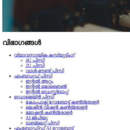
വിഭാഗങ്ങൾ
വ്യാവസായിക കമ്പ്യൂട്ടിംഗ്
4U പിസി
2U പിസി
വാൾ-മൗണ്ട് പിസി
എംബഡഡ് പിസി
ഇന്റൽ ആറ്റം
ഇന്റൽ മൊബൈൽ
ഇന്റൽ ഡെസ്ക്ടോപ്പ്
ഡൊമെയ്ൻ പിസി
കോം‌പാക്റ്റ് റോബോട്ട് കൺട്രോളർ
മെഷീൻ വിഷൻ കൺട്രോളർ
മോഷൻ കൺട്രോളർ
AI ജിപിയു
ടാബ്‌ലെറ്റ് പിസി
എംബോഡിഡ് AI റോബോട്ട്