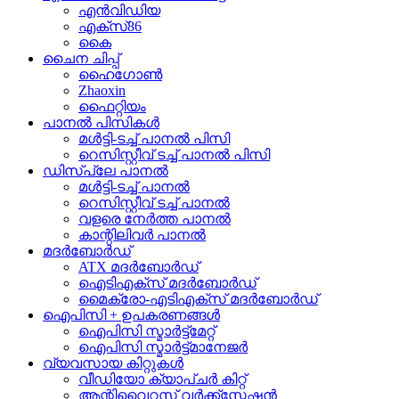
എൻവിഡിയ
എക്സ്86
കൈ
ചൈന ചിപ്പ്
ഹൈഗോൺ
Zhaoxin
ഫൈറ്റിയം
പാനൽ പിസികൾ
മൾട്ടി-ടച്ച് പാനൽ പിസി
റെസിസ്റ്റീവ് ടച്ച് പാനൽ പിസി
ഡിസ്പ്ലേ പാനൽ
മൾട്ടി-ടച്ച് പാനൽ
റെസിസ്റ്റീവ് ടച്ച് പാനൽ
വളരെ നേർത്ത പാനൽ
കാന്റിലിവർ പാനൽ
മദർബോർഡ്
ATX മദർബോർഡ്
ഐടിഎക്സ് മദർബോർഡ്
മൈക്രോ-എടിഎക്സ് മദർബോർഡ്
ഐപിസി + ഉപകരണങ്ങൾ
ഐപിസി സ്മാർട്ട്മേറ്റ്
ഐപിസി സ്മാർട്ട്മാനേജർ
വ്യവസായ കിറ്റുകൾ
വീഡിയോ ക്യാപ്ചർ കിറ്റ്
ആന്റിവൈറസ് വർക്ക്സ്റ്റേഷൻ