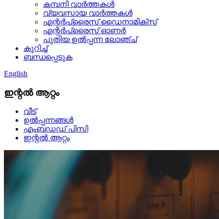
കമ്പനി വാർത്തകൾ
വ്യവസായ വാർത്തകൾ
എന്റർപ്രൈസ് ഡൈനാമിക്സ്
എന്റർപ്രൈസ് ഓണർ
പുതിയ ഉൽപ്പന്ന ലോഞ്ച്
കുറിച്ച്
ബന്ധപ്പെടുക
English
ഇന്റൽ ആറ്റം
വീട്
ഉൽപ്പന്നങ്ങൾ
എംബഡഡ് പിസി
ഇന്റൽ ആറ്റം