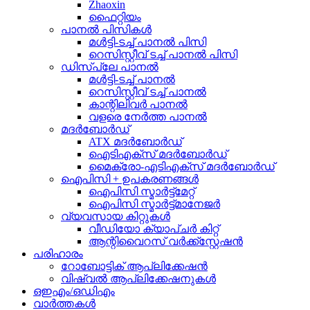
Zhaoxin
ഫൈറ്റിയം
പാനൽ പിസികൾ
മൾട്ടി-ടച്ച് പാനൽ പിസി
റെസിസ്റ്റീവ് ടച്ച് പാനൽ പിസി
ഡിസ്പ്ലേ പാനൽ
മൾട്ടി-ടച്ച് പാനൽ
റെസിസ്റ്റീവ് ടച്ച് പാനൽ
കാന്റിലിവർ പാനൽ
വളരെ നേർത്ത പാനൽ
മദർബോർഡ്
ATX മദർബോർഡ്
ഐടിഎക്സ് മദർബോർഡ്
മൈക്രോ-എടിഎക്സ് മദർബോർഡ്
ഐപിസി + ഉപകരണങ്ങൾ
ഐപിസി സ്മാർട്ട്മേറ്റ്
ഐപിസി സ്മാർട്ട്മാനേജർ
വ്യവസായ കിറ്റുകൾ
വീഡിയോ ക്യാപ്ചർ കിറ്റ്
ആന്റിവൈറസ് വർക്ക്സ്റ്റേഷൻ
പരിഹാരം
റോബോട്ടിക് ആപ്ലിക്കേഷൻ
വിഷ്വൽ ആപ്ലിക്കേഷനുകൾ
ഒഇഎം/ഒഡിഎം
വാർത്തകൾ