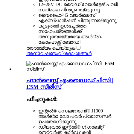
12~28V DC വൈഡ് വോൾട്ടേജ് പവർ
സപ്ലൈ പിന്തുണയ്ക്കുന്നു
വൈഫൈ/4G വയർലെസ്
എക്സ്പാൻഷൻ പിന്തുണയ്ക്കുന്നു
കൂടുതൽ ഉൾച്ചേർത്ത
സാഹചര്യങ്ങൾക്ക്
അനുയോജ്യമായ അൾട്രാ-
കോംപാക്റ്റ് ബോഡി
താരതമ്യം ചെയ്യുക
അന്വേഷണം
വിശദാംശങ്ങൾ
ഫാൻലെസ്സ് എംബെഡഡ് പിസി |
E5M സീരീസ്
ഫീച്ചറുകൾ:
ഇന്റൽ® സെലറോൺ® J1900
അൾട്രാ-ലോ പവർ പ്രോസസർ
ഉപയോഗിക്കുന്നു
ഡ്യുവൽ ഇന്റൽ® ഗിഗാബിറ്റ്
നെറ്റ്‌വർക്ക് കാർഡുകൾ