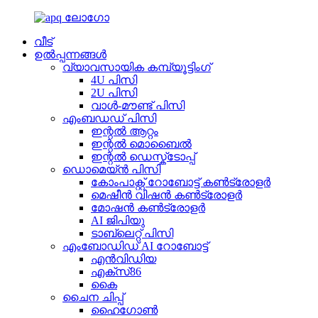
വീട്
ഉൽപ്പന്നങ്ങൾ
വ്യാവസായിക കമ്പ്യൂട്ടിംഗ്
4U പിസി
2U പിസി
വാൾ-മൗണ്ട് പിസി
എംബഡഡ് പിസി
ഇന്റൽ ആറ്റം
ഇന്റൽ മൊബൈൽ
ഇന്റൽ ഡെസ്ക്ടോപ്പ്
ഡൊമെയ്ൻ പിസി
കോം‌പാക്റ്റ് റോബോട്ട് കൺട്രോളർ
മെഷീൻ വിഷൻ കൺട്രോളർ
മോഷൻ കൺട്രോളർ
AI ജിപിയു
ടാബ്‌ലെറ്റ് പിസി
എംബോഡിഡ് AI റോബോട്ട്
എൻവിഡിയ
എക്സ്86
കൈ
ചൈന ചിപ്പ്
ഹൈഗോൺ