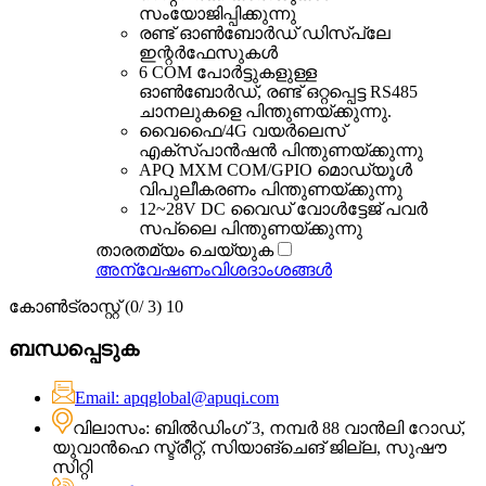
സംയോജിപ്പിക്കുന്നു
രണ്ട് ഓൺബോർഡ് ഡിസ്പ്ലേ
ഇന്റർഫേസുകൾ
6 COM പോർട്ടുകളുള്ള
ഓൺ‌ബോർഡ്, രണ്ട് ഒറ്റപ്പെട്ട RS485
ചാനലുകളെ പിന്തുണയ്ക്കുന്നു.
വൈഫൈ/4G വയർലെസ്
എക്സ്പാൻഷൻ പിന്തുണയ്ക്കുന്നു
APQ MXM COM/GPIO മൊഡ്യൂൾ
വിപുലീകരണം പിന്തുണയ്ക്കുന്നു
12~28V DC വൈഡ് വോൾട്ടേജ് പവർ
സപ്ലൈ പിന്തുണയ്ക്കുന്നു
താരതമ്യം ചെയ്യുക
അന്വേഷണം
വിശദാംശങ്ങൾ
കോൺട്രാസ്റ്റ് (
0
/ 3) 10
ബന്ധപ്പെടുക
Email: apqglobal@apuqi.com
വിലാസം: ബിൽഡിംഗ് 3, നമ്പർ 88 വാൻലി റോഡ്,
യുവാൻഹെ സ്ട്രീറ്റ്, സിയാങ്‌ചെങ് ജില്ല, സുഷൗ
സിറ്റി