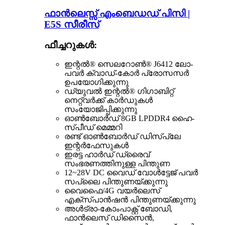
ഫാൻലെസ്സ് എംബെഡഡ് പിസി |
E5S സീരീസ്
ഫീച്ചറുകൾ:
ഇന്റൽ® സെലറോൺ® J6412 ലോ-
പവർ ക്വാഡ്-കോർ പ്രോസസർ
ഉപയോഗിക്കുന്നു
ഡ്യുവൽ ഇന്റൽ® ഗിഗാബിറ്റ്
നെറ്റ്‌വർക്ക് കാർഡുകൾ
സംയോജിപ്പിക്കുന്നു
ഓൺബോർഡ് 8GB LPDDR4 ഹൈ-
സ്പീഡ് മെമ്മറി
രണ്ട് ഓൺബോർഡ് ഡിസ്പ്ലേ
ഇന്റർഫേസുകൾ
ഇരട്ട ഹാർഡ് ഡ്രൈവ്
സംഭരണത്തിനുള്ള പിന്തുണ
12~28V DC വൈഡ് വോൾട്ടേജ് പവർ
സപ്ലൈ പിന്തുണയ്ക്കുന്നു
വൈഫൈ/4G വയർലെസ്
എക്സ്പാൻഷൻ പിന്തുണയ്ക്കുന്നു
അൾട്രാ-കോംപാക്റ്റ് ബോഡി,
ഫാൻലെസ് ഡിസൈൻ,