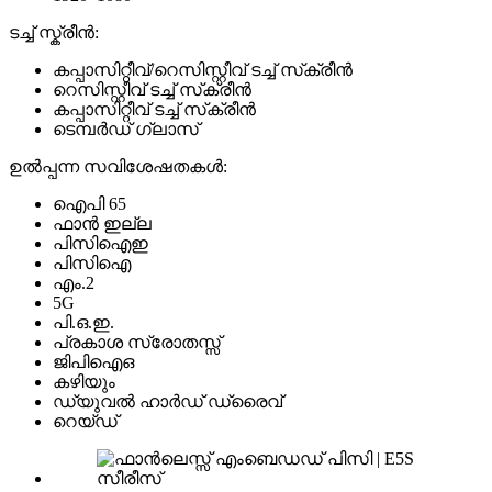
ടച്ച് സ്ക്രീൻ:
കപ്പാസിറ്റീവ്/റെസിസ്റ്റീവ് ടച്ച് സ്‌ക്രീൻ
റെസിസ്റ്റീവ് ടച്ച് സ്‌ക്രീൻ
കപ്പാസിറ്റീവ് ടച്ച് സ്‌ക്രീൻ
ടെമ്പർഡ് ഗ്ലാസ്
ഉൽപ്പന്ന സവിശേഷതകൾ:
ഐപി 65
ഫാൻ ഇല്ല
പിസിഐഇ
പിസിഐ
എം.2
5G
പി.ഒ.ഇ.
പ്രകാശ സ്രോതസ്സ്
ജിപിഐഒ
കഴിയും
ഡ്യുവൽ ഹാർഡ് ഡ്രൈവ്
റെയ്ഡ്