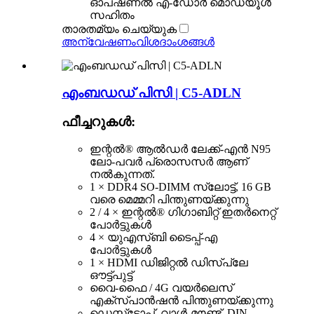
ഓപ്ഷണൽ എ-ഡോർ മൊഡ്യൂൾ
സഹിതം
താരതമ്യം ചെയ്യുക
അന്വേഷണം
വിശദാംശങ്ങൾ
എംബഡഡ് പിസി | C5-ADLN
ഫീച്ചറുകൾ:
ഇന്റൽ® ആൽഡർ ലേക്ക്-എൻ N95
ലോ-പവർ പ്രൊസസർ ആണ്
നൽകുന്നത്.
1 × DDR4 SO-DIMM സ്ലോട്ട്, 16 GB
വരെ മെമ്മറി പിന്തുണയ്ക്കുന്നു
2 / 4 × ഇന്റൽ® ഗിഗാബിറ്റ് ഇതർനെറ്റ്
പോർട്ടുകൾ
4 × യുഎസ്ബി ടൈപ്പ്-എ
പോർട്ടുകൾ
1 × HDMI ഡിജിറ്റൽ ഡിസ്പ്ലേ
ഔട്ട്പുട്ട്
വൈ-ഫൈ / 4G വയർലെസ്
എക്സ്പാൻഷൻ പിന്തുണയ്ക്കുന്നു
ഡെസ്ക്ടോപ്പ്, വാൾ-മൗണ്ട്, DIN-