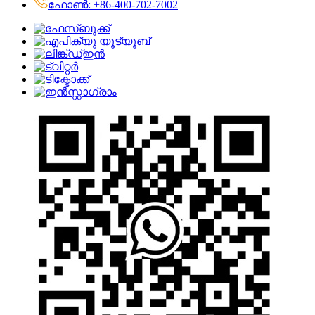
ഫോൺ: +86-400-702-7002