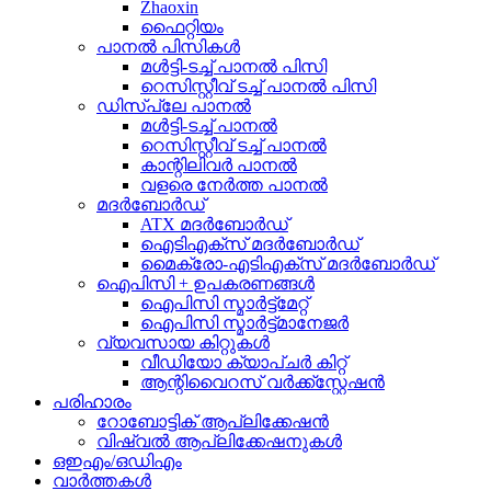
Zhaoxin
ഫൈറ്റിയം
പാനൽ പിസികൾ
മൾട്ടി-ടച്ച് പാനൽ പിസി
റെസിസ്റ്റീവ് ടച്ച് പാനൽ പിസി
ഡിസ്പ്ലേ പാനൽ
മൾട്ടി-ടച്ച് പാനൽ
റെസിസ്റ്റീവ് ടച്ച് പാനൽ
കാന്റിലിവർ പാനൽ
വളരെ നേർത്ത പാനൽ
മദർബോർഡ്
ATX മദർബോർഡ്
ഐടിഎക്സ് മദർബോർഡ്
മൈക്രോ-എടിഎക്സ് മദർബോർഡ്
ഐപിസി + ഉപകരണങ്ങൾ
ഐപിസി സ്മാർട്ട്മേറ്റ്
ഐപിസി സ്മാർട്ട്മാനേജർ
വ്യവസായ കിറ്റുകൾ
വീഡിയോ ക്യാപ്ചർ കിറ്റ്
ആന്റിവൈറസ് വർക്ക്സ്റ്റേഷൻ
പരിഹാരം
റോബോട്ടിക് ആപ്ലിക്കേഷൻ
വിഷ്വൽ ആപ്ലിക്കേഷനുകൾ
ഒഇഎം/ഒഡിഎം
വാർത്തകൾ