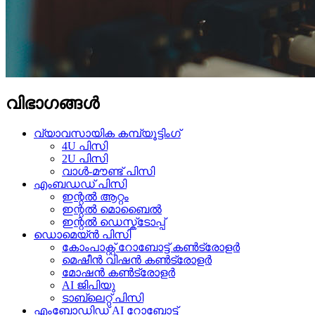
വിഭാഗങ്ങൾ
വ്യാവസായിക കമ്പ്യൂട്ടിംഗ്
4U പിസി
2U പിസി
വാൾ-മൗണ്ട് പിസി
എംബഡഡ് പിസി
ഇന്റൽ ആറ്റം
ഇന്റൽ മൊബൈൽ
ഇന്റൽ ഡെസ്ക്ടോപ്പ്
ഡൊമെയ്ൻ പിസി
കോം‌പാക്റ്റ് റോബോട്ട് കൺട്രോളർ
മെഷീൻ വിഷൻ കൺട്രോളർ
മോഷൻ കൺട്രോളർ
AI ജിപിയു
ടാബ്‌ലെറ്റ് പിസി
എംബോഡിഡ് AI റോബോട്ട്