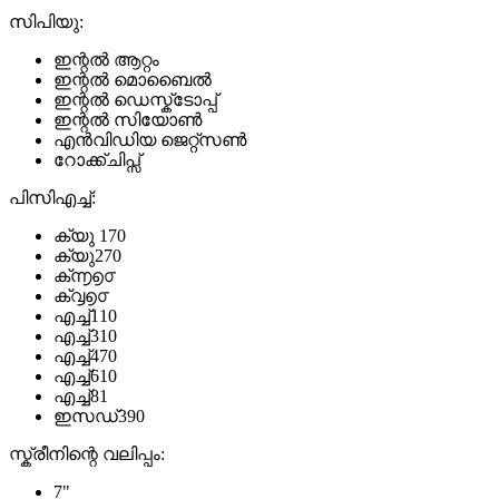
സിപിയു:
ഇന്റൽ ആറ്റം
ഇന്റൽ മൊബൈൽ
ഇന്റൽ ഡെസ്ക്ടോപ്പ്
ഇന്റൽ സിയോൺ
എൻവിഡിയ ജെറ്റ്സൺ
റോക്ക്ചിപ്സ്
പിസിഎച്ച്:
ക്യു 170
ക്യു270
ക്൬൭൦
ക്൮൭൦
എച്ച്110
എച്ച്310
എച്ച്470
എച്ച്610
എച്ച്81
ഇസഡ്390
സ്ക്രീനിന്റെ വലിപ്പം:
7"