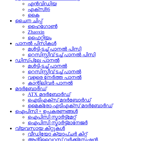
എൻവിഡിയ
എക്സ്86
കൈ
ചൈന ചിപ്പ്
ഹൈഗോൺ
Zhaoxin
ഫൈറ്റിയം
പാനൽ പിസികൾ
മൾട്ടി-ടച്ച് പാനൽ പിസി
റെസിസ്റ്റീവ് ടച്ച് പാനൽ പിസി
ഡിസ്പ്ലേ പാനൽ
മൾട്ടി-ടച്ച് പാനൽ
റെസിസ്റ്റീവ് ടച്ച് പാനൽ
വളരെ നേർത്ത പാനൽ
കാന്റിലിവർ പാനൽ
മദർബോർഡ്
ATX മദർബോർഡ്
ഐടിഎക്സ് മദർബോർഡ്
മൈക്രോ-എടിഎക്സ് മദർബോർഡ്
ഐപിസി + ഉപകരണങ്ങൾ
ഐപിസി സ്മാർട്ട്മേറ്റ്
ഐപിസി സ്മാർട്ട്മാനേജർ
വ്യവസായ കിറ്റുകൾ
വീഡിയോ ക്യാപ്ചർ കിറ്റ്
ആന്റിവൈറസ് വർക്ക്സ്റ്റേഷൻ