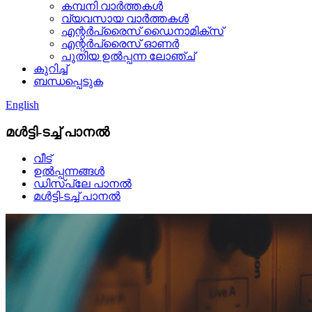
കമ്പനി വാർത്തകൾ
വ്യവസായ വാർത്തകൾ
എന്റർപ്രൈസ് ഡൈനാമിക്സ്
എന്റർപ്രൈസ് ഓണർ
പുതിയ ഉൽപ്പന്ന ലോഞ്ച്
കുറിച്ച്
ബന്ധപ്പെടുക
English
മൾട്ടി-ടച്ച് പാനൽ
വീട്
ഉൽപ്പന്നങ്ങൾ
ഡിസ്പ്ലേ പാനൽ
മൾട്ടി-ടച്ച് പാനൽ