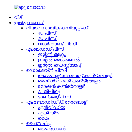
വീട്
ഉൽപ്പന്നങ്ങൾ
വ്യാവസായിക കമ്പ്യൂട്ടിംഗ്
4U പിസി
2U പിസി
വാൾ-മൗണ്ട് പിസി
എംബഡഡ് പിസി
ഇന്റൽ ആറ്റം
ഇന്റൽ മൊബൈൽ
ഇന്റൽ ഡെസ്ക്ടോപ്പ്
ഡൊമെയ്ൻ പിസി
കോം‌പാക്റ്റ് റോബോട്ട് കൺട്രോളർ
മെഷീൻ വിഷൻ കൺട്രോളർ
മോഷൻ കൺട്രോളർ
AI ജിപിയു
ടാബ്‌ലെറ്റ് പിസി
എംബോഡിഡ് AI റോബോട്ട്
എൻവിഡിയ
എക്സ്86
കൈ
ചൈന ചിപ്പ്
ഹൈഗോൺ