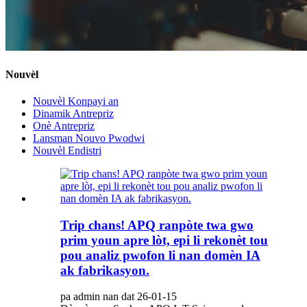
Nouvèl
Nouvèl Konpayi an
Dinamik Antrepriz
Onè Antrepriz
Lansman Nouvo Pwodwi
Nouvèl Endistri
Trip chans! APQ ranpòte twa gwo
prim youn apre lòt, epi li rekonèt tou
pou analiz pwofon li nan domèn IA
ak fabrikasyon.
pa admin nan dat 26-01-15