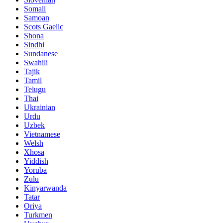
Somali
Samoan
Scots Gaelic
Shona
Sindhi
Sundanese
Swahili
Tajik
Tamil
Telugu
Thai
Ukrainian
Urdu
Uzbek
Vietnamese
Welsh
Xhosa
Yiddish
Yoruba
Zulu
Kinyarwanda
Tatar
Oriya
Turkmen