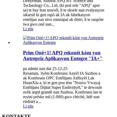
Dènyèman, Suzhou APQ IoT Science and
Technology Co., Ltd. (ki pral rele "APQ" apre
sa) te bay bon nouvèl, li te eksele nan evalyasyon
siksesif ki gen rapò ak IA ak fabrikasyon
entelijan nan nivo minisipal ak distri, li te ranpòte
twa gwo onè nan...
Li plis
Prim Onè+1! APQ rekonèt kòm yon
Antrepriz Aplikasyon Entegre "IA+"
pa admin nan dat 25-12-25
Resaman, 3yèm Konferans Anyèl IA Suzhou a
ak Konferans OPC Entèlijans Atifisyèl Lak
HuanXiu a, ki te gen pou tèm "Nouvo Vwayaj
Entèlijans Dijital Super Endividyèl," te dewoule
avèk anpil grandè nan Suzhou. Konferans lan te
reyini prèske mil (1.000) gwo chèchè, lidè nan
endistri a...
Li plis
KONTAKTE