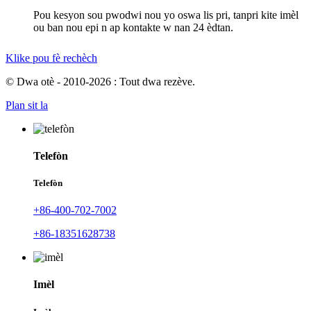
Pou kesyon sou pwodwi nou yo oswa lis pri, tanpri kite imèl
ou ban nou epi n ap kontakte w nan 24 èdtan.
Klike pou fè rechèch
© Dwa otè - 2010-2026 : Tout dwa rezève.
Plan sit la
Telefòn
Telefòn
+86-400-702-7002
+86-18351628738
Imèl