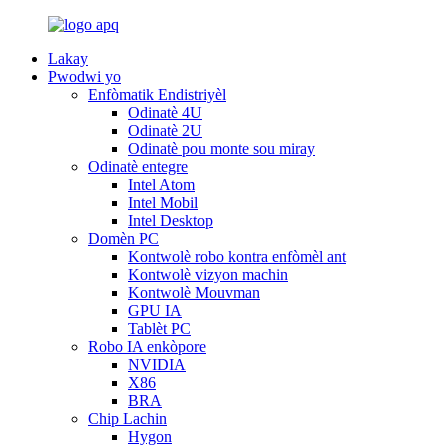
Lakay
Pwodwi yo
Enfòmatik Endistriyèl
Odinatè 4U
Odinatè 2U
Odinatè pou monte sou miray
Odinatè entegre
Intel Atom
Intel Mobil
Intel Desktop
Domèn PC
Kontwolè robo kontra enfòmèl ant
Kontwolè vizyon machin
Kontwolè Mouvman
GPU IA
Tablèt PC
Robo IA enkòpore
NVIDIA
X86
BRA
Chip Lachin
Hygon