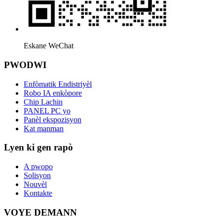
Eskane WeChat
PWODWI
Enfòmatik Endistriyèl
Robo IA enkòpore
Chip Lachin
PANEL PC yo
Panèl ekspozisyon
Kat manman
Lyen ki gen rapò
A pwopo
Solisyon
Nouvèl
Kontakte
VOYE DEMANN