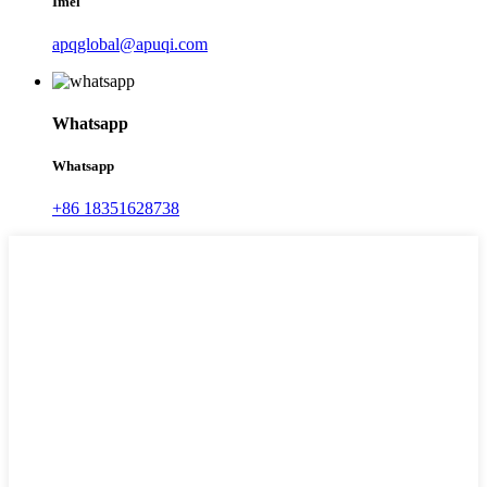
Imèl
apqglobal@apuqi.com
Whatsapp
Whatsapp
+86 18351628738