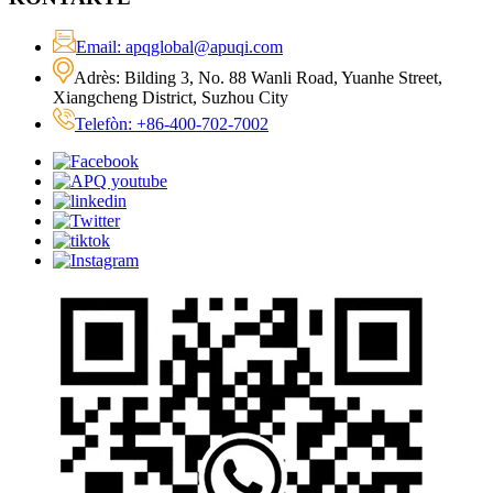
Email: apqglobal@apuqi.com
Adrès: Bilding 3, No. 88 Wanli Road, Yuanhe Street,
Xiangcheng District, Suzhou City
Telefòn: +86-400-702-7002