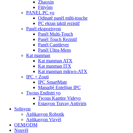
Zhaoxin
Fitiyòm
PANEL PC yo
Odinatè panèl milti-touche
PC ekran taktil rezistif
Panèl ekspozisyon
Panèl Multi-Touch
Panèl Touch Rezistif
Panèl Cantilever
Panèl Ultra-Mens
Kat manman
Kat manman ATX
Kat manman ITX
Kat manman mikwo-ATX
IPC + Zouti
IPC SmartMate
Manadjè Entelijan IPC
Twous Endistri yo
Twous Kaptire Videyo
Estasyon Travay Antiviris
Solisyon
Aplikasyon Robotik
Aplikasyon Vizyèl
OEM/ODM
Nouvèl