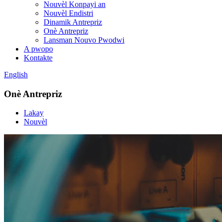
Nouvèl Konpayi an
Nouvèl Endistri
Dinamik Antrepriz
Onè Antrepriz
Lansman Nouvo Pwodwi
A pwopo
Kontakte
English
Onè Antrepriz
Lakay
Nouvèl