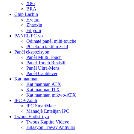
X86
BRA
Chip Lachin
Hygon
Zhaoxin
Fitiyòm
PANEL PC yo
Odinatè panèl milti-touche
PC ekran taktil rezistif
Panèl ekspozisyon
Panèl Multi-Touch
Panèl Touch Rezistif
Panèl Ultra-Mens
Panèl Cantilever
Kat manman
Kat manman ATX
Kat manman ITX
Kat manman mikwo-ATX
IPC + Zouti
IPC SmartMate
Manadjè Entelijan IPC
Twous Endistri yo
Twous Kaptire Videyo
Estasyon Travay Antiviris