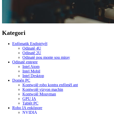
Kategori
Enfòmatik Endistriyèl
Odinatè 4U
Odinatè 2U
Odinatè pou monte sou miray
Odinatè entegre
Intel Atom
Intel Mobil
Intel Desktop
Domèn PC
Kontwolè robo kontra enfòmèl ant
Kontwolè vizyon machin
Kontwolè Mouvman
GPU IA
Tablèt PC
Robo IA enkòpore
NVIDIA