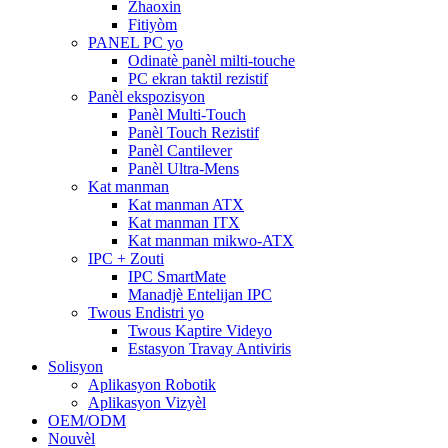
Zhaoxin
Fitiyòm
PANEL PC yo
Odinatè panèl milti-touche
PC ekran taktil rezistif
Panèl ekspozisyon
Panèl Multi-Touch
Panèl Touch Rezistif
Panèl Cantilever
Panèl Ultra-Mens
Kat manman
Kat manman ATX
Kat manman ITX
Kat manman mikwo-ATX
IPC + Zouti
IPC SmartMate
Manadjè Entelijan IPC
Twous Endistri yo
Twous Kaptire Videyo
Estasyon Travay Antiviris
Solisyon
Aplikasyon Robotik
Aplikasyon Vizyèl
OEM/ODM
Nouvèl