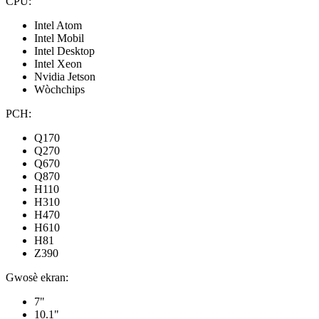
CPU:
Intel Atom
Intel Mobil
Intel Desktop
Intel Xeon
Nvidia Jetson
Wòchchips
PCH:
Q170
Q270
Q670
Q870
H110
H310
H470
H610
H81
Z390
Gwosè ekran:
7"
10.1"