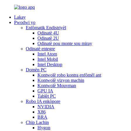
Lakay
Pwodwi yo
Enfòmatik Endistriyèl
Odinatè 4U
Odinatè 2U
Odinatè pou monte sou miray
Odinatè entegre
Intel Atom
Intel Mobil
Intel Desktop
Domèn PC
Kontwolè robo kontra enfòmèl ant
Kontwolè vizyon machin
Kontwolè Mouvman
GPU IA
Tablèt PC
Robo IA enkòpore
NVIDIA
X86
BRA
Chip Lachin
Hygon