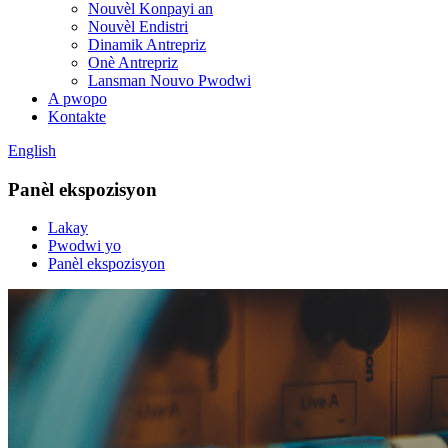
Nouvèl Konpayi an
Nouvèl Endistri
Dinamik Antrepriz
Onè Antrepriz
Lansman Nouvo Pwodwi
A pwopo
Kontakte
English
Panèl ekspozisyon
Lakay
Pwodwi yo
Panèl ekspozisyon