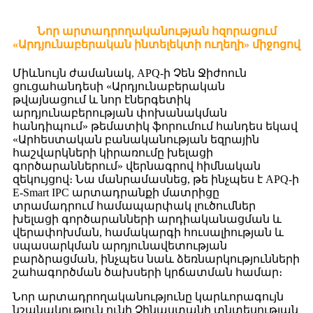
Նոր արտադրողականության հզորացում
«Արդյունաբերական ինտելեկտի ուղեղի» միջոցով
Միևնույն ժամանակ, APQ-ի Չեն Ջիժոուն
ցուցահանդեսի «Արդյունաբերական
թվայնացում և նոր էներգետիկ
արդյունաբերության փոխանակման
հանդիպում» թեմատիկ ֆորումում հանդես եկավ
«Արհեստական ​​բանականության եզրային
հաշվարկների կիրառումը խելացի
գործարաններում» վերնագրով հիմնական
զեկույցով։ Նա մանրամասնեց, թե ինչպես է APQ-ի
E-Smart IPC արտադրանքի մատրիցը
տրամադրում համապարփակ լուծումներ
խելացի գործարանների արդիականացման և
վերափոխման, համակարգի հուսալիության և
սպասարկման արդյունավետության
բարձրացման, ինչպես նաև ձեռնարկությունների
շահագործման ծախսերի կրճատման համար։
Նոր արտադրողականությունը կարևորագույն
նշանակություն ունի Չինաստանի տնտեսության