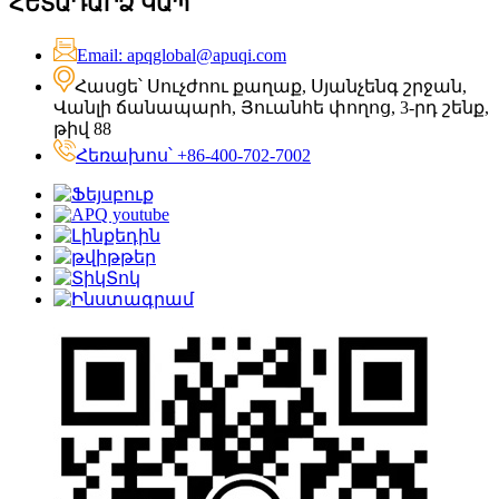
ՀԵՏԱԴԱՐՁ ԿԱՊ
Email: apqglobal@apuqi.com
Հասցե՝ Սուչժոու քաղաք, Սյանչենգ շրջան,
Վանլի ճանապարհ, Յուանհե փողոց, 3-րդ շենք,
թիվ 88
Հեռախոս՝ +86-400-702-7002