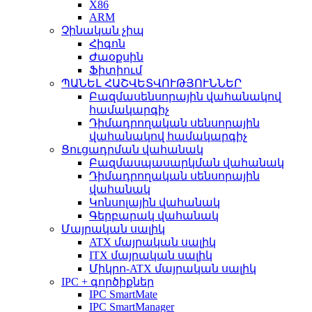
X86
ARM
Չինական չիպ
Հիգոն
Ժաօքսին
Ֆիտիում
ՊԱՆԵԼ ՀԱՇՎԵՏՎՈՒԹՅՈՒՆՆԵՐ
Բազմասենսորային վահանակով
համակարգիչ
Դիմադրողական սենսորային
վահանակով համակարգիչ
Ցուցադրման վահանակ
Բազմասպասարկման վահանակ
Դիմադրողական սենսորային
վահանակ
Կոնսոլային վահանակ
Գերբարակ վահանակ
Մայրական սալիկ
ATX մայրական սալիկ
ITX մայրական սալիկ
Միկրո-ATX մայրական սալիկ
IPC + գործիքներ
IPC SmartMate
IPC SmartManager