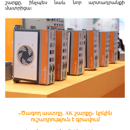
շարքը, ինչպես նաև նոր արտադրանքի
մատրիցա։
«Ծագող աստղը. AK շարքը» կրկին
ուշադրություն է գրավում