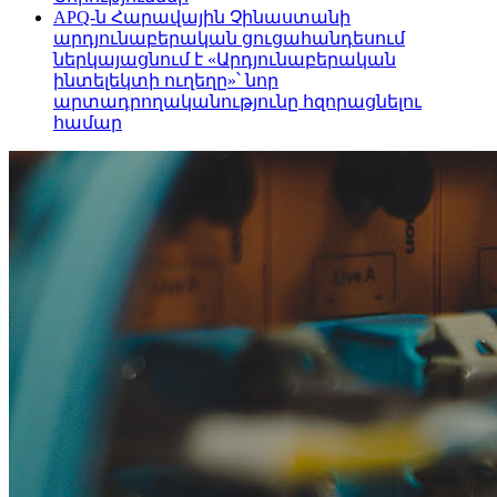
APQ-ն Հարավային Չինաստանի
արդյունաբերական ցուցահանդեսում
ներկայացնում է «Արդյունաբերական
ինտելեկտի ուղեղը»՝ նոր
արտադրողականությունը հզորացնելու
համար