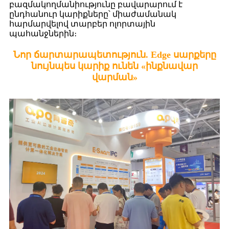
բազմակողմանիությունը բավարարում է
ընդհանուր կարիքները՝ միաժամանակ
հարմարվելով տարբեր ոլորտային
պահանջներին։
Նոր ճարտարապետություն. Edge սարքերը
նույնպես կարիք ունեն «ինքնավար
վարման»