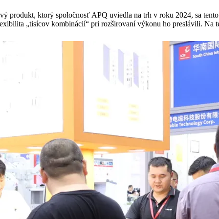
kový produkt, ktorý spoločnosť APQ uviedla na trh v roku 2024, sa te
ibilita „tisícov kombinácií“ pri rozširovaní výkonu ho preslávili. Na 