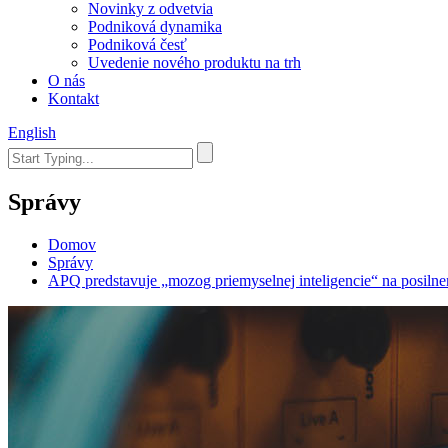
Novinky z odvetvia
Podniková dynamika
Podniková česť
Uvedenie nového produktu na trh
O nás
Kontakt
English
Správy
Domov
Správy
APQ predstavuje „mozog priemyselnej inteligencie“ na posilne