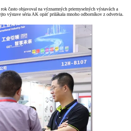
nto rok často objavoval na významných priemyselných výstavách a
tejto výstave séria AK opäť prilákala mnoho odborníkov z odvetvia.