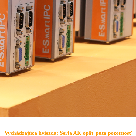
Vychádzajúca hviezda: Séria AK opäť púta pozornosť