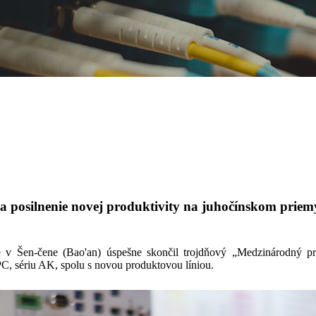
na posilnenie novej produktivity na juhočínskom prie
v Šen-čene (Bao'an) úspešne skončil trojdňový „Medzinárodný p
PC, sériu AK, spolu s novou produktovou líniou.