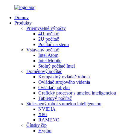
Domov
Produkty
Priemyselné výpočty
4U počítač
2U počítač
Počítač na stenu
Vstavaný počítač
Intel Atom
Intel Mobile
Stolný počítač Intel
Doménový počítač
Kompaktný ovládač robota
Ovládač strojového videnia
Ovládač pohybu
Grafický procesor s umelou inteligenciou
Tabletový počítač
Stelesnený robot s umelou inteligenciou
NVIDIA
X86
RAMENO
Čínsky čip
Hygón