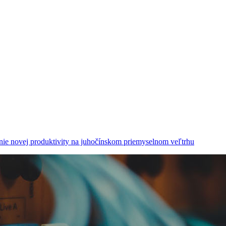
nie novej produktivity na juhočínskom priemyselnom veľtrhu