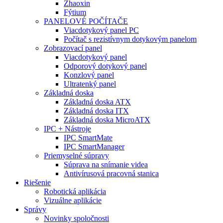
Zhaoxin
Fýtium
PANELOVÉ POČÍTAČE
Viacdotykový panel PC
Počítač s rezistívnym dotykovým panelom
Zobrazovací panel
Viacdotykový panel
Odporový dotykový panel
Konzlový panel
Ultratenký panel
Základná doska
Základná doska ATX
Základná doska ITX
Základná doska MicroATX
IPC + Nástroje
IPC SmartMate
IPC SmartManager
Priemyselné súpravy
Súprava na snímanie videa
Antivírusová pracovná stanica
Riešenie
Robotická aplikácia
Vizuálne aplikácie
Správy
Novinky spoločnosti