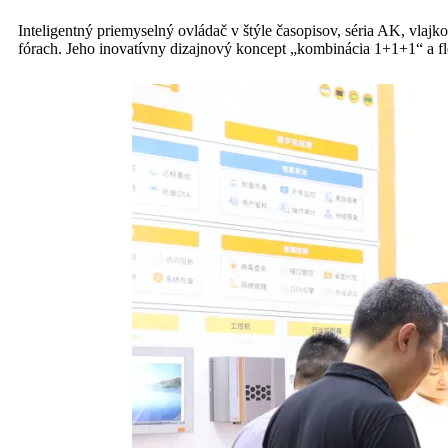
Inteligentný priemyselný ovládač v štýle časopisov, séria AK, vlaj
fórach. Jeho inovatívny dizajnový koncept „kombinácia 1+1+1“ a flex