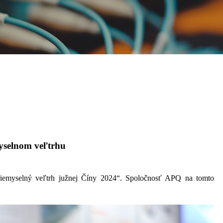
myselnom veľtrhu
riemyselný veľtrh južnej Číny 2024“. Spoločnosť APQ na tomto