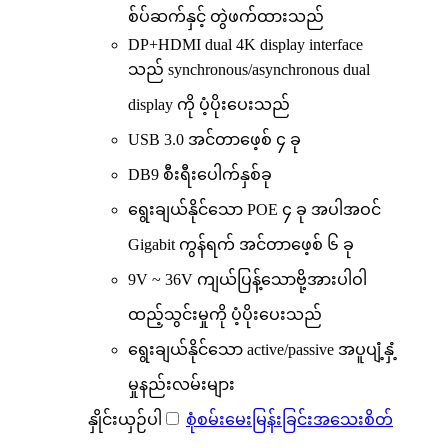
စ်ပ်ဆက်နှင့် တွဲဖက်ထားသည်
DP+HDMI dual 4K display interface
သည် synchronous/asynchronous dual
display ကို ပံ့ပိုးပေးသည်
USB 3.0 အင်တာဖေ့စ် ၄ ခု
DB9 စီးရီးပေါက်နှစ်ခု
ရွေးချယ်နိုင်သော POE ၄ ခု အပါအဝင်
Gigabit ကွန်ရက် အင်တာဖေ့စ် ၆ ခု
9V ~ 36V ကျယ်ပြန့်သောဗို့အားပါဝါ
ထည့်သွင်းမှုကို ပံ့ပိုးပေးသည်
ရွေးချယ်နိုင်သော active/passive အပူပျံ့နှံ့
မှုနည်းလမ်းများ
နှိုင်းယှဉ်ပါ
စုံစမ်းမေးမြန်းခြင်း
အသေးစိတ်