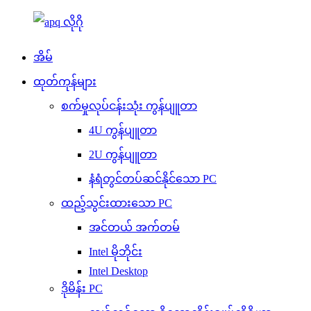
အိမ်
ထုတ်ကုန်များ
စက်မှုလုပ်ငန်းသုံး ကွန်ပျူတာ
4U ကွန်ပျူတာ
2U ကွန်ပျူတာ
နံရံတွင်တပ်ဆင်နိုင်သော PC
ထည့်သွင်းထားသော PC
အင်တယ် အက်တမ်
Intel မိုဘိုင်း
Intel Desktop
ဒိုမိန်း PC