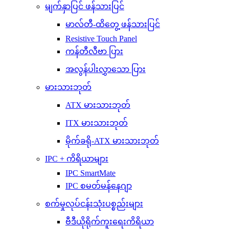
မျက်နှာပြင် ဖန်သားပြင်
မာလ်တီ-ထိတွေ့ ဖန်သားပြင်
Resistive Touch Panel
ကန်တီလီဗာ ပြား
အလွန်ပါးလွှာသော ပြား
မားသားဘုတ်
ATX မားသားဘုတ်
ITX မားသားဘုတ်
မိုက်ခရို-ATX မားသားဘုတ်
IPC + ကိရိယာများ
IPC SmartMate
IPC စမတ်မန်နေဂျာ
စက်မှုလုပ်ငန်းသုံးပစ္စည်းများ
ဗီဒီယိုရိုက်ကူးရေးကိရိယာ