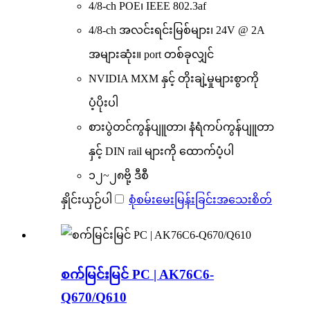
4/8-ch POE၊ IEEE 802.3af
4/8-ch အလင်းရင်းမြစ်များ၊ 24V @ 2A
အများဆုံး။ port တစ်ခုလျှင်
NVIDIA MXM နှင့် တိုးချဲ့မှုများစွာကို
ပံ့ပိုးပါ
စားပွဲတင်ကွန်ပျူတာ၊ နံရံကပ်ကွန်ပျူတာ
နှင့် DIN rail များကို ထောက်ပံ့ပါ
၁၂~၂၈ဗို့ ဒီစီ
နှိုင်းယှဉ်ပါ
စုံစမ်းမေးမြန်းခြင်း
အသေးစိတ်
စက်မြင်းမြင် PC | AK76C6-
Q670/Q610