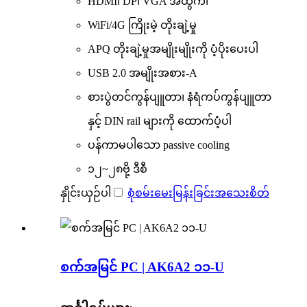
HDMI၊ DP၊ VGA အထွက်၊
WiFi/4G ကြိုးမဲ့ တိုးချဲ့မှု
APQ တိုးချဲ့မှုအမျိုးမျိုးကို ပံ့ပိုးပေးပါ
USB 2.0 အမျိုးအစား-A
စားပွဲတင်ကွန်ပျူတာ၊ နံရံကပ်ကွန်ပျူတာ
နှင့် DIN rail များကို ထောက်ပံ့ပါ
ပန်ကာမပါသော passive cooling
၁၂~၂၈ဗို့ ဒီစီ
နှိုင်းယှဉ်ပါ
စုံစမ်းမေးမြန်းခြင်း
အသေးစိတ်
စက်အမြင် PC | AK6A2 ၁၁-U