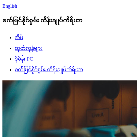
English
စက်မြင်နိုင်စွမ်း ထိန်းချုပ်ကိရိယာ
အိမ်
ထုတ်ကုန်များ
ဒိုမိန်း PC
စက်မြင်နိုင်စွမ်း ထိန်းချုပ်ကိရိယာ