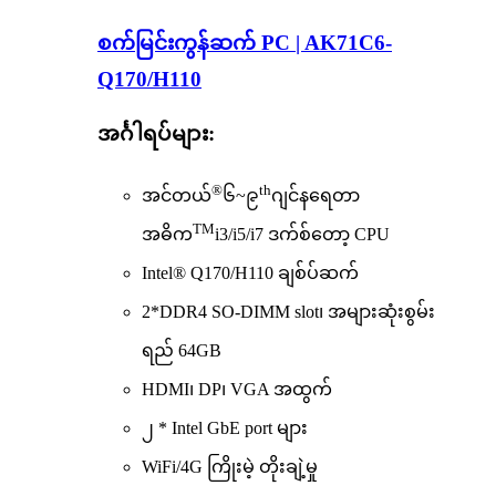
စက်မြင်းကွန်ဆက် PC | AK71C6-
Q170/H110
အင်္ဂါရပ်များ:
®
th
အင်တယ်
၆~၉
ဂျင်နရေတာ
TM
အဓိက
i3/i5/i7 ဒက်စ်တော့ CPU
Intel® Q170/H110 ချစ်ပ်ဆက်
2*DDR4 SO-DIMM slot၊ အများဆုံးစွမ်း
ရည် 64GB
HDMI၊ DP၊ VGA အထွက်
၂ * Intel GbE port များ
WiFi/4G ကြိုးမဲ့ တိုးချဲ့မှု