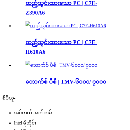
ထည့်သွင်းထားသော PC | C7E-
Z390A6
ထည့်သွင်းထားသော PC | C7E-
H610A6
ဘောက်စ် ပီစီ | TMV-၆၀၀၀/ ၇၀၀၀
စီပီယူ-
အင်တယ် အက်တမ်
Intel မိုဘိုင်း