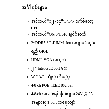
အင်္ဂါရပ်များ:
®
th
အင်တယ်
၁၂~၁၄
i3/i5/i7 ဒက်စ်တော့
CPU
®
အင်တယ်
Q670/H610 ချစ်ပ်ဆက်
2*DDR5 SO-DIMM slot၊ အများဆုံးစွမ်း
ရည် 64GB
HDMI, VGA အထွက်
၂ * Intel GbE port များ
WiFi/4G ကြိုးမဲ့ တိုးချဲ့မှု
4/8-ch POE၊ IEEE 802.3af
4/8-ch အလင်းရင်းမြစ်များ၊ 24V @ 2A
အများဆုံး။ port တစ်ခုလျှင်