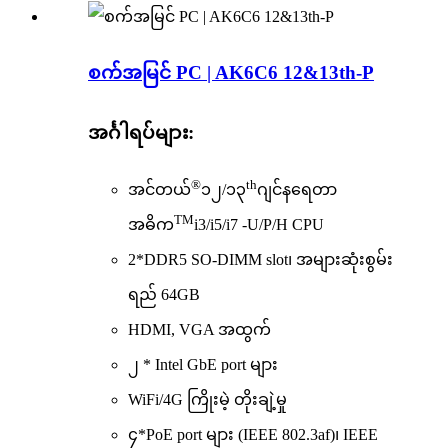
စက်အမြင် PC | AK6C6 12&13th-P
အင်္ဂါရပ်များ:
®
th
အင်တယ်
၁၂/၁၃
ဂျင်နရေတာ
TM
အဓိက
i3/i5/i7 -U/P/H CPU
2*DDR5 SO-DIMM slot၊ အများဆုံးစွမ်း
ရည် 64GB
HDMI, VGA အထွက်
၂ * Intel GbE port များ
WiFi/4G ကြိုးမဲ့ တိုးချဲ့မှု
၄*PoE port များ (IEEE 802.3af)၊ IEEE