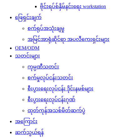
ဗိုင်းရပ်စ်နှိမ်နင်းရေး workstation
ဖြေရှင်းချက်
စက်ရုပ်အသုံးချမှု
အမြင်အာရုံဆိုင်ရာ အပလီကေးရှင်းများ
OEM/ODM
သတင်းများ
ကုမ္ပဏီသတင်း
စက်မှုလုပ်ငန်းသတင်း
စီးပွားရေးလုပ်ငန်း ဒိုင်းနမစ်များ
စီးပွားရေးလုပ်ငန်းဂုဏ်
ထုတ်ကုန်အသစ်မိတ်ဆက်ပွဲ
အကြောင်း
ဆက်သွယ်ရန်