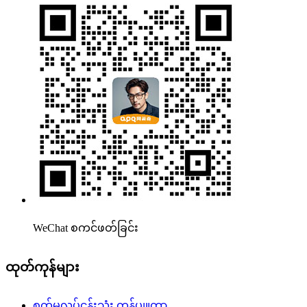
WeChat စကင်ဖတ်ခြင်း
ထုတ်ကုန်များ
စက်မှုလုပ်ငန်းသုံး ကွန်ပျူတာ