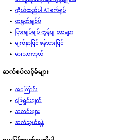
ကိုယ်ထည်ပါ AI စက်ရုပ်
တရုတ်ချစ်ပ်
ပြားချပ်ချပ် ကွန်ပျူတာများ
မျက်နှာပြင် ဖန်သားပြင်
မားသားဘုတ်
ဆက်စပ်လင့်ခ်များ
အကြောင်း
ဖြေရှင်းချက်
သတင်းများ
ဆက်သွယ်ရန်