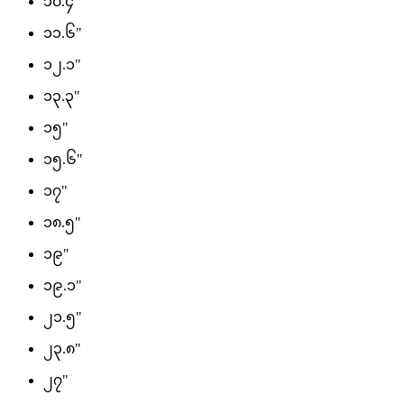
၁၀.၄"
၁၁.၆"
၁၂.၁"
၁၃.၃"
၁၅"
၁၅.၆"
၁၇"
၁၈.၅"
၁၉"
၁၉.၁"
၂၁.၅"
၂၃.၈"
၂၇"