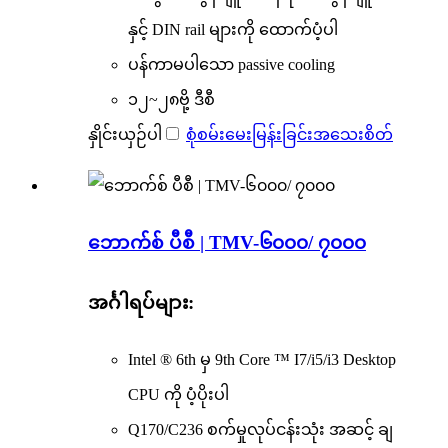
နှင့် DIN rail များကို ထောက်ပံ့ပါ
ပန်ကာမပါသော passive cooling
၁၂~၂၈ဗို့ ဒီစီ
နှိုင်းယှဉ်ပါ
စုံစမ်းမေးမြန်းခြင်း
အသေးစိတ်
ဘောက်စ် ပီစီ | TMV-၆၀၀၀/ ၇၀၀၀
အင်္ဂါရပ်များ:
Intel ® 6th မှ 9th Core ™ I7/i5/i3 Desktop
CPU ကို ပံ့ပိုးပါ
Q170/C236 စက်မှုလုပ်ငန်းသုံး အဆင့် ချ