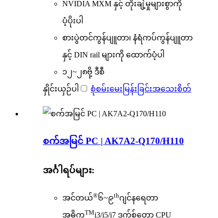
NVIDIA MXM နှင့် တိုးချဲ့မှုများစွာကို
ပံ့ပိုးပါ
စားပွဲတင်ကွန်ပျူတာ၊ နံရံကပ်ကွန်ပျူတာ
နှင့် DIN rail များကို ထောက်ပံ့ပါ
၁၂~၂၈ဗို့ ဒီစီ
နှိုင်းယှဉ်ပါ
စုံစမ်းမေးမြန်းခြင်း
အသေးစိတ်
စက်အမြင် PC | AK7A2-Q170/H110
အင်္ဂါရပ်များ:
®
th
အင်တယ်
၆~၉
ဂျင်နရေတာ
TM
အဓိက
i3/i5/i7 ဒက်စ်တော့ CPU