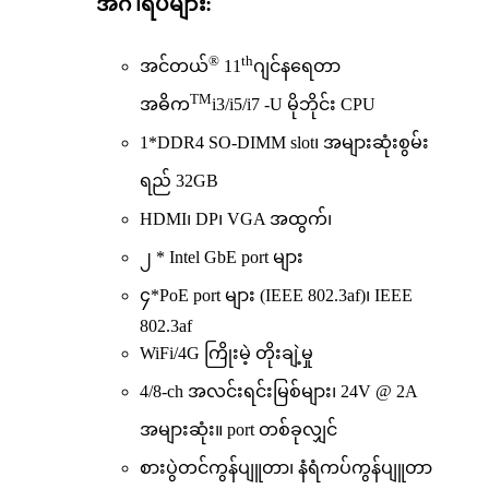
အင်္ဂါရပ်များ:
®
th
အင်တယ်
11
ဂျင်နရေတာ
TM
အဓိက
i3/i5/i7 -U မိုဘိုင်း CPU
1*DDR4 SO-DIMM slot၊ အများဆုံးစွမ်း
ရည် 32GB
HDMI၊ DP၊ VGA အထွက်၊
၂ * Intel GbE port များ
၄*PoE port များ (IEEE 802.3af)၊ IEEE
802.3af
WiFi/4G ကြိုးမဲ့ တိုးချဲ့မှု
4/8-ch အလင်းရင်းမြစ်များ၊ 24V @ 2A
အများဆုံး။ port တစ်ခုလျှင်
စားပွဲတင်ကွန်ပျူတာ၊ နံရံကပ်ကွန်ပျူတာ