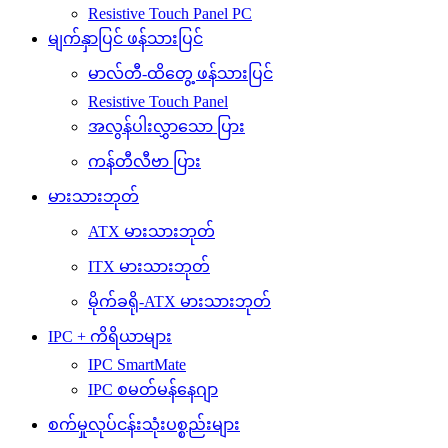
Resistive Touch Panel PC
မျက်နှာပြင် ဖန်သားပြင်
မာလ်တီ-ထိတွေ့ ဖန်သားပြင်
Resistive Touch Panel
အလွန်ပါးလွှာသော ပြား
ကန်တီလီဗာ ပြား
မားသားဘုတ်
ATX မားသားဘုတ်
ITX မားသားဘုတ်
မိုက်ခရို-ATX မားသားဘုတ်
IPC + ကိရိယာများ
IPC SmartMate
IPC စမတ်မန်နေဂျာ
စက်မှုလုပ်ငန်းသုံးပစ္စည်းများ