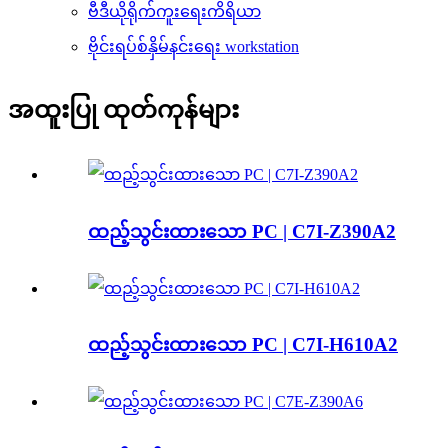
ဗီဒီယိုရိုက်ကူးရေးကိရိယာ
ဗိုင်းရပ်စ်နှိမ်နင်းရေး workstation
အထူးပြု ထုတ်ကုန်များ
ထည့်သွင်းထားသော PC | C7I-Z390A2
ထည့်သွင်းထားသော PC | C7I-H610A2