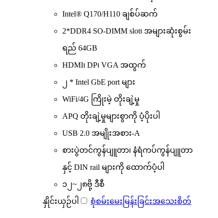
Intel® Q170/H110 ချစ်ပ်ဆက်
2*DDR4 SO-DIMM slot၊ အများဆုံးစွမ်း
ရည် 64GB
HDMI၊ DP၊ VGA အထွက်
၂ * Intel GbE port များ
WiFi/4G ကြိုးမဲ့ တိုးချဲ့မှု
APQ တိုးချဲ့မှုများစွာကို ပံ့ပိုးပါ
USB 2.0 အမျိုးအစား-A
စားပွဲတင်ကွန်ပျူတာ၊ နံရံကပ်ကွန်ပျူတာ
နှင့် DIN rail များကို ထောက်ပံ့ပါ
၁၂~၂၈ဗို့ ဒီစီ
နှိုင်းယှဉ်ပါ
စုံစမ်းမေးမြန်းခြင်း
အသေးစိတ်