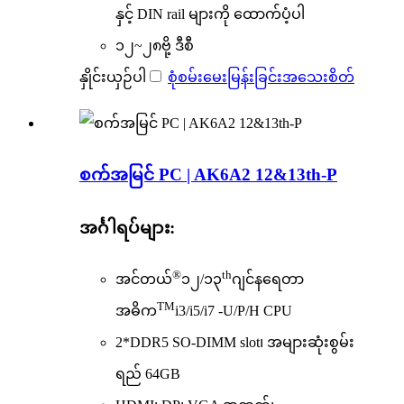
နှင့် DIN rail များကို ထောက်ပံ့ပါ
၁၂~၂၈ဗို့ ဒီစီ
နှိုင်းယှဉ်ပါ
စုံစမ်းမေးမြန်းခြင်း
အသေးစိတ်
စက်အမြင် PC | AK6A2 12&13th-P
အင်္ဂါရပ်များ:
®
th
အင်တယ်
၁၂/၁၃
ဂျင်နရေတာ
TM
အဓိက
i3/i5/i7 -U/P/H CPU
2*DDR5 SO-DIMM slot၊ အများဆုံးစွမ်း
ရည် 64GB