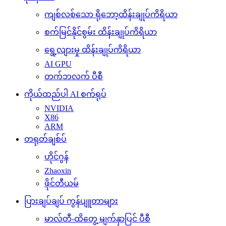
ကျစ်လစ်သော ရိုဘော့ထိန်းချုပ်ကိရိယာ
စက်မြင်နိုင်စွမ်း ထိန်းချုပ်ကိရိယာ
ရွေ့လျားမှု ထိန်းချုပ်ကိရိယာ
AI GPU
တက်ဘလက် ပီစီ
ကိုယ်ထည်ပါ AI စက်ရုပ်
NVIDIA
X86
ARM
တရုတ်ချစ်ပ်
ဟိုင်ဂွန်
Zhaoxin
ဖိုင်တီယမ်
ပြားချပ်ချပ် ကွန်ပျူတာများ
မာလ်တီ-ထိတွေ့ မျက်နှာပြင် ပီစီ