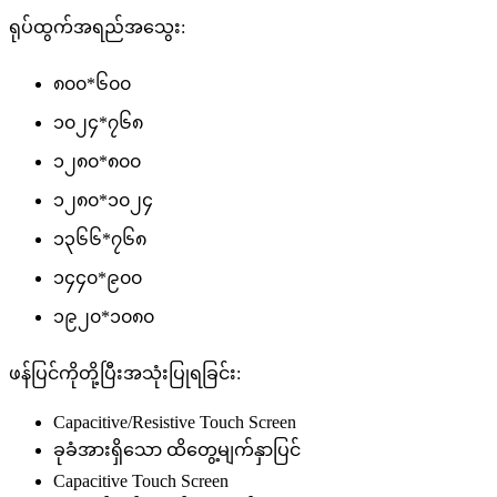
ရုပ်ထွက်အရည်အသွေး:
၈၀၀*၆၀၀
၁၀၂၄*၇၆၈
၁၂၈၀*၈၀၀
၁၂၈၀*၁၀၂၄
၁၃၆၆*၇၆၈
၁၄၄၀*၉၀၀
၁၉၂၀*၁၀၈၀
ဖန်ပြင်ကိုတို့ပြီးအသုံးပြုရခြင်း:
Capacitive/Resistive Touch Screen
ခုခံအားရှိသော ထိတွေ့မျက်နှာပြင်
Capacitive Touch Screen