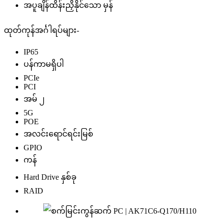
အပူချိန်ထိန်းညှိနိုင်သော မှန်
ထုတ်ကုန်အင်္ဂါရပ်များ-
IP65
ပန်ကာမရှိပါ
PCIe
PCI
အမ် ၂
5G
POE
အလင်းရောင်ရင်းမြစ်
GPIO
ကန်
Hard Drive နှစ်ခု
RAID