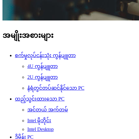
အမျိုးအစားများ
စက်မှုလုပ်ငန်းသုံး ကွန်ပျူတာ
4U ကွန်ပျူတာ
2U ကွန်ပျူတာ
နံရံတွင်တပ်ဆင်နိုင်သော PC
ထည့်သွင်းထားသော PC
အင်တယ် အက်တမ်
Intel မိုဘိုင်း
Intel Desktop
ဒိုမိန်း PC