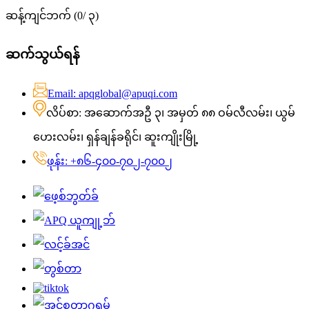
ဆန့်ကျင်ဘက် (
0
/ ၃)
ဆက်သွယ်ရန်
Email: apqglobal@apuqi.com
လိပ်စာ: အဆောက်အဦ ၃၊ အမှတ် ၈၈ ဝမ်လီလမ်း၊ ယွမ်
ဟေးလမ်း၊ ရှန်ချန်ခရိုင်၊ ဆူးကျိုးမြို့
ဖုန်း: +၈၆-၄၀၀-၇၀၂-၇၀၀၂