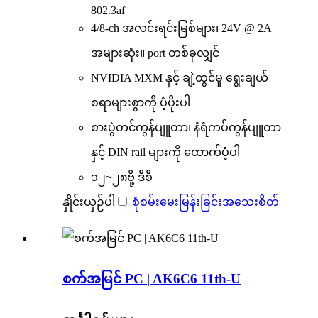
802.3af
4/8-ch အလင်းရင်းမြစ်များ၊ 24V @ 2A
အများဆုံး။ port တစ်ခုလျှင်
NVIDIA MXM နှင့် ချဲ့ထွင်မှု ရွေးချယ်
စရာများစွာကို ပံ့ပိုးပါ
စားပွဲတင်ကွန်ပျူတာ၊ နံရံကပ်ကွန်ပျူတာ
နှင့် DIN rail များကို ထောက်ပံ့ပါ
၁၂~၂၈ဗို့ ဒီစီ
နှိုင်းယှဉ်ပါ
စုံစမ်းမေးမြန်းခြင်း
အသေးစိတ်
စက်အမြင် PC | AK6C6 11th-U