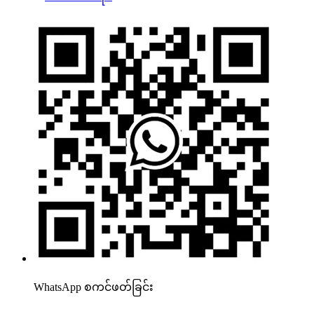
WhatsApp စကင်ဖတ်ခြင်း