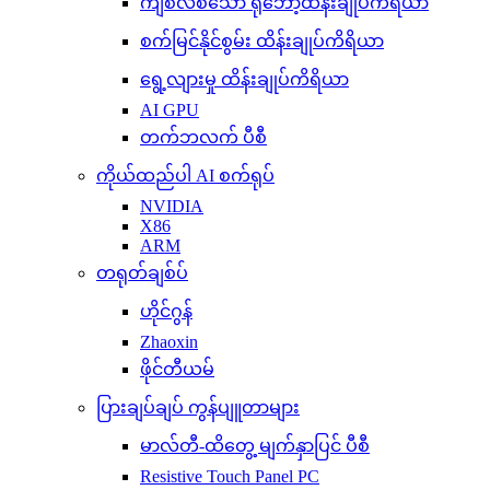
ကျစ်လစ်သော ရိုဘော့ထိန်းချုပ်ကိရိယာ
စက်မြင်နိုင်စွမ်း ထိန်းချုပ်ကိရိယာ
ရွေ့လျားမှု ထိန်းချုပ်ကိရိယာ
AI GPU
တက်ဘလက် ပီစီ
ကိုယ်ထည်ပါ AI စက်ရုပ်
NVIDIA
X86
ARM
တရုတ်ချစ်ပ်
ဟိုင်ဂွန်
Zhaoxin
ဖိုင်တီယမ်
ပြားချပ်ချပ် ကွန်ပျူတာများ
မာလ်တီ-ထိတွေ့ မျက်နှာပြင် ပီစီ
Resistive Touch Panel PC