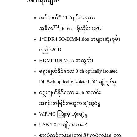
အင်္ဂါရပ်များ:
®
th
အင်တယ်
11
ဂျင်နရေတာ
TM
အဓိက
i3/i5/i7 - မိုဘိုင်း CPU
1*DDR4 SO-DIMM slot၊ အများဆုံးစွမ်း
ရည် 32GB
HDMI၊ DP၊ VGA အထွက်၊
ရွေးချယ်နိုင်သော 8-ch optically isolated
DI၊ 8-ch optically isolated DO ချဲ့ထွင်မှု
ရွေးချယ်နိုင်သော 4-ch အလင်း
အရင်းအမြစ်အထွက် ချဲ့ထွင်မှု
WiFi/4G ကြိုးမဲ့ တိုးချဲ့မှု
USB 2.0 အမျိုးအစား-A
စားပွဲတင်ကွန်ပျူတာ၊ နံရံကပ်ကွန်ပျူတာ