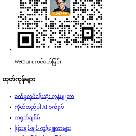
WeChat စကင်ဖတ်ခြင်း
ထုတ်ကုန်များ
စက်မှုလုပ်ငန်းသုံး ကွန်ပျူတာ
ကိုယ်ထည်ပါ AI စက်ရုပ်
တရုတ်ချစ်ပ်
ပြားချပ်ချပ် ကွန်ပျူတာများ