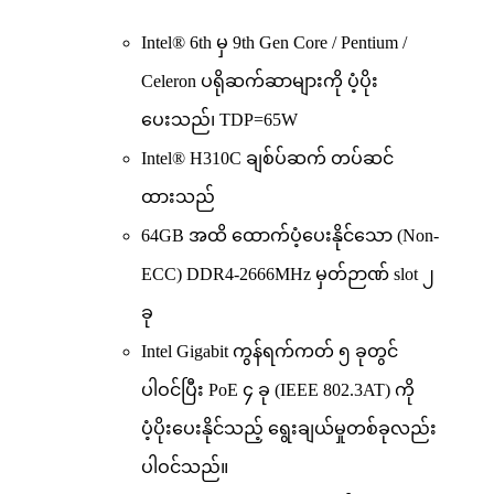
Intel® 6th မှ 9th Gen Core / Pentium /
Celeron ပရိုဆက်ဆာများကို ပံ့ပိုး
ပေးသည်၊ TDP=65W
Intel® H310C ချစ်ပ်ဆက် တပ်ဆင်
ထားသည်
64GB အထိ ထောက်ပံ့ပေးနိုင်သော (Non-
ECC) DDR4-2666MHz မှတ်ဉာဏ် slot ၂
ခု
Intel Gigabit ကွန်ရက်ကတ် ၅ ခုတွင်
ပါဝင်ပြီး PoE ၄ ခု (IEEE 802.3AT) ကို
ပံ့ပိုးပေးနိုင်သည့် ရွေးချယ်မှုတစ်ခုလည်း
ပါဝင်သည်။