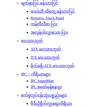
မျက်နှာပြင် ဖန်သားပြင်
မာလ်တီ-ထိတွေ့ ဖန်သားပြင်
Resistive Touch Panel
ကန်တီလီဗာ ပြား
အလွန်ပါးလွှာသော ပြား
မားသားဘုတ်
ATX မားသားဘုတ်
ITX မားသားဘုတ်
မိုက်ခရို-ATX မားသားဘုတ်
IPC + ကိရိယာများ
IPC SmartMate
IPC စမတ်မန်နေဂျာ
စက်မှုလုပ်ငန်းသုံးပစ္စည်းများ
ဗီဒီယိုရိုက်ကူးရေးကိရိယာ