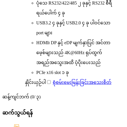
ပုံသေ RS232/422/485 ၂ ခုနှင့် RS232 စီရီ
ရယ်ပေါက် ၄ ခု
USB3.2 ၄ ခုနှင့် USB2.0 ၄ ခု ပါဝင်သော
port များ
HDMI၊ DP နှင့် eDP မျက်နှာပြင် အင်တာ
ဖေ့စ်များသည် 4K@60Hz ရုပ်ထွက်
အရည်အသွေးအထိ ပံ့ပိုးပေးသည်
PCIe x16 slot ၁ ခု
နှိုင်းယှဉ်ပါ
စုံစမ်းမေးမြန်းခြင်း
အသေးစိတ်
ဆန့်ကျင်ဘက် (
0
/ ၃)
ဆက်သွယ်ရန်