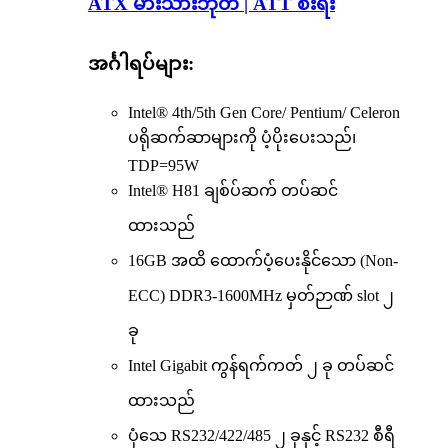
ATX မားသားဘုတ် | ATT စီးရီး
အင်္ဂါရပ်များ:
Intel® 4th/5th Gen Core/ Pentium/ Celeron
ပရိုဆက်ဆာများကို ပံ့ပိုးပေးသည်၊
TDP=95W
Intel® H81 ချစ်ပ်ဆက် တပ်ဆင်
ထားသည်
16GB အထိ ထောက်ပံ့ပေးနိုင်သော (Non-
ECC) DDR3-1600MHz မှတ်ဉာဏ် slot ၂
ခု
Intel Gigabit ကွန်ရက်ကတ် ၂ ခု တပ်ဆင်
ထားသည်
ပုံသေ RS232/422/485 ၂ ခုနှင့် RS232 စီရီ