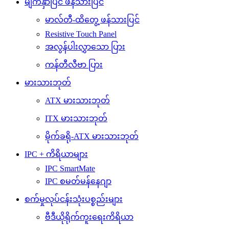
မျက်နှာပြင် ဖန်သားပြင်
မာလ်တီ-ထိတွေ့ ဖန်သားပြင်
Resistive Touch Panel
အလွန်ပါးလွှာသော ပြား
ကန်တီလီဗာ ပြား
မားသားဘုတ်
ATX မားသားဘုတ်
ITX မားသားဘုတ်
မိုက်ခရို-ATX မားသားဘုတ်
IPC + ကိရိယာများ
IPC SmartMate
IPC စမတ်မန်နေဂျာ
စက်မှုလုပ်ငန်းသုံးပစ္စည်းများ
ဗီဒီယိုရိုက်ကူးရေးကိရိယာ