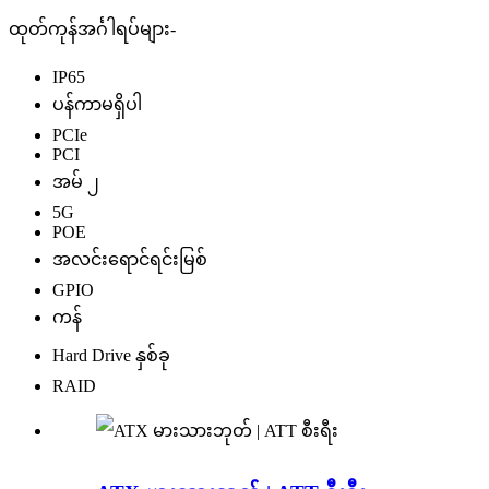
ထုတ်ကုန်အင်္ဂါရပ်များ-
IP65
ပန်ကာမရှိပါ
PCIe
PCI
အမ် ၂
5G
POE
အလင်းရောင်ရင်းမြစ်
GPIO
ကန်
Hard Drive နှစ်ခု
RAID