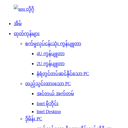
အိမ်
ထုတ်ကုန်များ
စက်မှုလုပ်ငန်းသုံး ကွန်ပျူတာ
4U ကွန်ပျူတာ
2U ကွန်ပျူတာ
နံရံတွင်တပ်ဆင်နိုင်သော PC
ထည့်သွင်းထားသော PC
အင်တယ် အက်တမ်
Intel မိုဘိုင်း
Intel Desktop
ဒိုမိန်း PC