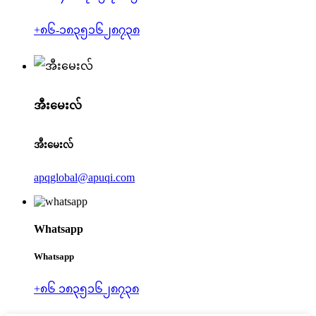
+၈၆-၁၈၃၅၁၆၂၈၇၃၈
အီးမေးလ်
အီးမေးလ်
apqglobal@apuqi.com
Whatsapp
Whatsapp
+၈၆ ၁၈၃၅၁၆၂၈၇၃၈