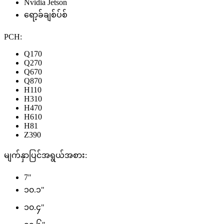
Nvidia Jetson
ရော့ခ်ချစ်ပ်စ်
PCH:
Q170
Q270
Q670
Q870
H110
H310
H470
H610
H81
Z390
မျက်နှာပြင်အရွယ်အစား:
7"
၁၀.၁"
၁၀.၄"