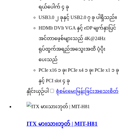
ရယ်ပေါက် ၄ ခု
USB3.0 ၂ ခုနှင့် USB2.0 ၇ ခု ပါရှိသည်။
HDMI၊ DVI၊ VGA နှင့် eDP မျက်နှာပြင်
အင်တာဖေ့စ်များသည် 4K@24Hz
ရုပ်ထွက်အရည်အသွေးအထိ ပံ့ပိုး
ပေးသည်
PCIe x16 ၁ ခု၊ PCIe x4 ၁ ခု၊ PCIe x1 ၁ ခု
နှင့် PCI slot ၄ ခု
နှိုင်းယှဉ်ပါ
စုံစမ်းမေးမြန်းခြင်း
အသေးစိတ်
ITX မားသားဘုတ် | MIT-H81