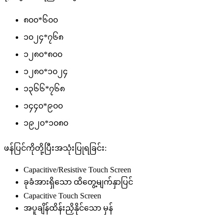
၈၀၀*၆၀၀
၁၀၂၄*၇၆၈
၁၂၈၀*၈၀၀
၁၂၈၀*၁၀၂၄
၁၃၆၆*၇၆၈
၁၄၄၀*၉၀၀
၁၉၂၀*၁၀၈၀
ဖန်ပြင်ကိုတို့ပြီးအသုံးပြုရခြင်း:
Capacitive/Resistive Touch Screen
ခုခံအားရှိသော ထိတွေ့မျက်နှာပြင်
Capacitive Touch Screen
အပူချိန်ထိန်းညှိနိုင်သော မှန်