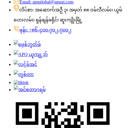
Email: apqglobal@apuqi.com
လိပ်စာ: အဆောက်အဦ ၃၊ အမှတ် ၈၈ ဝမ်လီလမ်း၊ ယွမ်
ဟေးလမ်း၊ ရှန်ချန်ခရိုင်၊ ဆူးကျိုးမြို့
ဖုန်း: +၈၆-၄၀၀-၇၀၂-၇၀၀၂