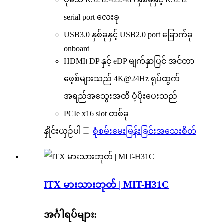
serial port လေးခု
USB3.0 နှစ်ခုနှင့် USB2.0 port ခြောက်ခု
onboard
HDMI၊ DP နှင့် eDP မျက်နှာပြင် အင်တာ
ဖေ့စ်များသည် 4K@24Hz ရုပ်ထွက်
အရည်အသွေးအထိ ပံ့ပိုးပေးသည်
PCIe x16 slot တစ်ခု
နှိုင်းယှဉ်ပါ
စုံစမ်းမေးမြန်းခြင်း
အသေးစိတ်
ITX မားသားဘုတ် | MIT-H31C
အင်္ဂါရပ်များ: