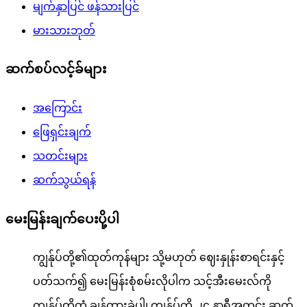
မျက်နှာပြင် ဖန်သားပြင်
မားသားဘုတ်
ဆက်စပ်လင့်ခ်များ
အကြောင်း
ဖြေရှင်းချက်
သတင်းများ
ဆက်သွယ်ရန်
မေးမြန်းချက်ပေးပို့ပါ
ကျွန်ုပ်တို့၏ထုတ်ကုန်များ သို့မဟုတ် ဈေးနှုန်းစာရင်းနှင့်
ပတ်သက်၍ မေးမြန်းစုံစမ်းလိုပါက သင့်အီးမေးလ်ကို
ကျွန်ုပ်တို့ထံ ချန်ထားခဲ့ပါ၊ ကျွန်ုပ်တို့ ၂၄ နာရီအတွင်း ဆက်