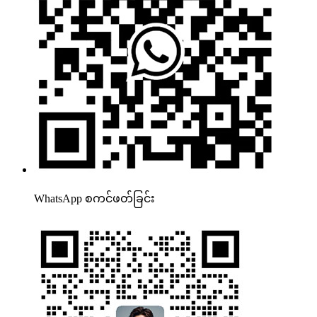
WhatsApp စကင်ဖတ်ခြင်း