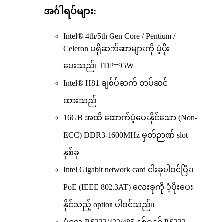
အင်္ဂါရပ်များ:
Intel® 4th/5th Gen Core / Pentium /
Celeron ပရိုဆက်ဆာများကို ပံ့ပိုး
ပေးသည်၊ TDP=95W
Intel® H81 ချစ်ပ်ဆက် တပ်ဆင်
ထားသည်
16GB အထိ ထောက်ပံ့ပေးနိုင်သော (Non-
ECC) DDR3-1600MHz မှတ်ဉာဏ် slot
နှစ်ခု
Intel Gigabit network card ငါးခုပါဝင်ပြီး၊
PoE (IEEE 802.3AT) လေးခုကို ပံ့ပိုးပေး
နိုင်သည့် option ပါဝင်သည်။
ပုံသေ RS232/422/485 နှစ်ခုနှင့် RS232