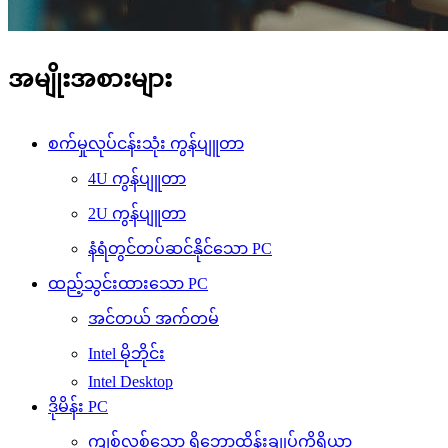
အမျိုးအစားများ
စက်မှုလုပ်ငန်းသုံး ကွန်ပျူတာ
4U ကွန်ပျူတာ
2U ကွန်ပျူတာ
နံရံတွင်တပ်ဆင်နိုင်သော PC
ထည့်သွင်းထားသော PC
အင်တယ် အက်တမ်
Intel မိုဘိုင်း
Intel Desktop
ဒိုမိန်း PC
ကျစ်လစ်သော ရိုဘော့ထိန်းချုပ်ကိရိယာ