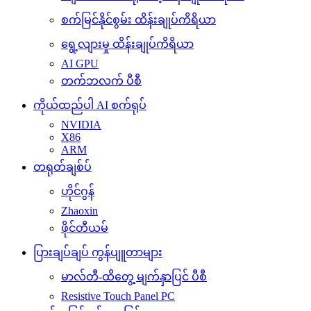
စက်မြင်နိုင်စွမ်း ထိန်းချုပ်ကိရိယာ
ရွေ့လျားမှု ထိန်းချုပ်ကိရိယာ
AI GPU
တက်ဘလက် ပီစီ
ကိုယ်ထည်ပါ AI စက်ရုပ်
NVIDIA
X86
ARM
တရုတ်ချစ်ပ်
ဟိုင်ဂွန်
Zhaoxin
ဖိုင်တီယမ်
ပြားချပ်ချပ် ကွန်ပျူတာများ
မာလ်တီ-ထိတွေ့ မျက်နှာပြင် ပီစီ
Resistive Touch Panel PC