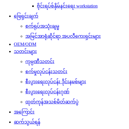
ဗိုင်းရပ်စ်နှိမ်နင်းရေး workstation
ဖြေရှင်းချက်
စက်ရုပ်အသုံးချမှု
အမြင်အာရုံဆိုင်ရာ အပလီကေးရှင်းများ
OEM/ODM
သတင်းများ
ကုမ္ပဏီသတင်း
စက်မှုလုပ်ငန်းသတင်း
စီးပွားရေးလုပ်ငန်း ဒိုင်းနမစ်များ
စီးပွားရေးလုပ်ငန်းဂုဏ်
ထုတ်ကုန်အသစ်မိတ်ဆက်ပွဲ
အကြောင်း
ဆက်သွယ်ရန်