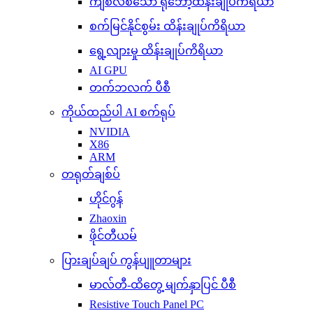
ကျစ်လစ်သော ရိုဘော့ထိန်းချုပ်ကိရိယာ
စက်မြင်နိုင်စွမ်း ထိန်းချုပ်ကိရိယာ
ရွေ့လျားမှု ထိန်းချုပ်ကိရိယာ
AI GPU
တက်ဘလက် ပီစီ
ကိုယ်ထည်ပါ AI စက်ရုပ်
NVIDIA
X86
ARM
တရုတ်ချစ်ပ်
ဟိုင်ဂွန်
Zhaoxin
ဖိုင်တီယမ်
ပြားချပ်ချပ် ကွန်ပျူတာများ
မာလ်တီ-ထိတွေ့ မျက်နှာပြင် ပီစီ
Resistive Touch Panel PC