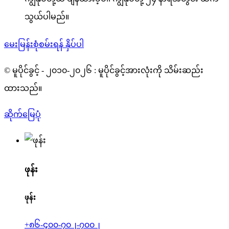
သွယ်ပါမည်။
မေးမြန်းစုံစမ်းရန် နှိပ်ပါ
© မူပိုင်ခွင့် - ၂၀၁၀-၂၀၂၆ : မူပိုင်ခွင့်အားလုံးကို သိမ်းဆည်း
ထားသည်။
ဆိုက်မြေပုံ
ဖုန်း
ဖုန်း
+၈၆-၄၀၀-၇၀၂-၇၀၀၂