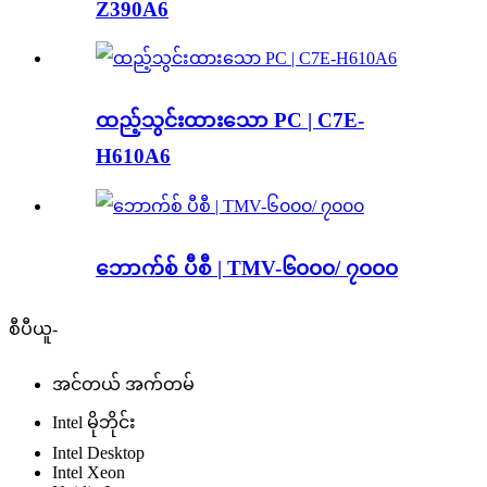
Z390A6
ထည့်သွင်းထားသော PC | C7E-
H610A6
ဘောက်စ် ပီစီ | TMV-၆၀၀၀/ ၇၀၀၀
စီပီယူ-
အင်တယ် အက်တမ်
Intel မိုဘိုင်း
Intel Desktop
Intel Xeon