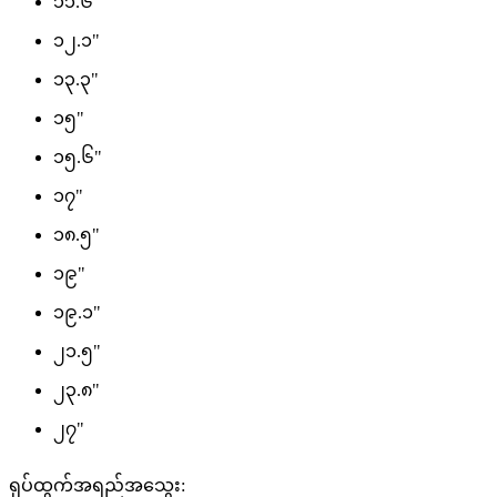
၁၁.၆"
၁၂.၁"
၁၃.၃"
၁၅"
၁၅.၆"
၁၇"
၁၈.၅"
၁၉"
၁၉.၁"
၂၁.၅"
၂၃.၈"
၂၇"
ရုပ်ထွက်အရည်အသွေး: