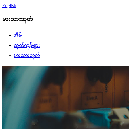
English
မားသားဘုတ်
အိမ်
ထုတ်ကုန်များ
မားသားဘုတ်