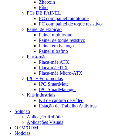
Zhaoxin
Fítio
PCs DE PAINEL
PC com painel multitoque
PC com painel de toque resistivo
Painel de exibição
Painel multitoque
Painel de toque resistivo
Painel em balanço
Painel ultrafino
Placa-mãe
Placa-mãe ATX
Placa-mãe ITX
Placa-mãe Micro-ATX
IPC + Ferramentas
IPC SmartMate
IPC SmartManager
Kits industriais
Kit de captura de vídeo
Estação de Trabalho Antivírus
Solução
Aplicação Robótica
Aplicações Visuais
OEM/ODM
Notícias