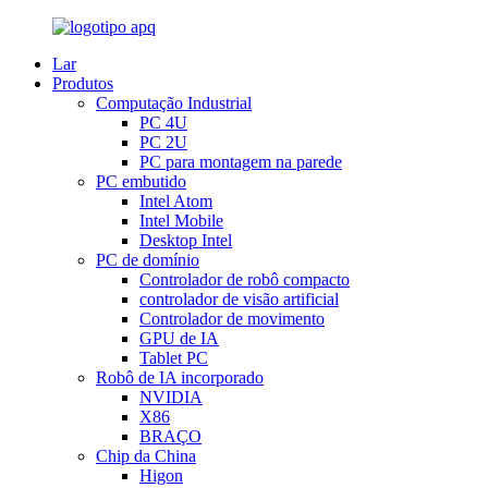
Lar
Produtos
Computação Industrial
PC 4U
PC 2U
PC para montagem na parede
PC embutido
Intel Atom
Intel Mobile
Desktop Intel
PC de domínio
Controlador de robô compacto
controlador de visão artificial
Controlador de movimento
GPU de IA
Tablet PC
Robô de IA incorporado
NVIDIA
X86
BRAÇO
Chip da China
Higon