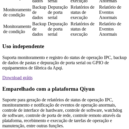
dados
serial
execução
Anormais
Backup
Depuração
Relatórios de
Relatório de
Monitoramento
de
de porta
status de
Eventos
de condição
dados
serial
execução
Anormais
Backup
Depuração
Relatórios de
Relatório de
Monitoramento
de
de porta
status de
Eventos
de condição
dados
serial
execução
Anormais
Uso independente
Suporta monitoramento e registro do status de operação IPC, backup
de dados de pastas e depuração de porta serial ou GPIO de
equipamentos de fábrica da Apqi.
Download grátis
Emparelhado com a plataforma Qiyun
Suporte para geração de relatórios de status de operação IPC,
monitoramento e notificação de eventos de operação anormais,
controle de interface de hardware, controle de software, watchdog
de software, controle de porta de rede, controle remoto através da
plataforma, recebimento e execução de tarefas de operação e
manutenção, entre outras funções.