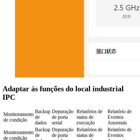
Adaptar às funções do local industrial
IPC
Backup
Depuração
Relatórios de
Relatório de
Monitoramento
de
de porta
status de
Eventos
de condição
dados
serial
execução
Anormais
Backup
Depuração
Relatórios de
Relatório de
Monitoramento
de
de porta
status de
Eventos
de condição