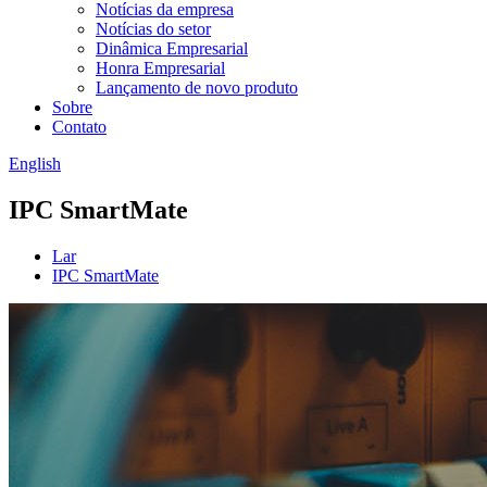
Notícias da empresa
Notícias do setor
Dinâmica Empresarial
Honra Empresarial
Lançamento de novo produto
Sobre
Contato
English
IPC SmartMate
Lar
IPC SmartMate