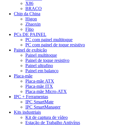
X86
BRAÇO
Chip da China
Higon
Zhaoxin
Fítio
PCs DE PAINEL
PC com painel multitoque
PC com painel de toque resistivo
Painel de exibição
Painel multitoque
Painel de toque resistivo
Painel ultrafino
Painel em balanço
Placa-mãe
Placa-mãe ATX
Placa-mãe ITX
Placa-mãe Micro-ATX
IPC + Ferramentas
IPC SmartMate
IPC SmartManager
Kits industriais
Kit de captura de vídeo
Estação de Trabalho Antivírus