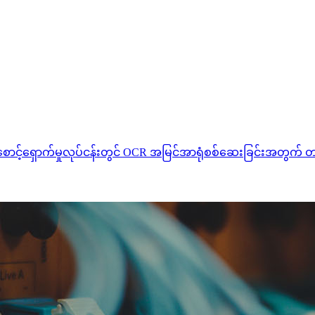
းစောင့်ရှောက်မှုလုပ်ငန်းတွင် OCR အမြင်အာရုံစစ်ဆေးခြင်းအတွ