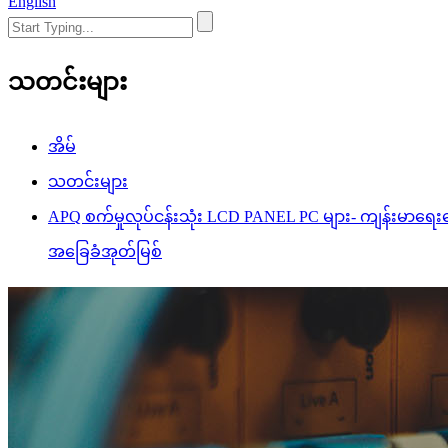
English
သတင်းများ
အိမ်
သတင်းများ
APQ စက်မှုလုပ်ငန်းသုံး LCD PANEL PC များ- ကျန်းမာရေ
အခြေခံအုတ်မြစ်