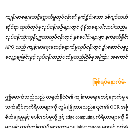
ကျန်းမာရေးစောင့်ရှောက်မှုလုပ်ငန်း၏ နက်ရှိုင်းသော ဒစ်ဂျစ်
ဆိုင်ရာ ထုတ်လုပ်မှုလုပ်ငန်းစဉ်များတွင် ပိုမိုအရေးပါလာပါသ
လုပ်ငန်းသုံးကွန်ပျူတာလုပ်ငန်းတွင် နှစ်ပေါင်းများစွာ နက်နက်ရှို
APQ သည် ကျန်းမာရေးစောင့်ရှောက်မှုလုပ်ငန်းတွင် ဦးဆောင်ပစ္စည
လျှော့ချခြင်းနှင့် လုပ်ငန်းလည်ပတ်မှုတည်ငြိမ်မှုအကြား အကောင်
ဖြစ်ရပ်နောက်ခံ-
ဤဖောက်သည်သည် တရုတ်နိုင်ငံ၏ ကျန်းမာရေးစောင့်ရှောက်မှု စမ်
ဘက်ဆိုင်ရာကိရိယာများကို လွှမ်းခြုံထားသည်။ ၎င်း၏ OCR အမြင်
စိတ်ချရမှုနှင့် ပေါင်းစပ်မှုတို့ဖြင့် edge computing ကိရိယာမ
များနှင့် ထုတ်ကုန်ထုပ်ပိုးသေတ္တာများ၊ inkjet cartons များနှ