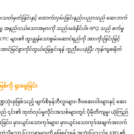
ွဲခြားသတ်မှတ်ခြင်းနှင့် ထောက်လှမ်းခြင်းနည်းပညာသည် ဆေးဘက်
ုမျှ အနည်းငယ်သောအမှားကို သည်းမခံနိုင်ပါ။ APQ သည် စက်မှု
nel PC များ၏ ထူးချွန်သောစွမ်းဆောင်ရည်ကို အားကိုးခြင်းဖြင့်
င်မြင်စွာကိုင်တွယ်ဖြေရှင်းရန် ကူညီပေးခဲ့ပြီး ကုန်ကျစရိတ်
်ကို ရှာဖွေခြင်း
ံးခုဖြစ်သည့် မျက်စိမှန်ဘီလူးများ၊ ဇီဝဆေးဝါးများနှင့် ဆေး
၎င်း၏ ထုတ်လုပ်မှုလိုင်းအသစ်များတွင် ပိုမိုတိကျမှု၊ ယုံကြည်
က်ဆုံးခြင်း၊ မှားယွင်းသောကုဒ်များ၊ မှားယွင်းသောကုဒ်အချက်အလက်
များကဲ့သို့သော ပြဿနာများကို ဖြေရှင်းရန် အသုံးပြုသည်။ APQ ၏