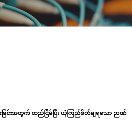
ေးခြင်းအတွက် တည်ငြိမ်ပြီး ယုံကြည်စိတ်ချရသော ဉာဏ်