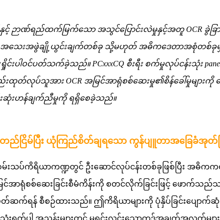
တယ်နှင့် ဉာဏ်ရည်ထက်မြက်သော အသွင်ပြောင်းလဲမှုနှင့်အတူ OCR ခ
ည်။ အသေးအဖွဲချို့ယွင်းချက်တစ်ခု သို့မဟုတ် အဓိကဒေတာအစုံတစ်ခ
င်းရှိုင်းပါဝင်ပတ်သက်ခဲ့သည်။ PCxxxCQ စီးရီး စက်မှုလုပ်ငန်းသုံး pa
်းထုတ်လုပ်သူအား OCR အမြင်အာရုံစစ်ဆေးမှု၏စိန်ခေါ်မှုများကို အော
းဆုံးဟန်ချက်ညီမှုကို ရရှိစေခဲ့သည်။
 တည်ငြိမ်ပြီး ယုံကြည်စိတ်ချရသော ကွန်ပျူတာအခြေခံအုတ်မြစ
းသပ်ကိရိယာကဏ္ဍတွင် ဦးဆောင်လုပ်ငန်းတစ်ခုဖြစ်ပြီး အဓိကကဏ္ဍသု
အာရုံစစ်ဆေးခြင်းစီမံကိန်းကို စတင်လိုက်ခြင်းဖြင့် ဖောက်သည်သည် 
ျားကို မိတ်ဆက်ရန် စီစဉ်ထားသည်။ ဤကိရိယာများကို ပုံနှိပ်ခြင်းပျော
င့် ရက်စွဲသုံးရက်ပါ အညွှန်းများတွင် မရှင်းလင်းသောကုဒ်အချက်အလက်