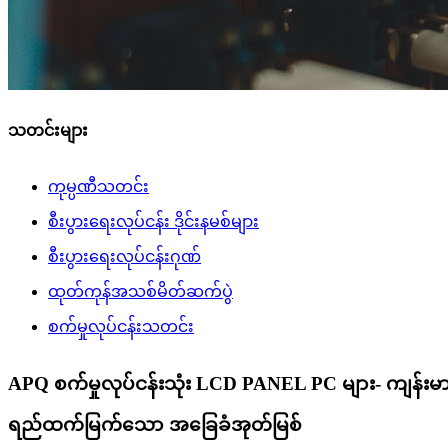
သတင်းများ
ကုမ္ပဏီသတင်း
စီးပွားရေးလုပ်ငန်း ဒိုင်းနမစ်များ
စီးပွားရေးလုပ်ငန်းဂုဏ်
ထုတ်ကုန်အသစ်မိတ်ဆက်ပွဲ
စက်မှုလုပ်ငန်းသတင်း
APQ စက်မှုလုပ်ငန်းသုံး LCD PANEL PC များ- ကျန်းမ
ရည်ထက်မြက်သော အခြေခံအုတ်မြစ်