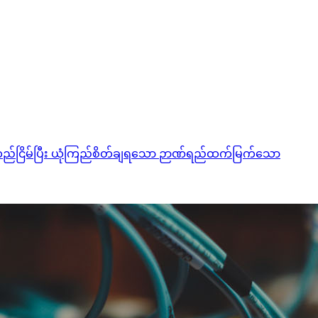
က် တည်ငြိမ်ပြီး ယုံကြည်စိတ်ချရသော ဉာဏ်ရည်ထက်မြက်သော