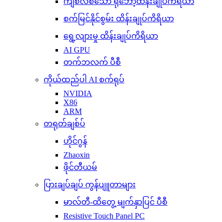
ကျစ်လစ်သော ရိုဘော့ထိန်းချုပ်ကိရိယာ
စက်မြင်နိုင်စွမ်း ထိန်းချုပ်ကိရိယာ
ရွေ့လျားမှု ထိန်းချုပ်ကိရိယာ
AI GPU
တက်ဘလက် ပီစီ
ကိုယ်ထည်ပါ AI စက်ရုပ်
NVIDIA
X86
ARM
တရုတ်ချစ်ပ်
ဟိုင်ဂွန်
Zhaoxin
ဖိုင်တီယမ်
ပြားချပ်ချပ် ကွန်ပျူတာများ
မာလ်တီ-ထိတွေ့ မျက်နှာပြင် ပီစီ
Resistive Touch Panel PC