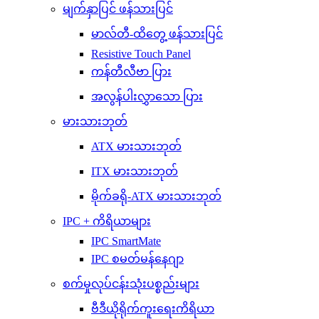
မျက်နှာပြင် ဖန်သားပြင်
မာလ်တီ-ထိတွေ့ ဖန်သားပြင်
Resistive Touch Panel
ကန်တီလီဗာ ပြား
အလွန်ပါးလွှာသော ပြား
မားသားဘုတ်
ATX မားသားဘုတ်
ITX မားသားဘုတ်
မိုက်ခရို-ATX မားသားဘုတ်
IPC + ကိရိယာများ
IPC SmartMate
IPC စမတ်မန်နေဂျာ
စက်မှုလုပ်ငန်းသုံးပစ္စည်းများ
ဗီဒီယိုရိုက်ကူးရေးကိရိယာ