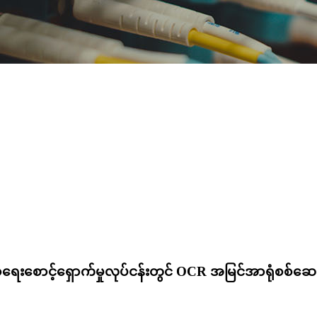
ာရေးစောင့်ရှောက်မှုလုပ်ငန်းတွင် OCR အမြင်အာရုံစစ်ဆ