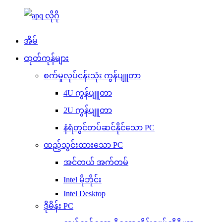
အိမ်
ထုတ်ကုန်များ
စက်မှုလုပ်ငန်းသုံး ကွန်ပျူတာ
4U ကွန်ပျူတာ
2U ကွန်ပျူတာ
နံရံတွင်တပ်ဆင်နိုင်သော PC
ထည့်သွင်းထားသော PC
အင်တယ် အက်တမ်
Intel မိုဘိုင်း
Intel Desktop
ဒိုမိန်း PC