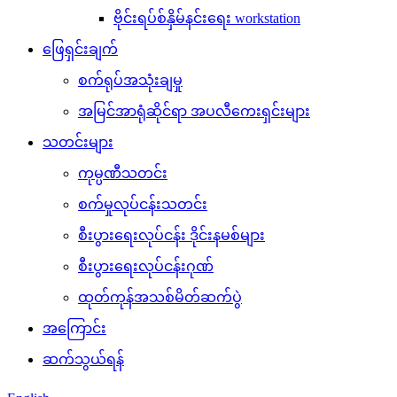
ဗိုင်းရပ်စ်နှိမ်နင်းရေး workstation
ဖြေရှင်းချက်
စက်ရုပ်အသုံးချမှု
အမြင်အာရုံဆိုင်ရာ အပလီကေးရှင်းများ
သတင်းများ
ကုမ္ပဏီသတင်း
စက်မှုလုပ်ငန်းသတင်း
စီးပွားရေးလုပ်ငန်း ဒိုင်းနမစ်များ
စီးပွားရေးလုပ်ငန်းဂုဏ်
ထုတ်ကုန်အသစ်မိတ်ဆက်ပွဲ
အကြောင်း
ဆက်သွယ်ရန်