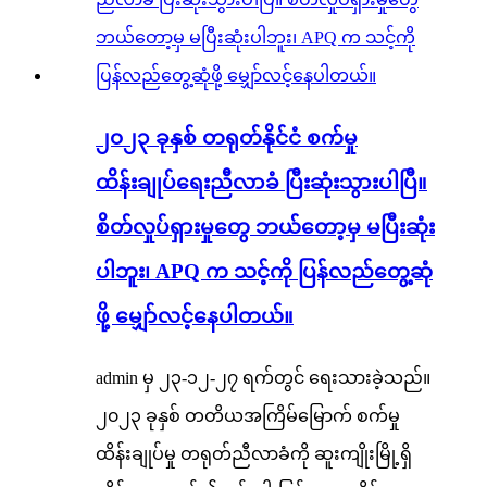
၂၀၂၃ ခုနှစ် တရုတ်နိုင်ငံ စက်မှု
ထိန်းချုပ်ရေးညီလာခံ ပြီးဆုံးသွားပါပြီ။
စိတ်လှုပ်ရှားမှုတွေ ဘယ်တော့မှ မပြီးဆုံး
ပါဘူး၊ APQ က သင့်ကို ပြန်လည်တွေ့ဆုံ
ဖို့ မျှော်လင့်နေပါတယ်။
admin မှ ၂၃-၁၂-၂၇ ရက်တွင် ရေးသားခဲ့သည်။
၂၀၂၃ ခုနှစ် တတိယအကြိမ်မြောက် စက်မှု
ထိန်းချုပ်မှု တရုတ်ညီလာခံကို ဆူးကျိုးမြို့ရှိ