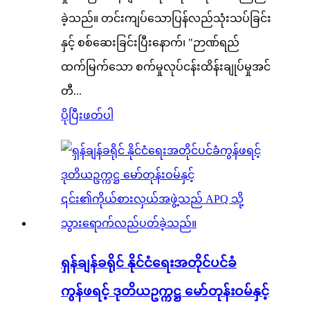
ခဲ့သည်။ တင်းကျပ်သောပြန်လည်သုံးသပ်ခြင်း
နှင့် စစ်ဆေးခြင်းပြီးနောက်၊ "ဉာဏ်ရည်
ထက်မြက်သော စက်မှုလုပ်ငန်းထိန်းချုပ်မှုအင်
တီ...
ပိုပြီးဖတ်ပါ
ရှန်ချန်ခရိုင် နိုင်ငံရေးအတိုင်ပင်ခံ
ကွန်ဖရင့် ဒုတိယဥက္ကဋ္ဌ မော်တုန်းဝမ်နှင့်