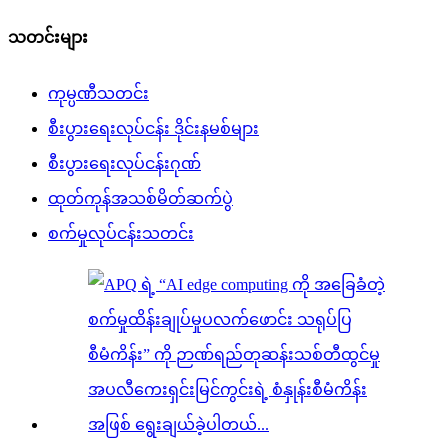
သတင်းများ
ကုမ္ပဏီသတင်း
စီးပွားရေးလုပ်ငန်း ဒိုင်းနမစ်များ
စီးပွားရေးလုပ်ငန်းဂုဏ်
ထုတ်ကုန်အသစ်မိတ်ဆက်ပွဲ
စက်မှုလုပ်ငန်းသတင်း