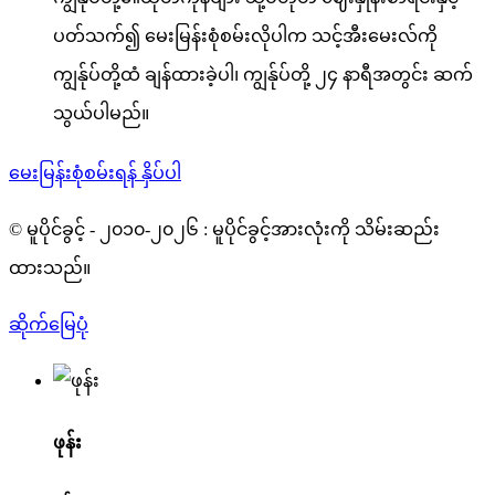
ပတ်သက်၍ မေးမြန်းစုံစမ်းလိုပါက သင့်အီးမေးလ်ကို
ကျွန်ုပ်တို့ထံ ချန်ထားခဲ့ပါ၊ ကျွန်ုပ်တို့ ၂၄ နာရီအတွင်း ဆက်
သွယ်ပါမည်။
မေးမြန်းစုံစမ်းရန် နှိပ်ပါ
© မူပိုင်ခွင့် - ၂၀၁၀-၂၀၂၆ : မူပိုင်ခွင့်အားလုံးကို သိမ်းဆည်း
ထားသည်။
ဆိုက်မြေပုံ
ဖုန်း