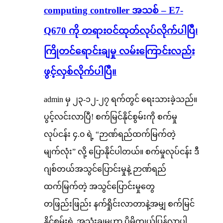
computing controller အသစ် – E7-
Q670 ကို တရားဝင်ထုတ်လုပ်လိုက်ပါပြီ၊
ကြိုတင်ရောင်းချမှု လမ်းကြောင်းလည်း
ဖွင့်လှစ်လိုက်ပါပြီ။
admin မှ ၂၃-၁၂-၂၇ ရက်တွင် ရေးသားခဲ့သည်။
ပွင့်လင်းလာပြီ! စက်မြင်နိုင်စွမ်းကို စက်မှု
လုပ်ငန်း ၄.၀ ရဲ့ “ဉာဏ်ရည်ထက်မြက်တဲ့
မျက်လုံး” လို့ ပြောနိုင်ပါတယ်။ စက်မှုလုပ်ငန်း ဒီ
ဂျစ်တယ်အသွင်ပြောင်းမှုနဲ့ ဉာဏ်ရည်
ထက်မြက်တဲ့ အသွင်ပြောင်းမှုတွေ
တဖြည်းဖြည်း နက်ရှိုင်းလာတာနဲ့အမျှ စက်မြင်
နိုင်စွမ်းရဲ့ အသုံးချမှုဟာ ပိုမိုကျယ်ပြန့်လာပါ