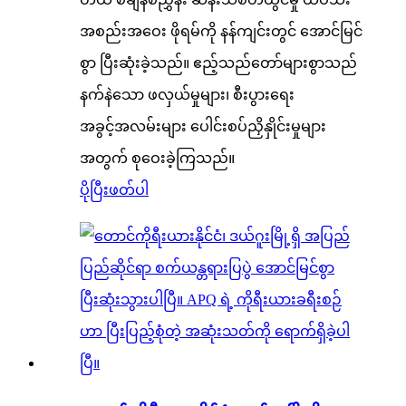
အစည်းအဝေး ဖိုရမ်ကို နန်ကျင်းတွင် အောင်မြင်
စွာ ပြီးဆုံးခဲ့သည်။ ဧည့်သည်တော်များစွာသည်
နက်နဲသော ဖလှယ်မှုများ၊ စီးပွားရေး
အခွင့်အလမ်းများ ပေါင်းစပ်ညှိနှိုင်းမှုများ
အတွက် စုဝေးခဲ့ကြသည်။
ပိုပြီးဖတ်ပါ