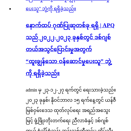
နောက်ထပ် ဂုဏ်ပြုဆုတစ်ခု ရရှိ | APQ
သည် ၂၀၂၂-၂၀၂၃ ခုနှစ်တွင် ဒစ်ဂျစ်
တယ်အသွင်ပြောင်းမှုအတွက်
“ထူးချွန်သော ဝန်ဆောင်မှုပေးသူ” ဘွဲ့
ကို ရရှိခဲ့သည်။
admin မှ ၂၃-၁၂-၂၇ ရက်တွင် ရေးသားခဲ့သည်။
၂၀၂၃ ခုနှစ်၊ နိုဝင်ဘာလ ၁၅ ရက်နေ့တွင် ယန်ဇီ
မြစ်ဝှမ်းဒေသ ထုတ်လုပ်ရေး အရည်အသွေး
မြင့် ဖွံ့ဖြိုးတိုးတက်ရေး ညီလာခံနှင့် ဒစ်ဂျစ်
တယ် စံချိန်စံညွှန်း ဆန်းသစ်တီထွင်မှု ထိပ်သီး