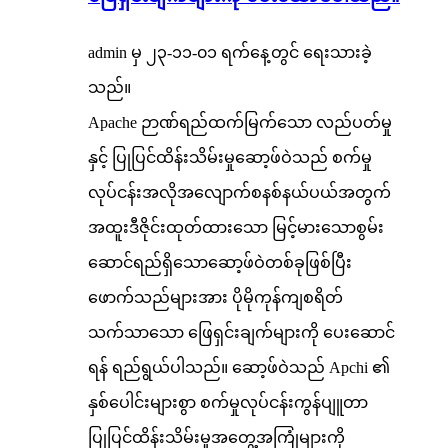
admin မှ ၂၃-၁၁-၀၁ ရက်နေ့တွင် ရေးသားခဲ့
သည်။
Apache ဉာဏ်ရည်ထက်မြက်သော လည်ပတ်မှု
နှင့် ပြုပြင်ထိန်းသိမ်းမှုဆော့ဖ်ဝဲသည် စက်မှု
လုပ်ငန်းအလိုအလျောက်စနစ်နယ်ပယ်အတွက်
အထူးဒီဇိုင်းထုတ်ထားသော မြင့်မားသောစွမ်း
ဆောင်ရည်ရှိသောဆော့ဖ်ဝဲတစ်ခုဖြစ်ပြီး
ဖောက်သည်များအား ပိုမိုကုန်ကျစရိတ်
သက်သာသော ဖြေရှင်းချက်များကို ပေးဆောင်
ရန် ရည်ရွယ်ပါသည်။ ဆော့ဖ်ဝဲသည် Apchi ၏
နှစ်ပေါင်းများစွာ စက်မှုလုပ်ငန်းကွန်ပျူတာ
ပြုပြင်ထိန်းသိမ်းမှုအတွေ့အကြုံများကို