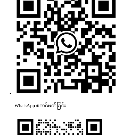
WhatsApp စကင်ဖတ်ခြင်း