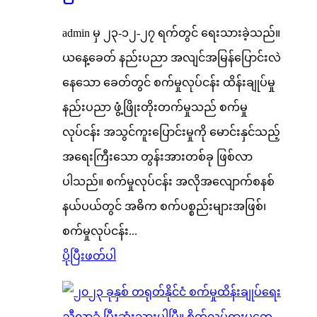
admin မှ ၂၃-၁၂-၂၇ ရက်တွင် ရေးသားခဲ့သည်။
ယနေ့ခေတ် နည်းပညာ အလျင်အမြန်ပြောင်းလဲ
နေသော ခေတ်တွင် စက်မှုလုပ်ငန်း ထိန်းချုပ်မှု
နည်းပညာ ဖွံ့ဖြိုးတိုးတက်မှုသည် စက်မှု
လုပ်ငန်း အသွင်ကူးပြောင်းမှုကို မောင်းနှင်သည့်
အရေးကြီးသော တွန်းအားတစ်ခု ဖြစ်လာ
ပါသည်။ စက်မှုလုပ်ငန်း အလိုအလျောက်စနစ်
နယ်ပယ်တွင် အဓိက စက်ပစ္စည်းများအဖြစ်၊
စက်မှုလုပ်ငန်း...
ပိုပြီးဖတ်ပါ