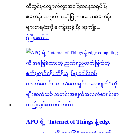
တီထွင်မှုလျှောက်လွှာအခြေအနေသရုပ်ပြ
စီမံကိန်းအတွက် အဆိုပြုထားသောစီမံကိန်း
များစာရင်းကို ကြေညာခဲ့ပြီး ဆူကျိုး...
ပိုပြီးဖတ်ပါ
APQ ရဲ့ “Internet of Things နဲ့ edge