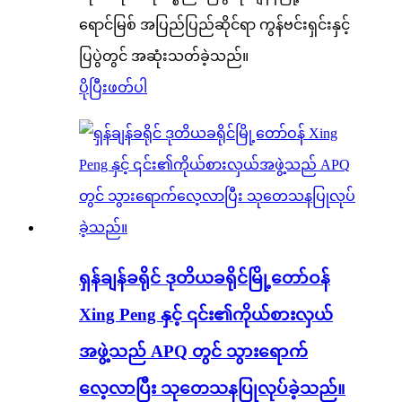
ရောင်မြစ် အပြည်ပြည်ဆိုင်ရာ ကွန်ဗင်းရှင်းနှင့်
ပြပွဲတွင် အဆုံးသတ်ခဲ့သည်။
ပိုပြီးဖတ်ပါ
ရှန်ချန်ခရိုင် ဒုတိယခရိုင်မြို့တော်ဝန်
Xing Peng နှင့် ၎င်း၏ကိုယ်စားလှယ်
အဖွဲ့သည် APQ တွင် သွားရောက်
လေ့လာပြီး သုတေသနပြုလုပ်ခဲ့သည်။