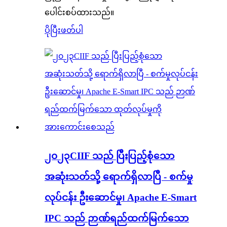
ပေါင်းစပ်ထားသည်။
ပိုပြီးဖတ်ပါ
၂၀၂၃CIIF သည် ပြီးပြည့်စုံသော
အဆုံးသတ်သို့ ရောက်ရှိလာပြီ - စက်မှု
လုပ်ငန်း ဦးဆောင်မှု၊ Apache E-Smart
IPC သည် ဉာဏ်ရည်ထက်မြက်သော