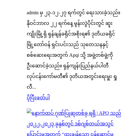
admin မှ ၂၃-၁၂-၂၇ ရက်တွင် ရေးသားခဲ့သည်။
နိုဝင်ဘာလ ၂၂ ရက်နေ့ မွန်းလွဲပိုင်းတွင် ဆူး
ကျိုးမြို့ရှိ ရှန်ချန်ခရိုင်အစိုးရ၏ ဒုတိယခရိုင်
မြို့တော်ဝန် ရှင်းပင်းသည် သုတေသနနှင့်
စစ်ဆေးရေးအတွက် Apqi သို့ အဖွဲ့တစ်ဖွဲ့ကို
ဦးဆောင်ခဲ့သည်။ ရှန်ကျန်းပြည်နယ်ပါတီ
လုပ်ငန်းကော်မတီ၏ ဒုတိယအတွင်းရေးမှူး ရှု
လီ...
ပိုပြီးဖတ်ပါ