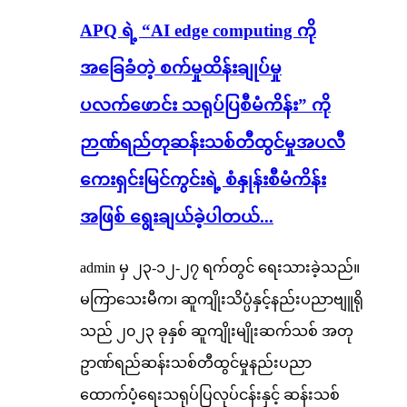
APQ ရဲ့ “AI edge computing ကို
အခြေခံတဲ့ စက်မှုထိန်းချုပ်မှု
ပလက်ဖောင်း သရုပ်ပြစီမံကိန်း” ကို
ဉာဏ်ရည်တုဆန်းသစ်တီထွင်မှုအပလီ
ကေးရှင်းမြင်ကွင်းရဲ့ စံနှုန်းစီမံကိန်း
အဖြစ် ရွေးချယ်ခဲ့ပါတယ်...
admin မှ ၂၃-၁၂-၂၇ ရက်တွင် ရေးသားခဲ့သည်။
မကြာသေးမီက၊ ဆူကျိုးသိပ္ပံနှင့်နည်းပညာဗျူရို
သည် ၂၀၂၃ ခုနှစ် ဆူကျိုးမျိုးဆက်သစ် အတု
ဥာဏ်ရည်ဆန်းသစ်တီထွင်မှုနည်းပညာ
ထောက်ပံ့ရေးသရုပ်ပြလုပ်ငန်းနှင့် ဆန်းသစ်