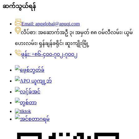
ဆက်သွယ်ရန်
Email: apqglobal@apuqi.com
လိပ်စာ: အဆောက်အဦ ၃၊ အမှတ် ၈၈ ဝမ်လီလမ်း၊ ယွမ်
ဟေးလမ်း၊ ရှန်ချန်ခရိုင်၊ ဆူးကျိုးမြို့
ဖုန်း: +၈၆-၄၀၀-၇၀၂-၇၀၀၂