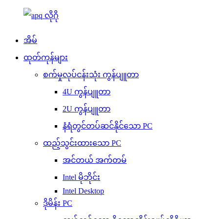
အိမ်
ထုတ်ကုန်များ
စက်မှုလုပ်ငန်းသုံး ကွန်ပျူတာ
4U ကွန်ပျူတာ
2U ကွန်ပျူတာ
နံရံတွင်တပ်ဆင်နိုင်သော PC
ထည့်သွင်းထားသော PC
အင်တယ် အက်တမ်
Intel မိုဘိုင်း
Intel Desktop
ဒိုမိန်း PC