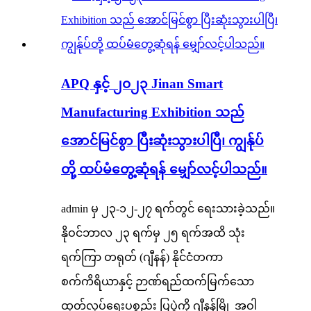
APQ နှင့် ၂၀၂၃ Jinan Smart
Manufacturing Exhibition သည်
အောင်မြင်စွာ ပြီးဆုံးသွားပါပြီ၊ ကျွန်ုပ်
တို့ ထပ်မံတွေ့ဆုံရန် မျှော်လင့်ပါသည်။
admin မှ ၂၃-၁၂-၂၇ ရက်တွင် ရေးသားခဲ့သည်။
နိုဝင်ဘာလ ၂၃ ရက်မှ ၂၅ ရက်အထိ သုံး
ရက်ကြာ တရုတ် (ဂျီနန်) နိုင်ငံတကာ
စက်ကိရိယာနှင့် ဉာဏ်ရည်ထက်မြက်သော
ထုတ်လုပ်ရေးပစ္စည်း ပြပွဲကို ဂျီနန်မြို့ အဝါ