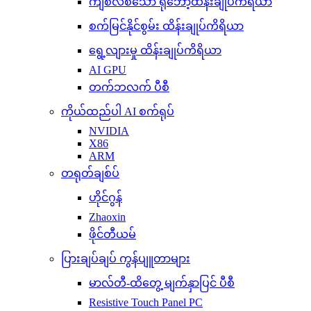
ကျစ်လစ်သော ရိုဘော့ထိန်းချုပ်ကိရိယာ
စက်မြင်နိုင်စွမ်း ထိန်းချုပ်ကိရိယာ
ရွေ့လျားမှု ထိန်းချုပ်ကိရိယာ
AI GPU
တက်ဘလက် ပီစီ
ကိုယ်ထည်ပါ AI စက်ရုပ်
NVIDIA
X86
ARM
တရုတ်ချစ်ပ်
ဟိုင်ဂွန်
Zhaoxin
ဖိုင်တီယမ်
ပြားချပ်ချပ် ကွန်ပျူတာများ
မာလ်တီ-ထိတွေ့ မျက်နှာပြင် ပီစီ
Resistive Touch Panel PC