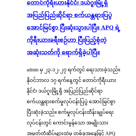
တောင်ကိုရီးယားနိုင်ငံ၊ ဒယ်ဂူးမြို့ရှိ
အပြည်ပြည်ဆိုင်ရာ စက်ယန္တရားပြပွဲ
အောင်မြင်စွာ ပြီးဆုံးသွားပါပြီ။ APQ ရဲ့
ကိုရီးယားခရီးစဉ်ဟာ ပြီးပြည့်စုံတဲ့
အဆုံးသတ်ကို ရောက်ရှိခဲ့ပါပြီ။
admin မှ ၂၃-၁၂-၂၇ ရက်တွင် ရေးသားခဲ့သည်။
နိုဝင်ဘာလ ၁၇ ရက်နေ့တွင် တောင်ကိုရီးယား
နိုင်ငံ၊ ဒယ်ဂူးမြို့ရှိ အပြည်ပြည်ဆိုင်ရာ
စက်ယန္တရားစက်မှုလုပ်ငန်းပြပွဲ အောင်မြင်စွာ
ပြီးဆုံးခဲ့သည်။ စက်မှုလုပ်ငန်းထိန်းချုပ်ရေး
လုပ်ငန်းတွင် ကောင်းမွန်သော အမျိုးသား
အမှတ်တံဆိပ်များထဲမှ တစ်ခုအနေဖြင့် APQ