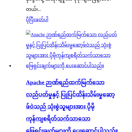
တယ်၊...
ပိုပြီးဖတ်ပါ
Apache ဉာဏ်ရည်ထက်မြက်သော
လည်ပတ်မှုနှင့် ပြုပြင်ထိန်းသိမ်းမှုဆော့
ဖ်ဝဲသည် သုံးစွဲသူများအား ပိုမို
ကုန်ကျစရိတ်သက်သာသော
ဖြေရှင်းချက်များကို ပေးဆောင်ပါသည်။