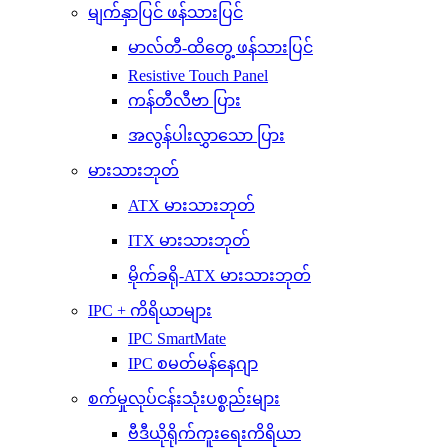
မျက်နှာပြင် ဖန်သားပြင်
မာလ်တီ-ထိတွေ့ ဖန်သားပြင်
Resistive Touch Panel
ကန်တီလီဗာ ပြား
အလွန်ပါးလွှာသော ပြား
မားသားဘုတ်
ATX မားသားဘုတ်
ITX မားသားဘုတ်
မိုက်ခရို-ATX မားသားဘုတ်
IPC + ကိရိယာများ
IPC SmartMate
IPC စမတ်မန်နေဂျာ
စက်မှုလုပ်ငန်းသုံးပစ္စည်းများ
ဗီဒီယိုရိုက်ကူးရေးကိရိယာ