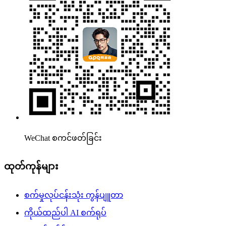
WeChat စကင်ဖတ်ခြင်း
ထုတ်ကုန်များ
စက်မှုလုပ်ငန်းသုံး ကွန်ပျူတာ
ကိုယ်ထည်ပါ AI စက်ရုပ်