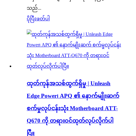
သည်...
ပိုပြီးဖတ်ပါ
ထုတ်ကုန်အသစ်ထွက်ရှိမှု | Unleash
Edge Power၊ APQ ၏ နောက်မျိုးဆက်
စက်မှုလုပ်ငန်းသုံး Motherboard ATT-
Q670 ကို တရားဝင်ထုတ်လုပ်လိုက်ပါ
ပြီ။