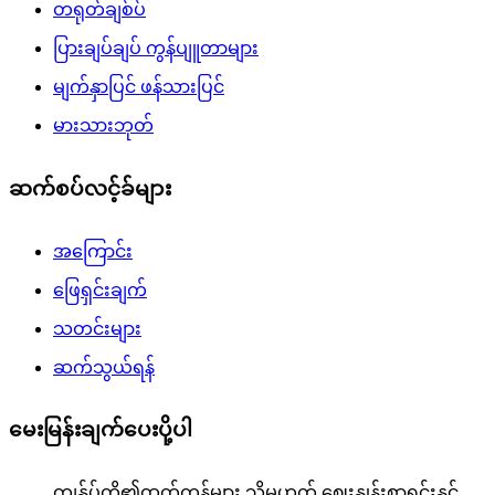
တရုတ်ချစ်ပ်
ပြားချပ်ချပ် ကွန်ပျူတာများ
မျက်နှာပြင် ဖန်သားပြင်
မားသားဘုတ်
ဆက်စပ်လင့်ခ်များ
အကြောင်း
ဖြေရှင်းချက်
သတင်းများ
ဆက်သွယ်ရန်
မေးမြန်းချက်ပေးပို့ပါ
ကျွန်ုပ်တို့၏ထုတ်ကုန်များ သို့မဟုတ် ဈေးနှုန်းစာရင်းနှင့်