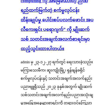
computing ကို အခြေခံထားတဲ့ ဉာဏ်
ရည်ထက်မြက်တဲ့ စက်မှုလုပ်ငန်း
ထိန်းချုပ်မှု ပေါင်းစပ်ပလက်ဖောင်း အပ
လီကေးရှင်း ပရောဂျက်” ကို မျိုးဆက်
သစ် သတင်းအချက်အလက်စာရင်းမှာ
ထည့်သွင်းထားပါတယ်။
admin မှ ၂၃-၁၂-၂၇ ရက်တွင် ရေးသားခဲ့သည်။
မကြာသေးမီက၊ ဆူးကျိုးမြို့၊ ရှန်ချန်ခရိုင်
စက်မှုလုပ်ငန်းနှင့် သတင်းအချက်အလက်နည်း
ပညာဗျူရိုသည် ၂၀၂၃ ခုနှစ်အတွက် မျိုးဆက်
သစ်သတင်းအချက်အလက်နည်းပညာအသုံးချ
မှုအခြေအနေများစာရင်းကို တရားဝင်ကြေညာ