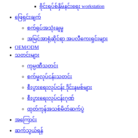
ဗိုင်းရပ်စ်နှိမ်နင်းရေး workstation
ဖြေရှင်းချက်
စက်ရုပ်အသုံးချမှု
အမြင်အာရုံဆိုင်ရာ အပလီကေးရှင်းများ
OEM/ODM
သတင်းများ
ကုမ္ပဏီသတင်း
စက်မှုလုပ်ငန်းသတင်း
စီးပွားရေးလုပ်ငန်း ဒိုင်းနမစ်များ
စီးပွားရေးလုပ်ငန်းဂုဏ်
ထုတ်ကုန်အသစ်မိတ်ဆက်ပွဲ
အကြောင်း
ဆက်သွယ်ရန်