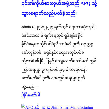
၎င်း၏ကိုယ်စားလှယ်အဖွဲ့သည် APQ သို့
သွားရောက်လည်ပတ်ခဲ့သည်။
admin မှ ၂၃-၁၂-၂၇ ရက်တွင် ရေးသားခဲ့သည်။
ဒီဇင်ဘာလ ၆ ရက်နေ့တွင် ရှန်ချန်ခရိုင်
နိုင်ငံရေးအတိုင်ပင်ခံညီလာခံ၏ ဒုတိယဥက္ကဋ္ဌ
မော်တုန်းဝမ်၊ ခရိုင်နိုင်ငံရေးအတိုင်ပင်ခံ
ညီလာခံ၏ မြို့ပြနှင့် ကျေးလက်ကော်မတီ ညွှန်
ကြားရေးမှူး ဂူကျန်းမင်းနှင့် ပါတီလုပ်ငန်း
ကော်မတီ၏ ဒုတိယအတွင်းရေးမှူး ရှူလီ
တို့သည် ...
ပိုပြီးဖတ်ပါ