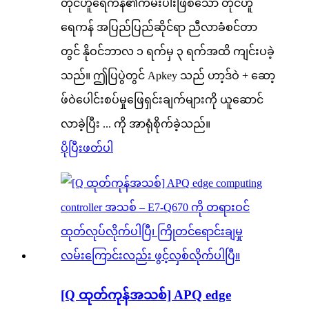
တိုင်ဟူရေကန်၏ကမ်းပါးဖြစ်သော တိုင်ဟူ
ရေကန် အပြည်ပြည်ဆိုင်ရာ ညီလာခံစင်တာ
တွင် နိုဝင်ဘာလ ၁ ရက်မှ ၃ ရက်အထိ ကျင်းပခဲ့
သည်။ ဤပြပွဲတွင် Apkey သည် ဟာ့ဒ်ဝဲ + ဆော့
ဖ်ဝဲပေါင်းစပ်မှုဖြေရှင်းချက်များကို ယူဆောင်
လာခဲ့ပြီး ... ကို အာရုံစိုက်ခဲ့သည်။
ပိုပြီးဖတ်ပါ
[Q ထုတ်ကုန်အသစ်] APQ edge