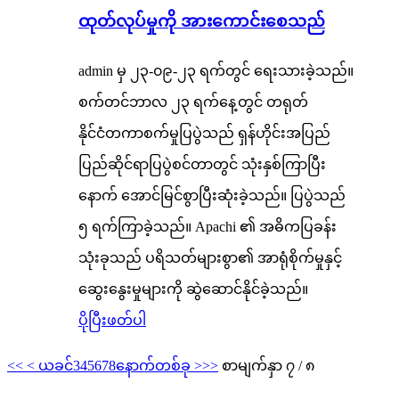
ထုတ်လုပ်မှုကို အားကောင်းစေသည်
admin မှ ၂၃-၀၉-၂၃ ရက်တွင် ရေးသားခဲ့သည်။
စက်တင်ဘာလ ၂၃ ရက်နေ့တွင် တရုတ်
နိုင်ငံတကာစက်မှုပြပွဲသည် ရှန်ဟိုင်းအပြည်
ပြည်ဆိုင်ရာပြပွဲစင်တာတွင် သုံးနှစ်ကြာပြီး
နောက် အောင်မြင်စွာပြီးဆုံးခဲ့သည်။ ပြပွဲသည်
၅ ရက်ကြာခဲ့သည်။ Apachi ၏ အဓိကပြခန်း
သုံးခုသည် ပရိသတ်များစွာ၏ အာရုံစိုက်မှုနှင့်
ဆွေးနွေးမှုများကို ဆွဲဆောင်နိုင်ခဲ့သည်။
ပိုပြီးဖတ်ပါ
<<
< ယခင်
3
4
5
6
7
8
နောက်တစ်ခု >
>>
စာမျက်နှာ ၇ / ၈