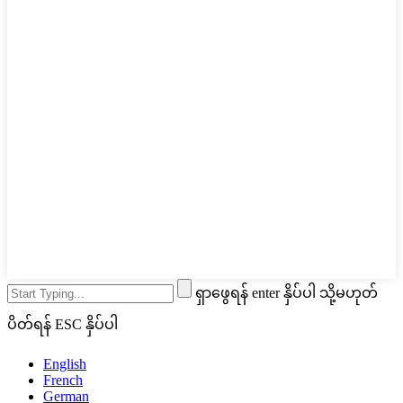
ရှာဖွေရန် enter နှိပ်ပါ သို့မဟုတ်
ပိတ်ရန် ESC နှိပ်ပါ
English
French
German