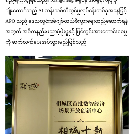
ရည်ကြောင့်ဖြစ်သည်။ Xiangcheng ခရိုင်မှ အာရုံစိုက်ပြုစု
ပျိုးထောင်သည့် AI ဆန်းသစ်တီထွင်မှုလုပ်ငန်းတစ်ခုအနေဖြင့်
APQ သည် ဒေသတွင်းဒစ်ဂျစ်တယ်စီးပွားရေးတည်ဆောက်ရန်
အတွက် အဓိကနည်းပညာပံ့ပိုးမှုနှင့် မြင်ကွင်းအားကောင်းစေမှု
ကို ဆက်လက်ပေးအပ်သွားမည်ဖြစ်သည်။