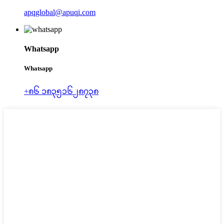
apqglobal@apuqi.com
Whatsapp
Whatsapp
+၈၆ ၁၈၃၅၁၆၂၈၇၃၈