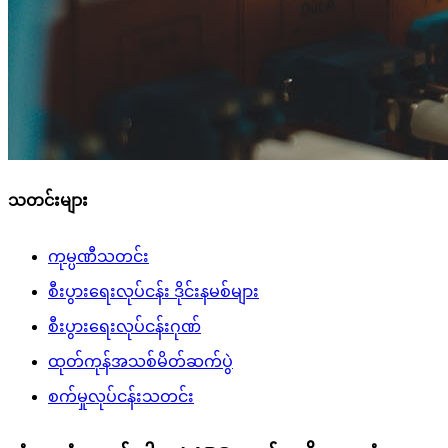
သတင်းများ
ကုမ္ပဏီသတင်း
စီးပွားရေးလုပ်ငန်း ဒိုင်းနမစ်များ
စီးပွားရေးလုပ်ငန်းဂုဏ်
ထုတ်ကုန်အသစ်မိတ်ဆက်ပွဲ
စက်မှုလုပ်ငန်းသတင်း