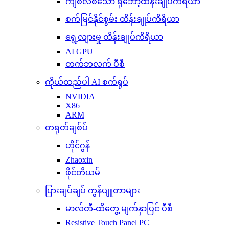
ကျစ်လစ်သော ရိုဘော့ထိန်းချုပ်ကိရိယာ
စက်မြင်နိုင်စွမ်း ထိန်းချုပ်ကိရိယာ
ရွေ့လျားမှု ထိန်းချုပ်ကိရိယာ
AI GPU
တက်ဘလက် ပီစီ
ကိုယ်ထည်ပါ AI စက်ရုပ်
NVIDIA
X86
ARM
တရုတ်ချစ်ပ်
ဟိုင်ဂွန်
Zhaoxin
ဖိုင်တီယမ်
ပြားချပ်ချပ် ကွန်ပျူတာများ
မာလ်တီ-ထိတွေ့ မျက်နှာပြင် ပီစီ
Resistive Touch Panel PC