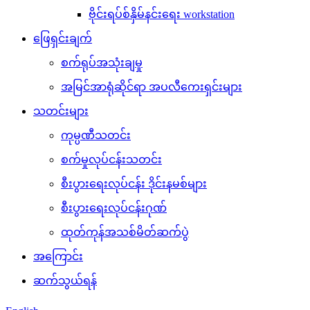
ဗိုင်းရပ်စ်နှိမ်နင်းရေး workstation
ဖြေရှင်းချက်
စက်ရုပ်အသုံးချမှု
အမြင်အာရုံဆိုင်ရာ အပလီကေးရှင်းများ
သတင်းများ
ကုမ္ပဏီသတင်း
စက်မှုလုပ်ငန်းသတင်း
စီးပွားရေးလုပ်ငန်း ဒိုင်းနမစ်များ
စီးပွားရေးလုပ်ငန်းဂုဏ်
ထုတ်ကုန်အသစ်မိတ်ဆက်ပွဲ
အကြောင်း
ဆက်သွယ်ရန်