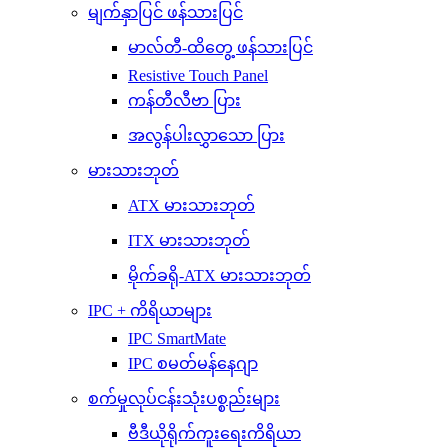
မျက်နှာပြင် ဖန်သားပြင်
မာလ်တီ-ထိတွေ့ ဖန်သားပြင်
Resistive Touch Panel
ကန်တီလီဗာ ပြား
အလွန်ပါးလွှာသော ပြား
မားသားဘုတ်
ATX မားသားဘုတ်
ITX မားသားဘုတ်
မိုက်ခရို-ATX မားသားဘုတ်
IPC + ကိရိယာများ
IPC SmartMate
IPC စမတ်မန်နေဂျာ
စက်မှုလုပ်ငန်းသုံးပစ္စည်းများ
ဗီဒီယိုရိုက်ကူးရေးကိရိယာ