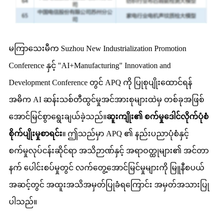
မကြာသေးမီက Suzhou New Industrialization Promotion
Conference နှင့် "AI+Manufacturing" Innovation and
Development Conference တွင် APQ ကို ပြုစုပျိုးထောင်ရန်
အဓိက AI ဆန်းသစ်တီထွင်မှုအင်အားစုများထဲမှ တစ်ခုအဖြစ်
အောင်မြင်စွာရွေးချယ်ခဲ့သည်။
ဆူးကျိုး၏ စက်မှုဒေါင်လိုက်ပုံစံ
စိုက်ပျိုးမှုစာရင်း
။ ဤသည်မှာ APQ ၏ နည်းပညာပုံစံနှင့်
စက်မှုလုပ်ငန်းဆိုင်ရာ အသိဉာဏ်နှင့် အရာဝတ္ထုများ၏ အင်တာ
နက် ပေါင်းစပ်မှုတွင် လက်တွေ့အောင်မြင်မှုများကို မြူနီစပယ်
အဆင့်တွင် အထူးအသိအမှတ်ပြုခံရကြောင်း အမှတ်အသားပြု
ပါသည်။