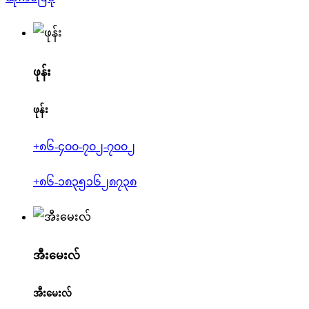
ဖုန်း
ဖုန်း
+၈၆-၄၀၀-၇၀၂-၇၀၀၂
+၈၆-၁၈၃၅၁၆၂၈၇၃၈
အီးမေးလ်
အီးမေးလ်