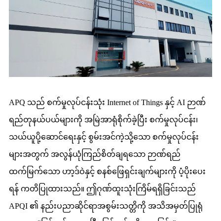
APQ သည် စက်မှုလုပ်ငန်းသုံး Internet of Things နှင့် AI ဉာဏ်
ရည်တုနယ်ပယ်များကို အမြဲအာရုံစိုက်ခဲ့ပြီး စက်မှုလုပ်ငန်း၊
သယ်ယူပို့ဆောင်ရေးနှင့် စွမ်းအင်ကဲ့သို့သော စက်မှုလုပ်ငန်း
များအတွက် အလွန်ယုံကြည်စိတ်ချရသော ဉာဏ်ရည်
ထက်မြက်သော ဟာ့ဒ်ဝဲနှင့် စနစ်ဖြေရှင်းချက်များကို ပံ့ပိုးပေး
ရန် ကတိပြုထားသည်။ ဤဂုဏ်ထူးသုံးကြိမ်ရရှိခြင်းသည်
APQI ၏ နည်းပညာဆိုင်ရာအစွမ်းသတ္တိကို အသိအမှတ်ပြုရုံ