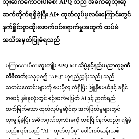
သုံးဆကံကောင်းပါစေ! APQ သည် အဓိကဆုသုံးဆု
ဆက်တိုက်ရရှိခဲ့ပြီး AI+ ထုတ်လုပ်မှုလမ်းကြောင်းတွင်
နက်ရှိုင်းစွာထိုးဖောက်ဝင်ရောက်မှုအတွက် ထပ်မံ
အသိအမှတ်ပြုခံရသည်
မကြာသေးမီက၊
ဆူးကျိုး APQ IoT သိပ္ပံနှင့်နည်းပညာကုမ္ပဏီ
လီမိတက်
(ယခုမှစ၍ "APQ" ဟုရည်ညွှန်းသည်) သည်
သတင်းကောင်းများကို ပေးပို့လျက်ရှိပြီး မြူနီစပယ်နှင့် ခရိုင်
အဆင့် နှစ်ခုလုံးတွင် စဉ်ဆက်မပြတ် AI နှင့် ဉာဏ်ရည်
ထက်မြက်သော ထုတ်လုပ်မှုဆိုင်ရာ အကဲဖြတ်မှုများတွင်
ထူးချွန်ခဲ့ပြီး အဓိကဂုဏ်ထူးသုံးခုကို တစ်ပြိုင်နက်တည်း ရရှိခဲ့
သည်။ ၎င်းသည် "AI + ထုတ်လုပ်မှု" ပေါင်းစပ်ဆန်းသစ်