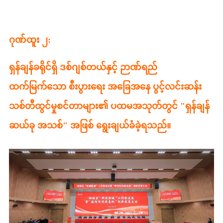
ဂုဏ်ထူး ၂:
ရှန်ချန်ခရိုင်ရှိ ဒစ်ဂျစ်တယ်နှင့် ဉာဏ်ရည်
ထက်မြက်သော စီးပွားရေး အခြေအနေ ပွင့်လင်းဆန်း
သစ်တီထွင်မှုစင်တာများ၏ ပထမအသုတ်တွင် "ရှန်ချန်
ဆယ်ခု အသစ်" အဖြစ် ရွေးချယ်ခံခဲ့ရသည်။