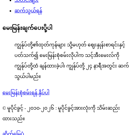
သတင်းများ
ဆက်သွယ်ရန်
မေးမြန်းချက်ပေးပို့ပါ
ကျွန်ုပ်တို့၏ထုတ်ကုန်များ သို့မဟုတ် ဈေးနှုန်းစာရင်းနှင့်
ပတ်သက်၍ မေးမြန်းစုံစမ်းလိုပါက သင့်အီးမေးလ်ကို
ကျွန်ုပ်တို့ထံ ချန်ထားခဲ့ပါ၊ ကျွန်ုပ်တို့ ၂၄ နာရီအတွင်း ဆက်
သွယ်ပါမည်။
မေးမြန်းစုံစမ်းရန် နှိပ်ပါ
© မူပိုင်ခွင့် - ၂၀၁၀-၂၀၂၆ : မူပိုင်ခွင့်အားလုံးကို သိမ်းဆည်း
ထားသည်။
ဆိုက်မြေပုံ