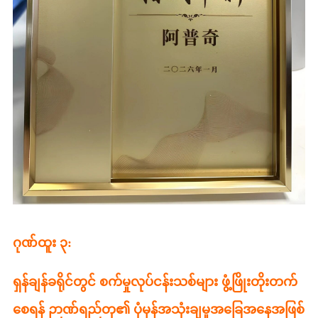
ဂုဏ်ထူး ၃:
ရှန်ချန်ခရိုင်တွင် စက်မှုလုပ်ငန်းသစ်များ ဖွံ့ဖြိုးတိုးတက်
စေရန် ဉာဏ်ရည်တု၏ ပုံမှန်အသုံးချမှုအခြေအနေအဖြစ်