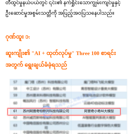
တီထွင်မှုနယ်ပယ်တွင် ၎င်း၏ နက်ရှိုင်းသောကျွမ်းကျင်မှုနှင့်
ဦးဆောင်မှုအစွမ်းသတ္တိကို အပြည့်အဝပြသနေပါသည်။
ဂုဏ်ထူး ၁:
ဆူးကျိုး၏ "AI + ထုတ်လုပ်မှု" Three 100 စာရင်း
အတွက် ရွေးချယ်ခံခဲ့ရသည်