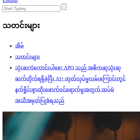
English
သတင်းများ
အိမ်
သတင်းများ
သုံးဆကံကောင်းပါစေ! APQ သည် အဓိကဆုသုံးဆု
ဆက်တိုက်ရရှိခဲ့ပြီး AI+ ထုတ်လုပ်မှုလမ်းကြောင်းတွင်
နက်ရှိုင်းစွာထိုးဖောက်ဝင်ရောက်မှုအတွက် ထပ်မံ
အသိအမှတ်ပြုခံရသည်