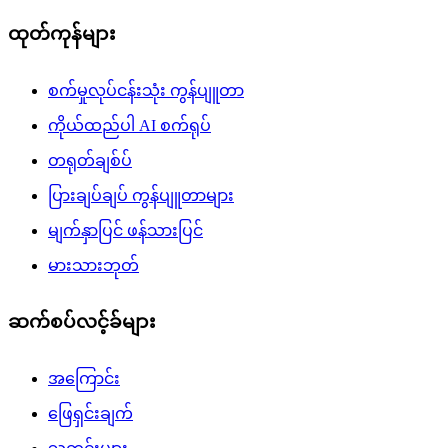
ထုတ်ကုန်များ
စက်မှုလုပ်ငန်းသုံး ကွန်ပျူတာ
ကိုယ်ထည်ပါ AI စက်ရုပ်
တရုတ်ချစ်ပ်
ပြားချပ်ချပ် ကွန်ပျူတာများ
မျက်နှာပြင် ဖန်သားပြင်
မားသားဘုတ်
ဆက်စပ်လင့်ခ်များ
အကြောင်း
ဖြေရှင်းချက်