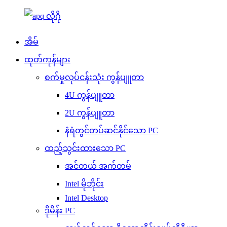
အိမ်
ထုတ်ကုန်များ
စက်မှုလုပ်ငန်းသုံး ကွန်ပျူတာ
4U ကွန်ပျူတာ
2U ကွန်ပျူတာ
နံရံတွင်တပ်ဆင်နိုင်သော PC
ထည့်သွင်းထားသော PC
အင်တယ် အက်တမ်
Intel မိုဘိုင်း
Intel Desktop
ဒိုမိန်း PC