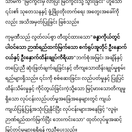
သာမက "မြင်ကွင်းမှ လာပြီး မြင်ကွင်းသို့ သွားခြင်း" ဟူသော
၎င်း၏ သုတေသနနှင့် ဖွံ့ဖြိုးတိုးတက်ရေး အတွေးအခေါ်ကို
လည်း အသိအမှတ်ပြုခြင်း ဖြစ်သည်။
ကုမ္ပဏီသည် လွတ်လပ်စွာ တီထွင်ထားသော
"ခန္ဓာကိုယ်တွင်
ပါဝင်သော ဉာဏ်ရည်ထက်မြက်သော စက်ရုပ်အူတိုင် ဦးနှောက်
ငယ်နှင့် ဦးနှောက်ထိန်းချုပ်ကိရိယာ"
ဘက်စုံအမြင်၊ အချိန်နှင့်
တပြေးညီ ဆုံးဖြတ်ချက်ချခြင်းနှင့် တိကျသောထိန်းချုပ်မှုစွမ်း
ရည်များရှိသည်။ ၎င်းကို စစ်ဆေးခြင်း၊ လည်ပတ်မှုနှင့် ပြုပြင်
ထိန်းသိမ်းမှုနှင့် ကိုင်တွယ်ခြင်းကဲ့သို့သော မြင့်မားသောတိကျမှု
ရှိသော လုပ်ငန်းလည်ပတ်မှုအခြေအနေများတွင် ကျယ်
ကျယ်ပြန့်ပြန့်အသုံးပြုနိုင်ပြီး လုပ်ငန်းများအနေဖြင့် "လူမဲ့၊
ဉာဏ်ရည်ထက်မြက်ပြီး ဘေးကင်းသော" ထုတ်လုပ်မှုအဆင့်
မြှင့်တင်မှုများရရှိရန် ကူညီပေးသည်။