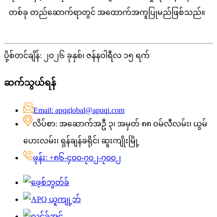
တစ်ခု တည်ဆောက်ရာတွင် အထောက်အကူပြုမည်ဖြစ်သည်။
ပို့စ်တင်ချိန်: ၂၀၂၆ ခုနှစ်၊ ဇန်နဝါရီလ ၁၅ ရက်
ဆက်သွယ်ရန်
Email: apqglobal@apuqi.com
လိပ်စာ: အဆောက်အဦ ၃၊ အမှတ် ၈၈ ဝမ်လီလမ်း၊ ယွမ်
ဟေးလမ်း၊ ရှန်ချန်ခရိုင်၊ ဆူးကျိုးမြို့
ဖုန်း: +၈၆-၄၀၀-၇၀၂-၇၀၀၂