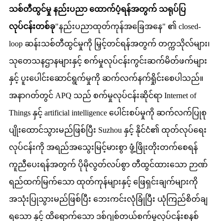
သစ်တီထွင်မှု နည်းပညာ ထောက်ပံ့ရန်အတွက် သရုပ်ပြ
လုပ်ငန်းတစ်ခု
"နည်းပညာထုတ်ကုန်အခြေအနေ" ၏ closed-
loop ဆန်းသစ်တီထွင်မှုကို မြှင့်တင်ရန်အတွက် တက္ကသိုလ်များ၊
သုတေသနဌာနများနှင့် စက်မှုလုပ်ငန်းကွင်းဆက်မိတ်ဖက်များ
နှင့် ပူးပေါင်းဆောင်ရွက်မှုကို ဆက်လက်နက်ရှိုင်းစေပါသည်။
အနာဂတ်တွင် APQ သည် စက်မှုလုပ်ငန်းဆိုင်ရာ Internet of
Things နှင့် artificial intelligence ပေါင်းစပ်မှုကို ဆက်လက်ပြုစု
ပျိုးထောင်သွားမည်ဖြစ်ပြီး Suzhou နှင့် နိုင်ငံ၏ ထုတ်လုပ်ရေး
လုပ်ငန်းကို အရည်အသွေးမြင့်မားစွာ ဖွံ့ဖြိုးတိုးတက်စေရန်
ကူညီပေးရန်အတွက် ပိုမိုလွတ်လပ်စွာ တီထွင်ထားသော ဉာဏ်
ရည်ထက်မြက်သော ထုတ်ကုန်များနှင့် ဖြေရှင်းချက်များကို
အသုံးပြုသွားမည်ဖြစ်ပြီး ဘေးကင်းလုံခြုံပြီး ယုံကြည်စိတ်ချ
ရသော နှင့် ထိရောက်သော ဒစ်ဂျစ်တယ်စက်မှုလုပ်ငန်းစနစ်