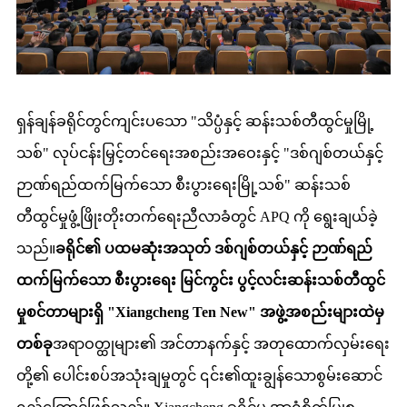
ရှန်ချန်ခရိုင်တွင်ကျင်းပသော "သိပ္ပံနှင့် ဆန်းသစ်တီထွင်မှုမြို့
သစ်" လုပ်ငန်းမြှင့်တင်ရေးအစည်းအဝေးနှင့် "ဒစ်ဂျစ်တယ်နှင့်
ဉာဏ်ရည်ထက်မြက်သော စီးပွားရေးမြို့သစ်" ဆန်းသစ်
တီထွင်မှုဖွံ့ဖြိုးတိုးတက်ရေးညီလာခံတွင် APQ ကို ရွေးချယ်ခဲ့
သည်။
ခရိုင်၏ ပထမဆုံးအသုတ် ဒစ်ဂျစ်တယ်နှင့် ဉာဏ်ရည်
ထက်မြက်သော စီးပွားရေး မြင်ကွင်း ပွင့်လင်းဆန်းသစ်တီထွင်
မှုစင်တာများရှိ "Xiangcheng Ten New" အဖွဲ့အစည်းများထဲမှ
တစ်ခု
အရာဝတ္ထုများ၏ အင်တာနက်နှင့် အတုထောက်လှမ်းရေး
တို့၏ ပေါင်းစပ်အသုံးချမှုတွင် ၎င်း၏ထူးချွန်သောစွမ်းဆောင်