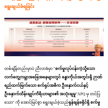
ရွေးချယ်ခံရခြင်း
တစ်ချိန်တည်းမှာပဲ ညီလာခံမှာ "
စက်မှုလုပ်ငန်းကဲ့သို့သော
လက်တွေ့ကမ္ဘာအခြေအနေများတွင် ခန္ဓာကိုယ်အတွင်းရှိ ဉာဏ်
ရည်ထက်မြက်သော စက်ရုပ်အဓိက ဦးနှောက်ငယ်နှင့်
ဦးနှောက်ထိန်းချုပ်ကိရိယာများ၏ အသုံးချမှု
"APQ မှ တင်ပြ
သော" ကို အောင်မြင်စွာ ရွေးချယ်ခဲ့သည်
ရှန်ချန်ခရိုင်ရှိ စက်မှု