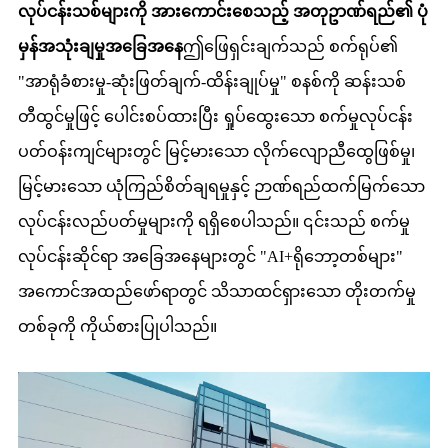
လုပ်ငန်းသစ်များကို အားကောင်းစေသည့် အတုဥာဏ်ရည်၏ ပုံ
မှန်အသုံးချမှုအခြေအနေ
ဤဖြေရှင်းချက်သည် စက်ရုပ်၏
"အာရုံခံစားမှု-ဆုံးဖြတ်ချက်-ထိန်းချုပ်မှု" စနစ်ကို ဆန်းသစ်
တီထွင်မှုဖြင့် ပေါင်းစပ်ထားပြီး ရှုပ်ထွေးသော စက်မှုလုပ်ငန်း
ပတ်ဝန်းကျင်များတွင် မြင့်မားသော လိုက်လျောညီထွေဖြစ်မှု၊
မြင့်မားသော ယုံကြည်စိတ်ချရမှုနှင့် ဉာဏ်ရည်ထက်မြက်သော
လုပ်ငန်းလည်ပတ်မှုများကို ရရှိစေပါသည်။ ၎င်းသည် စက်မှု
လုပ်ငန်းဆိုင်ရာ အခြေအနေများတွင် "AI+ရိုဘော့တစ်များ"
အကောင်အထည်ဖော်ရာတွင် သိသာထင်ရှားသော တိုးတက်မှု
တစ်ခုကို ကိုယ်စားပြုပါသည်။