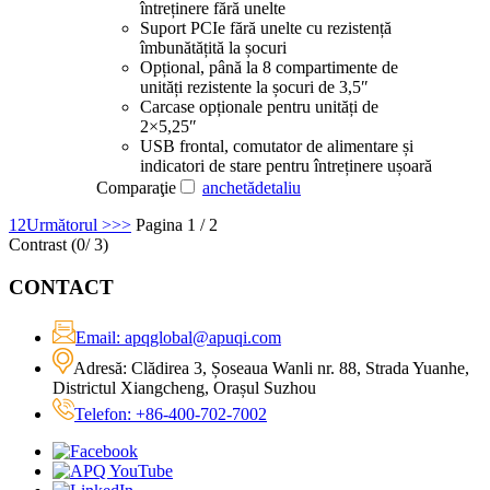
întreținere fără unelte
Suport PCIe fără unelte cu rezistență
îmbunătățită la șocuri
Opțional, până la 8 compartimente de
unități rezistente la șocuri de 3,5″
Carcase opționale pentru unități de
2×5,25″
USB frontal, comutator de alimentare și
indicatori de stare pentru întreținere ușoară
Comparaţie
anchetă
detaliu
1
2
Următorul >
>>
Pagina 1 / 2
Contrast (
0
/ 3)
CONTACT
Email: apqglobal@apuqi.com
Adresă: Clădirea 3, Șoseaua Wanli nr. 88, Strada Yuanhe,
Districtul Xiangcheng, Orașul Suzhou
Telefon: +86-400-702-7002