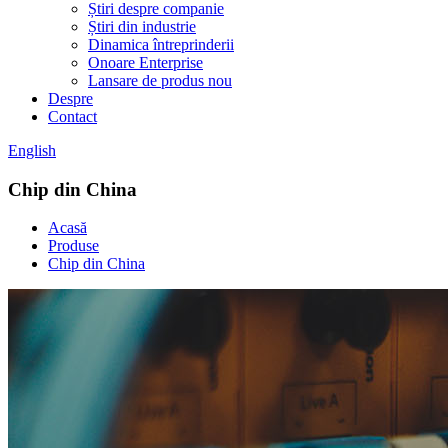
Știri despre companie
Știri din industrie
Dinamica întreprinderii
Onoare Enterprise
Lansare de produs nou
Despre
Contact
English
Chip din China
Acasă
Produse
Chip din China