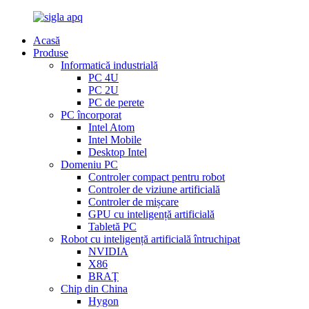
Acasă
Produse
Informatică industrială
PC 4U
PC 2U
PC de perete
PC încorporat
Intel Atom
Intel Mobile
Desktop Intel
Domeniu PC
Controler compact pentru robot
Controler de viziune artificială
Controler de mișcare
GPU cu inteligență artificială
Tabletă PC
Robot cu inteligență artificială întruchipat
NVIDIA
X86
BRAŢ
Chip din China
Hygon