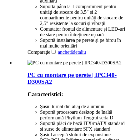
auxiliară
Suportă până la 1 compartiment pentru
unități de stocare de 3,5″ și 2
compartimente pentru unități de stocare de
2,5″ rezistente la șocuri și vibrații
Comutator frontal de alimentare și LED-uri
de stare pentru întreținere ușoară
Suportă instalarea pe perete și pe birou în
mai multe orientări
Comparaţie
anchetă
detaliu
PC cu montare pe perete | IPC340-
D300SA2
Caracteristici:
Șasiu turnat din aliaj de aluminiu
Suportă procesoare desktop de înaltă
performanță Phytium Tengrui seria D
Suportă plăci de bază ITX/mATX standard
și surse de alimentare SFX standard
Șasiul acceptă sloturi de expansiune