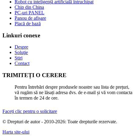
Robot cu inteligență artificială întruchipat
Chip din China
PC-uri PANEL
Panou de afișare
Placă de bază
Linkuri conexe
Despre
Soluţie
Ştiri
Contact
TRIMITEȚI O CERERE
Pentru întrebări despre produsele noastre sau lista de prețuri,
vă rugăm să ne lăsați adresa dvs. de e-mail și vă vom contacta
în termen de 24 de ore.
Faceți clic pentru o solicitare
© Drepturi de autor - 2010-2026: Toate drepturile rezervate.
Harta site-ului