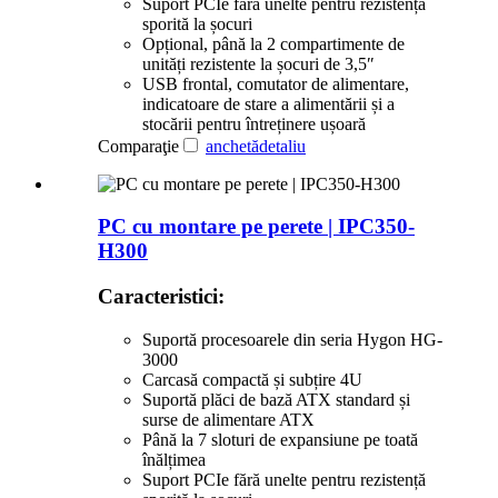
Suport PCIe fără unelte pentru rezistență
sporită la șocuri
Opțional, până la 2 compartimente de
unități rezistente la șocuri de 3,5″
USB frontal, comutator de alimentare,
indicatoare de stare a alimentării și a
stocării pentru întreținere ușoară
Comparaţie
anchetă
detaliu
PC cu montare pe perete | IPC350-
H300
Caracteristici:
Suportă procesoarele din seria Hygon HG-
3000
Carcasă compactă și subțire 4U
Suportă plăci de bază ATX standard și
surse de alimentare ATX
Până la 7 sloturi de expansiune pe toată
înălțimea
Suport PCIe fără unelte pentru rezistență