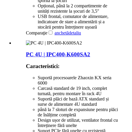
sporită la șocuri
Opțional, până la 2 compartimente de
unități rezistente la șocuri de 3,5″
USB frontal, comutator de alimentare,
indicatoare de stare a alimentării și a
stocării pentru întreținere ușoară
Comparaţie
anchetă
detaliu
PC 4U | IPC400-K600SA2
Caracteristici:
Suportă procesoarele Zhaoxin KX seria
6000
Carcasă standard de 19 inch, complet
turnată, pentru montare în rack 4U
Suportă plăci de bază ATX standard și
surse de alimentare 4U standard
până la 7 sloturi de expansiune pentru plăci
de înălțime completă
Design ușor de utilizat, ventilator frontal cu
întreținere fără unelte
Suport PCIe fără unelte cu rezistență