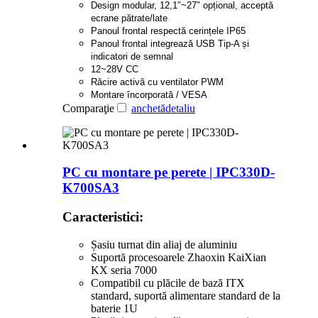
Design modular, 12,1″~27″ opțional, acceptă
ecrane pătrate/late
Panoul frontal respectă cerințele IP65
Panoul frontal integrează USB Tip-A și
indicatori de semnal
12~28V CC
Răcire activă cu ventilator PWM
Montare încorporată / VESA
Comparaţie
anchetă
detaliu
PC cu montare pe perete | IPC330D-
K700SA3
Caracteristici:
Șasiu turnat din aliaj de aluminiu
Suportă procesoarele Zhaoxin KaiXian
KX seria 7000
Compatibil cu plăcile de bază ITX
standard, suportă alimentare standard de la
baterie 1U