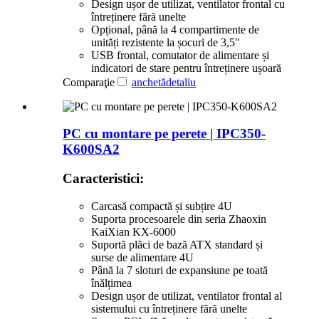
Design ușor de utilizat, ventilator frontal cu
întreținere fără unelte
Opțional, până la 4 compartimente de
unități rezistente la șocuri de 3,5″
USB frontal, comutator de alimentare și
indicatori de stare pentru întreținere ușoară
Comparaţie
anchetă
detaliu
PC cu montare pe perete | IPC350-
K600SA2
Caracteristici:
Carcasă compactă și subțire 4U
Suporta procesoarele din seria Zhaoxin
KaiXian KX-6000
Suportă plăci de bază ATX standard și
surse de alimentare 4U
Până la 7 sloturi de expansiune pe toată
înălțimea
Design ușor de utilizat, ventilator frontal al
sistemului cu întreținere fără unelte