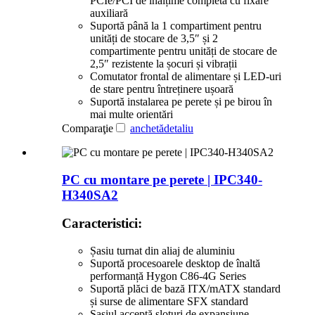
PCIe/PCI de înălțime completă cu fixare
auxiliară
Suportă până la 1 compartiment pentru
unități de stocare de 3,5″ și 2
compartimente pentru unități de stocare de
2,5″ rezistente la șocuri și vibrații
Comutator frontal de alimentare și LED-uri
de stare pentru întreținere ușoară
Suportă instalarea pe perete și pe birou în
mai multe orientări
Comparaţie
anchetă
detaliu
PC cu montare pe perete | IPC340-
H340SA2
Caracteristici:
Șasiu turnat din aliaj de aluminiu
Suportă procesoarele desktop de înaltă
performanță Hygon C86-4G Series
Suportă plăci de bază ITX/mATX standard
și surse de alimentare SFX standard
Șasiul acceptă sloturi de expansiune