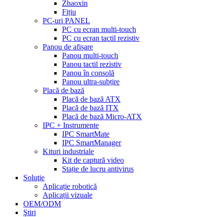
Zhaoxin
Fițiu
PC-uri PANEL
PC cu ecran multi-touch
PC cu ecran tactil rezistiv
Panou de afișare
Panou multi-touch
Panou tactil rezistiv
Panou în consolă
Panou ultra-subțire
Placă de bază
Placă de bază ATX
Placă de bază ITX
Placă de bază Micro-ATX
IPC + Instrumente
IPC SmartMate
IPC SmartManager
Kituri industriale
Kit de captură video
Stație de lucru antivirus
Soluţie
Aplicație robotică
Aplicații vizuale
OEM/ODM
Ştiri