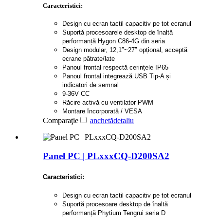
Caracteristici:
Design cu ecran tactil capacitiv pe tot ecranul
Suportă procesoarele desktop de înaltă
performanță Hygon C86-4G din seria
Design modular, 12,1″~27″ opțional, acceptă
ecrane pătrate/late
Panoul frontal respectă cerințele IP65
Panoul frontal integrează USB Tip-A și
indicatori de semnal
9-36V CC
Răcire activă cu ventilator PWM
Montare încorporată / VESA
Comparaţie
anchetă
detaliu
Panel PC | PLxxxCQ-D200SA2
Caracteristici:
Design cu ecran tactil capacitiv pe tot ecranul
Suportă procesoare desktop de înaltă
performanță Phytium Tengrui seria D