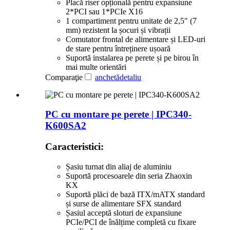
Placă riser opțională pentru expansiune
2*PCI sau 1*PCIe X16
1 compartiment pentru unitate de 2,5″ (7
mm) rezistent la șocuri și vibrații
Comutator frontal de alimentare și LED-uri
de stare pentru întreținere ușoară
Suportă instalarea pe perete și pe birou în
mai multe orientări
Comparaţie
anchetă
detaliu
PC cu montare pe perete | IPC340-
K600SA2
Caracteristici:
Șasiu turnat din aliaj de aluminiu
Suportă procesoarele din seria Zhaoxin
KX
Suportă plăci de bază ITX/mATX standard
și surse de alimentare SFX standard
Șasiul acceptă sloturi de expansiune
PCIe/PCI de înălțime completă cu fixare