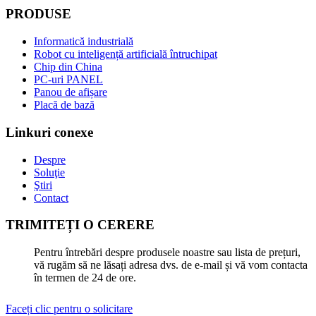
PRODUSE
Informatică industrială
Robot cu inteligență artificială întruchipat
Chip din China
PC-uri PANEL
Panou de afișare
Placă de bază
Linkuri conexe
Despre
Soluţie
Ştiri
Contact
TRIMITEȚI O CERERE
Pentru întrebări despre produsele noastre sau lista de prețuri,
vă rugăm să ne lăsați adresa dvs. de e-mail și vă vom contacta
în termen de 24 de ore.
Faceți clic pentru o solicitare