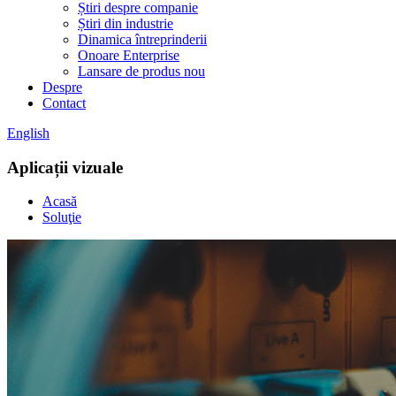
Știri despre companie
Știri din industrie
Dinamica întreprinderii
Onoare Enterprise
Lansare de produs nou
Despre
Contact
English
Aplicații vizuale
Acasă
Soluţie