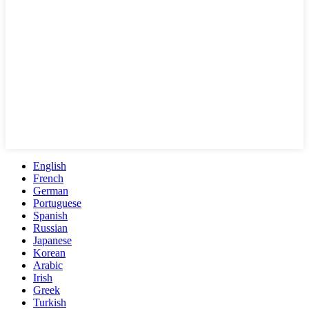
English
French
German
Portuguese
Spanish
Russian
Japanese
Korean
Arabic
Irish
Greek
Turkish