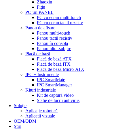
Zhaoxin
Fițiu
PC-uri PANEL
PC cu ecran multi-touch
PC cu ecran tactil rezistiv
Panou de afișare
Panou multi-touch
Panou tactil rezistiv
Panou în consolă
Panou ultra-subțire
Placă de bază
Placă de bază ATX
Placă de bază ITX
Placă de bază Micro-ATX
IPC + Instrumente
IPC SmartMate
IPC SmartManager
Kituri industriale
Kit de captură video
Stație de lucru antivirus
Soluţie
Aplicație robotică
Aplicații vizuale
OEM/ODM
Ştiri