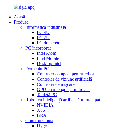
Acasă
Produse
Informatică industrială
PC 4U
PC 2U
PC de perete
PC încorporat
Intel Atom
Intel Mobile
Desktop Intel
Domeniu PC
Controler compact pentru robot
Controler de viziune artificială
Controler de mișcare
GPU cu inteligență artificială
Tabletă PC
Robot cu inteligență artificială întruchipat
NVIDIA
X86
BRAŢ
Chip din China
Hygon