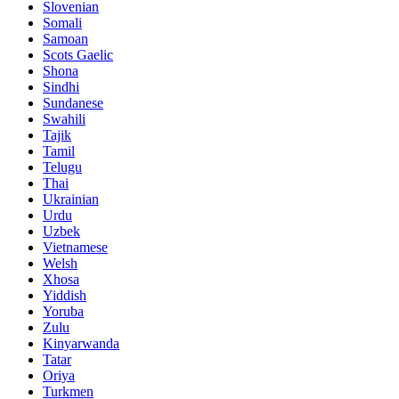
Slovenian
Somali
Samoan
Scots Gaelic
Shona
Sindhi
Sundanese
Swahili
Tajik
Tamil
Telugu
Thai
Ukrainian
Urdu
Uzbek
Vietnamese
Welsh
Xhosa
Yiddish
Yoruba
Zulu
Kinyarwanda
Tatar
Oriya
Turkmen