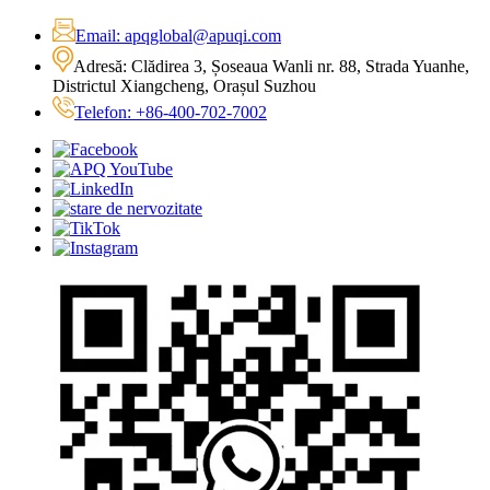
Email: apqglobal@apuqi.com
Adresă: Clădirea 3, Șoseaua Wanli nr. 88, Strada Yuanhe,
Districtul Xiangcheng, Orașul Suzhou
Telefon: +86-400-702-7002