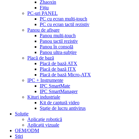
Zhaoxin
Fițiu
PC-uri PANEL
PC cu ecran multi-touch
PC cu ecran tactil rezistiv
Panou de afișare
Panou multi-touch
Panou tactil rezistiv
Panou în consolă
Panou ultra-subțire
Placă de bază
Placă de bază ATX
Placă de bază ITX
Placă de bază Micro-ATX
IPC + Instrumente
IPC SmartMate
IPC SmartManager
Kituri industriale
Kit de captură video
Stație de lucru antivirus
Soluţie
Aplicație robotică
Aplicații vizuale
OEM/ODM
Ştiri