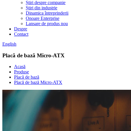
Știri despre companie
Știri din industrie
Dinamica întreprinderii
Onoare Enterprise
Lansare de produs nou
Despre
Contact
English
Placă de bază Micro-ATX
Acasă
Produse
Placă de bază
Placă de bază Micro-ATX