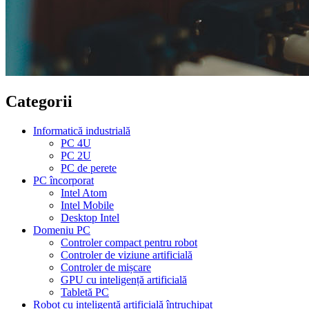
Categorii
Informatică industrială
PC 4U
PC 2U
PC de perete
PC încorporat
Intel Atom
Intel Mobile
Desktop Intel
Domeniu PC
Controler compact pentru robot
Controler de viziune artificială
Controler de mișcare
GPU cu inteligență artificială
Tabletă PC
Robot cu inteligență artificială întruchipat