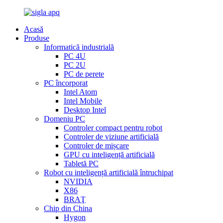
Acasă
Produse
Informatică industrială
PC 4U
PC 2U
PC de perete
PC încorporat
Intel Atom
Intel Mobile
Desktop Intel
Domeniu PC
Controler compact pentru robot
Controler de viziune artificială
Controler de mișcare
GPU cu inteligență artificială
Tabletă PC
Robot cu inteligență artificială întruchipat
NVIDIA
X86
BRAŢ
Chip din China
Hygon