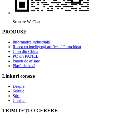
Scanare WeChat
PRODUSE
Informatică industrială
Robot cu inteligență artificială întruchipat
Chip din China
PC-uri PANEL
Panou de afișare
Placă de bază
Linkuri conexe
Despre
Soluţie
Ştiri
Contact
TRIMITEȚI O CERERE