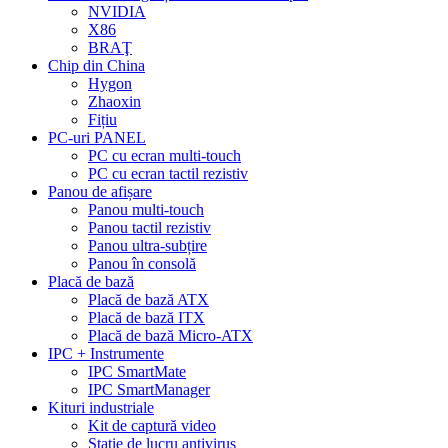
NVIDIA
X86
BRAŢ
Chip din China
Hygon
Zhaoxin
Fițiu
PC-uri PANEL
PC cu ecran multi-touch
PC cu ecran tactil rezistiv
Panou de afișare
Panou multi-touch
Panou tactil rezistiv
Panou ultra-subțire
Panou în consolă
Placă de bază
Placă de bază ATX
Placă de bază ITX
Placă de bază Micro-ATX
IPC + Instrumente
IPC SmartMate
IPC SmartManager
Kituri industriale
Kit de captură video
Stație de lucru antivirus