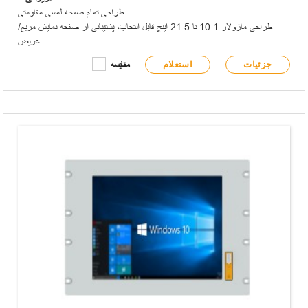
طراحی تمام صفحه لمسی مقاومتی
طراحی ماژولار 10.1 تا 21.5 اینچ قابل انتخاب، پشتیبانی از صفحه نمایش مربع/
عریض
پنل جلویی مطابق با الزامات IP65 است
جزئیات
استعلام
مقایسه
پنل جلویی دارای USB نوع A و چراغ‌های نشانگر سیگنال است
از پردازنده‌ی بسیار کم‌مصرف Intel® Celeron® J1900 بهره می‌برد
دو کارت شبکه Intel® Gigabit را ادغام می‌کند
پشتیبانی از دو هارد دیسک برای ذخیره سازی
پشتیبانی از ماژول APQ aDoor برای توسعه
پشتیبانی از گسترش بی‌سیم WiFi/4G
طراحی بدون فن
نصب جاسازی‌شده/VESA
منبع تغذیه ۱۲ تا ۲۸ ولت DC