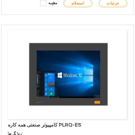
جزئیات
استعلام
مقایسه
پنل جلویی دارای USB نوع A و چراغ‌های نشانگر سیگنال است
از پردازنده‌ی بسیار کم‌مصرف Intel® Celeron® J1900 بهره می‌برد
دو کارت شبکه Intel® Gigabit را ادغام می‌کند
پشتیبانی از دو هارد دیسک برای ذخیره سازی
پشتیبانی از ماژول APQ aDoor برای توسعه
پشتیبانی از گسترش بی‌سیم WiFi/4G
طراحی بدون فن
نصب جاسازی‌شده/VESA
منبع تغذیه ۱۲ تا ۲۸ ولت DC
کامپیوتر صنعتی همه کاره PLRQ-E5
ویژگی‌ها: