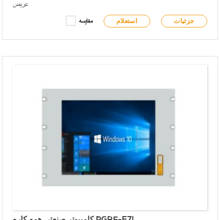
عریض
پنل جلویی مطابق با الزامات IP65 است
جزئیات
استعلام
مقایسه
پنل جلویی دارای USB نوع A و چراغ‌های نشانگر سیگنال است
نصب جاسازی‌شده/VESA