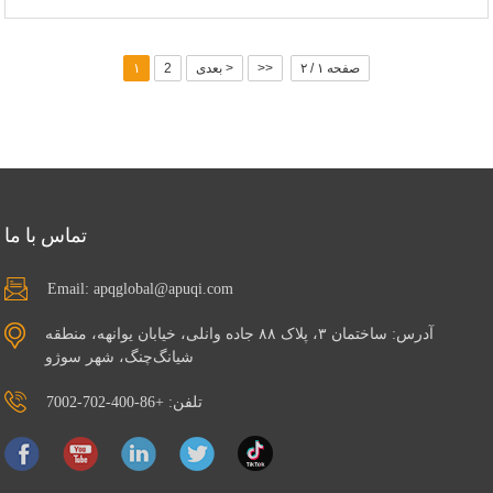
مجهز به پردازنده‌ی بسیار کم‌مصرف Intel® Celeron® J1900
شامل شش پورت COM داخلی با پشتیبانی از دو کانال RS485 ایزوله
مجهز به دو کارت شبکه Intel® Gigabit Ethernet
صفحه ۱ / ۲
>>
بعدی >
2
۱
راهکارهای ذخیره‌سازی دو هارد دیسک را فعال می‌کند
امکان توسعه از طریق ماژول‌های APQ MXM COM/GPIO
گسترش بی‌سیم را با قابلیت‌های WiFi/4G تسهیل می‌کند
سازگار با گزینه‌های نصب توکار یا VESA
با منبع تغذیه DC 12 تا 28 ولت کار می‌کند
تماس با ما
Email: apqglobal@apuqi.com
آدرس: ساختمان ۳، پلاک ۸۸ جاده وانلی، خیابان یوانهه، منطقه
شیانگ‌چنگ، شهر سوژو
تلفن: +86-400-702-7002