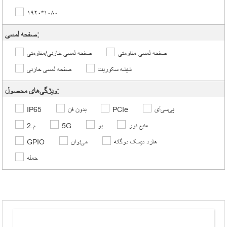
۱۹۲۰*۱۰۸۰
صفحه لمسی:
صفحه لمسی مقاومتی
صفحه لمسی خازنی/مقاومتی
شیشه سکوریت
صفحه لمسی خازنی
ویژگی‌های محصول:
پی‌سی‌آی
PCIe
بدون فن
IP65
منبع نور
پو
5G
م.2
هارد دیسک دوگانه
می‌توان
GPIO
حمله