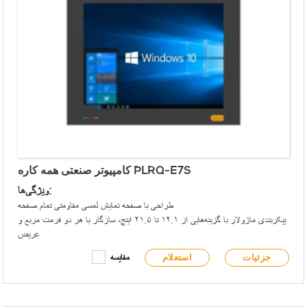
کامپیوتر صنعتی همه کاره PLRQ-E7S
ویژگی‌ها:
طراحی با صفحه نمایش لمسی مقاومتی تمام صفحه
پیکربندی ماژولار با گزینه‌هایی از ۱۲.۱ تا ۲۱.۵ اینچ، سازگار با هر دو فرمت مربع و
عریض
پشتیبانی از پردازنده‌های دسکتاپ Intel® Core / Pentium/ Celeron نسل
جزئیات
استعلام
مقایسه
چهارم تا سیزدهم، با توان طراحی حرارتی ۶۵ وات
مجهز به چیپست Intel® H81/H610/Q170/Q670
پنل جلویی مطابق با استانداردهای IP65 طراحی شده است
تعبیه USB نوع A و چراغ‌های نشانگر سیگنال در پنل جلویی