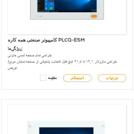
کامپیوتر صنعتی همه کاره PLCQ-E5M
ویژگی‌ها:
طراحی تمام صفحه لمسی خازنی
طراحی ماژولار ۱۲.۱ تا ۲۱.۵ اینچ قابل انتخاب، پشتیبانی از صفحه نمایش مربع/
عریض
پنل جلویی مطابق با الزامات IP65 است
جزئیات
استعلام
مقایسه
پنل جلویی دارای USB نوع A و چراغ‌های نشانگر سیگنال است
از پردازنده‌ی بسیار کم‌مصرف Intel® Celeron® J1900 بهره می‌برد
6 پورت COM روی برد، از دو کانال RS485 ایزوله پشتیبانی می‌کند
دو کارت شبکه Intel® Gigabit را ادغام می‌کند
پشتیبانی از دو هارد دیسک برای ذخیره سازی
پشتیبانی از ماژول توسعه APQ MXM COM/GPIO
پشتیبانی از گسترش بی‌سیم WiFi/4G
نصب جاسازی‌شده/VESA
منبع تغذیه ۱۲ تا ۲۸ ولت DC