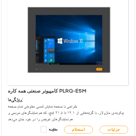
سازگار با ماژول توسعه APQ MXM COM/GPIO
پشتیبانی از گسترش بی‌سیم WiFi/4G
گزینه‌های نصب در رک/VESA
منبع تغذیه ۱۲ تا ۲۸ ولت DC
کامپیوتر صنعتی همه کاره PLRQ-E5M
ویژگی‌ها:
طراحی با صفحه نمایش لمسی مقاومتی تمام صفحه
پیکربندی ماژولار، با گزینه‌هایی از ۱۲.۱ تا ۲۱.۵ اینچ، که هم نمایشگرهای مربعی و
هم نمایشگرهای عریض را در خود جای می‌دهد
پنل جلویی با استاندارد IP65
جزئیات
استعلام
مقایسه
پنل جلویی دارای پورت USB نوع A و نشانگرهای سیگنال یکپارچه است.