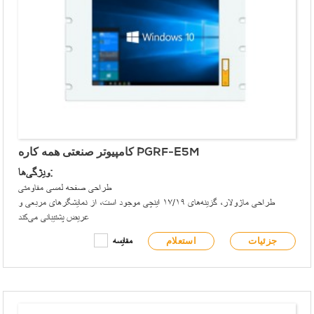
کامپیوتر صنعتی همه کاره PGRF-E5M
ویژگی‌ها:
طراحی صفحه لمسی مقاومتی
طراحی ماژولار، گزینه‌های ۱۷/۱۹ اینچی موجود است، از نمایشگرهای مربعی و
عریض پشتیبانی می‌کند
پنل جلویی مطابق با الزامات IP65 است
جزئیات
استعلام
مقایسه
پنل جلویی دارای USB نوع A و چراغ‌های نشانگر سیگنال است
از پردازنده‌ی بسیار کم‌مصرف Intel® Celeron® J1900 بهره می‌برد
6 پورت COM روی برد، پشتیبانی از دو کانال RS485 ایزوله
دو کارت شبکه Intel® Gigabit یکپارچه
پشتیبانی از دو هارد دیسک برای ذخیره سازی