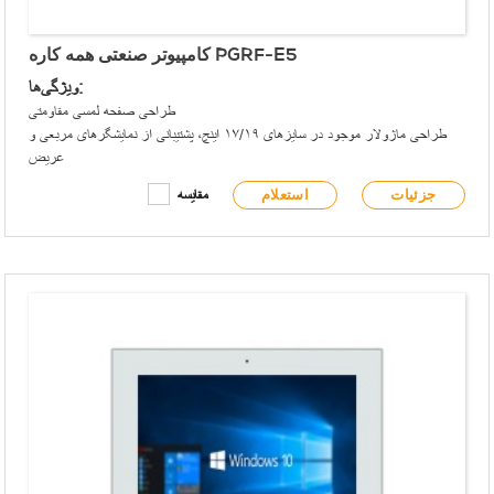
کامپیوتر صنعتی همه کاره PGRF-E5
ویژگی‌ها:
طراحی صفحه لمسی مقاومتی
طراحی ماژولار موجود در سایزهای ۱۷/۱۹ اینچ، پشتیبانی از نمایشگرهای مربعی و
عریض
پنل جلویی مطابق با الزامات IP65 است
جزئیات
استعلام
مقایسه
پنل جلویی دارای USB نوع A و چراغ‌های نشانگر سیگنال است
از پردازنده‌ی بسیار کم‌مصرف Intel® Celeron® J1900 بهره می‌برد
دو کارت شبکه Intel® Gigabit یکپارچه
پشتیبانی از دو هارد دیسک برای ذخیره سازی
سازگار با ماژول توسعه APQ aDoor
پشتیبانی از گسترش بی‌سیم WiFi/4G
طراحی بدون فن
گزینه‌های نصب در رک/VESA
منبع تغذیه ۱۲ تا ۲۸ ولت DC