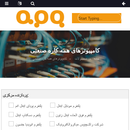
کامپیوترهای همه کاره صنعتی
خانه
محصولات
کامپیوترهای همه کاره صنعتی
پردازنده مرکزی:
پلتفرم موبایل اینتل
پلتفرم پویای اینتل اتم
پلتفرم فوق العاده اینتل زئون
پلتفرم دسکتاپ اینتل
شرکت راک‌چیپس میکروالکترونیک
پلتفرم انویدیا جتسون