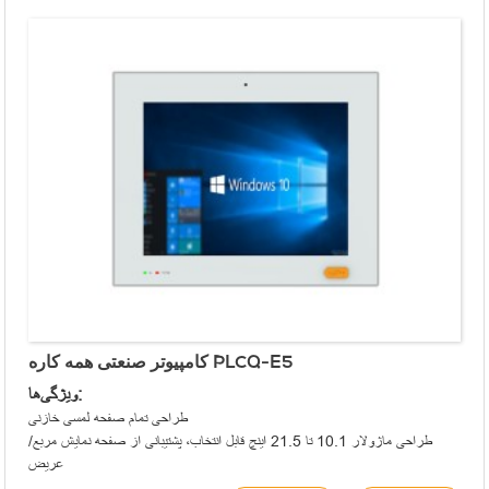
مناسب برای نصب توکار یا VESA
کامپیوتر صنعتی همه کاره PLCQ-E5
ویژگی‌ها:
طراحی تمام صفحه لمسی خازنی
طراحی ماژولار 10.1 تا 21.5 اینچ قابل انتخاب، پشتیبانی از صفحه نمایش مربع/
عریض
پنل جلویی مطابق با الزامات IP65 است