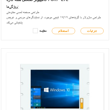
کامپیوتر صنعتی همه کاره PGRF-E7L
ویژگی‌ها:
طراحی صفحه لمسی مقاومتی
طراحی ماژولار با گزینه‌های ۱۷/۱۹ اینچی موجود، از نمایشگرهای مربعی و عریض
پشتیبانی می‌کند
پنل جلویی مطابق با الزامات IP65 است
جزئیات
استعلام
مقایسه
پنل جلویی دارای USB نوع A و چراغ‌های نشانگر سیگنال است
پشتیبانی از حافظه دوگانه M.2 و هارد دیسک 2.5 اینچی
گزینه‌های نصب در رک/VESA