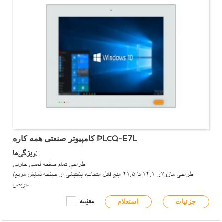
کامپیوتر صنعتی همه کاره PLCQ-E7L
ویژگی‌ها:
طراحی تمام صفحه لمسی خازنی
طراحی ماژولار ۱۲.۱ تا ۲۱.۵ اینچ قابل انتخاب، پشتیبانی از صفحه نمایش مربع/
عریض
پنل جلویی مطابق با الزامات IP65 است
جزئیات
استعلام
مقایسه
پنل جلویی دارای USB نوع A و چراغ‌های نشانگر سیگنال است
نصب جاسازی‌شده/VESA