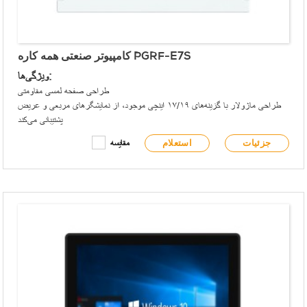
کامپیوتر صنعتی همه کاره PGRF-E7S
ویژگی‌ها:
طراحی صفحه لمسی مقاومتی
طراحی ماژولار با گزینه‌های ۱۷/۱۹ اینچی موجود، از نمایشگرهای مربعی و عریض
پشتیبانی می‌کند
پنل جلویی مطابق با الزامات IP65 است
جزئیات
استعلام
مقایسه
پنل جلویی دارای USB نوع A و چراغ‌های نشانگر سیگنال است
گزینه‌های نصب در رک/VESA