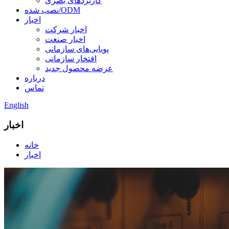
کاربردهای بصری
نصب شده/ODM
اخبار
اخبار شرکت
اخبار صنعت
پویایی‌های سازمانی
افتخار سازمانی
عرضه محصول جدید
درباره
تماس
English
اخبار
خانه
اخبار