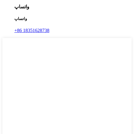
واتساپ
واتساپ
‎+86 18351628738‎