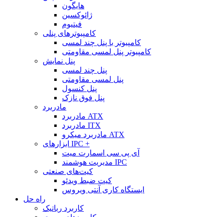
هایگون
ژائوکسین
فیتیوم
کامپیوترهای پنلی
کامپیوتر با پنل چند لمسی
کامپیوتر پنل لمسی مقاومتی
پنل نمایش
پنل چند لمسی
پنل لمسی مقاومتی
پنل کنسول
پنل فوق نازک
مادربرد
مادربرد ATX
مادربرد ITX
مادربرد میکرو ATX
ابزارهای IPC +
آی پی سی اسمارت میت
مدیریت هوشمند IPC
کیت‌های صنعتی
کیت ضبط ویدئو
ایستگاه کاری آنتی ویروس
راه حل
کاربرد رباتیک