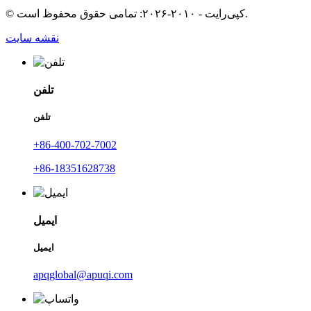
© کپی‌رایت - ۲۰۱۰-۲۰۲۶: تمامی حقوق محفوظ است.
نقشه سایت
تلفن
تلفن
‎+86-400-702-7002‎
‎+86-18351628738‎
ایمیل
ایمیل
apqglobal@apuqi.com