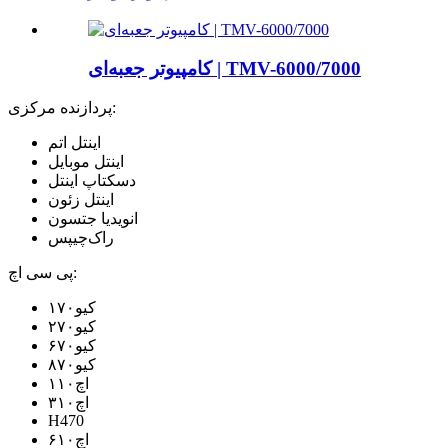
کامپیوتر جعبه‌ای | TMV-6000/7000
پردازنده مرکزی:
اینتل اتم
اینتل موبایل
دسکتاپ اینتل
اینتل زئون
انویدیا جتسون
راک‌چیپس
پی سی اچ:
کیو۱۷۰
کیو۲۷۰
کیو۶۷۰
کیو۸۷۰
اچ۱۱۰
اچ۳۱۰
H470
اچ۶۱۰