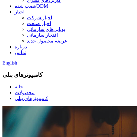
کاربردهای بصری
نصب شده/ODM
اخبار
اخبار شرکت
اخبار صنعت
پویایی‌های سازمانی
افتخار سازمانی
عرضه محصول جدید
درباره
تماس
English
کامپیوترهای پنلی
خانه
محصولات
کامپیوترهای پنلی