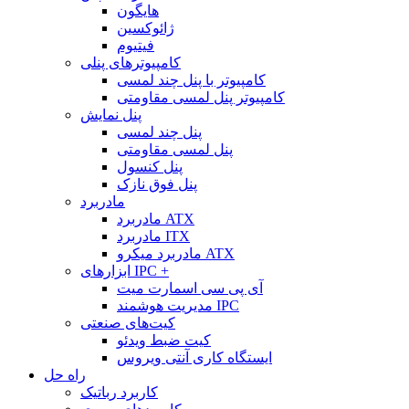
هایگون
ژائوکسین
فیتیوم
کامپیوترهای پنلی
کامپیوتر با پنل چند لمسی
کامپیوتر پنل لمسی مقاومتی
پنل نمایش
پنل چند لمسی
پنل لمسی مقاومتی
پنل کنسول
پنل فوق نازک
مادربرد
مادربرد ATX
مادربرد ITX
مادربرد میکرو ATX
ابزارهای IPC +
آی پی سی اسمارت میت
مدیریت هوشمند IPC
کیت‌های صنعتی
کیت ضبط ویدئو
ایستگاه کاری آنتی ویروس
راه حل
کاربرد رباتیک