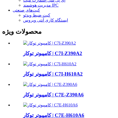
آی پی سی اسمارت میت
مدیریت هوشمند IPC
کیت‌های صنعتی
کیت ضبط ویدئو
ایستگاه کاری آنتی ویروس
محصولات ویژه
کامپیوتر توکار | C7I-Z390A2
کامپیوتر توکار | C7I-H610A2
کامپیوتر توکار | C7E-Z390A6
کامپیوتر توکار | C7E-H610A6