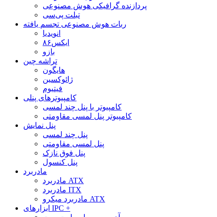
پردازنده گرافیکی هوش مصنوعی
تبلت پی‌سی
ربات هوش مصنوعی تجسم یافته
انویدیا
ایکس۸۶
بازو
تراشه چین
هایگون
ژائوکسین
فیتیوم
کامپیوترهای پنلی
کامپیوتر با پنل چند لمسی
کامپیوتر پنل لمسی مقاومتی
پنل نمایش
پنل چند لمسی
پنل لمسی مقاومتی
پنل فوق نازک
پنل کنسول
مادربرد
مادربرد ATX
مادربرد ITX
مادربرد میکرو ATX
ابزارهای IPC +