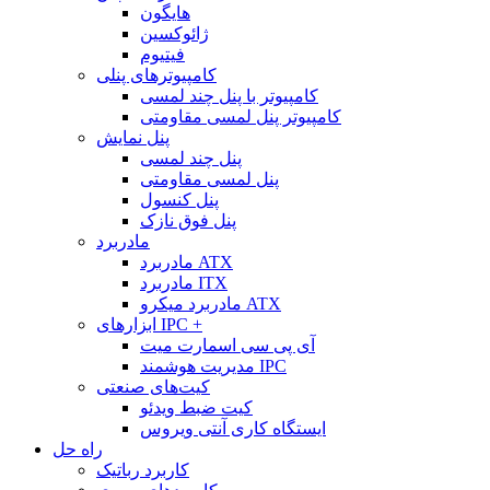
هایگون
ژائوکسین
فیتیوم
کامپیوترهای پنلی
کامپیوتر با پنل چند لمسی
کامپیوتر پنل لمسی مقاومتی
پنل نمایش
پنل چند لمسی
پنل لمسی مقاومتی
پنل کنسول
پنل فوق نازک
مادربرد
مادربرد ATX
مادربرد ITX
مادربرد میکرو ATX
ابزارهای IPC +
آی پی سی اسمارت میت
مدیریت هوشمند IPC
کیت‌های صنعتی
کیت ضبط ویدئو
ایستگاه کاری آنتی ویروس
راه حل
کاربرد رباتیک