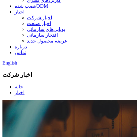
کاربردهای بصری
نصب شده/ODM
اخبار
اخبار شرکت
اخبار صنعت
پویایی‌های سازمانی
افتخار سازمانی
عرضه محصول جدید
درباره
تماس
English
اخبار شرکت
خانه
اخبار