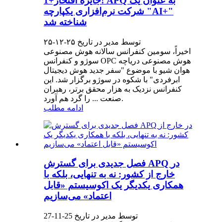
جایزه افتخار+1! APQ به عنوان یک
شرکت نرم‌افزاری یکپارچه "AI+"
شناخته شد
توسط مدیر در تاریخ ۲۵-۱۲-۲۵
اخیراً، سومین کنفرانس سالانه هوش مصنوعی
سوژو و کنفرانس OPC هوش مصنوعی دریاچه
هوان شیو با موضوع "سفر جدید هوش دیجیتال
ابرفردی" با شکوه در سوژو برگزار شد. این
کنفرانس نزدیک به هزار محقق برتر، رهبران
صنعت ... را گرد هم آورد.
ادامه مطلب
فصل جدیدی برای گسترش APQ در
خارج از کشور: نه به تنهایی، بلکه با
همکاری یکدیگر یک اکوسیستم «قابل
اعتماد» می‌سازیم
توسط مدیر در تاریخ 25-11-27