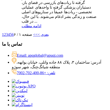
گرفته تا ربات‌های بازرسی در فضای باز،
دستیاران پزشکی گرفته تا واحدهای عملیاتی
تخصصی - ربات‌ها عمیقاً در سناریوهای اصلی
صنعت و زندگی بشر ادغام می‌شوند. با این حال،
در قلب ...
ادامه مطلب
بعدی >
>>
صفحه ۱ / ۶
6
5
4
3
2
1
تماس با ما
Email: apqglobal@apuqi.com
آدرس: ساختمان ۳، پلاک ۸۸ جاده وانلی، خیابان یوانهه،
منطقه شیانگ‌چنگ، شهر سوژو
تلفن: +86-400-702-7002