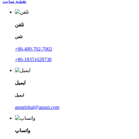
نقشه سایت
تلفن
تلفن
‎+86-400-702-7002‎
‎+86-18351628738‎
ایمیل
ایمیل
apqglobal@apuqi.com
واتساپ