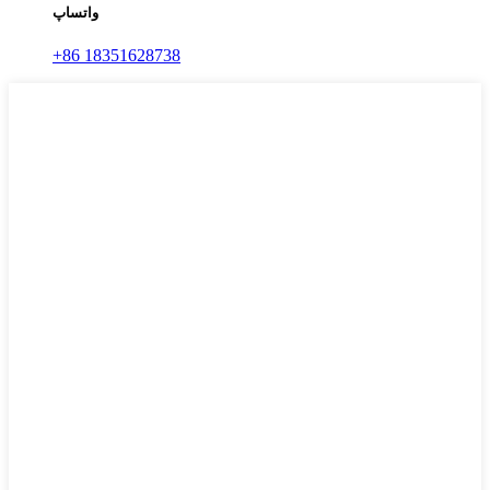
واتساپ
‎+86 18351628738‎