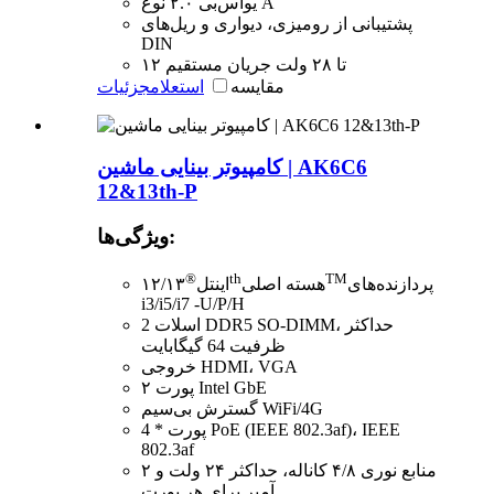
یو‌اس‌بی ۲.۰ نوع A
پشتیبانی از رومیزی، دیواری و ریل‌های
DIN
۱۲ تا ۲۸ ولت جریان مستقیم
مقایسه
استعلام
جزئیات
کامپیوتر بینایی ماشین | AK6C6
12&13th-P
ویژگی‌ها:
®
th
TM
پردازنده‌های
هسته اصلی
اینتل
۱۲/۱۳
i3/i5/i7 -U/P/H
2 اسلات DDR5 SO-DIMM، حداکثر
ظرفیت 64 گیگابایت
خروجی HDMI، VGA
۲ پورت Intel GbE
گسترش بی‌سیم WiFi/4G
4 * پورت PoE (IEEE 802.3af)، IEEE
802.3af
منابع نوری ۴/۸ کاناله، حداکثر ۲۴ ولت و ۲
آمپر برای هر پورت