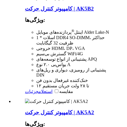
کامپیوتر کنترل حرکت | AK5B2
ویژگی‌ها:
®
پردازنده‌های موبایل Alder Lake-N
اینتل
1 * اسلات DDR4 SO-DIMM، حداکثر
ظرفیت 32 گیگابایت
خروجی HDMI، DP، VGA
گسترش بی‌سیم WiFi/4G
پشتیبانی از انواع توسعه‌های APQ
یو‌اس‌بی ۲.۰ نوع A
پشتیبانی از رومیزی، دیواری و ریل‌های
DIN
خنک‌کننده غیرفعال بدون فن
۱۲ تا ۲۸ ولت جریان مستقیم
مقایسه
استعلام
جزئیات
کامپیوتر کنترل حرکت | AK5A2
ویژگی‌ها: