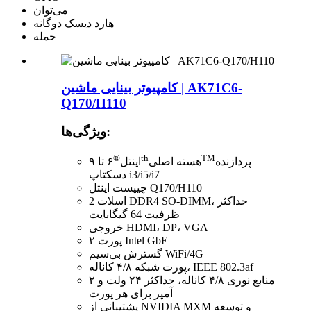
می‌توان
هارد دیسک دوگانه
حمله
کامپیوتر بینایی ماشین | AK71C6-
Q170/H110
ویژگی‌ها:
®
th
TM
پردازنده
هسته اصلی
اینتل
۶ تا ۹
دسکتاپ i3/i5/i7
چیپست اینتل Q170/H110
2 اسلات DDR4 SO-DIMM، حداکثر
ظرفیت 64 گیگابایت
خروجی HDMI، DP، VGA
۲ پورت Intel GbE
گسترش بی‌سیم WiFi/4G
پورت شبکه ۴/۸ کاناله، IEEE 802.3af
منابع نوری ۴/۸ کاناله، حداکثر ۲۴ ولت و ۲
آمپر برای هر پورت
پشتیبانی از NVIDIA MXM و توسعه