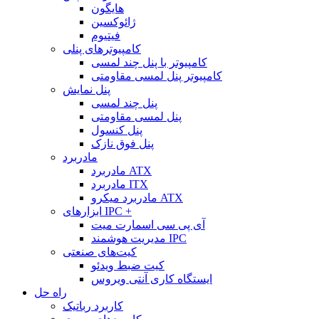
هایگون
ژائوکسین
فیتیوم
کامپیوترهای پنلی
کامپیوتر با پنل چند لمسی
کامپیوتر پنل لمسی مقاومتی
پنل نمایش
پنل چند لمسی
پنل لمسی مقاومتی
پنل کنسول
پنل فوق نازک
مادربرد
مادربرد ATX
مادربرد ITX
مادربرد میکرو ATX
ابزارهای IPC +
آی پی سی اسمارت میت
مدیریت هوشمند IPC
کیت‌های صنعتی
کیت ضبط ویدئو
ایستگاه کاری آنتی ویروس
راه حل
کاربرد رباتیک