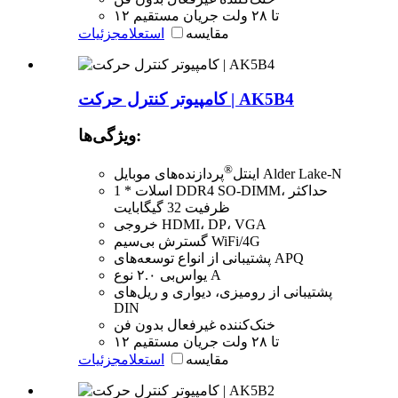
۱۲ تا ۲۸ ولت جریان مستقیم
مقایسه
استعلام
جزئیات
کامپیوتر کنترل حرکت | AK5B4
ویژگی‌ها:
®
پردازنده‌های موبایل Alder Lake-N
اینتل
1 * اسلات DDR4 SO-DIMM، حداکثر
ظرفیت 32 گیگابایت
خروجی HDMI، DP، VGA
گسترش بی‌سیم WiFi/4G
پشتیبانی از انواع توسعه‌های APQ
یو‌اس‌بی ۲.۰ نوع A
پشتیبانی از رومیزی، دیواری و ریل‌های
DIN
خنک‌کننده غیرفعال بدون فن
۱۲ تا ۲۸ ولت جریان مستقیم
مقایسه
استعلام
جزئیات