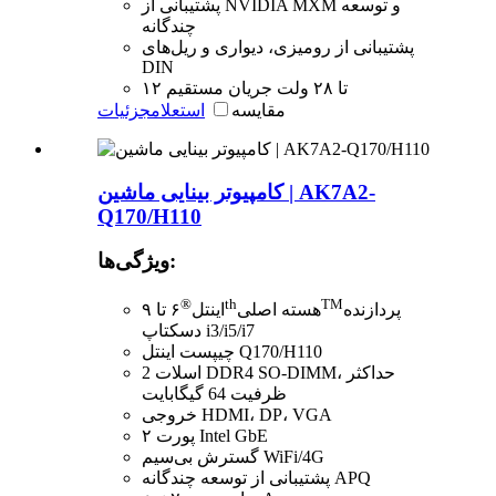
پشتیبانی از NVIDIA MXM و توسعه
چندگانه
پشتیبانی از رومیزی، دیواری و ریل‌های
DIN
۱۲ تا ۲۸ ولت جریان مستقیم
مقایسه
استعلام
جزئیات
کامپیوتر بینایی ماشین | AK7A2-
Q170/H110
ویژگی‌ها:
®
th
TM
پردازنده
هسته اصلی
اینتل
۶ تا ۹
دسکتاپ i3/i5/i7
چیپست اینتل Q170/H110
2 اسلات DDR4 SO-DIMM، حداکثر
ظرفیت 64 گیگابایت
خروجی HDMI، DP، VGA
۲ پورت Intel GbE
گسترش بی‌سیم WiFi/4G
پشتیبانی از توسعه چندگانه APQ