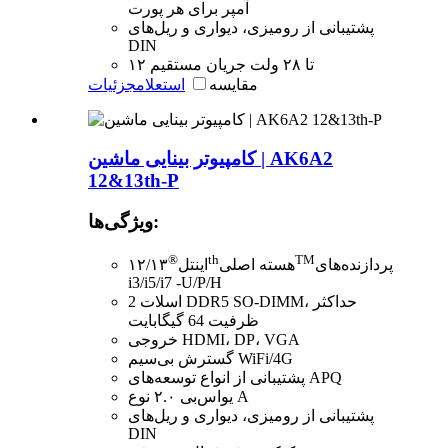
آمپر برای هر پورت
پشتیبانی از رومیزی، دیواری و ریل‌های
DIN
۱۲ تا ۲۸ ولت جریان مستقیم
مقایسه
استعلام
جزئیات
کامپیوتر بینایی ماشین | AK6A2
12&13th-P
ویژگی‌ها:
®
th
TM
پردازنده‌های
هسته اصلی
اینتل
۱۲/۱۳
i3/i5/i7 -U/P/H
2 اسلات DDR5 SO-DIMM، حداکثر
ظرفیت 64 گیگابایت
خروجی HDMI، DP، VGA
گسترش بی‌سیم WiFi/4G
پشتیبانی از انواع توسعه‌های APQ
یو‌اس‌بی ۲.۰ نوع A
پشتیبانی از رومیزی، دیواری و ریل‌های
DIN