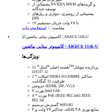
پشتیبانی از NVIDIA MXM و گزینه‌های
توسعه چندگانه
پشتیبانی از رومیزی، دیواری و ریل‌های
DIN
۱۲ تا ۲۸ ولت جریان مستقیم
مقایسه
استعلام
جزئیات
کامپیوتر بینایی ماشین | AK6C6 11th-U
ویژگی‌ها:
®
th
TM
پردازنده موبایل
هسته اصلی
اینتل
11
i3/i5/i7 -U
1 * اسلات DDR4 SO-DIMM، حداکثر
ظرفیت 32 گیگابایت
خروجی HDMI، DP، VGA
۲ پورت Intel GbE
4 * پورت PoE (IEEE 802.3af)، IEEE
802.3af
گسترش بی‌سیم WiFi/4G
منابع نوری ۴/۸ کاناله، حداکثر ۲۴ ولت و ۲