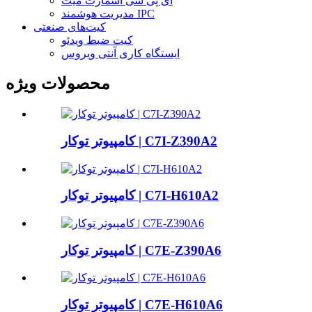
آی پی سی اسمارت میت
مدیریت هوشمند IPC
کیت‌های صنعتی
کیت ضبط ویدئو
ایستگاه کاری آنتی ویروس
محصولات ویژه
کامپیوتر توکار | C7I-Z390A2
کامپیوتر توکار | C7I-H610A2
کامپیوتر توکار | C7E-Z390A6
کامپیوتر توکار | C7E-H610A6