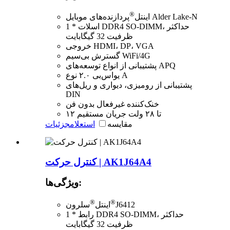
®
پردازنده‌های موبایل Alder Lake-N
اینتل
1 * اسلات DDR4 SO-DIMM، حداکثر
ظرفیت 32 گیگابایت
خروجی HDMI، DP، VGA
گسترش بی‌سیم WiFi/4G
پشتیبانی از انواع توسعه‌های APQ
یو‌اس‌بی ۲.۰ نوع A
پشتیبانی از رومیزی، دیواری و ریل‌های
DIN
خنک‌کننده غیرفعال بدون فن
۱۲ تا ۲۸ ولت جریان مستقیم
مقایسه
استعلام
جزئیات
کنترل حرکت | AK1J64A4
ویژگی‌ها:
®
®
J6412
اینتل
سلرون
1 * رابط DDR4 SO-DIMM، حداکثر
ظرفیت 32 گیگابایت