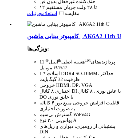
خنک‌کننده غیرفعال بدون فن
۱۲ تا ۲۸ ولت جریان مستقیم
مقایسه
استعلام
جزئیات
کامپیوتر بینایی ماشین | AK6A2 11th-U
ویژگی‌ها:
®
th
TM
پردازنده‌های
هسته اصلی
اینتل
11
موبایل i3/i5/i7
1 * اسلات DDR4 SO-DIMM، حداکثر
ظرفیت 32 گیگابایت
خروجی HDMI، DP، VGA
اختیاری ۸ کانال DI با عایق نوری، ۸ کانال
DO با عایق نوری
قابلیت افزایش خروجی منبع نور ۴ کاناله
به صورت اختیاری
گسترش بی‌سیم WiFi/4G
یو‌اس‌بی ۲.۰ نوع A
پشتیبانی از رومیزی، دیواری و ریل‌های
DIN
خنک‌کننده غیرفعال بدون فن