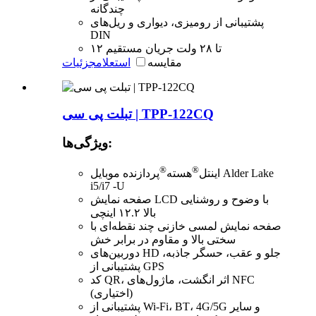
چندگانه
پشتیبانی از رومیزی، دیواری و ریل‌های
DIN
۱۲ تا ۲۸ ولت جریان مستقیم
مقایسه
استعلام
جزئیات
تبلت پی سی | TPP-122CQ
ویژگی‌ها:
®
®
اینتل
هسته
پردازنده موبایل Alder Lake
i5/i7 -U
صفحه نمایش LCD با وضوح و روشنایی
بالا ۱۲.۲ اینچی
صفحه نمایش لمسی خازنی چند نقطه‌ای با
سختی بالا و مقاوم در برابر خش
دوربین‌های HD جلو و عقب، حسگر جاذبه،
پشتیبانی از GPS
کد QR، اثر انگشت، ماژول‌های NFC
(اختیاری)
پشتیبانی از Wi-Fi، BT، 4G/5G و سایر