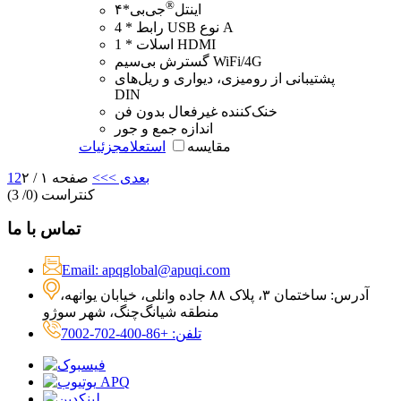
®
۴*اینتل
جی‌بی
4 * رابط USB نوع A
1 * اسلات HDMI
گسترش بی‌سیم WiFi/4G
پشتیبانی از رومیزی، دیواری و ریل‌های
DIN
خنک‌کننده غیرفعال بدون فن
اندازه جمع و جور
مقایسه
استعلام
جزئیات
بعدی >
>>
صفحه ۱ / ۲
2
1
کنتراست (
0
/ 3)
تماس با ما
Email: apqglobal@apuqi.com
آدرس: ساختمان ۳، پلاک ۸۸ جاده وانلی، خیابان یوانهه،
منطقه شیانگ‌چنگ، شهر سوژو
تلفن: +86-400-702-7002