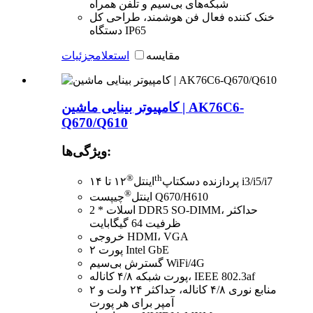
شبکه‌های بی‌سیم و تلفن همراه
خنک کننده فعال فن هوشمند، طراحی کل
دستگاه IP65
مقایسه
استعلام
جزئیات
کامپیوتر بینایی ماشین | AK76C6-
Q670/Q610
ویژگی‌ها:
®
th
پردازنده دسکتاپ i3/i5/i7
اینتل
۱۲ تا ۱۴
®
چیپست Q670/H610
اینتل
2 * اسلات DDR5 SO-DIMM، حداکثر
ظرفیت 64 گیگابایت
خروجی HDMI، VGA
۲ پورت Intel GbE
گسترش بی‌سیم WiFi/4G
پورت شبکه ۴/۸ کاناله، IEEE 802.3af
منابع نوری ۴/۸ کاناله، حداکثر ۲۴ ولت و ۲
آمپر برای هر پورت