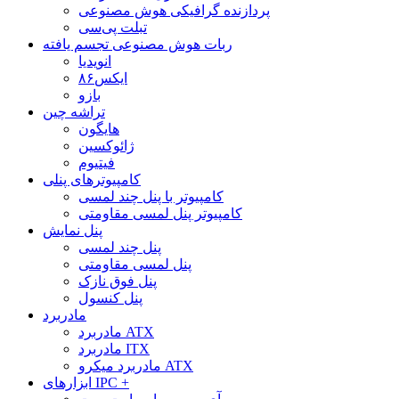
پردازنده گرافیکی هوش مصنوعی
تبلت پی‌سی
ربات هوش مصنوعی تجسم یافته
انویدیا
ایکس۸۶
بازو
تراشه چین
هایگون
ژائوکسین
فیتیوم
کامپیوترهای پنلی
کامپیوتر با پنل چند لمسی
کامپیوتر پنل لمسی مقاومتی
پنل نمایش
پنل چند لمسی
پنل لمسی مقاومتی
پنل فوق نازک
پنل کنسول
مادربرد
مادربرد ATX
مادربرد ITX
مادربرد میکرو ATX
ابزارهای IPC +