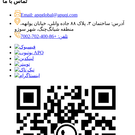
تماس با ما
Email: apqglobal@apuqi.com
آدرس: ساختمان ۳، پلاک ۸۸ جاده وانلی، خیابان یوانهه،
منطقه شیانگ‌چنگ، شهر سوژو
تلفن: +86-400-702-7002