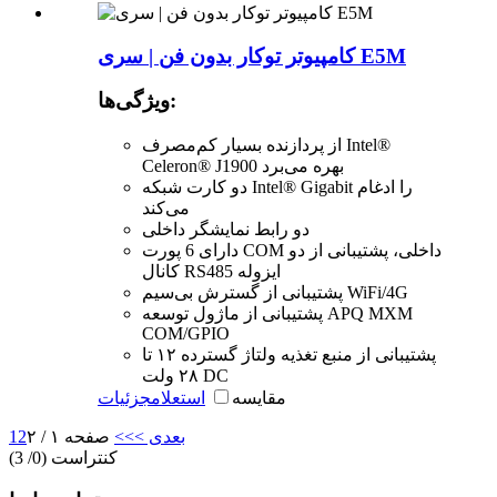
کامپیوتر توکار بدون فن | سری E5M
ویژگی‌ها:
از پردازنده بسیار کم‌مصرف Intel®
Celeron® J1900 بهره می‌برد
دو کارت شبکه Intel® Gigabit را ادغام
می‌کند
دو رابط نمایشگر داخلی
دارای 6 پورت COM داخلی، پشتیبانی از دو
کانال RS485 ایزوله
پشتیبانی از گسترش بی‌سیم WiFi/4G
پشتیبانی از ماژول توسعه APQ MXM
COM/GPIO
پشتیبانی از منبع تغذیه ولتاژ گسترده ۱۲ تا
۲۸ ولت DC
مقایسه
استعلام
جزئیات
بعدی >
>>
صفحه ۱ / ۲
2
1
کنتراست (
0
/ 3)