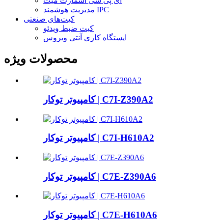
آی پی سی اسمارت میت
مدیریت هوشمند IPC
کیت‌های صنعتی
کیت ضبط ویدئو
ایستگاه کاری آنتی ویروس
محصولات ویژه
کامپیوتر توکار | C7I-Z390A2
کامپیوتر توکار | C7I-H610A2
کامپیوتر توکار | C7E-Z390A6
کامپیوتر توکار | C7E-H610A6