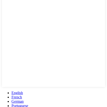
English
French
German
Portuguese