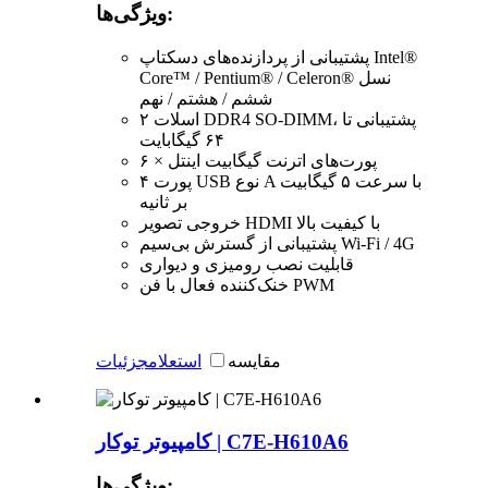
ویژگی‌ها:
پشتیبانی از پردازنده‌های دسکتاپ Intel®
Core™ / Pentium® / Celeron® نسل
ششم / هشتم / نهم
۲ اسلات DDR4 SO-DIMM، پشتیبانی تا
۶۴ گیگابایت
۶ × پورت‌های اترنت گیگابیت اینتل
۴ پورت USB نوع A با سرعت ۵ گیگابیت
بر ثانیه
خروجی تصویر HDMI با کیفیت بالا
پشتیبانی از گسترش بی‌سیم Wi-Fi / 4G
قابلیت نصب رومیزی و دیواری
خنک‌کننده فعال با فن PWM
مقایسه
استعلام
جزئیات
کامپیوتر توکار | C7E-H610A6
ویژگی‌ها: