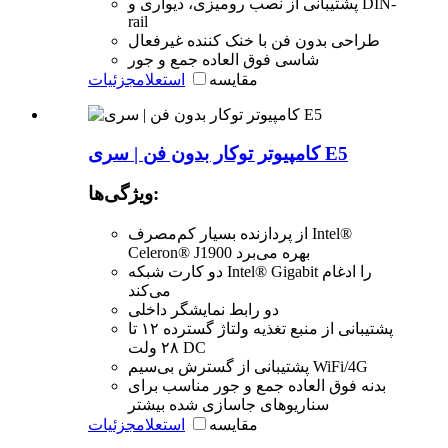
پشتیبانی از نصب رومیزی، دیواری و DIN-
rail
طراحی بدون فن با خنک کننده غیرفعال
شاسی فوق العاده جمع و جور
مقایسه
استعلام
جزئیات
کامپیوتر توکار بدون فن | سری E5
ویژگی‌ها:
از پردازنده بسیار کم‌مصرف Intel®
Celeron® J1900 بهره می‌برد
دو کارت شبکه Intel® Gigabit را ادغام
می‌کند
دو رابط نمایشگر داخلی
پشتیبانی از منبع تغذیه ولتاژ گسترده ۱۲ تا
۲۸ ولت DC
پشتیبانی از گسترش بی‌سیم WiFi/4G
بدنه فوق العاده جمع و جور مناسب برای
سناریوهای جاسازی شده بیشتر
مقایسه
استعلام
جزئیات