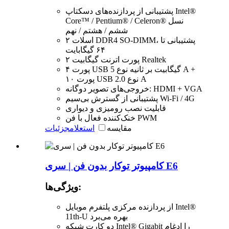
پشتیبانی از پردازنده‌های دسکتاپ Intel®
Core™ / Pentium® / Celeron® نسل
ششم / هشتم / نهم
۲ اسلات DDR4 SO-DIMM، پشتیبانی تا
۶۴ گیگابایت
۲ پورت اترنت گیگابیت Realtek
۴ پورت USB 5 گیگابیت بر ثانیه نوع A +
۱۰ پورت USB 2.0 نوع A
خروجی‌های تصویر دوگانه: HDMI + VGA
پشتیبانی از گسترش بی‌سیم Wi-Fi / 4G
قابلیت نصب رومیزی و دیواری
خنک‌کننده فعال با فن PWM
مقایسه
استعلام
جزئیات
کامپیوتر توکار بدون فن | سری E6
ویژگی‌ها:
از پردازنده مرکزی پلتفرم موبایل Intel®
11th-U بهره می‌برد
دو کارت شبکه Intel® Gigabit را ادغام