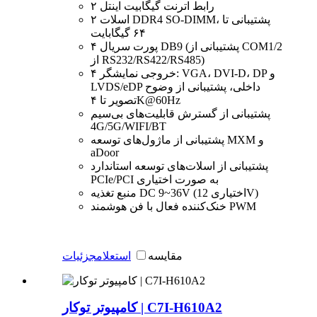
۲ رابط اترنت گیگابیت اینتل
۲ اسلات DDR4 SO-DIMM، پشتیبانی تا
۶۴ گیگابایت
۴ پورت سریال DB9 (پشتیبانی از COM1/2
از RS232/RS422/RS485)
۴ خروجی نمایشگر: VGA، DVI-D، DP و
LVDS/eDP داخلی، پشتیبانی از وضوح
تصویر تا ۴K@60Hz
پشتیبانی از گسترش قابلیت‌های بی‌سیم
4G/5G/WIFI/BT
پشتیبانی از ماژول‌های توسعه MXM و
aDoor
پشتیبانی از اسلات‌های توسعه استاندارد
PCIe/PCI به صورت اختیاری
منبع تغذیه DC 9~36V (اختیاری 12V)
خنک‌کننده فعال با فن هوشمند PWM
مقایسه
استعلام
جزئیات
کامپیوتر توکار | C7I-H610A2