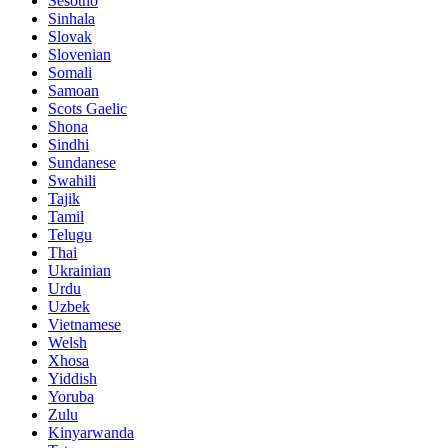
Sesotho
Sinhala
Slovak
Slovenian
Somali
Samoan
Scots Gaelic
Shona
Sindhi
Sundanese
Swahili
Tajik
Tamil
Telugu
Thai
Ukrainian
Urdu
Uzbek
Vietnamese
Welsh
Xhosa
Yiddish
Yoruba
Zulu
Kinyarwanda