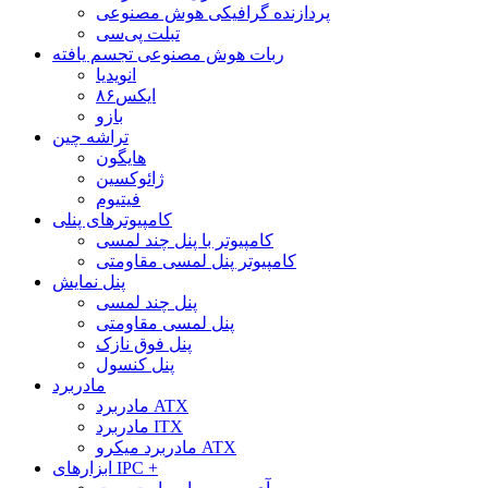
پردازنده گرافیکی هوش مصنوعی
تبلت پی‌سی
ربات هوش مصنوعی تجسم یافته
انویدیا
ایکس۸۶
بازو
تراشه چین
هایگون
ژائوکسین
فیتیوم
کامپیوترهای پنلی
کامپیوتر با پنل چند لمسی
کامپیوتر پنل لمسی مقاومتی
پنل نمایش
پنل چند لمسی
پنل لمسی مقاومتی
پنل فوق نازک
پنل کنسول
مادربرد
مادربرد ATX
مادربرد ITX
مادربرد میکرو ATX
ابزارهای IPC +