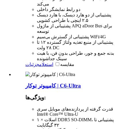
می‌کند
دو رابط نمایشگر داخلی
پشتیبانی از دو هارد دیسک، با هارد دیسک
۲.۵ اینچی با طراحی کشویی
پشتیبانی از ماژول APQ aDoor Bus برای
توسعه
پشتیبانی از گسترش بی‌سیم WiFi/4G
پشتیبانی از منبع تغذیه ولتاژ گسترده ۱۲ تا
۲۸ ولت DC
بدنه جمع و جور، طراحی بدون فن، با هیت
سینک جداشونده
مقایسه
استعلام
جزئیات
کامپیوتر توکار | C6-Ultra
ویژگی‌ها:
قدرت گرفته از پردازنده‌های موبایل سری
Intel® Core™ Ultra-U
۱ × اسلات DDR5 SO-DIMM، پشتیبانی تا
۳۲ گیگابایت