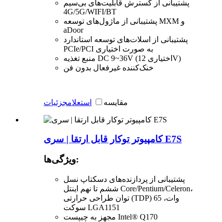
پشتیبانی از گسترش قابلیت‌های بی‌سیم
4G/5G/WIFI/BT
پشتیبانی از ماژول‌های توسعه MXM و
aDoor
پشتیبانی از اسلات‌های توسعه استاندارد
PCIe/PCI به صورت اختیاری
منبع تغذیه DC 9~36V (اختیاری 12V)
خنک‌کننده غیرفعال بدون فن
مقایسه
استعلام
جزئیات
کامپیوتر توکار قابل ارتقا | سری E7S
ویژگی‌ها:
پشتیبانی از پردازنده‌های دسکتاپ نسل
ششم تا نهم اینتل Core/Pentium/Celeron،
توان طراحی حرارتی (TDP) 65 وات،
سوکت LGA1151
مجهز به چیپست Intel® Q170