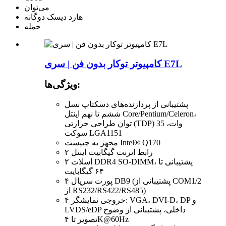
می‌توان
هارد دیسک دوگانه
حمله
کامپیوتر توکار بدون فن | سری E7L
ویژگی‌ها:
پشتیبانی از پردازنده‌های دسکتاپ نسل
ششم تا نهم اینتل Core/Pentium/Celeron،
توان طراحی حرارتی (TDP) 35 وات،
سوکت LGA1151
مجهز به چیپست Intel® Q170
۲ رابط اترنت گیگابیت اینتل
۲ اسلات DDR4 SO-DIMM، پشتیبانی تا
۶۴ گیگابایت
۴ پورت سریال DB9 (پشتیبانی از COM1/2
از RS232/RS422/RS485)
۴ خروجی نمایشگر: VGA، DVI-D، DP و
LVDS/eDP داخلی، پشتیبانی از وضوح
تصویر تا ۴K@60Hz