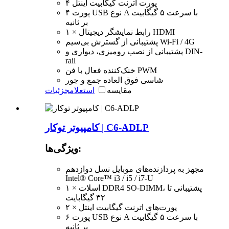
۴ پورت اترنت گیگابیت اینتل
۴ پورت USB نوع A با سرعت ۵ گیگابیت
بر ثانیه
۱ × رابط نمایشگر دیجیتال HDMI
پشتیبانی از گسترش بی‌سیم Wi-Fi / 4G
پشتیبانی از نصب رومیزی، دیواری و DIN-
rail
خنک‌کننده فعال با فن PWM
شاسی فوق العاده جمع و جور
مقایسه
استعلام
جزئیات
کامپیوتر توکار | C6-ADLP
ویژگی‌ها:
مجهز به پردازنده‌های موبایل نسل دوازدهم
Intel® Core™ i3 / i5 / i7-U
۱ × اسلات DDR4 SO-DIMM، پشتیبانی تا
۳۲ گیگابایت
۲ × پورت‌های اترنت گیگابیت اینتل
۶ پورت USB نوع A با سرعت ۵ گیگابیت
بر ثانیه