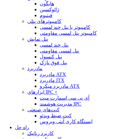
هایگون
ژائوکسین
فیتیوم
کامپیوترهای پنلی
کامپیوتر با پنل چند لمسی
کامپیوتر پنل لمسی مقاومتی
پنل نمایش
پنل چند لمسی
پنل لمسی مقاومتی
پنل کنسول
پنل فوق نازک
مادربرد
مادربرد ATX
مادربرد ITX
مادربرد میکرو ATX
ابزارهای IPC +
آی پی سی اسمارت میت
مدیریت هوشمند IPC
کیت‌های صنعتی
کیت ضبط ویدئو
ایستگاه کاری آنتی ویروس
راه حل
کاربرد رباتیک