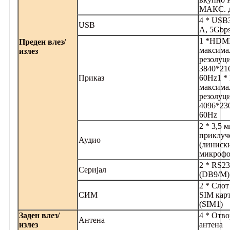
МАКС. 
4 * USB3
USB
А, 5Gbps
1 *HDMI
Преден влез/
максима
излез
резолуци
3840*21
Приказ
60Hz
1 *
максима
резолуци
4096*23
60Hz
2 * 3,5 
приклуч
Аудио
(линиски
микрофо
2 * RS2
Серијал
(DB9/M)
2 * Слот
СИМ
SIM кар
(SIM1)
Заден влез/
4 * Отво
Антена
излез
антена