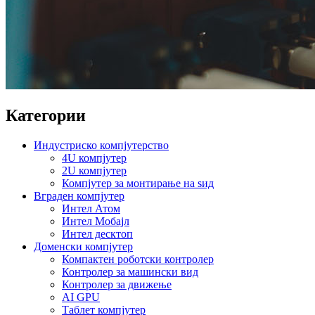
Категории
Индустриско компјутерство
4U компјутер
2U компјутер
Компјутер за монтирање на ѕид
Вграден компјутер
Интел Атом
Интел Мобајл
Интел десктоп
Доменски компјутер
Компактен роботски контролер
Контролер за машински вид
Контролер за движење
AI GPU
Таблет компјутер