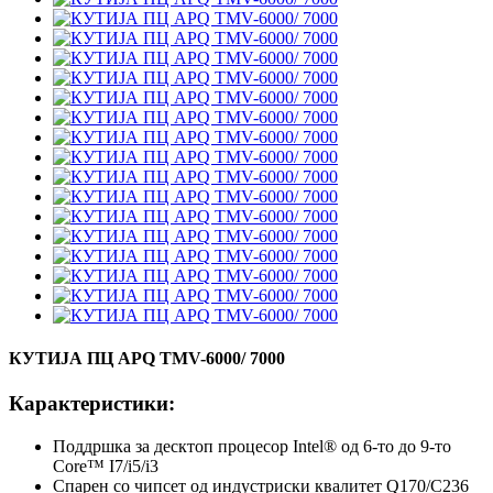
КУТИЈА ПЦ APQ TMV-6000/ 7000
Карактеристики:
Поддршка за десктоп процесор Intel® од 6-то до 9-то
Core™ I7/i5/i3
Спарен со чипсет од индустриски квалитет Q170/C236