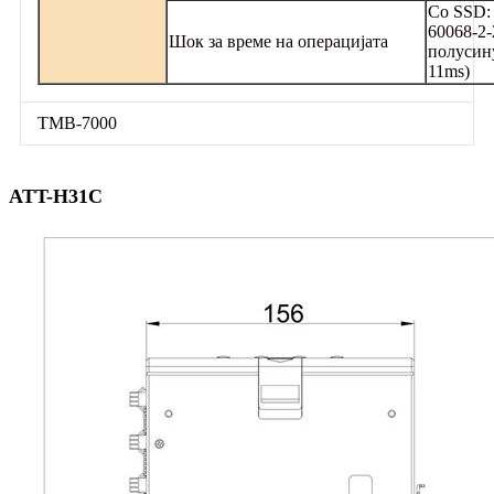
Со SSD:
60068-2-
Шок за време на операцијата
полусин
11ms)
ТМВ-7000
ATT-H31C