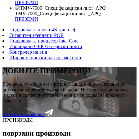
ПРЕЗЕМИ
TMV-7000_Спецификациски лист_APQ
ПРЕЗЕМИ
Поддршка за двоен 4K дисплеј
Гигабитен етернет и POE
Поддршка за процесор Intel Core
Изолирани GPIO и сериски порти
Контролер на вид
Широк напонски влез на моќност
ДОБИЈТЕ ПРИМЕРОЦИ
Ефикасно, безбедно и сигурно. Нашата опрема гарантира
вистинско решение за секое барање. Искористете ја нашата
индустриска експертиза и генерирајте додадена вредност -
секој ден.
Кликнете за барање
ПРОИЗВОДИ
поврзани производи