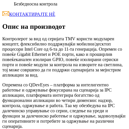
Безбедносна контрола
КОНТАКТИРАЈТЕ НÈ
Опис на производот
Контролерот за вид од серијата TMV користи модуларен
концепт, флексибилно поддржувајќи мобилни/десктоп
процесори Intel Core од 6-та до 11-та генерација. Опремен со
повеќе Gigabit Ethernet и POE порти, како и проширлив
повеќеканален изолиран GPIO, повеќе изолирани сериски
порти и повеќе модули за контрола на изворите на светлина,
тој може совршено да ги поддржи сценаријата за мејнстрим
апликации за вид.
Опремена со QDevEyes – платформа за интелигентно
работење и одржување фокусирана на сценарија за IPC
апликации, платформата интегрира богатство од
функционални апликации во четири димензии: надзор,
контрола, одржување и работа. Таа му обезбедува на IPC
далечинско управување со серии, следење на уреди и
функции за далечинско работење и одржување, задоволувајќи
ги оперативните и потребите за одржување на различни
сценарија.