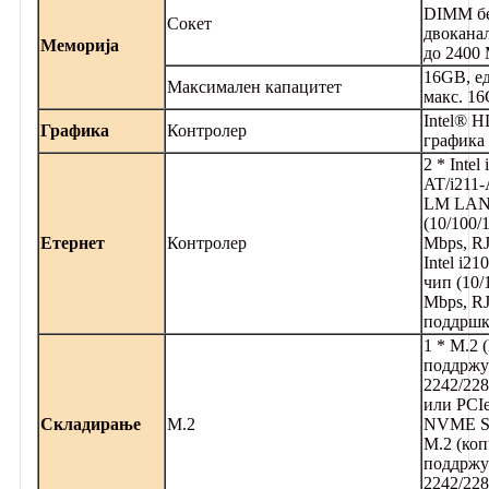
DIMM бе
Сокет
двокана
Меморија
до 2400
16GB, е
Максимален капацитет
макс. 1
Intel® 
Графика
Контролер
графика
2 * Intel 
AT/i211-
LM LAN
(10/100/
Етернет
Контролер
Mbps, RJ
Intel i2
чип (10/
Mbps, RJ
поддршк
1 * M.2 
поддржу
2242/22
или PCIe
Складирање
М.2
NVME S
M.2 (коп
поддржу
2242/22