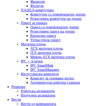
Жаоксин
Фитиум
ПАНЕЛ-компјутери
Компјутер со повеќекратен допир
Резистивен компјутер на допир
Панел за приказ
Панел со повеќекратен допир
Резистивен панел на допир
Конзолен панел
Ултра-тенок панел
Матична плоча
ATX матична плоча
ITX матична плоча
Микро-ATX матична плоча
IPC + Алатки
IPC SmartMate
IPC SmartManager
Индустриски комплети
Комплет за снимање видео
Антивирусна работна станица
Решение
Роботска апликација
Визуелни апликации
Вести
Вести од компанијата