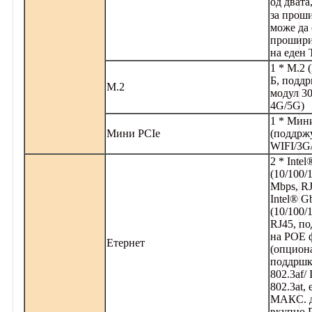
од двата
за прош
​​може да
прошири
на еден
1 * M.2 
Б, поддр
М.2
модул 3
4G/5G)
1 * Мин
Мини PCIe
(поддрж
WIFI/3G
2 * Inte
(10/100/
Mbps, RJ
Intel® G
(10/100/
RJ45, п
на POE 
Етернет
(опцион
поддршк
802.3af/
802.3at,
МАКС. д
вкупно P