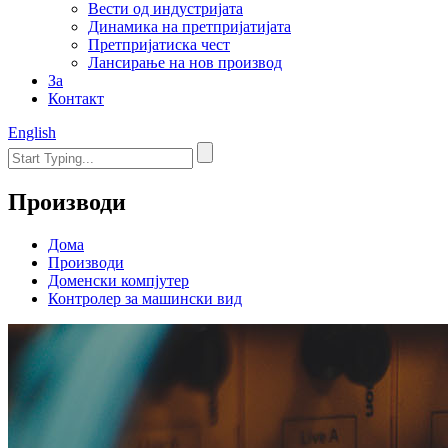
Вести од индустријата
Динамика на претпријатијата
Претпријатиска чест
Лансирање на нов производ
За
Контакт
English
Производи
Дома
Производи
Доменски компјутер
Контролер за машински вид