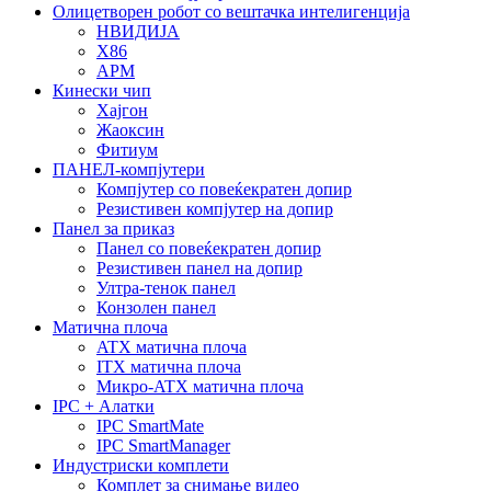
Олицетворен робот со вештачка интелигенција
НВИДИЈА
X86
АРМ
Кинески чип
Хајгон
Жаоксин
Фитиум
ПАНЕЛ-компјутери
Компјутер со повеќекратен допир
Резистивен компјутер на допир
Панел за приказ
Панел со повеќекратен допир
Резистивен панел на допир
Ултра-тенок панел
Конзолен панел
Матична плоча
ATX матична плоча
ITX матична плоча
Микро-ATX матична плоча
IPC + Алатки
IPC SmartMate
IPC SmartManager
Индустриски комплети
Комплет за снимање видео