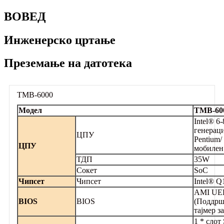
ВОВЕД
Инженерско цртање
Преземање на датотека
ТМВ-6000
Модел
ТМВ-60
Intel® 6-
генераци
ЦПУ
Pentium/
ЦПУ
мобилен
ТДП
35W
Сокет
SoC
Чипсет
Чипсет
Intel® Q
AMI UE
BIOS
BIOS
(Поддрш
тајмер з
1 * слот