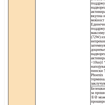
поддржу
надворе
активир
вкупна и
моќност
Единечн
поддржу
максиму
(72W) из
непреки
затемну
доцнење
надворе
активир
<10us)
1 
напојува
пински 
Phoenix
термина
заклучу
Белешки:
за прош
①② може
прошири