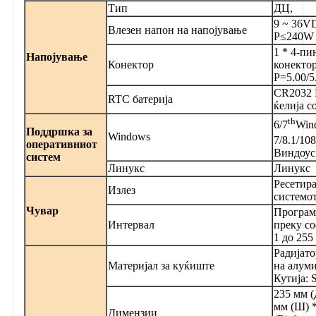
Тип
ДЦ,
9 ~ 36V
Влезен напон на напојување
P≤240W
1 * 4-пи
Напојување
Конектор
конектор
P=5.00/5
CR2032
RTC батерија
ќелија с
th
6/7
Win
Поддршка за
Windows
7/8.1/10
8
оперативниот
Виндоус
систем
Линукс
Линукс
Ресетир
Излез
системо
Чувар
Програм
Интервал
преку со
1 до 255
Радијато
Материјал за куќиште
на алум
Кутија:
235 мм (
мм (Ш) 
Димензии