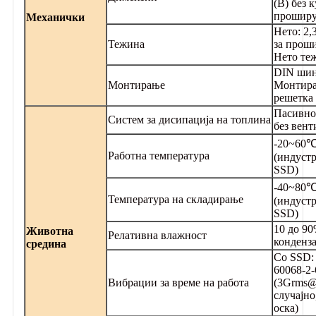
(В) без к
прошир
Механички
Нето: 2,
Тежина
за прош
Нето теж
DIN шин
Монтирање
Монтира
решетка 
Пасивно
Систем за дисипација на топлина
без вент
-20~60
Работна температура
(индуст
SSD)
-40~80
Температура на складирање
(индуст
SSD)
10 до 90
Животна
Релативна влажност
конденза
средина
Со SSD:
60068-2-
Вибрации за време на работа
(3Grms@
случајно,
оска)