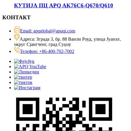
КУТИЈА ПЦ APQ AK76C6-Q670/Q610
КОНТАКТ
Email: apqglobal@apuqi.com
Адреса: Зграда 3, бр. 88 Ванли Роуд, улица Јуанхе,
округ Сјангченг, град Суџоу
Телефон: +86-400-702-7002