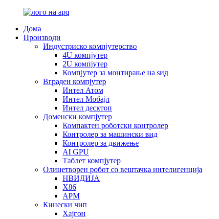
Дома
Производи
Индустриско компјутерство
4U компјутер
2U компјутер
Компјутер за монтирање на ѕид
Вграден компјутер
Интел Атом
Интел Мобајл
Интел десктоп
Доменски компјутер
Компактен роботски контролер
Контролер за машински вид
Контролер за движење
AI GPU
Таблет компјутер
Олицетворен робот со вештачка интелигенција
НВИДИЈА
X86
АРМ
Кинески чип
Хајгон