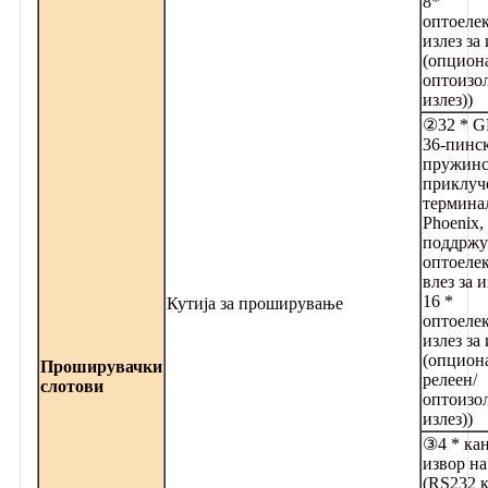
8*
оптоеле
излез за
(опциона
оптоизо
излез))
②32 * G
36-пинс
пружин
приклуч
термина
Phoenix,
поддржу
оптоеле
влез за 
16 *
Кутија за проширување
оптоеле
излез за
(опцион
Проширувачки
релеен/
слотови
оптоизо
излез))
③4 * кан
извор на
(RS232 к