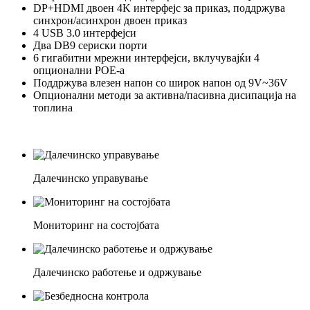
DP+HDMI двоен 4K интерфејс за приказ, поддржува
синхрон/асинхрон двоен приказ
4 USB 3.0 интерфејси
Два DB9 сериски порти
6 гигабитни мрежни интерфејси, вклучувајќи 4
опционални POE-а
Поддржува влезен напон со широк напон од 9V~36V
Опционални методи за активна/пасивна дисипација на
топлина
Далечинско управување
Мониторинг на состојбата
Далечинско работење и одржување