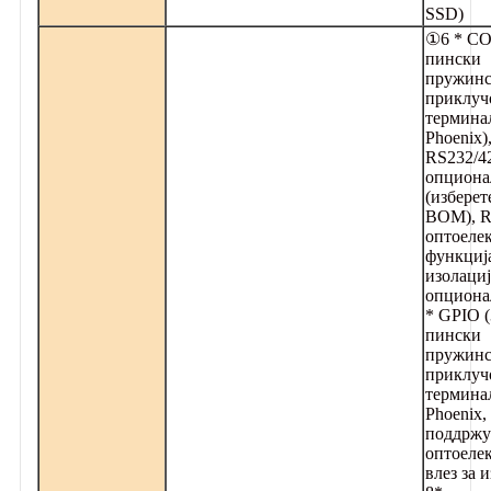
SSD)
①6 * CO
пински
пружин
приклуч
термина
Phoenix)
RS232/4
опциона
(изберет
BOM), R
оптоеле
функција
изолациј
опциона
* GPIO (
пински
пружин
приклуч
термина
Phoenix,
поддржу
оптоеле
влез за 